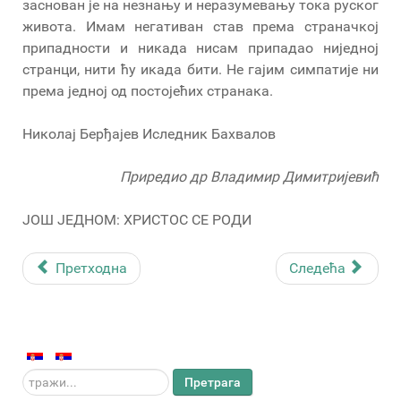
заснован је на незнању и неразумевању тока руског
живота. Имам негативан став према страначкој
припадности и никада нисам припадао ниједној
странци, нити ћу икада бити. Не гајим симпатије ни
према једној од постојећих странака.
Николај Берђајев Иследник Бахвалов
Приредио др Владимир Димитријевић
ЈОШ ЈЕДНОМ: ХРИСТОС СЕ РОДИ
Претходна
Следећа
тражи...
Претрага