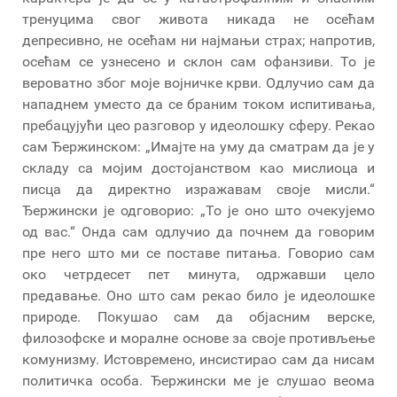
тренуцима свог живота никада не осећам
депресивно, не осећам ни најмањи страх; напротив,
осећам се узнесено и склон сам офанзиви. То је
вероватно због моје војничке крви. Одлучио сам да
нападнем уместо да се браним током испитивања,
пребацујући цео разговор у идеолошку сферу. Рекао
сам Ђержинском: „Имајте на уму да сматрам да је у
складу са мојим достојанством као мислиоца и
писца да директно изражавам своје мисли.“
Ђержински је одговорио: „То је оно што очекујемо
од вас.“ Онда сам одлучио да почнем да говорим
пре него што ми се поставе питања. Говорио сам
око четрдесет пет минута, одржавши цело
предавање. Оно што сам рекао било је идеолошке
природе. Покушао сам да објасним верске,
филозофске и моралне основе за своје противљење
комунизму. Истовремено, инсистирао сам да нисам
политичка особа. Ђержински ме је слушао веома