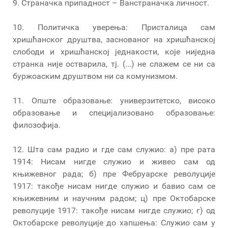
9. Страначка припадност – Ванстраначка личност.
10. Политичка уверења: Присталица сам
хришћанског друштва, заснованог на хришћанској
слободи и хришћанској једнакости, које ниједна
странка није остварила, тј. (...) не слажем се ни са
буржоаским друштвом ни са комунизмом.
11. Опште образовање: универзитетско, високо
образовање и специјализовано образовање:
филозофија.
12. Шта сам радио и где сам служио: а) пре рата
1914: Нисам нигде служио и живео сам од
књижевног рада; б) пре Фебруарске револуције
1917: такође нисам нигде служио и бавио сам се
књижевним и научним радом; ц) пре Октобарске
револуције 1917: такође нисам нигде служио; г) од
Октобарске револуције до хапшења: Служио сам у