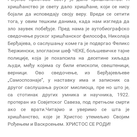
хришћанство је свету дало хришћане, који се нису
бојали да исповедају своју веру. Вреди се сетити
тога, у овим тешким данима, када нам изгледа да
зло заувек побеђује. Пред нама је аутобиографско
сведочење руског хришћанског философа, Николаја
Берђајева, о саслушању коме га је подвргао Феликс
Ђержински, злогласни шеф ЧЕКЕ, бољшевичке тајне
полиције, која је похапсила на десетине хиљада
људи, међу којима су били епископи, свештеници,
верници. Ово сведочење, из Берђајевљеве
„Самоспознаје“, у наставку има и записник са
другог саслушања руског мислиоца, пре но што је,
са стотинак других умника и научника, 1922.
протеран из Совјетског Савеза, под претњом смрти
ако се врати.Читајмо и уверимо се шта је
хришћанство, које је Христос утемељио Својим
Рођењем и Васкрсењем. ХРИСТОС СЕ РОДИ!