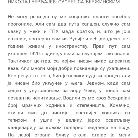
НИКОЛАЈ БЕРЂАЈЕВ: СУСРЕТ СА ЂЕРЖИНСКИМ
Не могу рећи да су ме совјетске власти посебно
прогониле. Али сам два пута хапшен, служио сам
казну у Чеки и ГПУ, мада кратко, и, што је још
важније, протеран сам из Русије и већ двадесет пет
година живим у иностранству. Први пут сам
ухапшен 1920. године, у вези са случајем такозваног
Тактичког центра, са којим нисам имао директне
везе. Али многи моји добри познаници су ухапшени.
Као резултат тога, био је велики судски процес, али
ја нисам био укључен у њега. Једном, када сам
седео у унутрашњем затвору Чеке, у поноћ сам
позван на испитивање. Водили су ме кроз бескрајан
број мрачних ходника и степеништа. Коначно,
стигли смо до чистијег, светлијег ходника са
тепихом и ушли у велику, јарко осветљену
канцеларију са кожом поларног медведа на поду.
На левој страни, близу стола, стајао је мени