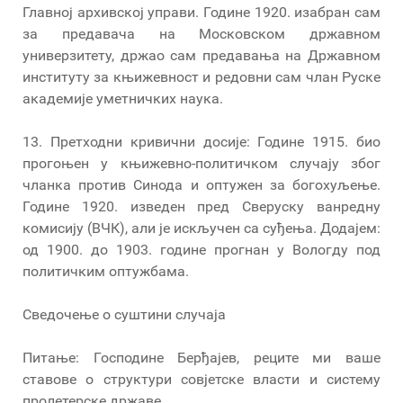
Главној архивској управи. Године 1920. изабран сам
за предавача на Московском државном
универзитету, држао сам предавања на Државном
институту за књижевност и редовни сам члан Руске
академије уметничких наука.
13. Претходни кривични досије: Године 1915. био
прогоњен у књижевно-политичком случају због
чланка против Синода и оптужен за богохуљење.
Године 1920. изведен пред Сверуску ванредну
комисију (ВЧК), али је искључен са суђења. Додајем:
од 1900. до 1903. године прогнан у Вологду под
политичким оптужбама.
Сведочење о суштини случаја
Питање: Господине Берђајев, реците ми ваше
ставове о структури совјетске власти и систему
пролетерске државе.