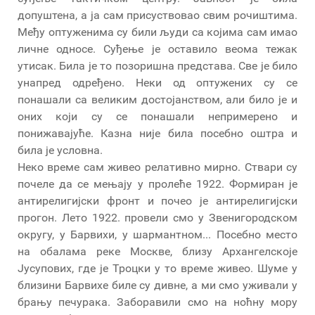
допуштена, а ја сам присуствовао свим рочиштима.
Међу оптуженима су били људи са којима сам имао
личне односе. Суђење је оставило веома тежак
утисак. Била је то позоришна представа. Све је било
унапред одређено. Неки од оптужених су се
понашали са великим достојанством, али било је и
оних који су се понашали непримерено и
понижавајуће. Казна није била посебно оштра и
била је условна.
Неко време сам живео релативно мирно. Ствари су
почеле да се мењају у пролеће 1922. Формиран је
антирелигијски фронт и почео је антирелигијски
прогон. Лето 1922. провели смо у Звенигородском
округу, у Барвихи, у шармантном... Посебно место
на обалама реке Москве, близу Архангелскоје
Јусупових, где је Троцки у то време живео. Шуме у
близини Барвихе биле су дивне, а ми смо уживали у
брању печурака. Заборавили смо на ноћну мору