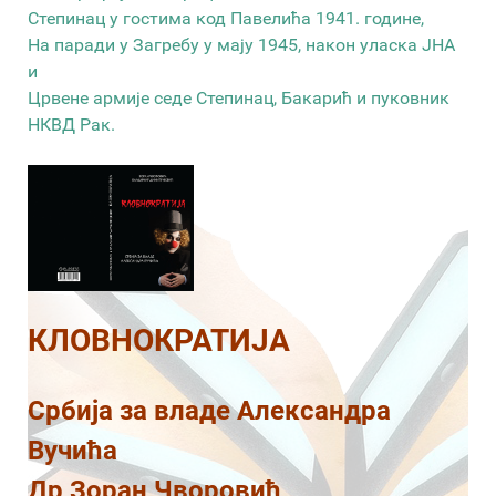
Степинац у гостима код Павелића 1941. године,
На паради у Загребу у мају 1945, након уласка ЈНА
и
Црвене армије седе Степинац, Бакарић и пуковник
НКВД Рак.
КЛОВНОКРАТИЈА
Србија за владе Александра
Вучића
Др Зоран Чворовић