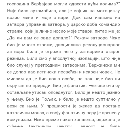
господина Берђајева могли одвести кући колима?“
Није било аутомобила, али је војник на мотоциклу
возио мене и моје ствари. Док сам излазио из
затвора, управник затвора, у царско доба командир
страже, који је лично носио моје ствари, питао ме је:
„Да ли вам се овде допало?“ Режим затвора Чеке
био је много строжи, дисциплина револуционарног
затвора била је строжа него у затворима старог
режима. Били смо у апсолутној изолацији, што није
био случај у претходним затворима. Ђержински ми
се допао као истински посвећен и искрен човек. Не
мислим да је био лоша особа, па чак није био ни
окрутан по природи. Био је фанатик. Његове очи су
остављале утисак опседнутог. Било је нешто језиво
у њему. Био је Пољак, и било је нешто суптилно у
вези са њим. У прошлости је желео да постане
католички монах, а своју фанатичну веру је пренео у
комунизам. Неко време након хапшења, одржано је
суђење Тактичком центру. Јавност је била