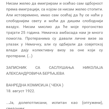
Нисам желео да емигрирам и осећао сам одбојност
према емиграцији, са којом се нисам желео стопити.
Али истовремено, имао сам осећај да ћу се наћи у
слободнијем свету и моћи да дишем слободнији
ваздух. Нисам мислио да ће моје прогонство
трајати 25 година. Немачка амбасада нам је много
помогла. Протеранима су давали личне визе за
улазак у Немачку, али су одбијали да совјетској
влади дају колективну визу за оне који су
протерани. (...)
ЗАПИСНИК СА САСЛУШАЊА НИКОЛАЈА
АЛЕКСАНДРОВИЧА БЕРЂАЈЕВА
ВАНРЕДНА КОМИСИЈА ( ЧЕКА )
18. август 1922.
...Ја, долепотписани, испитан као (оптужени),
сведочим: