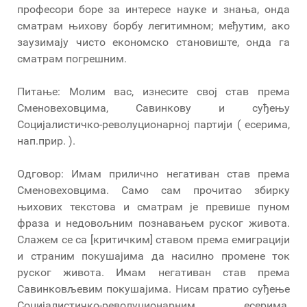
професори боре за интересе науке и знања, онда
сматрам њихову борбу легитимном; међутим, ако
заузимају чисто економско становиште, онда га
сматрам погрешним.
Питање: Молим вас, изнесите свој став према
Сменовеховцима, Савинкову и суђењу
Социјалистичко-револуционарној партији ( есерима,
нап.прир. ).
Одговор: Имам прилично негативан став према
Сменовеховцима. Само сам прочитао збирку
њихових текстова и сматрам је превише пуном
фраза и недовољним познавањем руског живота.
Слажем се са [критичким] ставом према емиграцији
и страним покушајима да насилно промене ток
руског живота. Имам негативан став према
Савинковљевим покушајима. Нисам пратио суђење
Социјалистичко-револуционарним есерима.