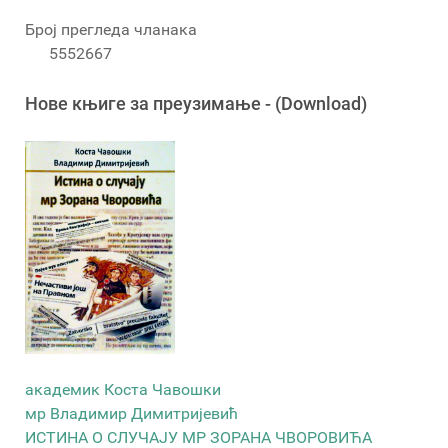
Број прегледа чланака
5552667
Новe књигe за преузимање - (Download)
академик Коста Чавошки
мр Владимир Димитријевић
ИСТИНА О СЛУЧАЈУ МР ЗОРАНА ЧВОРОВИЋА