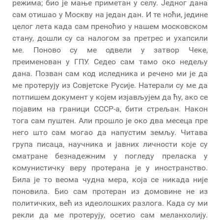
режима; био је мање приметан у селу. Једног дана
сам отишао у Москву на један дан. И те ноћи, једине
целог лета када сам преноћио у нашем московском
стану, дошли су са налогом за претрес и ухапсили
ме. Поново су ме одвели у затвор Чеке,
преименован у ГПУ. Седео сам тамо око недељу
дана. Позван сам код иследника и речено ми је да
ме протерују из Совјетске Русије. Натерали су ме да
потпишем документ у којем изјављујем да ћу, ако се
појавим на граници СССР-а, бити стрељан. Након
тога сам пуштен. Али прошло је око два месеца пре
него што сам могао да напустим земљу. Читава
група писаца, научника и јавних личности које су
сматране безнадежним у погледу преласка у
комунистичку веру протерана је у иностранство.
Била је то веома чудна мера, која се никада није
поновила. Био сам протеран из домовине не из
политичких, већ из идеолошких разлога. Када су ми
рекли да ме протерују, осетио сам меланхолију.