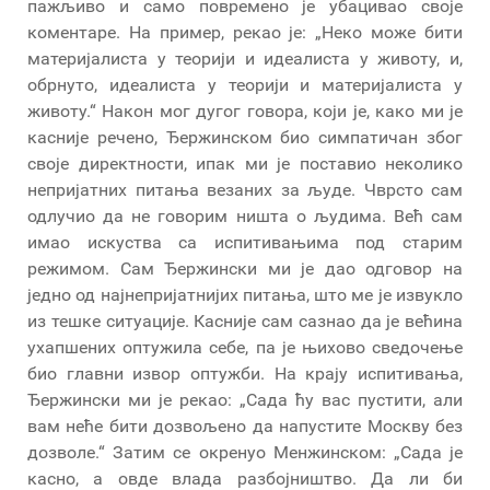
пажљиво и само повремено је убацивао своје
коментаре. На пример, рекао је: „Неко може бити
материјалиста у теорији и идеалиста у животу, и,
обрнуто, идеалиста у теорији и материјалиста у
животу.“ Након мог дугог говора, који је, како ми је
касније речено, Ђержинском био симпатичан због
своје директности, ипак ми је поставио неколико
непријатних питања везаних за људе. Чврсто сам
одлучио да не говорим ништа о људима. Већ сам
имао искуства са испитивањима под старим
режимом. Сам Ђержински ми је дао одговор на
једно од најнепријатнијих питања, што ме је извукло
из тешке ситуације. Касније сам сазнао да је већина
ухапшених оптужила себе, па је њихово сведочење
био главни извор оптужби. На крају испитивања,
Ђержински ми је рекао: „Сада ћу вас пустити, али
вам неће бити дозвољено да напустите Москву без
дозволе.“ Затим се окренуо Менжинском: „Сада је
касно, а овде влада разбојништво. Да ли би