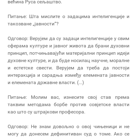
већина Руса сељаштво.
Питање: Шта мислите о задацима интелигенције и
такозване „јавности“?
Одговор: Верујем да су задаци интелигенције у свим
сферама културе и јавног живота да брани духовни
принцип, потчињавајући материјални принцип идеји
духовне културе, и да буде носилац научне, моралне
и естетске свести. Верујем да треба да постоји
интеракција и сарадња између елемената јавности
и елемената државне власти. (...)
Питање: Молим вас, изнесите свој став према
таквим методама борбе против совјетске власти
као што су штрајкови професора.
Одговор: Не знам довољно о овој чињеници и не
могу да донесем дефинитиван суд о томе. Ако се