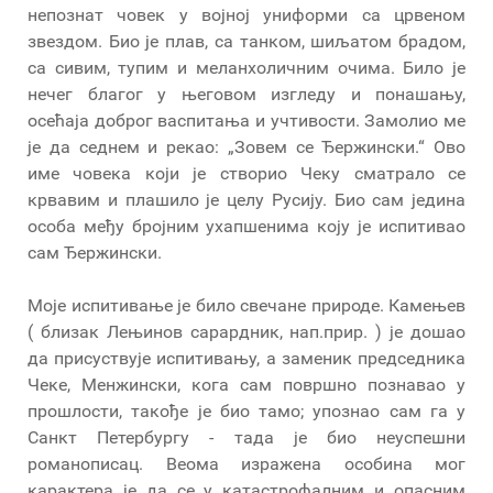
непознат човек у војној униформи са црвеном
звездом. Био је плав, са танком, шиљатом брадом,
са сивим, тупим и меланхоличним очима. Било је
нечег благог у његовом изгледу и понашању,
осећаја доброг васпитања и учтивости. Замолио ме
је да седнем и рекао: „Зовем се Ђержински.“ Ово
име човека који је створио Чеку сматрало се
крвавим и плашило је целу Русију. Био сам једина
особа међу бројним ухапшенима коју је испитивао
сам Ђержински.
Моје испитивање је било свечане природе. Камењев
( близак Лењинов сарардник, нап.прир. ) је дошао
да присуствује испитивању, а заменик председника
Чеке, Менжински, кога сам површно познавао у
прошлости, такође је био тамо; упознао сам га у
Санкт Петербургу - тада је био неуспешни
романописац. Веома изражена особина мог
карактера је да се у катастрофалним и опасним