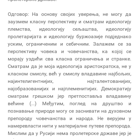
Одговор: На основу својих уверења, не могу да
заузмем класну перспективу и сматрам идеологију
племства, идеологију сељаштва, идеологију
пролетаријата и идеологију буржоазије подједнако
уским, ограниченим и себичним. Залажем се за
перспективу човека и човечанства, ка којој се
морају уздићи сва класна ограничења и странке.
Сматрам да је моја идеологија аристократска, не у
класном смислу, већ у смислу владавине најбољих,
најинтелигентнијих, најталентованијих,
најобразованијих и најплеменитијих. Демократију
сматрам грешком јер претпоставља владавину
већине (...) Међутим, поглед на друштво и
познавање природе могу се заснивати на духовном
препороду човечанства и народа. Не верујем у
намеревласти нити у материјалне путеве препорода.
Мислим да у Русији нема пролетерске државе јер је