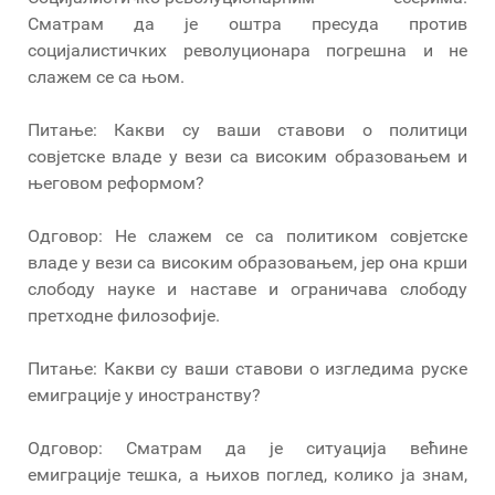
Сматрам да је оштра пресуда против
социјалистичких револуционара погрешна и не
слажем се са њом.
Питање: Какви су ваши ставови о политици
совјетске владе у вези са високим образовањем и
његовом реформом?
Одговор: Не слажем се са политиком совјетске
владе у вези са високим образовањем, јер она крши
слободу науке и наставе и ограничава слободу
претходне филозофије.
Питање: Какви су ваши ставови о изгледима руске
емиграције у иностранству?
Одговор: Сматрам да је ситуација већине
емиграције тешка, а њихов поглед, колико ја знам,