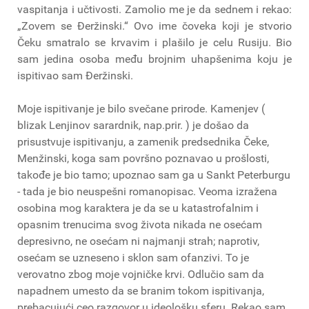
vaspitanja i učtivosti. Zamolio me je da sednem i rekao:
„Zovem se Đeržinski.“ Ovo ime čoveka koji je stvorio
Čeku smatralo se krvavim i plašilo je celu Rusiju. Bio
sam jedina osoba među brojnim uhapšenima koju je
ispitivao sam Đeržinski.
Moje ispitivanje je bilo svečane prirode. Kamenjev (
blizak Lenjinov sarardnik, nap.prir. ) je došao da
prisustvuje ispitivanju, a zamenik predsednika Čeke,
Menžinski, koga sam površno poznavao u prošlosti,
takođe je bio tamo; upoznao sam ga u Sankt Peterburgu
- tada je bio neuspešni romanopisac. Veoma izražena
osobina mog karaktera je da se u katastrofalnim i
opasnim trenucima svog života nikada ne osećam
depresivno, ne osećam ni najmanji strah; naprotiv,
osećam se uzneseno i sklon sam ofanzivi. To je
verovatno zbog moje vojničke krvi. Odlučio sam da
napadnem umesto da se branim tokom ispitivanja,
prebacujući ceo razgovor u ideološku sferu. Rekao sam