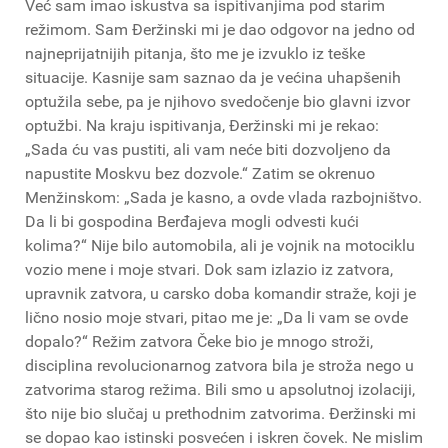
Već sam imao iskustva sa ispitivanjima pod starim
režimom. Sam Đeržinski mi je dao odgovor na jedno od
najneprijatnijih pitanja, što me je izvuklo iz teške
situacije. Kasnije sam saznao da je većina uhapšenih
optužila sebe, pa je njihovo svedočenje bio glavni izvor
optužbi. Na kraju ispitivanja, Đeržinski mi je rekao:
„Sada ću vas pustiti, ali vam neće biti dozvoljeno da
napustite Moskvu bez dozvole.“ Zatim se okrenuo
Menžinskom: „Sada je kasno, a ovde vlada razbojništvo.
Da li bi gospodina Berđajeva mogli odvesti kući
kolima?“ Nije bilo automobila, ali je vojnik na motociklu
vozio mene i moje stvari. Dok sam izlazio iz zatvora,
upravnik zatvora, u carsko doba komandir straže, koji je
lično nosio moje stvari, pitao me je: „Da li vam se ovde
dopalo?“ Režim zatvora Čeke bio je mnogo stroži,
disciplina revolucionarnog zatvora bila je stroža nego u
zatvorima starog režima. Bili smo u apsolutnoj izolaciji,
što nije bio slučaj u prethodnim zatvorima. Đeržinski mi
se dopao kao istinski posvećen i iskren čovek. Ne mislim