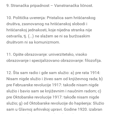
9. Stranačka pripadnost – Vanstranačka ličnost.
10. Politička uverenja: Pristalica sam hrišćanskog
društva, zasnovanog na hrišćanskoj slobodi i
hrišćanskoj jednakosti, koje nijedna stranka nije
ostvarila, tj. (...) ne slažem se ni sa buržoaskim
društvom ni sa komunizmom.
11. Opšte obrazovanje: univerzitetsko, visoko
obrazovanje i specijalizovano obrazovanje: filozofija.
12. Šta sam radio i gde sam služio: a) pre rata 1914:
Nisam nigde služio i živeo sam od književnog rada; b)
pre Februarske revolucije 1917: takođe nisam nigde
služio i bavio sam se književnim i naučnim radom; c)
pre Oktobarske revolucije 1917: takođe nisam nigde
služio; g) od Oktobarske revolucije do hapšenja: Služio
sam u Glavnoj arhivskoj upravi. Godine 1920. izabran