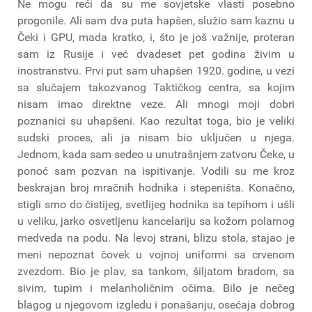
Ne mogu reći da su me sovjetske vlasti posebno
progonile. Ali sam dva puta hapšen, služio sam kaznu u
Čeki i GPU, mada kratko, i, što je još važnije, proteran
sam iz Rusije i već dvadeset pet godina živim u
inostranstvu. Prvi put sam uhapšen 1920. godine, u vezi
sa slučajem takozvanog Taktičkog centra, sa kojim
nisam imao direktne veze. Ali mnogi moji dobri
poznanici su uhapšeni. Kao rezultat toga, bio je veliki
sudski proces, ali ja nisam bio uključen u njega.
Jednom, kada sam sedeo u unutrašnjem zatvoru Čeke, u
ponoć sam pozvan na ispitivanje. Vodili su me kroz
beskrajan broj mračnih hodnika i stepeništa. Konačno,
stigli smo do čistijeg, svetlijeg hodnika sa tepihom i ušli
u veliku, jarko osvetljenu kancelariju sa kožom polarnog
medveda na podu. Na levoj strani, blizu stola, stajao je
meni nepoznat čovek u vojnoj uniformi sa crvenom
zvezdom. Bio je plav, sa tankom, šiljatom bradom, sa
sivim, tupim i melanholičnim očima. Bilo je nečeg
blagog u njegovom izgledu i ponašanju, osećaja dobrog