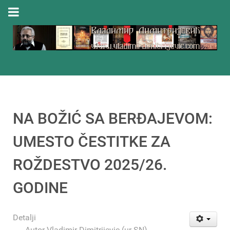
NA BOŽIĆ SA BERĐAJEVOM:
UMESTO ČESTITKE ZA
ROŽDESTVO 2025/26.
GODINE
Detalji
Autor
Vladimir Dimitrijevic (ur-SN)