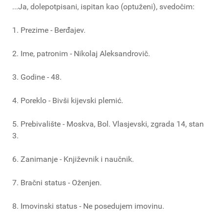
...Ja, dolepotpisani, ispitan kao (optuženi), svedočim:
1. Prezime - Berđajev.
2. Ime, patronim - Nikolaj Aleksandrovič.
3. Godine - 48.
4. Poreklo - Bivši kijevski plemić.
5. Prebivalište - Moskva, Bol. Vlasjevski, zgrada 14, stan
3.
6. Zanimanje - Književnik i naučnik.
7. Bračni status - Oženjen.
8. Imovinski status - Ne posedujem imovinu.