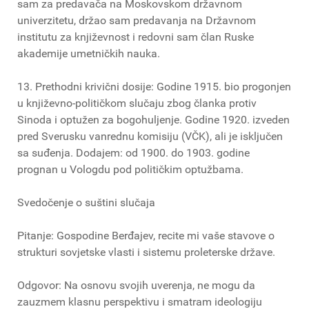
sam za predavača na Moskovskom državnom
univerzitetu, držao sam predavanja na Državnom
institutu za književnost i redovni sam član Ruske
akademije umetničkih nauka.
13. Prethodni krivični dosije: Godine 1915. bio progonjen
u književno-političkom slučaju zbog članka protiv
Sinoda i optužen za bogohuljenje. Godine 1920. izveden
pred Sverusku vanrednu komisiju (VČK), ali je isključen
sa suđenja. Dodajem: od 1900. do 1903. godine
prognan u Vologdu pod političkim optužbama.
Svedočenje o suštini slučaja
Pitanje: Gospodine Berđajev, recite mi vaše stavove o
strukturi sovjetske vlasti i sistemu proleterske države.
Odgovor: Na osnovu svojih uverenja, ne mogu da
zauzmem klasnu perspektivu i smatram ideologiju