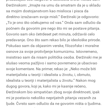
Đeržinskom: „Imajte na umu da smatram da je u skladu
sa mojim dostojanstvom kao mislioca i pisca da
direktno izražavam svoje misli.“ Đeržinski je odgovorio:
„To je ono što očekujemo od vas.“ Onda sam odlučio da
počnem da govorim pre nego što mi se postave pitanja.
Govorio sam oko četrdeset pet minuta, održavši celo
predavanje. Ono što sam rekao bilo je ideološke prirode.
Pokušao sam da objasnim verske, filozofske i moralne
osnove za svoje protivljenje komunizmu. Istovremeno,
insistirao sam da nisam politička osoba. Đeržinski me je
slušao veoma pažljivo i samo povremeno je ubacivao
svoje komentare. Na primer, rekao je: „Neko može biti
materijalista u teoriji i idealista u životu, i, obrnuto,
idealista u teoriji i materijalista u životu.“ Nakon mog
dugog govora, koji je, kako mi je kasnije rečeno,
Đeržinskom bio simpatičan zbog svoje direktnosti, ipak
mi je postavio nekoliko neprijatnih pitanja vezanih za
ljude. Čvrsto sam odlučio da ne govorim ništa o ljudima.