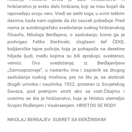
hrišćanstvo je svetu dalo hrišćane, koji se nisu bojali da
ispovedaju svoju veru. Vredi se setiti toga, u ovim teškim
danima, kada nam izgleda da zlo zauvek pobeđuje. Pred
nama je autobiografsko svedočenje ruskog hrišćanskog
filosofa, Nikolaja Berđajeva, o saslušanju kome ga je
podvrgao Feliks Đeržinski, zloglasni šef ČEKE,
boljševičke tajne policije, koja je pohapsila na desetine
hiljada ljudi, među kojima su bili episkopi, sveštenici,
vernici. Ovo svedočenje, iz Berđajevljeve
„Samospoznaje“, u nastavku ima i zapisnik sa drugog
saslušanja ruskog mislioca, pre no što je, sa stotinak
drugih umnika i naučnika, 1922. proteran iz Sovjetskog
Saveza, pod pretnjom smrti ako se vrati.Čitajmo i
uverimo se šta je hrišćanstvo, koje je Hristos utemeljio
Svojim Rođenjem i Vaskrsenjem. HRISTOS SE RODI!
NIKOLAJ BERĐAJEV: SUSRET SA ĐERŽINSKIM