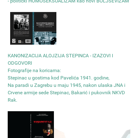
- politički HOMOSEKSUALIZAM kao novi BOLJŠEVIZAM
КANONIZACIJA ALOJZIJA STEPINCA - IZAZOVI I
ODGOVORI
Fotografije na koricama:
Stepinac u gostima kod Pavelića 1941. godine,
Na paradi u Zagrebu u maju 1945, nakon ulaska JNA i
Crvene armije sede Stepinac, Bakarić i pukovnik NKVD
Rak
.