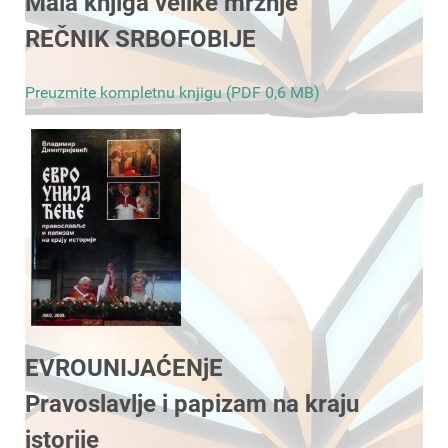
Mala knjiga velike mržnje
REČNIK SRBOFOBIJE
Preuzmite kompletnu knjigu (PDF 0,6 MB)
EVROUNIJAĆENjE
Pravoslavlje i papizam na kraju
istorije