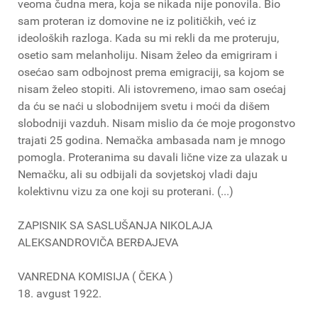
veoma čudna mera, koja se nikada nije ponovila. Bio
sam proteran iz domovine ne iz političkih, već iz
ideoloških razloga. Kada su mi rekli da me proteruju,
osetio sam melanholiju. Nisam želeo da emigriram i
osećao sam odbojnost prema emigraciji, sa kojom se
nisam želeo stopiti. Ali istovremeno, imao sam osećaj
da ću se naći u slobodnijem svetu i moći da dišem
slobodniji vazduh. Nisam mislio da će moje progonstvo
trajati 25 godina. Nemačka ambasada nam je mnogo
pomogla. Proteranima su davali lične vize za ulazak u
Nemačku, ali su odbijali da sovjetskoj vladi daju
kolektivnu vizu za one koji su proterani. (...)
ZAPISNIK SA SASLUŠANJA NIKOLAJA
ALEKSANDROVIČA BERĐAJEVA
VANREDNA KOMISIJA ( ČEKA )
18. avgust 1922.