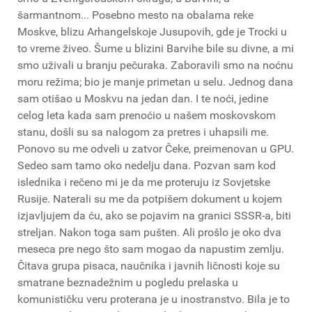
šarmantnom... Posebno mesto na obalama reke
Moskve, blizu Arhangelskoje Jusupovih, gde je Trocki u
to vreme živeo. Šume u blizini Barvihe bile su divne, a mi
smo uživali u branju pečuraka. Zaboravili smo na noćnu
moru režima; bio je manje primetan u selu. Jednog dana
sam otišao u Moskvu na jedan dan. I te noći, jedine
celog leta kada sam prenoćio u našem moskovskom
stanu, došli su sa nalogom za pretres i uhapsili me.
Ponovo su me odveli u zatvor Čeke, preimenovan u GPU.
Sedeo sam tamo oko nedelju dana. Pozvan sam kod
islednika i rečeno mi je da me proteruju iz Sovjetske
Rusije. Naterali su me da potpišem dokument u kojem
izjavljujem da ću, ako se pojavim na granici SSSR-a, biti
streljan. Nakon toga sam pušten. Ali prošlo je oko dva
meseca pre nego što sam mogao da napustim zemlju.
Čitava grupa pisaca, naučnika i javnih ličnosti koje su
smatrane beznadežnim u pogledu prelaska u
komunističku veru proterana je u inostranstvo. Bila je to