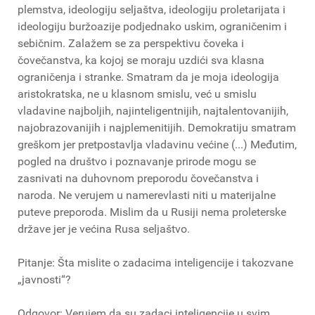
plemstva, ideologiju seljaštva, ideologiju proletarijata i
ideologiju buržoazije podjednako uskim, ograničenim i
sebičnim. Zalažem se za perspektivu čoveka i
čovečanstva, ka kojoj se moraju uzdići sva klasna
ograničenja i stranke. Smatram da je moja ideologija
aristokratska, ne u klasnom smislu, već u smislu
vladavine najboljih, najinteligentnijih, najtalentovanijih,
najobrazovanijih i najplemenitijih. Demokratiju smatram
greškom jer pretpostavlja vladavinu većine (...) Međutim,
pogled na društvo i poznavanje prirode mogu se
zasnivati na duhovnom preporodu čovečanstva i
naroda. Ne verujem u namerevlasti niti u materijalne
puteve preporoda. Mislim da u Rusiji nema proleterske
države jer je većina Rusa seljaštvo.
Pitanje: Šta mislite o zadacima inteligencije i takozvane
„javnosti“?
Odgovor: Verujem da su zadaci inteligencije u svim