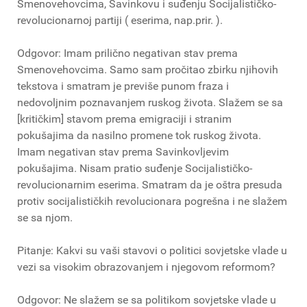
Smenovehovcima, Savinkovu i suđenju Socijalističko-
revolucionarnoj partiji ( eserima, nap.prir. ).
Odgovor: Imam prilično negativan stav prema
Smenovehovcima. Samo sam pročitao zbirku njihovih
tekstova i smatram je previše punom fraza i
nedovoljnim poznavanjem ruskog života. Slažem se sa
[kritičkim] stavom prema emigraciji i stranim
pokušajima da nasilno promene tok ruskog života.
Imam negativan stav prema Savinkovljevim
pokušajima. Nisam pratio suđenje Socijalističko-
revolucionarnim eserima. Smatram da je oštra presuda
protiv socijalističkih revolucionara pogrešna i ne slažem
se sa njom.
Pitanje: Kakvi su vaši stavovi o politici sovjetske vlade u
vezi sa visokim obrazovanjem i njegovom reformom?
Odgovor: Ne slažem se sa politikom sovjetske vlade u