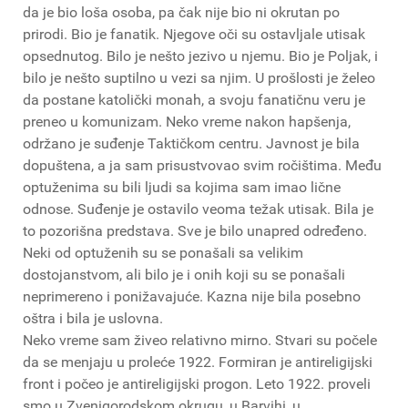
da je bio loša osoba, pa čak nije bio ni okrutan po
prirodi. Bio je fanatik. Njegove oči su ostavljale utisak
opsednutog. Bilo je nešto jezivo u njemu. Bio je Poljak, i
bilo je nešto suptilno u vezi sa njim. U prošlosti je želeo
da postane katolički monah, a svoju fanatičnu veru je
preneo u komunizam. Neko vreme nakon hapšenja,
održano je suđenje Taktičkom centru. Javnost je bila
dopuštena, a ja sam prisustvovao svim ročištima. Među
optuženima su bili ljudi sa kojima sam imao lične
odnose. Suđenje je ostavilo veoma težak utisak. Bila je
to pozorišna predstava. Sve je bilo unapred određeno.
Neki od optuženih su se ponašali sa velikim
dostojanstvom, ali bilo je i onih koji su se ponašali
neprimereno i ponižavajuće. Kazna nije bila posebno
oštra i bila je uslovna.
Neko vreme sam živeo relativno mirno. Stvari su počele
da se menjaju u proleće 1922. Formiran je antireligijski
front i počeo je antireligijski progon. Leto 1922. proveli
smo u Zvenigorodskom okrugu, u Barvihi, u