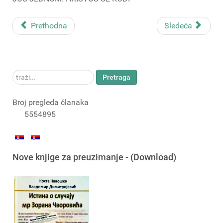
Prethodna
Sledeća
traži...
Pretraga
Broj pregleda članaka
5554895
Nove knjige za preuzimanje - (Download)