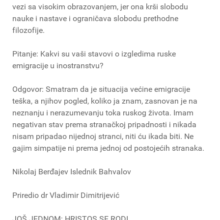
vezi sa visokim obrazovanjem, jer ona krši slobodu
nauke i nastave i ograničava slobodu prethodne
filozofije.
Pitanje: Kakvi su vaši stavovi o izgledima ruske
emigracije u inostranstvu?
Odgovor: Smatram da je situacija većine emigracije
teška, a njihov pogled, koliko ja znam, zasnovan je na
neznanju i nerazumevanju toka ruskog života. Imam
negativan stav prema stranačkoj pripadnosti i nikada
nisam pripadao nijednoj stranci, niti ću ikada biti. Ne
gajim simpatije ni prema jednoj od postojećih stranaka.
Nikolaj Berđajev Islednik Bahvalov
Priredio dr Vladimir Dimitrijević
JOŠ JEDNOM: HRISTOS SE RODI