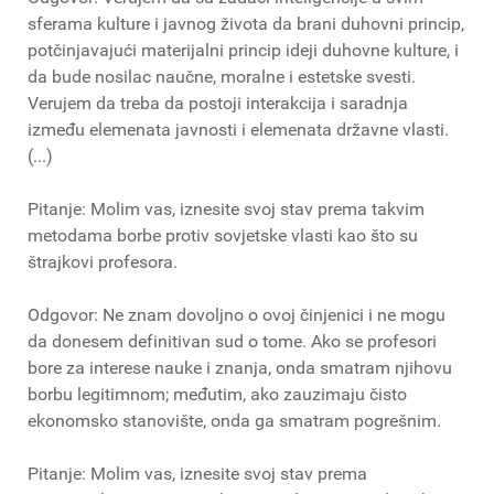
sferama kulture i javnog života da brani duhovni princip,
potčinjavajući materijalni princip ideji duhovne kulture, i
da bude nosilac naučne, moralne i estetske svesti.
Verujem da treba da postoji interakcija i saradnja
između elemenata javnosti i elemenata državne vlasti.
(...)
Pitanje: Molim vas, iznesite svoj stav prema takvim
metodama borbe protiv sovjetske vlasti kao što su
štrajkovi profesora.
Odgovor: Ne znam dovoljno o ovoj činjenici i ne mogu
da donesem definitivan sud o tome. Ako se profesori
bore za interese nauke i znanja, onda smatram njihovu
borbu legitimnom; međutim, ako zauzimaju čisto
ekonomsko stanovište, onda ga smatram pogrešnim.
Pitanje: Molim vas, iznesite svoj stav prema