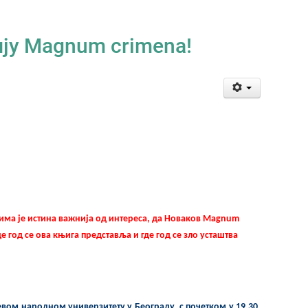
ју Magnum crimena!
има је истина важнија од интереса, да Новаков
Magnum
де год се ова књига представља и где год се зло усташтва
вом народном универзитету у Београду, с почетком у 19.30,