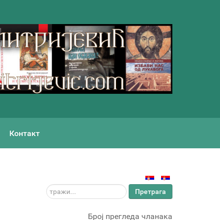
Контакт
тражи...
Претрага
Број прегледа чланака