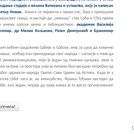
дање студије о везама Ватикана и усташтва, коју је написао
иктор Новак.
Књига се појавила у прави час, баш у тренуцима
ерзалног свеца, и настоји да „омекша“ став Срба и СПЦ према
на имена српске науке и публицистике:
академик Василије
Ломпар, др Милан Кољанин, Ратко Дмитровић и Бранимир
свим већим градовима Србије и Србске, има за циљ да коначно
јмање, осећају као припадници свог народа – сагласје о томе да
ог римокатолицизма, чији је један од главних циљева, увек и
ки уклони са простора који је папама био насушно потребан од
 због оданости народа Светог Саве Цркви од Истока. Када је у
тске (због чега је, на антисрбству, Фрањо Туђман настојао да
и, као један, морају да знају каква је то врста организованог
rimena!