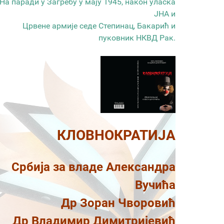
На паради у Загребу у мају 1945, након уласка
ЈНА и
Црвене армије седе Степинац, Бакарић и
пуковник НКВД Рак.
КЛОВНОКРАТИЈА
Србија за владе Александра
Вучића
Др Зоран Чворовић
Др Владимир Димитријевић