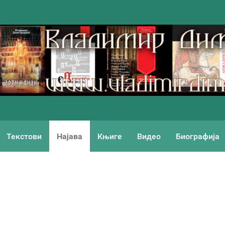
Текстови
Најава
Књиге
Видео
Биографија