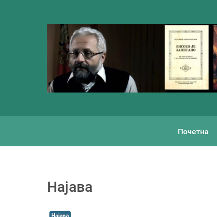
Почетна
Најава
Најава