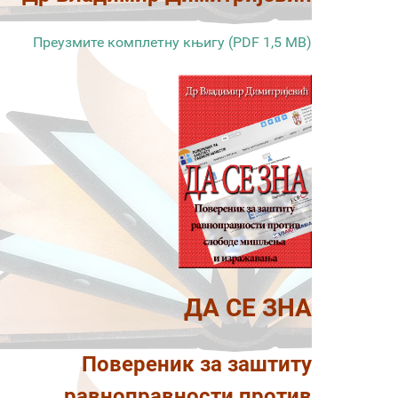
Преузмите комплетну књигу (PDF 1,5 MB)
ДА СЕ ЗНА
Повереник за заштиту
равноправности против