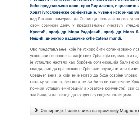
биће представљено ново, прво ћирилично, и целовито из
Хрват југословенске оријентације, чувени историчар В
кад Ватикан намерава да Степинца прогласи за свог унив
овом срамном делу. У представљању учествују углед
Крестић, проф. др Мира Радојевић, проф. др Мило 
Нешић, директор издавачке куће Catena mundi.
Ово представљање, које ће ускоро бити организовано у 
успостави свеопште сагласје свих Срба који се, макар и на
је усташтво настало као борбена организација балканск
свагда, био да православне Србе или поунијати или физич
Средњег века, а који није могао да буде освојен управо
питању усташтво, без кога не би било ни савремене Хрва
помири усташку емиграцију и хрватске комунисте), сви Срб
зла била, и да настоје да то пренесу својим потомцима.
Опширније: Позив свима на промоцију Magnum c