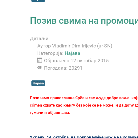
Позив свима на промоци
Детаљи
Аутор
Vladimir Dimitrijevic (ur-SN)
Категорија:
Најава
Објављено 12 октобар 2015
Погодака: 20291
Најава
Позивамо православне Србе и све људе добре воље, кој
crimen
схвате као књигу без које се не може, и да дођу г
тумачи и објашњава
.
У среду, 14. октобра,
на Покров Мајке Божје на Коларче