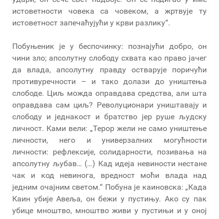
истоветности човека са човеком, а жртвује ту
истоветност запечаћујући у крви разлику“.
Побуњеник је у беспочинку: познајући добро, он
чини зло; апсолутну слободу схвата као право јачег
да влада, апсолутну правду остварује поричући
противуречности – и тако долази до уништења
слободе. Циљ можда оправдава средства, али шта
оправдава сам циљ? Револуционари уништавају и
слободу и једнакост и братство јер руше људску
личност. Ками вели: „Терор жели не само уништење
личности, него и универзалних могућности
личности: рефлексије, солидарности, позивања на
апсолутну љубав… (…) Кад идеја невиности нестане
чак и код невинога, вредност моћи влада над
једним очајним светом.“ Побуна је каиновска: „Када
Каин убије Авеља, он бежи у пустињу. Ако су пак
убице мноштво, мноштво живи у пустињи и у оној