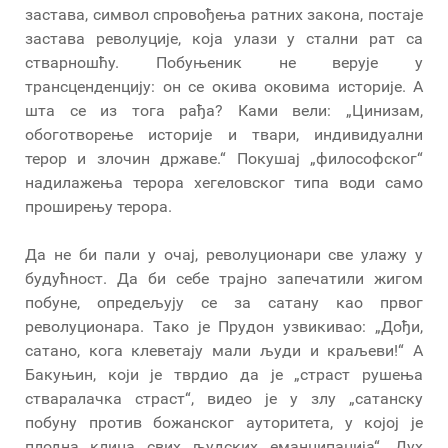
застава, символ спровођења ратних закона, постаје
застава револуције, која улази у стални рат са
стварношћу. Побуњеник не верује у
трансценденцију: он се окива оковима историје. А
шта се из тога рађа? Ками вели: „Цинизам,
обоготворење историје и твари, индивидуални
терор и злочин државе.“ Покушај „философског“
надилажења терора хегеловског типа води само
проширењу терора.
Да не би пали у очај, револуционари све улажу у
будућност. Да би себе трајно запечатили жигом
побуне, опредељују се за сатану као првог
револуционара. Тако je Прудон узвикивао: „Дођи,
сатано, кога клеветају мали људи и краљеви!“ А
Бакуњин, који је тврдио да је „страст рушења
стваралачка страст“, видео је у злу „сатанску
побуну против божанског ауторитета, у којој је
плодна клица свих људских еманципација“. Дух