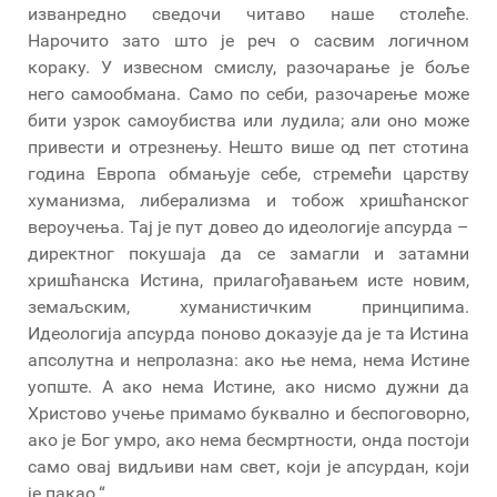
изванредно сведочи читаво наше столеће.
Нарочито зато што је реч о сасвим логичном
кораку. У извесном смислу, разочарање је боље
него самообмана. Само по себи, разочарење може
бити узрок самоубиства или лудила; али оно може
привести и отрезнењу. Нешто више од пет стотина
година Европа обмањује себе, стремећи царству
хуманизма, либерализма и тобож хришћанског
вероучења. Тај је пут довео до идеологије апсурда –
директног покушаја да се замагли и затамни
хришћанска Истина, прилагођавањем исте новим,
земаљским, хуманистичким принципима.
Идеологија апсурда поново доказује да је та Истина
апсолутна и непролазна: ако ње нема, нема Истине
уопште. А ако нема Истине, ако нисмо дужни да
Христово учење примамо буквално и беспоговорно,
ако је Бог умро, ако нема бесмртности, онда постоји
само овај видљиви нам свет, који је апсурдан, који
је пакао.“