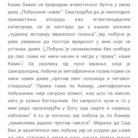
Ками, бавио се природом атеистичког бунта у свом
делу „Побуњени човек“. Сматрајући да је неопходно
прихватање апсурда као егзистенцијалне
категорије, он је настојао да у књизи изложи
„чудесну историју европског поноса“; јер, побуна је
увек уверење да постоји вредност у име које се
устанак диже. („Побуна је незамислива без осећаја
да смо сами на неки начин и негде у праву“, каже
Ками.) За разлику од пуке мржње, која је
саморазорна, побуна је метафизички позив којим се
неки човек диже „против свог положаја и читавог
стварања“. Према томе, по Камију, „метафизички
побуњеник није сигурно атеист, као што се мисли,
него је нужно богохулник. Он напросто хули и то у
име реда проказујући у Богу оца смрти и највишу
саблазан“ А то је логично, јер побуна је, по Камију
„замислива једино против некога“. Маркиз де Сад
био је архетипски лик побуне, јер се усудио да каже
да сва створења земље нису ништа према једној