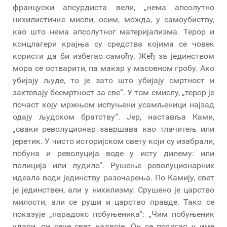
француски апсурдиста вели, „нема апсолутно
нихилистичке мисли, осим, можда, у самоубиству,
као што нема апсолутног материјализма. Терор и
концлагери крајња су средства којима се човек
користи да би избегао самоћу. Жеђ за јединством
мора се остварити, па макар у масовном гробу. Ако
убијају људе, то је зато што убијају смртност и
захтевају бесмртност за све“. У том смислу, „терор је
почаст коју мржњом испуњени усамљеници најзад
одају људском братству“. Јер, наставља Ками,
„сваки револуционар завршава као тлачитељ или
јеретик. У чисто историјском свету који су изабрали,
побуна и револуција воде у исту дилему: или
полиција или лудило“. Рушење револуционарних
идеала води јединству разочарења. По Камију, свет
је јединствен, али у нихилизму. Срушено је царство
милости, али се руши и царство правде. Тако се
показује „парадокс побуњеника“: „Чим побуњеник
удари, он сече свет надвоје. Он се подигао у име