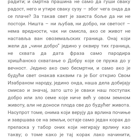
радити; и смртна прашина не само да гуши сваку
радост, него и утире сваку сузу – због чега онда да
се плаче? За такав свет је заиста боље да ни не
постоји. Ништа – ни љубав, ни добро, ни светост –
нема вредности, чак ни смисла, ако се живот не
наставља ван овоземаљских граница. Онај који
жели да „чини добро” једино у оквиру тих граница,
не схвата да дата фраза само пародира
хришћанско схватање о Добру које се пружа до у
вечност. Једино ако смо бесмртни, и само ако је
будући свет онакав каквим га је Бог открио Свом
Изабраном народу, једино онда, наша дела добијају
смисао и значај, зато што је сваки наш поступак
добро или зло семе које ниче већ у овом земном
животу, али не доноси плода све до будућег живота.
Насупрот томе, онима који верују да врлина почиње
и завршава се на земљи, остаје само један корак до
преласка у табор оних који негирају врлину као
такву; о томе како је тај корак лако начинити,