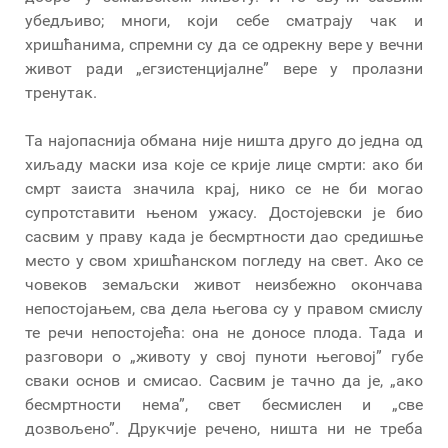
убедљиво; многи, који себе сматрају чак и
хришћанима, спремни су да се одрекну вере у вечни
живот ради „егзистенцијалне” вере у пролазни
тренутак.
Та најопаснија обмана није ништа друго до једна од
хиљаду маски иза које се крије лице смрти: ако би
смрт заиста значила крај, нико се не би могао
супротставити њеном ужасу. Достојевски је био
сасвим у праву када је бесмртности дао средишње
место у свом хришћанском погледу на свет. Ако се
човеков земаљски живот неизбежно окончава
непостојањем, сва дела његова су у правом смислу
те речи непостојећа: она не доносе плода. Тада и
разговори о „животу у свој пуноти његовој” губе
сваки основ и смисао. Сасвим је тачно да је, „ако
бесмртности нема”, свет бесмислен и „све
дозвољено”. Друкчије речено, ништа ни не треба