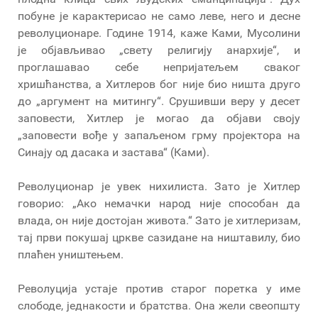
побуне је карактерисао не само леве, него и десне
револуционаре. Године 1914, каже Ками, Мусолини
је објављивао „свету религију анархије“, и
проглашавао себе непријатељем сваког
хришћанства, а Хитлеров бог није био ништа друго
до „аргумент на митингу“. Срушивши веру у десет
заповести, Хитлер је могао да објави своју
„заповести вође у запаљеном грму пројектора на
Синају од дасака и застава“ (Ками).
Револуционар је увек нихилиста. Зато је Хитлер
говорио: „Ако немачки народ није способан да
влада, он није достојан живота.“ Зато је хитлеризам,
тај први покушај цркве сазидане на ништавилу, био
плаћен уништењем.
Револуција устаје против старог поретка у име
слободе, једнакости и братства. Она жели свеопшту