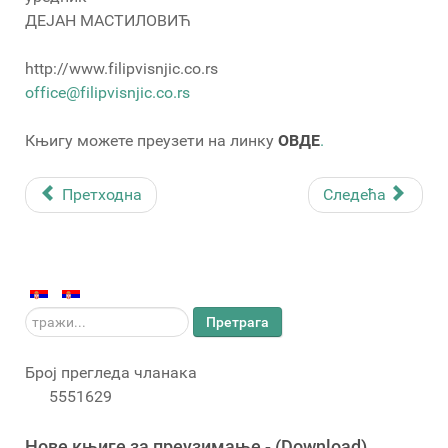
ДЕЈАН МАСТИЛОВИЋ
http://www.filipvisnjic.co.rs
office@filipvisnjic.co.rs
Књигу можете преузети на линку
ОВДЕ
.
Претходна
Следећа
тражи...
Претрага
Број прегледа чланака
5551629
Новe књигe за преузимање - (Download)