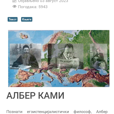
Објављено 03 август 2023
Погодака: 5943
Текст
Књиге
АЛБЕР КАМИ
Познати егзистенцијалистички философ, Албер