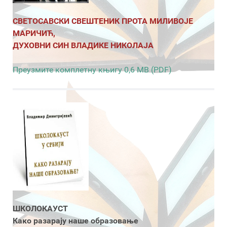
СВЕТОСАВСКИ СВЕШТЕНИК ПРОТА МИЛИВОЈЕ
МАРИЧИЋ,
ДУХОВНИ СИН ВЛАДИКЕ НИКОЛАЈА
Преузмите комплетну књигу 0,6 MB (PDF)
ШКОЛОКАУСТ
Како разарају наше образовање