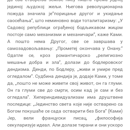
јединој људској жељи. Његова револуционарна
пожуда значила је“порицање другог и укидање
саосећања“, што неминовно води тоталитаризму: „У
Садовој републици ограђеној бодљикавом жицом
постоје само механизми и механичари“, каже Ками.
А пошто нема Другог, све се завршава у
самозадовољавању: „Прометеј окончава у Онану.“
Одатле се, кроз романтичарско „религиозно
мешање добра и зла“, долази до бодлеровског
дендизма. Денди, по Бодлеру, „живи и умире пред
огледалом“. Судбина дендија је, додаје Ками, у томе
да, „пошто не може живети свој живот, он га глуми.
Он га глуми све до смрти, осим кад је сам и без
огледала“. Хипериндивидуализам има друштвене
последице: „Јединство света које није остварено са
Богом покушаће се сада остварити без Бога“ (Ками)
Јер, вели француски писац, „философија
секуларизује идеал. Али долазе тирани и они ускоро