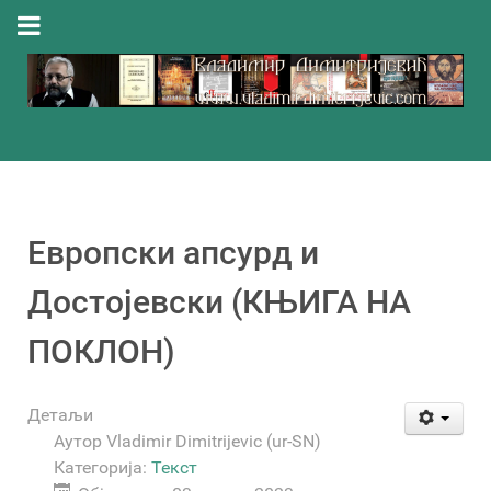
Eвропски апсурд и
Достојевски (КЊИГА НА
ПОКЛОН)
Детаљи
Аутор
Vladimir Dimitrijevic (ur-SN)
Категорија:
Текст