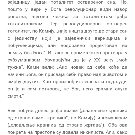
заједницу, један тоталитет оствареног сна. Но,
пошто у вери у Бога револуционар види извор
ропства, његова чежња за тоталитетом рађа
тоталитаризам. Јер револуционарно остварен
тоталитет, по Камију, „није ништа друго до стари сан
о јединству који је заједнички верницима и
побуњеницима, али водоравно пројектован на
земљу без Бога“. И тако се прометејство претвара у
субхуманизам. Уочавајући да је у XX веку „моћ
тужна“, Ками вели: „Ако човек од себе хоће да
начини Бога, он присваја себи право над животом и
смрћу других. Као произвођач лешева и подљуди,
он је и сам потчовек, не Бог, него срамни слуга
смрти.“
Век побуне донео је фашизам („слављење крвника
од стране самог крвника“, по Камију) и комунизам
(„слављење крвника од стране жртава“). Оба ова
покрета на престоле су довела нихилисте. Али, како