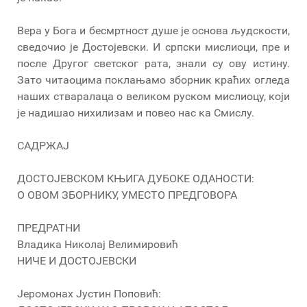
Вера у Бога и бесмртност душе је основа људскости,
сведочио је Достојевски. И српски мислиоци, пре и
после Другог светског рата, знали су ову истину.
Зато читаоцима поклањамо зборник краћих огледа
наших стваралаца о великом руском мислиоцу, који
је надишао нихилизам и повео нас ка Смислу.
САДРЖАЈ
ДОСТОЈЕВСКОМ КЊИГА ДУБОКЕ ОДАНОСТИ:
О ОВОМ ЗБОРНИКУ, УМЕСТО ПРЕДГОВОРА
ПРЕДРАТНИ
Владика Николај Велимировић
НИЧЕ И ДОСТОЈЕВСКИ
Јеромонах Јустин Поповић: