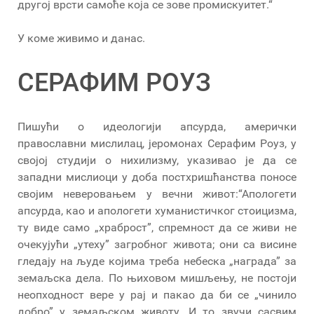
другој врсти самоће која се зове промискуитет.“
У коме живимо и данас.
СЕРАФИМ РОУЗ
Пишући о идеологији апсурда, амерички
православни мислилац, јеромонах Серафим Роуз, у
својој студији о нихилизму, указивао је да се
западни мислиоци у доба постхришћанства поносе
својим неверовањем у вечни живот:“Апологети
апсурда, као и апологети хуманистичког стоицизма,
ту виде само „храброст”, спремност да се живи не
очекујући „утеху” загробног живота; они са висине
гледају на људе којима треба небеска „награда” за
земаљска дела. По њиховом мишљењу, не постоји
неопходност вере у рај и пакао да би се „чинило
добро” у земаљском животу. И то звучи сасвим