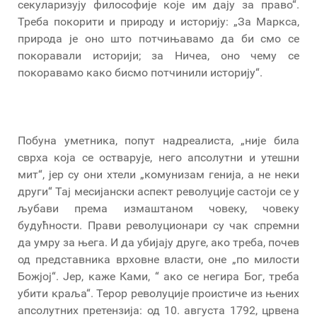
секуларизују философије које им дају за право“.
Треба покорити и природу и историју: „За Маркса,
природа је оно што потчињавамо да би смо се
покоравали историји; за Ничеа, оно чему се
покоравамо како бисмо потчинили историју“.
Побуна уметника, попут надреалиста, „није била
сврха која се остварује, него апсолутни и утешни
мит“, јер су они хтели „комунизам генија, а не неки
други“ Тај месијански аспект револуције састоји се у
љубави према измаштаном човеку, човеку
будућности. Прави револуционари су чак спремни
да умру за њега. И да убијају друге, ако треба, почев
од представника врховне власти, оне „по милости
Божјој“. Јер, каже Ками, “ ако се негира Бог, треба
убити краља“. Терор револуције проистиче из њених
апсолутних претензија: од 10. августа 1792, црвена