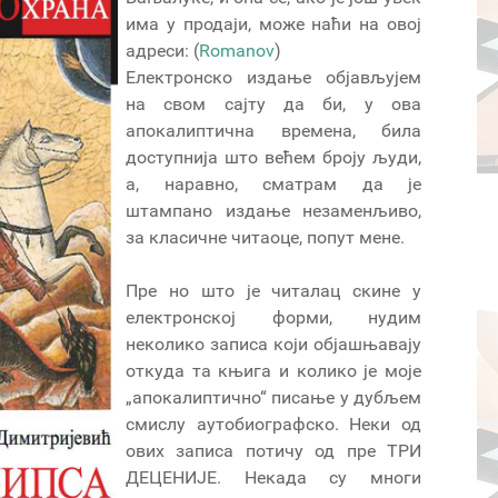
има у продаји, може наћи на овој
адреси: (
Romanov
)
Електронско издање објављујем
на свом сајту да би, у ова
апокалиптична времена, била
доступнија што већем броју људи,
а, наравно, сматрам да је
штампано издање незаменљиво,
за класичне читаоце, попут мене.
Пре но што је читалац скине у
електронској форми, нудим
неколико записа који објашњавају
откуда та књига и колико је моје
„апокалиптично“ писање у дубљем
смислу аутобиографско. Неки од
ових записа потичу од пре ТРИ
ДЕЦЕНИЈЕ. Некада су многи