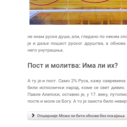
не знам руске душе, али, гледано по неким с
је и даље пошаст руског друштва, а обнова
него унутрашња.
Пост и молитва: Има ли их?
А ту је и пост. Само 2% Руса, кажу савремена
били испоснички народ, коме се свет дивио.
Павле Алепски, оставио је, у 17. веку, путоп
посте и моле се Богу. А то је заиста било нев
Опширније: Може ли бити обнове без покајања