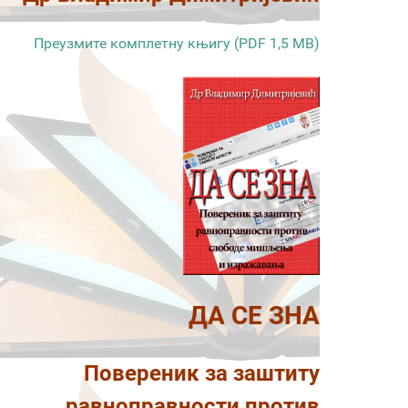
Преузмите комплетну књигу (PDF 1,5 MB)
ДА СЕ ЗНА
Повереник за заштиту
равноправности против