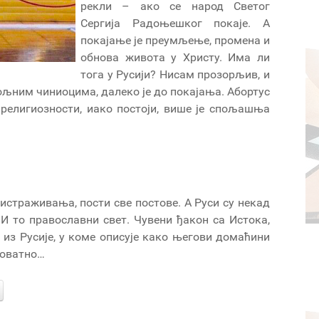
рекли – ако се народ Светог
Сергија Радоњешког покаје. А
покајање је преумљење, промена и
обнова живота у Христу. Има ли
тога у Русији? Нисам прозорљив, и
пољним чиниоцима, далеко је до покајања. Абортус
 религиозности, иако постоји, више је спољашња
 истраживања, пости све постове. А Руси су некад
 И то православни свет. Чувени ђакон са Истока,
ис из Русије, у коме описује како његови домаћини
ероватно…