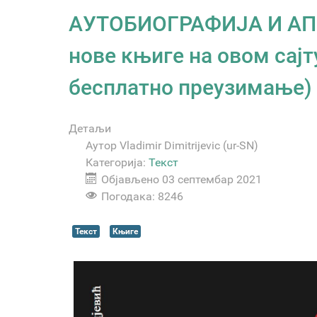
АУТОБИОГРАФИЈА И АП
нове књиге на овом сајт
бесплатно преузимање)
Детаљи
Аутор
Vladimir Dimitrijevic (ur-SN)
Категорија:
Текст
Објављено 03 септембар 2021
Погодака: 8246
Текст
Књиге