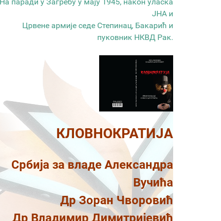
На паради у Загребу у мају 1945, након уласка
ЈНА и
Црвене армије седе Степинац, Бакарић и
пуковник НКВД Рак.
КЛОВНОКРАТИЈА
Србија за владе Александра
Вучића
Др Зоран Чворовић
Др Владимир Димитријевић