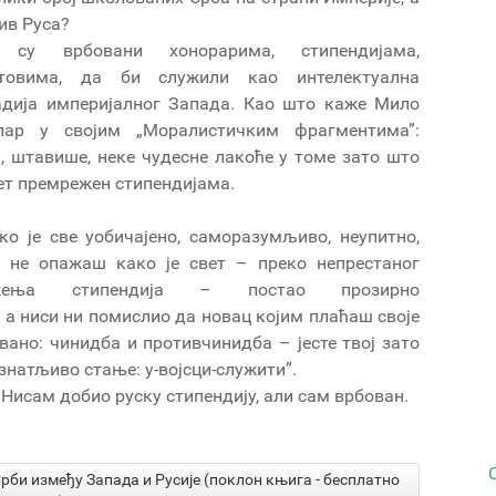
ив Руса?
 су врбовани хонорарима, стипендијама,
нтовима, да би служили као интелектуална
дија империјалног Запада. Као што каже Мило
пар у својим „Моралистичким фрагментима”:
, штавише, неке чудесне лакоће у томе зато што
вет премрежен стипендијама.
ко је све уобичајено, саморазумљиво, неупитно,
 не опажаш како је свет – преко непрестаног
жења стипендија – постао прозирно
 а ниси ни помислио да новац којим плаћаш своје
вано: чинидба и противчинидба – јесте твој зато
ознатљиво стање: у-војсци-служити”.
. Нисам добио руску стипендију, али сам врбован.
Срби између Запада и Русије (поклон књига - бесплатно