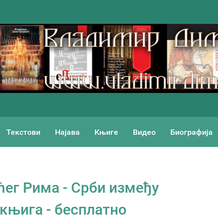
Текстови
Најава
Књиге
Видео
Биографија
ћег Рима - Срби између
 књига - бесплатно