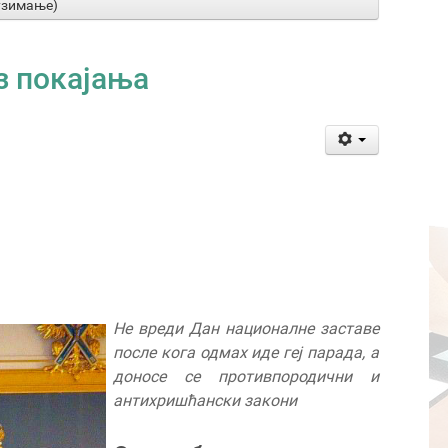
узимање)
з покајања
Не вреди Дан националне заставе
после кога одмах иде геј парада, а
доносе се противпородични и
антихришћански закони