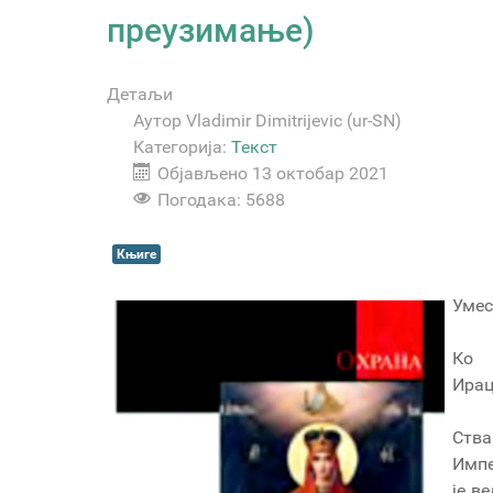
преузимање)
Детаљи
Аутор
Vladimir Dimitrijevic (ur-SN)
Категорија:
Текст
Објављено 13 октобар 2021
Погодака: 5688
Књиге
Умес
Ко 
Ирац
Ства
Импе
је в