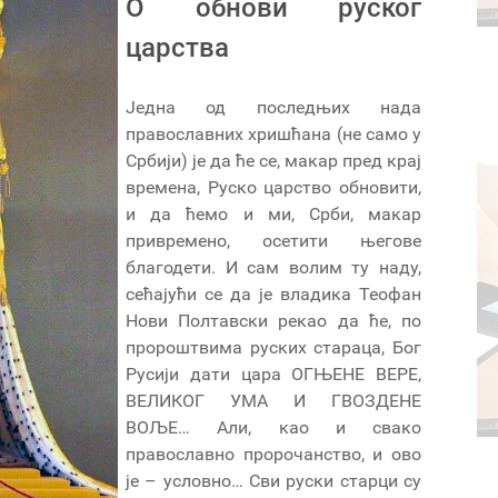
O обнови руског
царства
Једна од последњих нада
православних хришћана (не само у
Србији) је да ће се, макар пред крај
времена, Руско царство обновити,
и да ћемо и ми, Срби, макар
привремено, осетити његове
благодети. И сам волим ту наду,
сећајући се да је владика Теофан
Нови Полтавски рекао да ће, по
пророштвима руских стараца, Бог
Русији дати цара ОГЊЕНЕ ВЕРЕ,
ВЕЛИКОГ УМА И ГВОЗДЕНЕ
ВОЉЕ… Али, као и свако
православно пророчанство, и ово
је – условно… Сви руски старци су