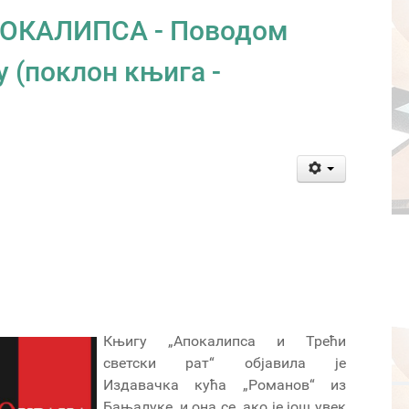
ОКАЛИПСА - Поводом
у (поклон књига -
Књигу „Апокалипса и Трећи
светски рат“ објавила је
Издавачка кућа „Романов“ из
Бањалуке, и она се, ако је још увек