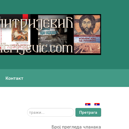
Контакт
тражи...
Претрага
Број прегледа чланака