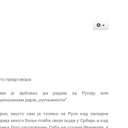
то предговора
ме је врбовао да радим за Русију или
ионализам једне „купљености”
рно, зашто сам ја толико за Русе кад западна
рија много боље плаћа своје људе у Србији, и кад
елики број школованих Срба на страни Империје, а