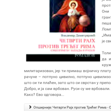
прот
Они
гра
пеша
Лом
„Има
је с
Толи
да и
кру
милитаризован, јер ти примаш војничку плату
рачуне – потпуно цивилно, потпуно цивилизо
што си ти плаћен, зато што си сврстан у преп
Добро, и ја сам врбован. Руси су ме врбовали
Како? Ево одговора...
Опширније: Четврти Рајх против Трећег Рима - 