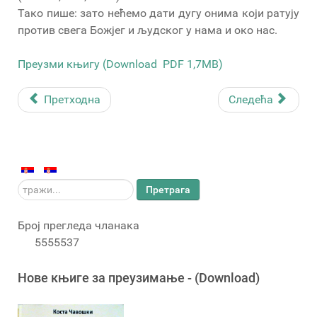
Тако пише: зато нећемо дати дугу онима који ратују
против свега Божјег и људског у нама и око нас.
Преузми књигу (Download PDF 1,7MB)
Претходна
Следећа
тражи...
Претрага
Број прегледа чланака
5555537
Новe књигe за преузимање - (Download)