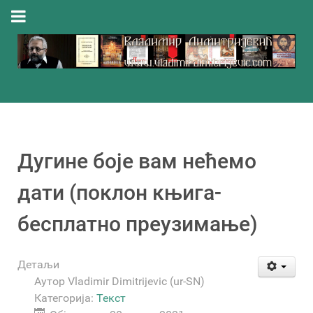
Дугине боје вам нећемо
дати (поклон књига-
бесплатно преузимање)
Детаљи
Аутор
Vladimir Dimitrijevic (ur-SN)
Категорија:
Текст