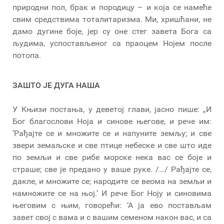
природни пол, брак и породицу – и која се намеће
свим средствима тоталитаризма. Ми, хришћани, не
дамо дугине боје, јер су оне стег завета Бога са
људима, успостављеног са праоцем Нојем после
потопа.
ЗАШТО ЈЕ ДУГА НАША
У Књизи постања, у деветој глави, јасно пише: „И
Бог благослови Ноја и синове његове, и рече им:
‘Рађајте се и множите се и напуните земљу; и све
звери земаљске и све птице небеске и све што иде
по земљи и све рибе морске нека вас се боје и
страше; све је предано у ваше руке. /…/ Рађајте се,
дакле, и множите се; народите се веома на земљи и
намножите се на њој.’ И рече Бог Ноју и синовима
његовим с њим, говорећи: ‘А ја ево постављам
завет свој с вама и с вашим семеном након вас, и са