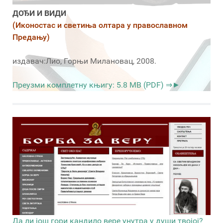
ДОЂИ И ВИДИ
(Иконостас и светиња олтара у православном
Предању)
издавач:Лио, Горњи Милановац, 2008.
Преузми комплетну књигу: 5.8 MB (PDF) ⇒►
Да ли још гори кандило вере унутра у души твојој?