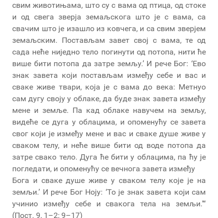
свим животињама, што су с вама од птица, од стоке
и од свега зверја земаљскога што је с вама, са
свачим што је изашло из ковчега, и са свим зверјем
земаљским. Постављам завет свој с вама, те од
сада неће ниједно тело погинути од потопа, нити ће
више бити потопа да затре земљу.’ И рече Бог: ‘Ево
знак завета који постављам између себе и вас и
сваке живе твари, која је с вама до века: Метнуо
сам дугу своју у облаке, да буде знак завета између
мене и земље. Па кад облаке навучем на земљу,
видеће се дуга у облацима, и опоменућу се завета
свог који је између мене и вас и сваке душе живе у
сваком телу, и неће више бити од воде потопа да
затре свако тело. Дуга ће бити у облацима, па ћу је
погледати, и опоменућу се вечнога завета између
Бога и сваке душе живе у сваком телу које је на
земљи.’ И рече Бог Ноју: ‘То је знак завета који сам
учинио између себе и свакога тела на земљи.’“
(Пост. 9, 1–2; 9–17)