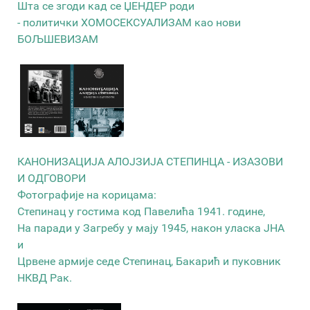
Шта се згоди кад се ЏЕНДЕР роди
- политички ХОМОСЕКСУАЛИЗАМ као нови
БОЉШЕВИЗАМ
КАНОНИЗАЦИЈА АЛОЈЗИЈА СТЕПИНЦА - ИЗАЗОВИ
И ОДГОВОРИ
Фотографије на корицама:
Степинац у гостима код Павелића 1941. године,
На паради у Загребу у мају 1945, након уласка ЈНА
и
Црвене армије седе Степинац, Бакарић и пуковник
НКВД Рак.