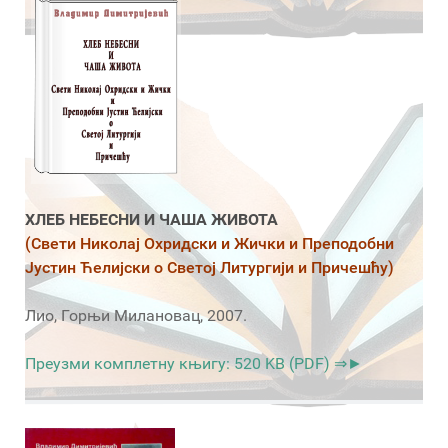
ХЛЕБ НЕБЕСНИ И ЧАША ЖИВОТА
(Свети Николај Охридски и Жички и Преподобни
Јустин Ћелијски о Светој Литургији и Причешћу)
Лио, Горњи Милановац, 2007.
Преузми комплетну књигу: 520 KB (PDF) ⇒►