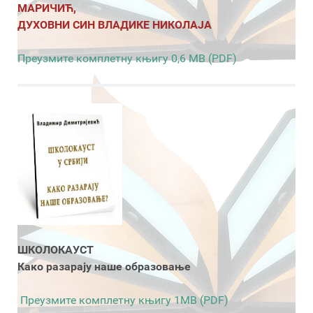
МАРИЧИЋ,
ДУХОВНИ СИН ВЛАДИКЕ НИКОЛАЈА
Преузмите комплетну књигу 0,6 MB (PDF)
ШКОЛОКАУСТ
Како разарају наше образовање
Преузмите комплетну књигу 1MB (PDF)