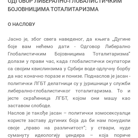
ОДГОВОР ЛИБЕРАЛНО-ГЛОБАЛИСТИЧКИМ
БОЈОВНИЦИМА ТОТАЛИТАРИЗМА
О НАСЛОВУ
Јасно је, због свега наведеног, да књига „Дугине
боје вам нећемо дати - Одговор Либерално
Глобалистичким Бојовницима Тоталитаризма“
долази у прави час, када глобалистички окупатори
са својим квислинзима у Србији воде одлучну борбу
да нас коначно поразе и понизе. Поднаслов је јасан -
политички ЛГБТ делатници су у јуришници у служби
либерално-глобалистичког тоталитаризма. То и
јесте скраћеница ЛГБТ, којом они машу као
заставом слободе.
Наслов је такође јасан – политички хомосексуалци
користе заставу дугиних боја да би нам понудили
своје „право на различитост“; у ствари, нуде
сумануту идеологију џендера – која пориче