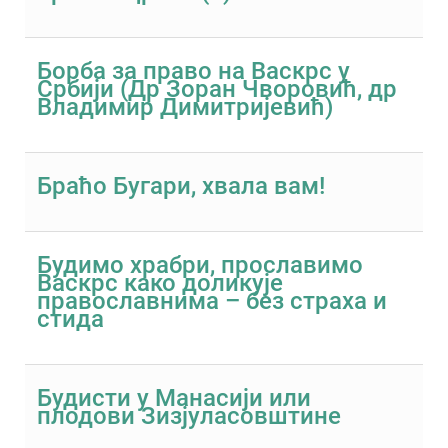
Борба за право на Васкрс у
Србији (Др Зоран Чворовић, др
Владимир Димитријевић)
Браћо Бугари, хвала вам!
Будимо храбри, прославимо
Васкрс како доликује
православнима – без страха и
стида
Будисти у Манасији или
плодови Зизјуласовштине