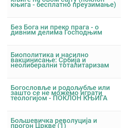
књига - бесплатно преузимање)
Без Бога ни преко прага - о
дивним делима Господњим
Биополитика и насилно
вакцинисање: Србија и
неолиберални тоталитаризам
Богословље и родољубље или
зашто се не можемо играти
теологијом - ПОКЛОН КЊИГА
Бољшевичка револуција и
прогон Цркве (1)