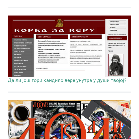
Да ли још гори кандило вере унутра у души твојој?