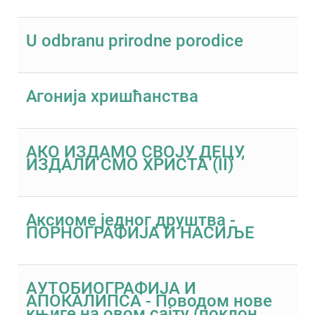
U odbranu prirodne porodice
Агонија хришћанства
АКО ИЗДАМО СВОЈУ ДЕЦУ,
ИЗДАЛИ СМО ХРИСТА (II)
Аксиоме једног друштва -
ПОРНОГРАФИЈА И НАСИЉЕ
АУТОБИОГРАФИЈА И
АПОКАЛИПСА - Поводом нове
књиге на овом сајту (поклон