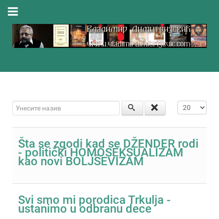
Унесите назив
Приказ #
Šta se zgodi kad se DŽENDER rodi
- politički HOMOSEKSUALIZAM
kao novi BOLJŠEVIZAM
Svi smo mi porodica Trkulja -
ustanimo u odbranu dece