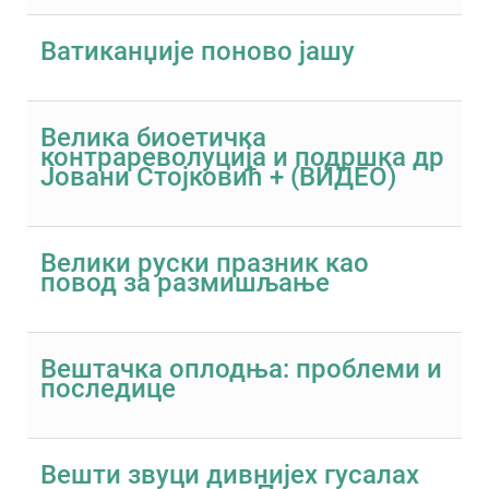
Ватиканџије поново јашу
Велика биоетичка
контрареволуција и подршка др
Јовани Стојковић + (ВИДЕО)
Велики руски празник као
повод за размишљање
Вештачка оплодња: проблеми и
последице
Вешти звуци дивнијех гусалах