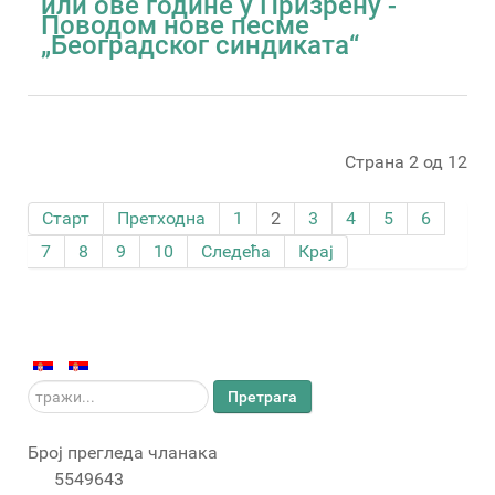
или ове године у Призрену -
Поводом нове песме
„Београдског синдиката“
Страна 2 од 12
Старт
Претходна
1
2
3
4
5
6
7
8
9
10
Следећа
Крај
тражи...
Претрага
Број прегледа чланака
5549643