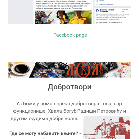
Facebook page
Добротвори
Уз Божију помоћ преко добротвора - овај сајт
функционише. Хвала Богу!; Радиши Петровићу и
другим људима добре воље.
Где се могу набавити књиге? -