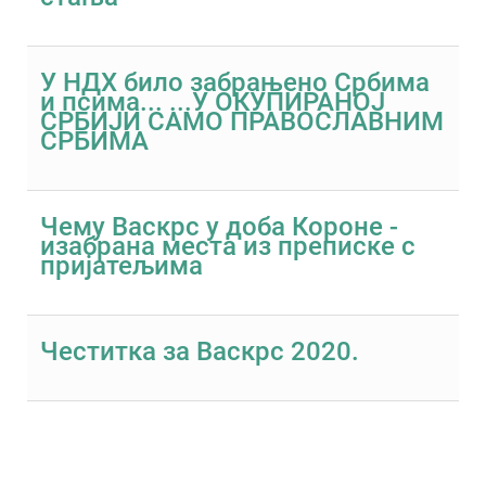
У НДХ било забрањено Србима
и псима... ...У ОКУПИРАНОЈ
СРБИЈИ САМО ПРАВОСЛАВНИМ
СРБИМА
Чему Васкрс у доба Короне -
изабрана места из преписке с
пријатељима
Честитка за Васкрс 2020.