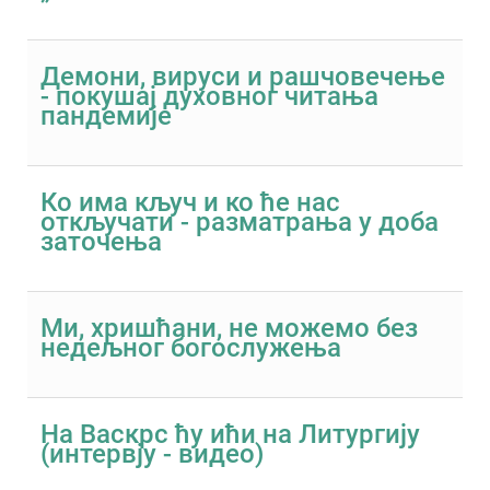
Демони, вируси и рашчовечење
- покушај духовног читања
пандемије
Ко има кључ и ко ће нас
откључати - разматрања у доба
заточења
Ми, хришћани, не можемо без
недељног богослужења
На Васкрс ћу ићи на Литургију
(интервју - видео)