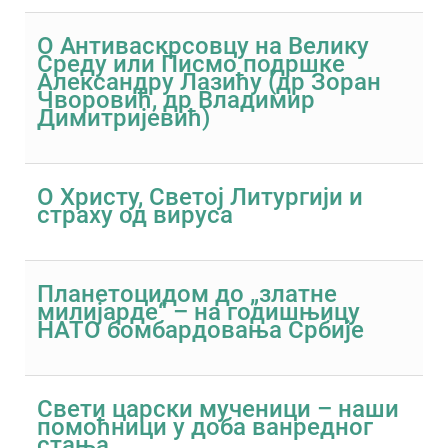
О Антиваскрсовцу на Велику
Среду или Писмо подршке
Александру Лазићу (др Зоран
Чворовић, др Владимир
Димитријевић)
О Христу, Светој Литургији и
страху од вируса
Планетоцидом до „златне
милијарде“ – на годишњицу
НАТО бомбардовања Србије
Свети царски мученици – наши
помоћници у доба ванредног
стања