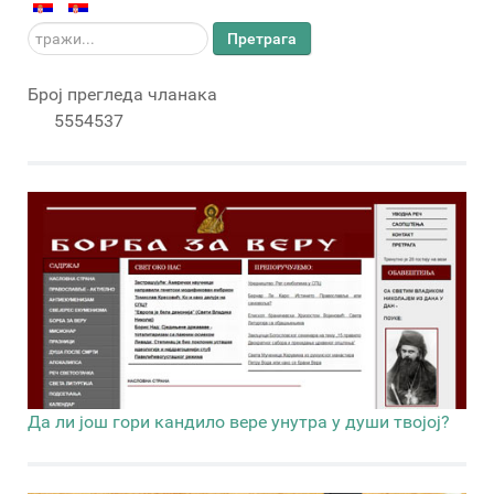
тражи...
Претрага
Број прегледа чланака
5554537
Да ли још гори кандило вере унутра у души твојој?