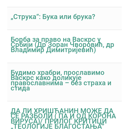
„Струка“: Бука или брука?
Борба за право на Васкрс у
Србији (Др Зоран Чворовић, др
Владимир Димитријевић)
Будимо храбри, прославимо
Васкрс како доликује
православнима – без страха и
стида
ДА ЛИ ХРИШЋАНИН МОЖЕ ДА
СЕ РАЗБОЛИ ( ПА И ОД КОРОНА
ВИРУСА)/ ПРИЛОГ КРИТИЦИ
„ТЕОЛОГИЈЕ БЛАГОСТАЊА“