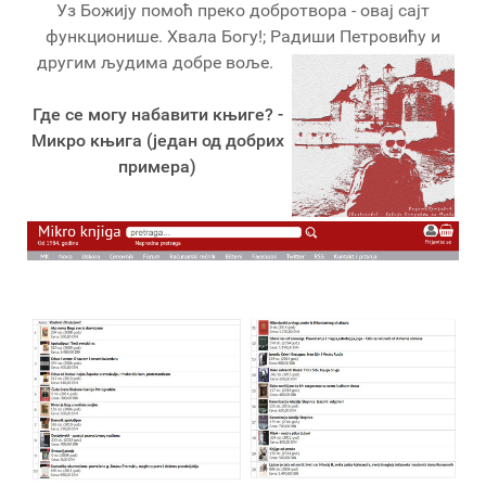
Уз Божију помоћ преко добротвора - овај сајт
функционише. Хвала Богу!; Радиши Петровићу и
другим људима добре воље.
Где се могу набавити књиге? -
Микро књига (један од добрих
примера)