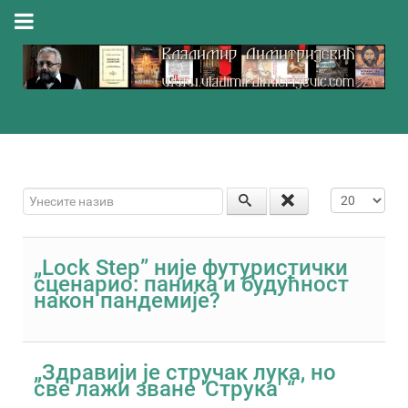
Унесите назив
Приказ #
„Lock Step” није футуристички
сценарио: паника и будућност
након пандемије?
„Здравији је стручак лука, но
све лажи зване 'Струка' “