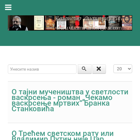
Унесите назив
Приказ #
О тајни мучеништва у светлости
васкрсења - роман „Чекамо
васкрсење мртвих“ Бранка
Станковића
О Трећем светском рату или
Владимир Путин није Цар