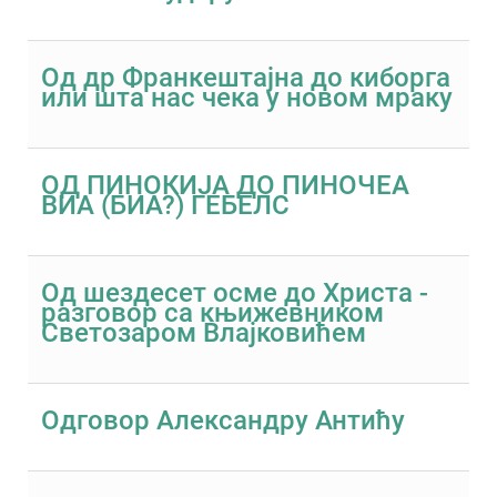
Од др Франкештајна до киборга
или шта нас чека у новом мраку
ОД ПИНОКИЈА ДО ПИНОЧЕА
ВИА (БИА?) ГЕБЕЛС
Од шездесет осме до Христа -
разговор са књижевником
Светозаром Влајковићем
Одговор Александру Антићу