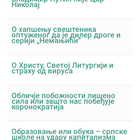
Николај
О хапшењу свештеника
оптуженог да је дилер дроге и
серији „Немањићи“
О Христу, Светој Литургији и
страху од вируса
Обличје побожности лишено
сила или зашто нас побеђује
коронократија
Образовање или обука – српске
школе на удару капитализма