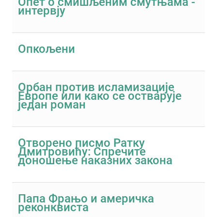
Опет о смишљеним смутњама -
интервју
Опкољени
Орбан против исламизације
Европе или како се остварује
један роман
Отворено писмо Ратку
Дмитровићу: Спречите
доношење наказних закона
Папа Фрањо и америчка
реконквиста