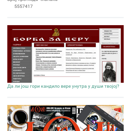
5557417
Да ли још гори кандило вере унутра у души твојој?