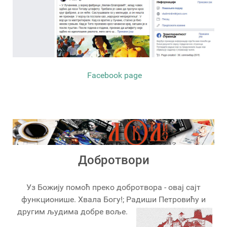
Facebook page
Добротвори
Уз Божију помоћ преко добротвора - овај сајт
функционише. Хвала Богу!; Радиши Петровићу и
другим људима добре воље.