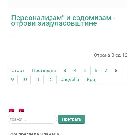
Персонализам" и содомизам -
отрови зизјуласовштине
Страна 8 од 12
Старт
Претходна
3
4
5
6
7
8
9
10
11
12
Следећа
Крај
тражи...
Претрага
Број прегледа чланака