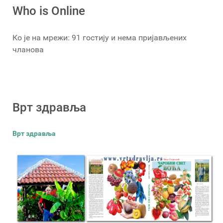
Who is Online
Ко је на мрежи: 91 гостију и нема пријављених
чланова
Врт здравља
Врт здравља