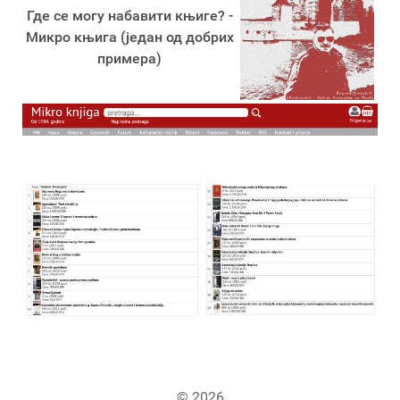
Где се могу набавити књиге? -
Микро књига (један од добрих
примера)
© 2026