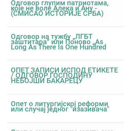
Одговор глупим патриотама,
које не воле Алека и Ану -
(СМИСАО ИСТОРИЈЕ СРБА)
Одговор на тужбу „ЛГБТ
заштитара“ или Поново „Аs
Long As There Is One Hundred
ОПЕТ ЗАПИСИ ИСПОД ЕТИКЕТЕ
/ ОДГОВОР ГОСПОДИНУ
НЕБОЈШИ БАКАРЕЦУ
Опет о литургијској реформи
или случај једног "изазивача"