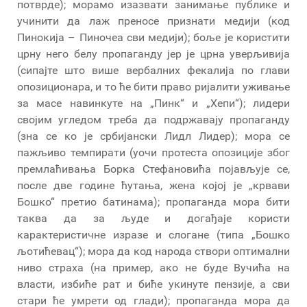
потврде); морамо изазвати занимање публике и
учинити да лаж преносе признати медији (код
Пинокија – Пиночеа сви медији); боље је користити
црну него белу пропаганду јер је црна уверљивија
(сипајте што више вербалних фекалија по глави
опозиционара, и то ће бити право ријалити уживање
за масе навинкуте на „Пинк“ и „Хепи“); лидери
својим угледом треба да подржавају пропаганду
(зна се ко је србијански Лидл Лидер); мора се
пажљиво темпирати (уочи протеста опозиције због
премлаћивања Борка Стефановића појављује се,
после две године ћутања, жена којој је „крвави
Бошко“ претио батинама); пропаганда мора бити
таква да за људе и догађаје користи
карактеристичне изразе и слогане (типа „Бошко
љотићевац“); мора да код народа створи оптимални
ниво страха (на пример, ако не буде Вучића на
власти, избиће рат и биће укинуте пензије, а сви
стари ће умрети од глади); пропаганда мора да