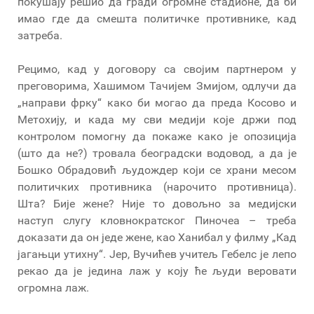
покушају решио да гради огромне стадионе, да би
имао где да смешта политичке противнике, кад
затреба.
Рецимо, кад у договору са својим партнером у
преговорима, Хашимом Тачијем Змијом, одлучи да
„направи фрку“ како би могао да преда Косово и
Метохију, и када му сви медији које држи под
контролом помогну да покаже како је опозиција
(што да не?) тровала београдски водовод, а да је
Бошко Обрадовић људождер који се храни месом
политичких противника (нарочито противница).
Шта? Бије жене? Није то довољно за медијски
наступ слугу кловнократског Пиночеа – треба
доказати да он једе жене, као Ханибал у филму „Кад
јагањци утихну“. Јер, Вучићев учитељ Гебелс је лепо
рекао да је једина лаж у коју ће људи веровати
огромна лаж.