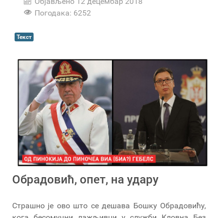
Објављено 12 децембар 2018
Погодака: 6252
Текст
Обрадовић, опет, на удару
Страшно је ово што се дешава Бошку Обрадовићу,
кога бесомучни лажљивци у служби Кловна Без