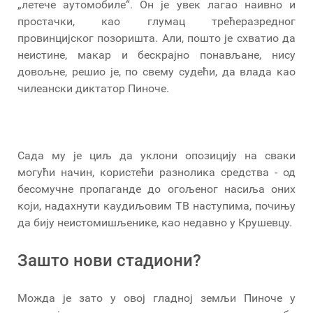
„летече аутомобиле“. Он је увек лагао наивно и
простачки, као глумац трећеразредног
провинцијског позоришта. Али, пошто је схватио да
неистине, макар и бескрајно понављане, нису
довољне, решио је, по свему судећи, да влада као
чилеански диктатор Пиноче.
Сада му је циљ да уклони опозицију на сваки
могући начин, користећи разнолика средства - од
бесомучне пропаганде до огољеног насиља оних
који, надахнути каудиљовим ТВ наступима, почињу
да бију неистомишљенике, као недавно у Крушевцу.
Зашто нови стадиони?
Можда је зато у овој гладној земљи Пиноче у