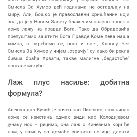
Смисла За Хумор већ годинама не остављају на
миру. Али, Бошко је православни хришћанин који
зна да је у Новом Завету блаженим назван човек о
коме лажу на правди Бога. Тако да Обрадовића
препуштамо заштити Бога Правде Коме пева наша
химна, а окрећемо се, опет и опет, Кловну Без
Смисла За Хумор у чијем „озрачју“ су, како би рекла
бивша браћа Хрвати, такве малигне „бедастоће“
постале могуће.
Лаж плус насиље: добитна
формула?
Александар Вучић је почео као Пинокио, лажљивац
коме се неистина одмах види као Колодијевом
јунаку нос – рецимо, она лаж о Кинезима који ће
нам, у замену за домаће свињске ногице, давати