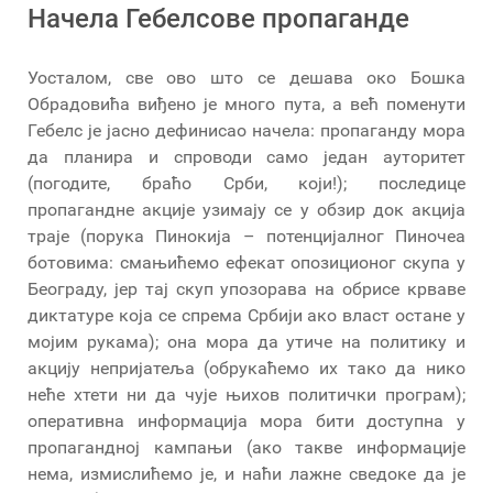
Начела Гебелсове пропаганде
Уосталом, све ово што се дешава око Бошка
Обрадовића виђено је много пута, а већ поменути
Гебелс је јасно дефинисао начела: пропаганду мора
да планира и спроводи само један ауторитет
(погодите, браћо Срби, који!); последице
пропагандне акције узимају се у обзир док акција
траје (порука Пинокија – потенцијалног Пиночеа
ботовима: смањићемо ефекат опозиционог скупа у
Београду, јер тај скуп упозорава на обрисе крваве
диктатуре која се спрема Србији ако власт остане у
мојим рукама); она мора да утиче на политику и
акцију непријатеља (обрукаћемо их тако да нико
неће хтети ни да чује њихов политички програм);
оперативна информација мора бити доступна у
пропагандној кампањи (ако такве информације
нема, измислићемо је, и наћи лажне сведоке да је