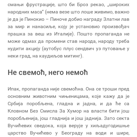
смањи фрустрације, што би Броз рекао, „широких
народних маса“ (нема везе што лоше живимо, важно
је да је Пинокио – Пиноче добио награду Златни лав
за мир и нанасиље, коју је установио произвођач
прашка за веш из Италије). Пошто пропаганда не
може одмах да промени став народа, народу треба
нудити акцију (аутобус плус сендвич уз путовање у
неки град, на каудиљов митинг).
Не свемоћ, него немоћ
Ипак, пропаганда није свемоћна. Она се троши пред
основним животним чињеницама, које кажу да је
Србија поробљена, гладна и јадна, и да ће са
Кловном Без Смисла За Хумор на власти бити још
поробљенија, још гладнија и још јаднија. Зато секта
Вучићевих сведока, која верује у хиљадугодишње
царство Вучићево у Београду на води и шире,