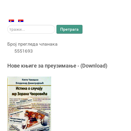
тражи...
Претрага
Број прегледа чланака
5551693
Новe књигe за преузимање - (Download)