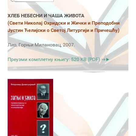
ХЛЕБ НЕБЕСНИ И ЧАША ЖИВОТА
(Свети Николај Охридски и Жички и Преподобни
Јустин Ћелијски о Светој Литургији и Причешћу)
Лио, Горњи Милановац, 2007.
Преузми комплетну књигу: 520 KB (PDF) ⇒►