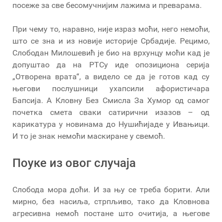
посеже за све бесомучнијим лажима и преварама.
При чему то, наравно, није израз моћи, него немоћи,
што се зна и из новије историје Србадије. Рецимо,
Слободан Милошевић је био на врхунцу моћи кад је
допуштао да на РТСу иде опозициона серија
„Отворена врата“, а видело се да је готов кад су
његови послушници ухапсили афористичара
Бапсија. А Кловну Без Смисла За Хумор од самог
почетка смета сваки сатирични изазов – од
карикатура у новинама до Нушићијаде у Ивањици.
И то је знак немоћи маскиране у свемоћ.
Поуке из овог случаја
Слобода мора доћи. И за њу се треба борити. Али
мирно, без насиља, стрпљиво, тако да Кловнова
агресивна немоћ постане што очитија, а његове