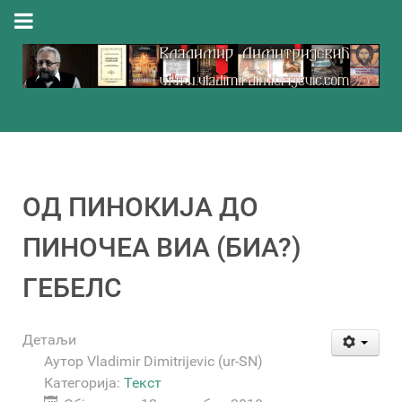
ОД ПИНОКИЈА ДО
ПИНОЧЕА ВИА (БИА?)
ГЕБЕЛС
Детаљи
Аутор
Vladimir Dimitrijevic (ur-SN)
Категорија:
Текст