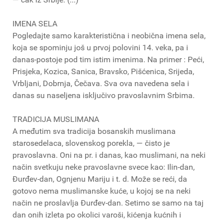
IMENA SELA
Pogledajte samo karakteristična i neobična imena sela,
koja se spominju još u prvoj polovini 14. veka, pa i
danas-postoje pod tim istim imenima. Na primer : Peći,
Prisjeka, Kozica, Sanica, Bravsko, Pišćenica, Srijeda,
Vrbljani, Dobrnja, Čečava. Sva ova navedena sela i
danas su naseljena isključivo pravoslavnim Srbima.
TRADICIJA MUSLIMANA
A međutim sva tradicija bosanskih muslimana
starosedelaca, slovenskog porekla, — čisto je
pravoslavna. Oni na pr. i danas, kao muslimani, na neki
način svetkuju neke pravoslavne svece kao: Ilin-dan,
Đurđev-dan, Ognjenu Mariju i t. d. Može se reći, da
gotovo nema muslimanske kuće, u kojoj se na neki
način ne proslavlja Đurđev-dan. Setimo se samo na taj
dan onih izleta po okolici varoši, kićenja kućnih i