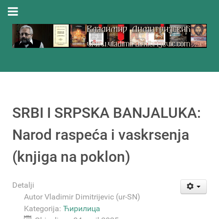
SRBI I SRPSKA BANJALUKA:
Narod raspeća i vaskrsenja
(knjiga na poklon)
Detalji
Autor
Vladimir Dimitrijevic (ur-SN)
Kategorija:
Ћирилица