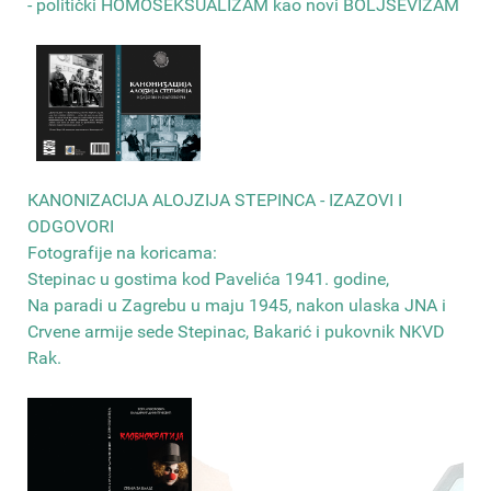
- politički HOMOSEKSUALIZAM kao novi BOLJŠEVIZAM
КANONIZACIJA ALOJZIJA STEPINCA - IZAZOVI I
ODGOVORI
Fotografije na koricama:
Stepinac u gostima kod Pavelića 1941. godine,
Na paradi u Zagrebu u maju 1945, nakon ulaska JNA i
Crvene armije sede Stepinac, Bakarić i pukovnik NKVD
Rak
.