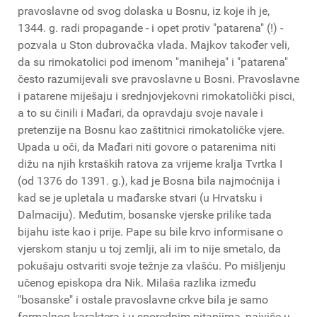
pravoslavne od svog dolaska u Bosnu, iz koje ih je,
1344. g. radi propagande - i opet protiv "patarena" (!) -
pozvala u Ston dubrovačka vlada. Majkov također veli,
da su rimokatolici pod imenom "maniheja" i "patarena"
često razumijevali sve pravoslavne u Bosni. Pravoslavne
i patarene miješaju i srednjovjekovni rimokatolički pisci,
a to su činili i Mađari, da opravdaju svoje navale i
pretenzije na Bosnu kao zaštitnici rimokatoličke vjere.
Upada u oči, da Mađari niti govore o patarenima niti
dižu na njih krstaških ratova za vrijeme kralja Tvrtka I
(od 1376 do 1391. g.), kad je Bosna bila najmoćnija i
kad se je upletala u mađarske stvari (u Hrvatsku i
Dalmaciju). Međutim, bosanske vjerske prilike tada
bijahu iste kao i prije. Pape su bile krvo informisane o
vjerskom stanju u toj zemlji, ali im to nije smetalo, da
pokušaju ostvariti svoje težnje za vlašću. Po mišljenju
učenog episkopa dra Nik. Milaša razlika između
"bosanske" i ostale pravoslavne crkve bila je samo
formalnog karaktera i u sporednim pitanjima, najviše u