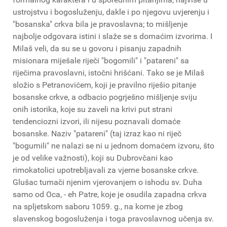
ustrojstvu i bogosluženju, dakle i po njegovu uvjerenju i
"bosanska" crkva bila je pravoslavna; to mišljenje
najbolje odgovara istini i slaže se s domaćim izvorima. I
Milaš veli, da su se u govoru i pisanju zapadnih
misionara miješale riječi "bogomili" i "patareni" sa
riječima pravoslavni, istočni hrišćani. Tako se je Milaš
složio s Petranovićem, koji je pravilno riješio pitanje
bosanske crkve, a odbacio pogrješno mišljenje sviju
onih istorika, koje su zaveli na krivi put strani
tendenciozni izvori, ili nijesu poznavali domaće
bosanske. Naziv "patareni" (taj izraz kao ni riječ
"bogumili" ne nalazi se ni u jednom domaćem izvoru, što
je od velike važnosti), koji su Dubrovčani kao
rimokatolici upotrebljavali za vjerne bosanske crkve.
Glušac tumači njenim vjerovanjem o ishodu sv. Duha
samo od Oca, - eh Patre, koje je osudila zapadna crkva
na spljetskom saboru 1059. g., na kome je zbog
slavenskog bogosluženja i toga pravoslavnog učenja sv.