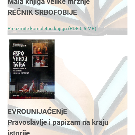
Mala knjiga velike mržnje
REČNIK SRBOFOBIJE
Preuzmite kompletnu knjigu (PDF 0,6 MB)
EVROUNIJAĆENjE
Pravoslavlje i papizam na kraju
istorije