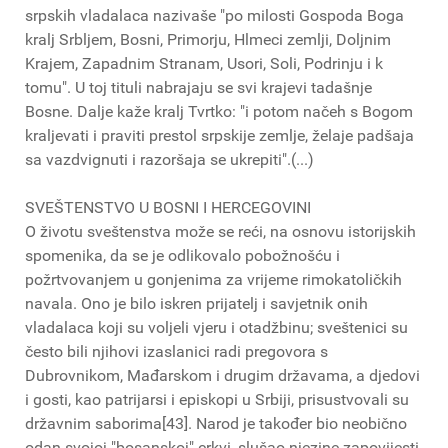
srpskih vladalaca nazivaše "po milosti Gospoda Boga
kralj Srbljem, Bosni, Primorju, Hlmeci zemlji, Doljnim
Krajem, Zapadnim Stranam, Usori, Soli, Podrinju i k
tomu". U toj tituli nabrajaju se svi krajevi tadašnje
Bosne. Dalje kaže kralj Tvrtko: "i potom načeh s Bogom
kraljevati i praviti prestol srpskije zemlje, želaje padšaja
sa vazdvignuti i razoršaja se ukrepiti".(...)
SVEŠTENSTVO U BOSNI I HERCEGOVINI
O životu sveštenstva može se reći, na osnovu istorijskih
spomenika, da se je odlikovalo pobožnošću i
požrtvovanjem u gonjenima za vrijeme rimokatoličkih
navala. Ono je bilo iskren prijatelj i savjetnik onih
vladalaca koji su voljeli vjeru i otadžbinu; sveštenici su
često bili njihovi izaslanici radi pregovora s
Dubrovnikom, Mađarskom i drugim državama, a djedovi
i gosti, kao patrijarsi i episkopi u Srbiji, prisustvovali su
državnim saborima[43]. Narod je također bio neobično
odan svojoj "bosanskoj" crkvi, slušao njezine zapovijesti