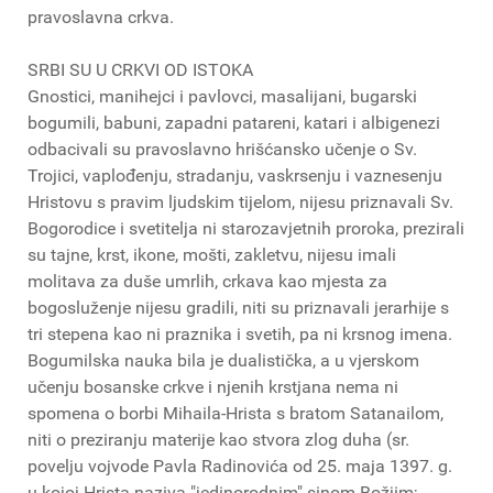
pravoslavna crkva.
SRBI SU U CRKVI OD ISTOKA
Gnostici, manihejci i pavlovci, masalijani, bugarski
bogumili, babuni, zapadni patareni, katari i albigenezi
odbacivali su pravoslavno hrišćansko učenje o Sv.
Trojici, vaplođenju, stradanju, vaskrsenju i vaznesenju
Hristovu s pravim ljudskim tijelom, nijesu priznavali Sv.
Bogorodice i svetitelja ni starozavjetnih proroka, prezirali
su tajne, krst, ikone, mošti, zakletvu, nijesu imali
molitava za duše umrlih, crkava kao mjesta za
bogosluženje nijesu gradili, niti su priznavali jerarhije s
tri stepena kao ni praznika i svetih, pa ni krsnog imena.
Bogumilska nauka bila je dualistička, a u vjerskom
učenju bosanske crkve i njenih krstjana nema ni
spomena o borbi Mihaila-Hrista s bratom Satanailom,
niti o preziranju materije kao stvora zlog duha (sr.
povelju vojvode Pavla Radinovića od 25. maja 1397. g.
u kojoj Hrista naziva "jedinorodnim" sinom Božjim;