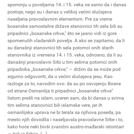
spominju u poveljama 14. i 15. veka ne samo da i danas
postoje, nego su i danas u velikoj većini slučajeva
naseljena pravoslavnim elementom. Pre za vreme
bosanske samostalne države stanovnici tih sela bili su
pripadnici „bosanske crkve," što se jasno vidi iz gore
spomenutih vladarskih povelja. A ako se zapitamo, da li
su današnji stanovnici tih sela potomci onih starih
stanovnika iz vremena 14. i 15. veka, odnosno, da li su
današnji pravoslavni Srbi u tim selima potomci onih
pripadnika „bosanske crkve," — držim da se može pod
sigurno odgovoriti, da u većini slučajeva jesu. Kao
razloge za to, navodim ovo: da su po osvojenju Bosne
od strane Osmanlija ti pripadnici „bosanske crkve"
listom prešli na islam, uveren sam, da bi danas u svima
tim selima stanovnici bili islamske vere, jer ih
osmanlijska uprava ne bi terala sa njihova poseda, pa
mesto njih dovodila i naseljavala pravoslavne Srbe i to,
kako hoće neki bivši zvanični austro-mađarski istoričari
— čak iz Srbije. (...)