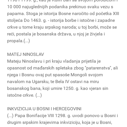
10 000 najuglednijih podanika prekinuo svaku vezu s
papama. Stoga je istorija Bosne naročito od početka XIII
stoljeća Do 1463. g. - istorija borbe i istočne i zapadne
crkve u tome kraju srpskog naroda; u toj borbi, može se
reći, postala je bosanska država, u njoj je živjela i
propala.(...)
MATEJ NINOSLAV
Mateju Ninoslavu i pri kraju vladanja prijetila je
opasnost od mađarskih spletaka zbog "patarenstva", ali
njega i Bosnu ovaj put spasoše Mongoli svojom
navalom na Ugarsku, te Bela IV ostavi na miru
bosanskog bana, koji umire 1250. g. kao vjeran sin
istočne crkve. (...)
INKVIZICIJA U BOSNI I HERCEGOVINI
(...) Papa Bonifacije VIII 1298. g. uvodi ponovo u Bosni i
drugim srpskim krajevima inkviziciju, koja je u Bosni,