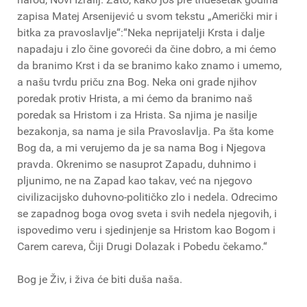
zapisa Matej Arsenijević u svom tekstu „Američki mir i
bitka za pravoslavlje“:“Neka neprijatelji Krsta i dalje
napadaju i zlo čine govoreći da čine dobro, a mi ćemo
da branimo Krst i da se branimo kako znamo i umemo,
a našu tvrdu priču zna Bog. Neka oni grade njihov
poredak protiv Hrista, a mi ćemo da branimo naš
poredak sa Hristom i za Hrista. Sa njima je nasilje
bezakonja, sa nama je sila Pravoslavlja. Pa šta kome
Bog da, a mi verujemo da je sa nama Bog i Njegova
pravda. Okrenimo se nasuprot Zapadu, duhnimo i
pljunimo, ne na Zapad kao takav, već na njegovo
civilizacijsko duhovno-političko zlo i nedela. Odrecimo
se zapadnog boga ovog sveta i svih nedela njegovih, i
ispovedimo veru i sjedinjenje sa Hristom kao Bogom i
Carem careva, Čiji Drugi Dolazak i Pobedu čekamo.“
Bog je Živ, i živa će biti duša naša.