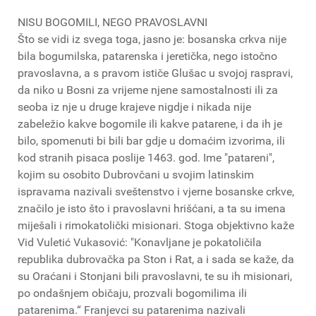
NISU BOGOMILI, NEGO PRAVOSLAVNI
Što se vidi iz svega toga, jasno je: bosanska crkva nije
bila bogumilska, patarenska i jeretička, nego istočno
pravoslavna, a s pravom ističe Glušac u svojoj raspravi,
da niko u Bosni za vrijeme njene samostalnosti ili za
seoba iz nje u druge krajeve nigdje i nikada nije
zabeležio kakve bogomile ili kakve patarene, i da ih je
bilo, spomenuti bi bili bar gdje u domaćim izvorima, ili
kod stranih pisaca poslije 1463. god. Ime "patareni",
kojim su osobito Dubrovčani u svojim latinskim
ispravama nazivali sveštenstvo i vjerne bosanske crkve,
značilo je isto što i pravoslavni hrišćani, a ta su imena
miješali i rimokatolički misionari. Stoga objektivno kaže
Vid Vuletić Vukasović: "Konavljane je pokatoličila
republika dubrovačka pa Ston i Rat, a i sada se kaže, da
su Oraćani i Stonjani bili pravoslavni, te su ih misionari,
po ondašnjem običaju, prozvali bogomilima ili
patarenima.“ Franjevci su patarenima nazivali