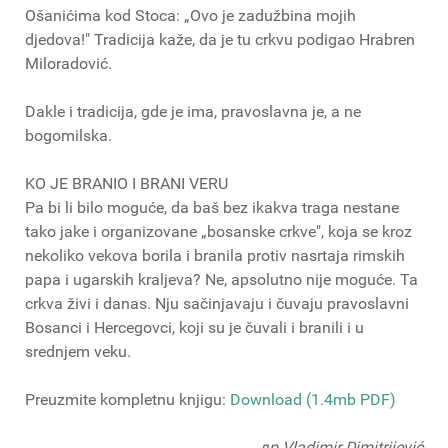
Ošanićima kod Stoca: „Ovo je zadužbina mojih
djedova!" Tradicija kaže, da je tu crkvu podigao Hrabren
Miloradović.
Dakle i tradicija, gde je ima, pravoslavna je, a ne
bogomilska.
KO JE BRANIO I BRANI VERU
Pa bi li bilo moguće, da baš bez ikakva traga nestane
tako jake i organizovane „bosanske crkve", koja se kroz
nekoliko vekova borila i branila protiv nasrtaja rimskih
papa i ugarskih kraljeva? Ne, apsolutno nije moguće. Ta
crkva živi i danas. Nju sačinjavaju i čuvaju pravoslavni
Bosanci i Hercegovci, koji su je čuvali i branili i u
srednjem veku.
Preuzmite kompletnu knjigu:
Download (1.4mb PDF)
др Vladimir Dimitrijević