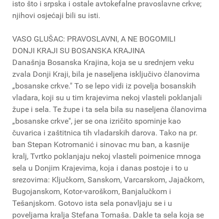
isto što i srpska i ostale avtokefalne pravoslavne crkve;
njihovi osjećaji bili su isti.
VASO GLUŠAC: PRAVOSLAVNI, A NE BOGOMILI
DONJI KRAJI SU BOSANSKA KRAJINA
Današnja Bosanska Krajina, koja se u srednjem veku
zvala Donji Kraji, bila je naseljena isključivo članovima
„bosanske crkve." To se lepo vidi iz povelja bosanskih
vladara, koji su u tim krajevima nekoj vlasteli poklanjali
župe i sela. Te župe i ta sela bila su naseljena članovima
„bosanske crkve", jer se ona izričito spominje kao
čuvarica i zaštitnica tih vladarskih darova. Tako na pr.
ban Stepan Kotromanić i sinovac mu ban, a kasnije
kralj, Tvrtko poklanjaju nekoj vlasteli poimenice mnoga
sela u Donjim Krajevima, koja i danas postoje i to u
srezovima: Ključkom, Sanskom, Varcarskom, Jajačkom,
Bugojanskom, Kotor-varoškom, Banjalučkom i
Tešanjskom. Gotovo ista sela ponavljaju se i u
poveljama kralja Stefana Tomaša. Dakle ta sela koja se