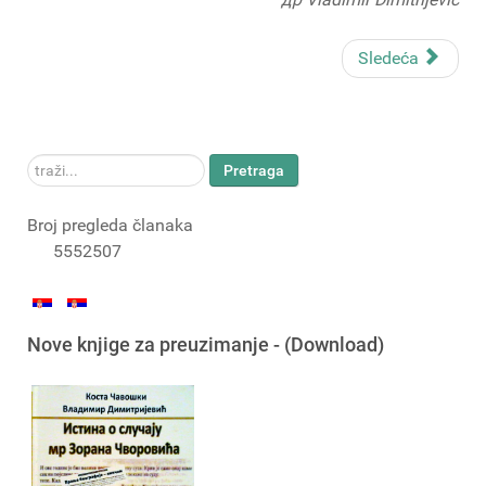
Sledeća
traži...
Pretraga
Broj pregleda članaka
5552507
Nove knjige za preuzimanje - (Download)