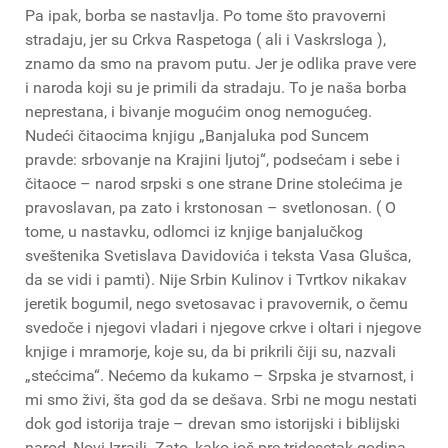
Pa ipak, borba se nastavlja. Po tome što pravoverni
stradaju, jer su Crkva Raspetoga ( ali i Vaskrsloga ),
znamo da smo na pravom putu. Jer je odlika prave vere
i naroda koji su je primili da stradaju. To je naša borba
neprestana, i bivanje mogućim onog nemogućeg.
Nudeći čitaocima knjigu „Banjaluka pod Suncem
pravde: srbovanje na Krajini ljutoj“, podsećam i sebe i
čitaoce – narod srpski s one strane Drine stolećima je
pravoslavan, pa zato i krstonosan – svetlonosan. ( O
tome, u nastavku, odlomci iz knjige banjalučkog
sveštenika Svetislava Davidovića i teksta Vasa Glušca,
da se vidi i pamti). Nije Srbin Kulinov i Tvrtkov nikakav
jeretik bogumil, nego svetosavac i pravovernik, o čemu
svedoče i njegovi vladari i njegove crkve i oltari i njegove
knjige i mramorje, koje su, da bi prikrili čiji su, nazvali
„stećcima“. Nećemo da kukamo – Srpska je stvarnost, i
mi smo živi, šta god da se dešava. Srbi ne mogu nestati
dok god istorija traje – drevan smo istorijski i biblijski
narod, Novi Izrailj. Zato, kako još pre tridesetak godina