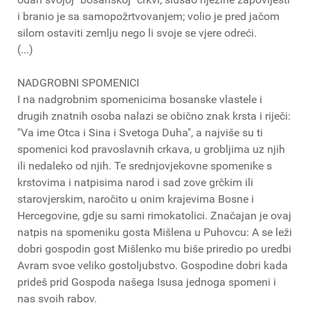
i branio je sa samopožrtvovanjem; volio je pred jačom
silom ostaviti zemlju nego li svoje se vjere odreći.
(...)
NADGROBNI SPOMENICI
I na nadgrobnim spomenicima bosanske vlastele i
drugih znatnih osoba nalazi se obično znak krsta i riječi:
"Va ime Otca i Sina i Svetoga Duha", a najviše su ti
spomenici kod pravoslavnih crkava, u grobljima uz njih
ili nedaleko od njih. Te srednjovjekovne spomenike s
krstovima i natpisima narod i sad zove grčkim ili
starovjerskim, naročito u onim krajevima Bosne i
Hercegovine, gdje su sami rimokatolici. Značajan je ovaj
natpis na spomeniku gosta Mišlena u Puhovcu: A se leži
dobri gospodin gost Mišlenko mu biše priredio po uredbi
Avram svoe veliko gostoljubstvo. Gospodine dobri kada
prideš prid Gospoda našega Isusa jednoga spomeni i
nas svoih rabov.