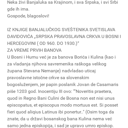
Neka živi Banjaluka sa Krajinom, i sva Srpska, i svi Srbi
gde ih ima.
Gospode, blagoslovi!
IZ KNJIGE BANJALUČKOG SVEŠTENIKA SVETISLAVA
DAVIDOVIĆA „SRPSKA PRAVOSLAVNA CRKVA U BOSNI I
HERCEGOVINI ( OD 960. DO 1930.)“
ZA VREME PRVIH BANOVA
U Bosni i Humu već je za banova Borića i Kulina (kao i
za vladanja njihova savremenika raškoga velikog
župana Stevana Nemanje) nadvladao uticaj
pravoslavne istočne crkve sa slovenskim
bogosluženjem, jer papin poslanik Jovan de Casamaris
piše 1203 god. Inocentiju III ovo: ""Noveritis praetera,
quod in Regno Bani Culini de Bosna non est nisi unus
episcopatus, et episcopus modo mortuus est. Si posset
fieri quod aliqius Latinus ibi ponertur.." (Osim toga da
znate, da u državi bosanskog bana Kulina nema već
samo jedna episkopija, i sad je upravo umro episkop.