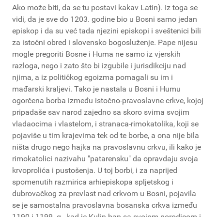
Ako može biti, da se tu postavi kakav Latin). Iz toga se
vidi, da je sve do 1203. godine bio u Bosni samo jedan
episkop i da su već tada njezini episkopi i sveštenici bili
za istočni obred i slovensko bogosluženje. Pape nijesu
mogle pregoriti Bosne i Huma ne samo iz vjerskih
razloga, nego i zato što bi izgubile i jurisdikciju nad
njima, a iz političkog egoizma pomagali su im i
mađarski kraljevi. Tako je nastala u Bosni i Humu
ogorčena borba između istočno-pravoslavne crkve, kojoj
pripadaše sav narod zajedno sa skoro svima svojim
vladaocima i vlastelom, i stranaca-rimokatolika, koji se
pojaviše u tim krajevima tek od te borbe, a ona nije bila
ništa drugo nego hajka na pravoslavnu crkvu, ili kako je
rimokatolici nazivahu "patarensku" da opravdaju svoja
krvoprolića i pustošenja. U toj borbi, i za naprijed
spomenutih razmirica arhiepiskopa spljetskog i
dubrovačkog za prevlast nad crkvom u Bosni, pojavila
se je samostalna pravoslavna bosanska crkva između
1190 i 1199. g., kad je Kulin ban sa svojom porodicom i