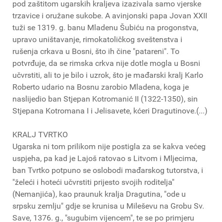
pod zaštitom ugarskih kraljeva izazivala samo vjerske
trzavice i oružane sukobe. A avinjonski papa Jovan XXII
tuži se 1319. g. banu Mladenu Šubiću na progonstva,
upravo uništavanje, rimokatoličkog sveštenstva i
rušenja crkava u Bosni, što ih čine "patareni". To
potvrđuje, da se rimska crkva nije dotle mogla u Bosni
učvrstiti, ali to je bilo i uzrok, što je mađarski kralj Karlo
Roberto udario na Bosnu zarobio Mladena, koga je
naslijedio ban Stjepan Kotromanić II (1322-1350), sin
Stjepana Kotromana I i Jelisavete, kćeri Dragutinove.(...)
KRALJ TVRTKO
Ugarska ni tom prilikom nije postigla za se kakva većeg
uspjeha, pa kad je Lajoš ratovao s Litvom i Mljecima,
ban Tvrtko potpuno se oslobodi mađarskog tutorstva, i
"želeći i hoteći učvrstiti prijesto svojih roditelja"
(Nemanjića), kao praunuk kralja Dragutina, "ode u
srpsku zemlju" gdje se krunisa u Mileševu na Grobu Sv.
Save, 1376. g., "sugubim vijencem", te se po primjeru