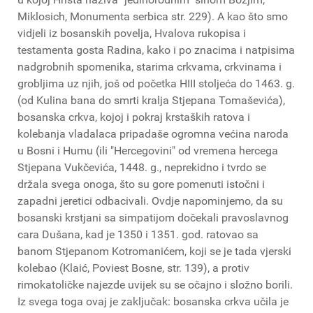
Miklosich, Monumenta serbica str. 229). A kao što smo
vidjeli iz bosanskih povelja, Hvalova rukopisa i
testamenta gosta Radina, kako i po znacima i natpisima
nadgrobnih spomenika, starima crkvama, crkvinama i
grobljima uz njih, još od početka HIII stoljeća do 1463. g.
(od Kulina bana do smrti kralja Stjepana Tomaševića),
bosanska crkva, kojoj i pokraj krstaških ratova i
kolebanja vladalaca pripadaše ogromna većina naroda
u Bosni i Humu (ili "Hercegovini" od vremena hercega
Stjepana Vukčevića, 1448. g., neprekidno i tvrdo se
držala svega onoga, što su gore pomenuti istočni i
zapadni jeretici odbacivali. Ovdje napominjemo, da su
bosanski krstjani sa simpatijom dočekali pravoslavnog
cara Dušana, kad je 1350 i 1351. god. ratovao sa
banom Stjepanom Kotromanićem, koji se je tada vjerski
kolebao (Klaić, Poviest Bosne, str. 139), a protiv
rimokatoličke najezde uvijek su se očajno i složno borili.
Iz svega toga ovaj je zaključak: bosanska crkva učila je