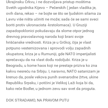
Ukrajinsku Crkvu, i ne dozvoljava pristup moštima
Svetih ugodnika Kijevo – Pečerskih ( jedan vladika je,
ovih dana, rekao – ne bojte se što se ljudskim silama za
Lavru više ništa učiniti ne može; sada će se sami sveci
boriti protiv ukronacista -krstolomaca). U Gruziji
zapadopoklonici pokušavaju da slome otpor jednog
drevnog pravoslavnog naroda koji brani svoje
hrišćanske vrednosti. Kriza je u Grčkoj, čija je vlast
potpuno vesternizovana i sprovodi volju zapadnih
okupatora; kriza je u Rumuniji, gde NATO imperijalisti
sprečavaju da na vlast dođu rodoljubi. Kriza je u
Beogradu, u kome haos koji ne prestaje priziva ko zna
kakvu nesreću na Srbiju. I, naravno, NATO satanizam je
krenuo da, posle vekova punih svenarodne žrtve, ukine
Republiku Srpsku, i potčini je Velikoj Laži koja bi da,
kako reče Bodler, u jednom zevu sav svet da proguta.
DOK STRADAMO, NA PRAVOM PUTU