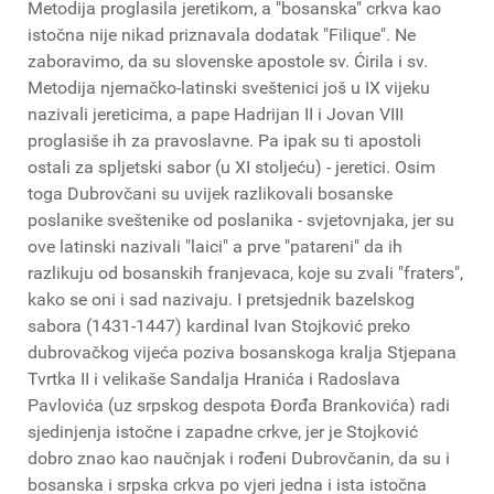
Metodija proglasila jeretikom, a "bosanska" crkva kao
istočna nije nikad priznavala dodatak "Filique". Ne
zaboravimo, da su slovenske apostole sv. Ćirila i sv.
Metodija njemačko-latinski sveštenici još u IX vijeku
nazivali jereticima, a pape Hadrijan II i Jovan VIII
proglasiše ih za pravoslavne. Pa ipak su ti apostoli
ostali za spljetski sabor (u XI stoljeću) - jeretici. Osim
toga Dubrovčani su uvijek razlikovali bosanske
poslanike sveštenike od poslanika - svjetovnjaka, jer su
ove latinski nazivali "laici" a prve "patareni" da ih
razlikuju od bosanskih franjevaca, koje su zvali "fraters",
kako se oni i sad nazivaju. I pretsjednik bazelskog
sabora (1431-1447) kardinal Ivan Stojković preko
dubrovačkog vijeća poziva bosanskoga kralja Stjepana
Tvrtka II i velikaše Sandalja Hranića i Radoslava
Pavlovića (uz srpskog despota Đorđa Brankovića) radi
sjedinjenja istočne i zapadne crkve, jer je Stojković
dobro znao kao naučnjak i rođeni Dubrovčanin, da su i
bosanska i srpska crkva po vjeri jedna i ista istočna