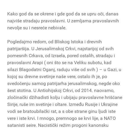
Kako god da se okrene i gde god da se upru oči, danas
najviše stradaju pravoslavni. U zemljama pravoslavnih
nevolje su i nesreće nebivale.
Pogledajmo redom, od Bliskog Istoka i drevnih
patrijaršija. U Jerusalimskoj Crkvi, najstarijoj od svih
pomesnih Crkava, od Izraela, pored ostalih, stradaju i
pravoslavni Arapi ( oni što se na Veliku subotu, kad
silazi Blagodatni Oganj, raduju više od svih ) – u Gazi, u
kojoj su drevne svetinje naše vere, ostalo ih je, po
svedočenju samog patrijarha jerusalimskog, negde oko
šest stotina. U Antiohijskoj Crkvi, od 2014. naovamo,
zločinački džihadisti kolju i ubijaju pravoslavne hrišćane
Sirije, ruše im svetinje i oltare. Između Rusije i Ukrajine
vodi se bratoubilački rat, a s obe strane ginu ljudi iste
vere i iste krvi. I mnogo, premnogo se krvi lije, a NATO
satanisti seire. Nacistički režim progoni kanonsku