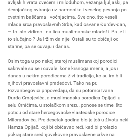
avlijskih vrata cvećem i miloduhom, vezanja ljuljaški, pa
devojačkog sviranja uz harmonike i veselog pevanja po
cvetnim baščama i voćnjacima. Sve ono, što veseli
mlada srca pravoslavnih Srba, kad osvane Đurđev-dan,
— to isto vidimo i na licu muslimanske mladeži. Pa je li
to slučajno ? Ja lržim da nije. Ostali su to običaji od
starine, pa se čuvaju i danas.
Osim toga u po nekoj staroj muslimanskoj porodici
sakrivale su se i čuvale ikone krsnoga imena, a još i
danas u nekim porodicama živi tradicija, ko su im bili
njihovi pravoslavni pradedovi. Tako na pr.
Rizvanbegovići pripovedaju, da su potomci Ivana i
Đurđa Crnojevića, a muslimanska porodica Opijači u
selu Crnićima, u stolačkom srezu, ponose se time, što
potiču od stare hercegovačke vlasteoske porodice
Miloradovića. Pre desetak godina bio je još u životu neki
Hamza Opijač, koji bi običavao reći, kad bi prolazio
pokraj stare srednjovekovne pravoslavne crkve na