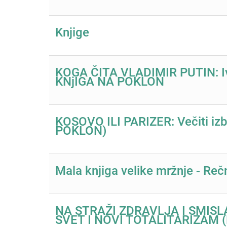
Knjige
KOGA ČITA VLADIMIR PUTIN: Ivan
KNjIGA NA POKLON
KOSOVO ILI PARIZER: Večiti iz
POKLON)
Mala knjiga velike mržnje - Reč
NA STRAŽI ZDRAVLJA I SMISL
SVET I NOVI TOTALITARIZAM 