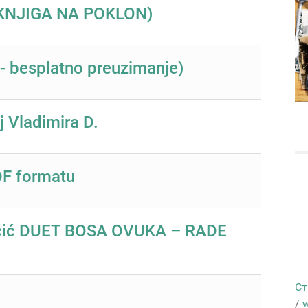
 (KNJIGA NA POKLON)
 - besplatno preuzimanje)
Vladimira D.
DF formatu
určić DUET BOSA OVUKA – RADE
Ст
/
w