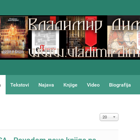
a
Tekstovi
Najava
Knjige
Video
Biografija
Prikaz #
20