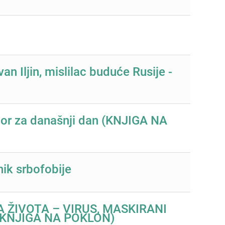
 Iljin, mislilac buduće Rusije -
bor za današnji dan (KNJIGA NA
nik srbofobije
A ŽIVOTA – VIRUS, MASKIRANI
(KNJIGA NA POKLON)