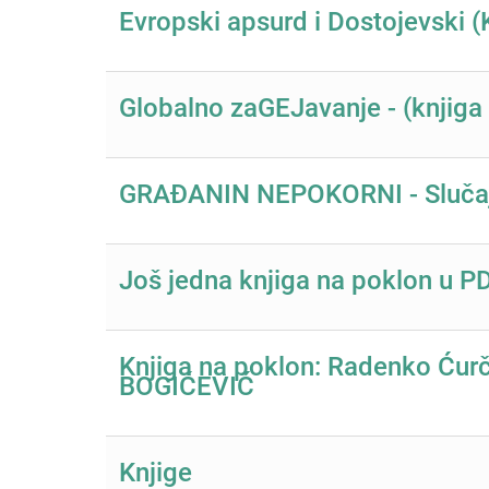
Evropski apsurd i Dostojevski
Globalno zaGEJavanje - (knjiga
GRAĐANIN NEPOKORNI - Slučaj 
Još jedna knjiga na poklon u P
Knjiga na poklon: Radenko Ć
BOGIĆEVIĆ
Knjige