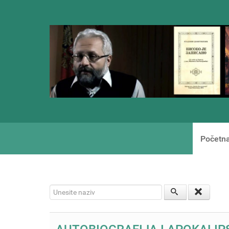
Početn
Unesite naziv