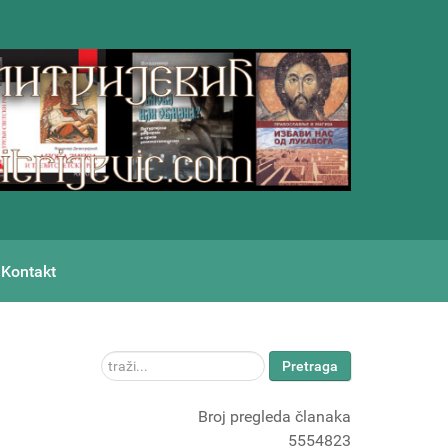
Kontakt
traži...
Pretraga
Broj pregleda članaka
5554823