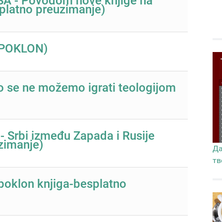
 - Povodom nove knjige na
splatno preuzimanje)
 POKLON)
što se ne možemo igrati teologijom
 - Srbi između Zapada i Rusije
zimanje)
Да
тв
poklon knjiga-besplatno