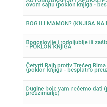
AUTOBIOGRAFIJA I APOKALIPSA
ovom sajtu (poklon knjiga - be
BOG ILI MAMON? (KNJIGA NA
Bogoslovlje i rodoljublje ili za
- POKLON KNjIGA
Četvrti Rajh protiv Trećeg Rima
(poklon knjiga - besplatno preu
Dugine boje vam nećemo dati (
preuzimanje)