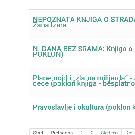
NEPOZNATA KNJIGA O STRADA
Žana Izara
NI DANA BEZ SRAMA: Knjiga o kl
POKLON)
Planetocid i „zlatna milijarda“ -
dece (poklon knjiga - besplatn
Pravoslavlje i okultura (poklon
Start
Prethodna
1
2
Sledeća
Kraj