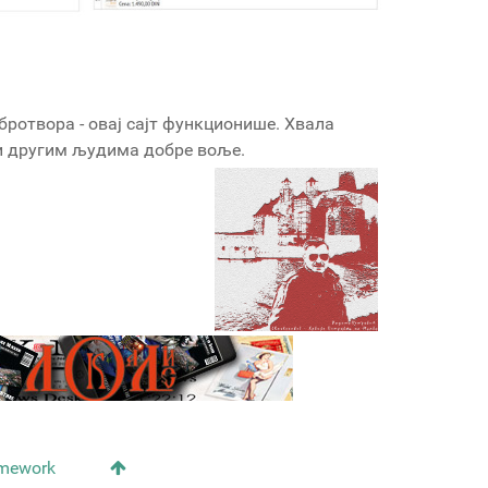
бротвора - овај сајт функционише. Хвала
 и другим људима добре воље.
amework