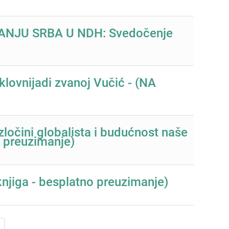
NJU SRBA U NDH: Svedočenje
ovnijadi zvanoj Vučić - (NA
 zločini globalista i budućnost naše
o preuzimanje)
 knjiga - besplatno preuzimanje)