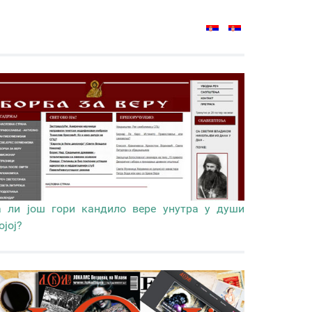
 ли још гори кандило вере унутра у души
ојој?