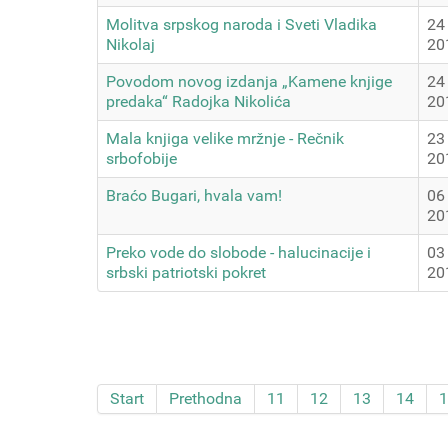
Molitva srpskog naroda i Sveti Vladika
24
Nikolaj
20
Povodom novog izdanja „Kamene knjige
24
predaka“ Radojka Nikolića
20
Mala knjiga velike mržnje - Rečnik
23
srbofobije
20
Braćo Bugari, hvala vam!
06
20
Preko vode do slobode - halucinacije i
03
srbski patriotski pokret
20
Start
Prethodna
11
12
13
14
1