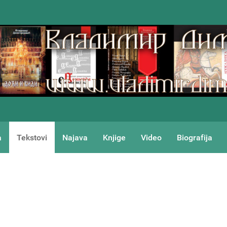
a
Tekstovi
Najava
Knjige
Video
Biografija