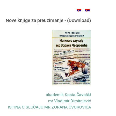
Nove knjige za preuzimanje - (Download)
akademik Kosta Čavoški
mr Vladimir Dimitrijević
ISTINA O SLUČAJU MR ZORANA ČVOROVIĆA