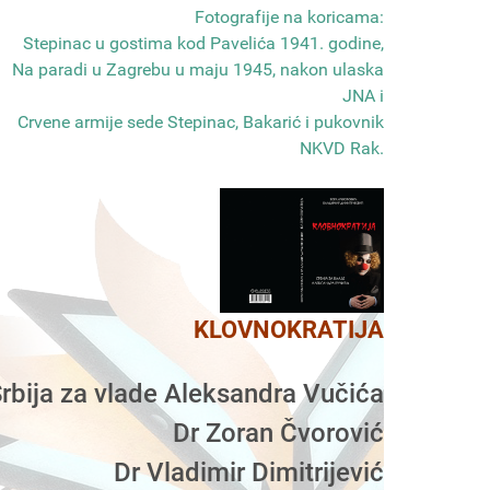
Fotografije na koricama:
Stepinac u gostima kod Pavelića 1941. godine,
Na paradi u Zagrebu u maju 1945, nakon ulaska
JNA i
Crvene armije sede Stepinac, Bakarić i pukovnik
NKVD Rak
.
KLOVNOKRATIJA
rbija za vlade Aleksandra Vučića
Dr Zoran Čvorović
Dr Vladimir Dimitrijević