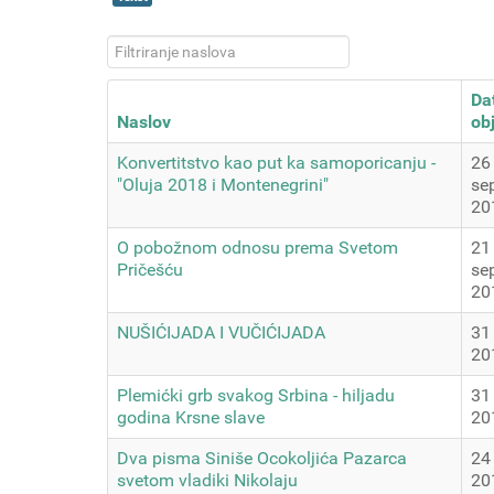
Filtriranje naslova
Da
Naslov
obj
Konvertitstvo kao put ka samoporicanju -
26
"Oluja 2018 i Montenegrini"
se
20
O pobožnom odnosu prema Svetom
21
Pričešću
se
20
NUŠIĆIJADA I VUČIĆIJADA
31
20
Plemićki grb svakog Srbina - hiljadu
31
godina Krsne slave
20
Dva pisma Siniše Ocokoljića Pazarca
24
svetom vladiki Nikolaju
20