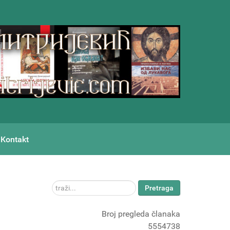
Kontakt
traži...
Pretraga
Broj pregleda članaka
5554738