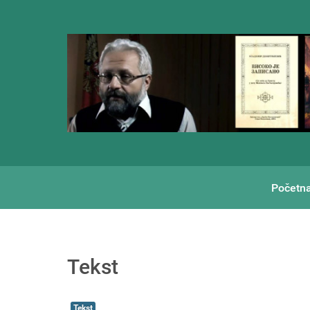
Početn
Tekst
Tekst