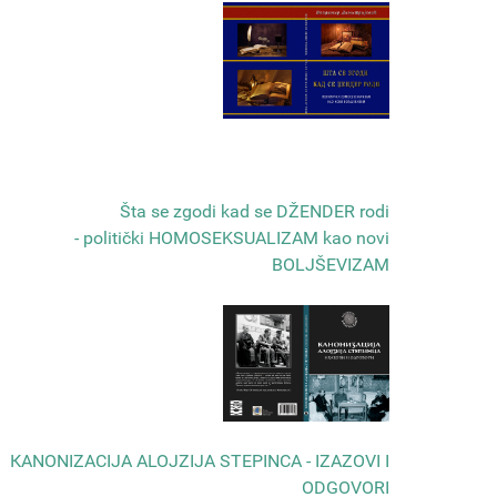
Šta se zgodi kad se DŽENDER rodi
- politički HOMOSEKSUALIZAM kao novi
BOLJŠEVIZAM
КANONIZACIJA ALOJZIJA STEPINCA - IZAZOVI I
ODGOVORI