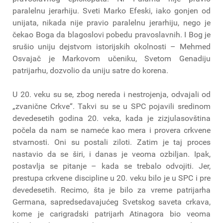
paralelnu jerarhiju. Sveti Marko Efeski, iako gonjen od
unijata, nikada nije pravio paralelnu jerarhiju, nego je
čekao Boga da blagoslovi pobedu pravoslavnih. I Bog je
srušio uniju dejstvom istorijskih okolnosti – Mehmed
Osvajač je Markovom učeniku, Svetom Genadiju
patrijarhu, dozvolio da uniju satre do korena.
U 20. veku su se, zbog nereda i nestrojenja, odvajali od
„zvanične Crkve“. Takvi su se u SPC pojavili sredinom
devedesetih godina 20. veka, kada je zizjulasovština
počela da nam se nameće kao mera i provera crkvene
stvarnosti. Oni su postali ziloti. Zatim je taj proces
nastavio da se širi, i danas je veoma ozbiljan. Ipak,
postavlja se pitanje – kada se trebalo odvojiti. Jer,
prestupa crkvene discipline u 20. veku bilo je u SPC i pre
devedesetih. Recimo, šta je bilo za vreme patrijarha
Germana, sapredsedavajućeg Svetskog saveta crkava,
kome je carigradski patrijarh Atinagora bio veoma