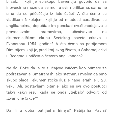
blizak, i koji je episkopu Lavrentiju govorio da sa
inovercima može da se moli u svim prilikama, samo ne
sme da se pričešćuje iz iste čaše? A šta ćemo sa
vladikom Nikolajem, koji je od mladosti sarađivao sa
anglikancima, dopuštao im ponekad sveštenodejstva u
pravoslavnim hramovima, učestvovao na
ekumenističkom skupu Svetskog saveta crkava u
Evanstonu 1954. godine? A šta ćemo sa patrijarhom
Dimitrijem, koji je, pred kraj svog života, u Sabornoj crkvi
u Beogradu, pričestio četvoro anglikanaca?
Ne daj Bože da ja te slučajeve ističem kao primere za
podražavanje. Smatram ih jako štetnim, i mislim da smo
skupo plaćali ekumenističke iluzije naše jerarhije u 20.
veku. Ali, postavljam pitanje: ako su svi ovo postupci
takvi kakvi jesu, kada se onda „trebalo“ odvojiti od
„zvanične Crkve“?
Da li u doba patrijarha Irineja? Patrijarha Pavla?