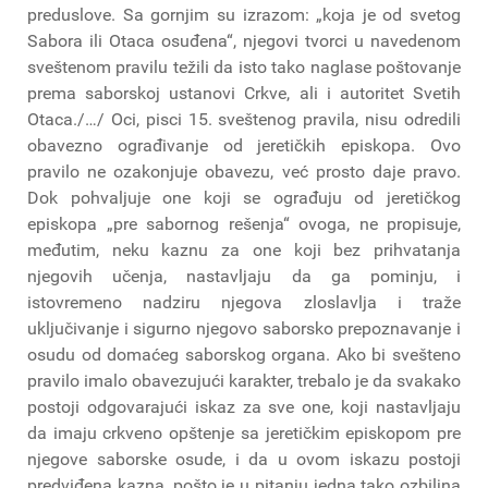
preduslove. Sa gornjim su izrazom: „koja je od svetog
Sabora ili Otaca osuđena“, njegovi tvorci u navedenom
sveštenom pravilu težili da isto tako naglase poštovanje
prema saborskoj ustanovi Crkve, ali i autoritet Svetih
Otaca./…/ Oci, pisci 15. sveštenog pravila, nisu odredili
obavezno ograđivanje od jeretičkih episkopa. Ovo
pravilo ne ozakonjuje obavezu, već prosto daje pravo.
Dok pohvaljuje one koji se ograđuju od jeretičkog
episkopa „pre sabornog rešenja“ ovoga, ne propisuje,
međutim, neku kaznu za one koji bez prihvatanja
njegovih učenja, nastavljaju da ga pominju, i
istovremeno nadziru njegova zloslavlja i traže
uključivanje i sigurno njegovo saborsko prepoznavanje i
osudu od domaćeg saborskog organa. Ako bi svešteno
pravilo imalo obavezujući karakter, trebalo je da svakako
postoji odgovarajući iskaz za sve one, koji nastavljaju
da imaju crkveno opštenje sa jeretičkim episkopom pre
njegove saborske osude, i da u ovom iskazu postoji
predviđena kazna, pošto je u pitanju jedna tako ozbiljna