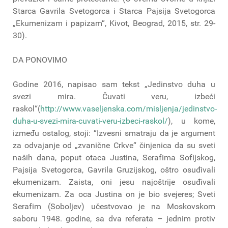
Starca Gavrila Svetogorca i Starca Pajsija Svetogorca
„Ekumenizam i papizam“, Kivot, Beograd, 2015, str. 29-
30).
DA PONOVIMO
Godine 2016, napisao sam tekst „Jedinstvo duha u
svezi mira. Čuvati veru, izbeći
raskol“(
http://www.vaseljenska.com/misljenja/jedinstvo-
duha-u-svezi-mira-cuvati-veru-izbeci-raskol/
), u kome,
između ostalog, stoji: “Izvesni smatraju da je argument
za odvajanje od „zvanične Crkve“ činjenica da su sveti
naših dana, poput otaca Justina, Serafima Sofijskog,
Pajsija Svetogorca, Gavrila Gruzijskog, oštro osuđivali
ekumenizam. Zaista, oni jesu najoštrije osuđivali
ekumenizam. Za oca Justina on je bio svejeres; Sveti
Serafim (Soboljev) učestvovao je na Moskovskom
saboru 1948. godine, sa dva referata – jednim protiv