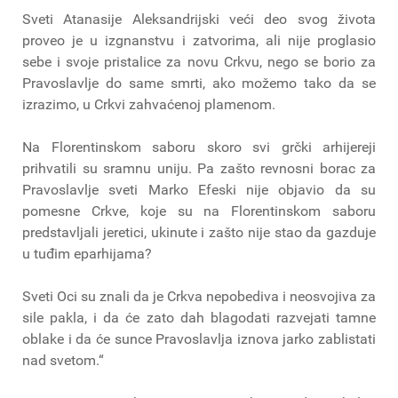
Sveti Atanasije Aleksandrijski veći deo svog života
proveo je u izgnanstvu i zatvorima, ali nije proglasio
sebe i svoje pristalice za novu Crkvu, nego se borio za
Pravoslavlje do same smrti, ako možemo tako da se
izrazimo, u Crkvi zahvaćenoj plamenom.
Na Florentinskom saboru skoro svi grčki arhijereji
prihvatili su sramnu uniju. Pa zašto revnosni borac za
Pravoslavlje sveti Marko Efeski nije objavio da su
pomesne Crkve, koje su na Florentinskom saboru
predstavljali jeretici, ukinute i zašto nije stao da gazduje
u tuđim eparhijama?
Sveti Oci su znali da je Crkva nepobediva i neosvojiva za
sile pakla, i da će zato dah blagodati razvejati tamne
oblake i da će sunce Pravoslavlja iznova jarko zablistati
nad svetom.“