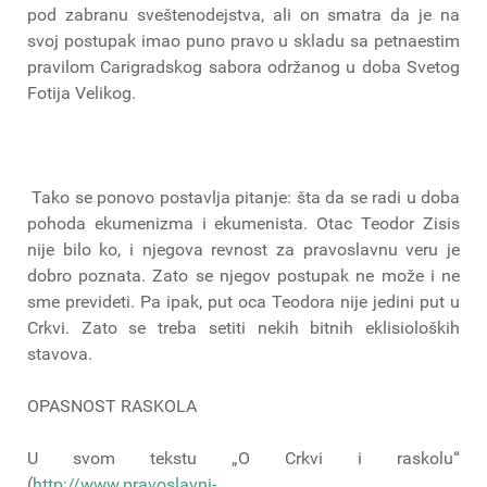
pod zabranu sveštenodejstva, ali on smatra da je na
svoj postupak imao puno pravo u skladu sa petnaestim
pravilom Carigradskog sabora održanog u doba Svetog
Fotija Velikog.
Tako se ponovo postavlja pitanje: šta da se radi u doba
pohoda ekumenizma i ekumenista. Otac Teodor Zisis
nije bilo ko, i njegova revnost za pravoslavnu veru je
dobro poznata. Zato se njegov postupak ne može i ne
sme prevideti. Pa ipak, put oca Teodora nije jedini put u
Crkvi. Zato se treba setiti nekih bitnih eklisioloških
stavova.
OPASNOST RASKOLA
U svom tekstu „O Crkvi i raskolu“
(
http://www.pravoslavni-