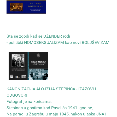
Šta se zgodi kad se DŽENDER rodi
- politički HOMOSEKSUALIZAM kao novi BOLJŠEVIZAM
КANONIZACIJA ALOJZIJA STEPINCA - IZAZOVI I
ODGOVORI
Fotografije na koricama:
Stepinac u gostima kod Pavelića 1941. godine,
Na paradi u Zagrebu u maju 1945, nakon ulaska JNA i