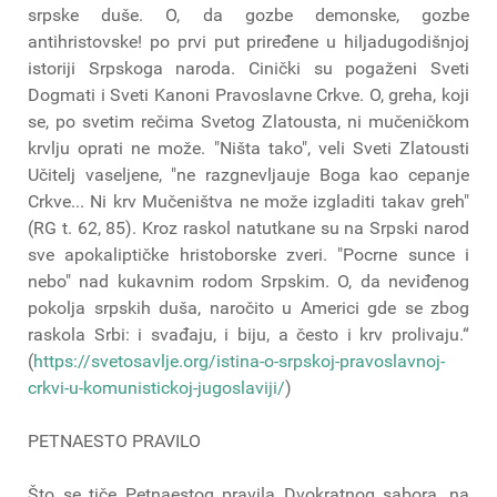
srpske duše. O, da gozbe demonske, gozbe
antihristovske! po prvi put priređene u hiljadugodišnjoj
istoriji Srpskoga naroda. Cinički su pogaženi Sveti
Dogmati i Sveti Kanoni Pravoslavne Crkve. O, greha, koji
se, po svetim rečima Svetog Zlatousta, ni mučeničkom
krvlju oprati ne može. "Ništa tako", veli Sveti Zlatousti
Učitelj vaseljene, "ne razgnevljauje Boga kao cepanje
Crkve... Ni krv Mučeništva ne može izgladiti takav greh"
(RG t. 62, 85). Kroz raskol natutkane su na Srpski narod
sve apokaliptičke hristoborske zveri. "Pocrne sunce i
nebo" nad kukavnim rodom Srpskim. O, da neviđenog
pokolja srpskih duša, naročito u Americi gde se zbog
raskola Srbi: i svađaju, i biju, a često i krv prolivaju.“
(
https://svetosavlje.org/istina-o-srpskoj-pravoslavnoj-
crkvi-u-komunistickoj-jugoslaviji/
)
PETNAESTO PRAVILO
Što se tiče Petnaestog pravila Dvokratnog sabora, na