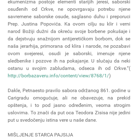
ekumenizma postoje elementi starijih jeresi, saborski
osuđenih od Crkve, ne opovrgavaju potrebu njene
savremene saborske osude, saglasno duhu i preporuci
Prep. Justina Popovića. Ka ovom cilju su klir i verni
narod Božiji dužni da okreću svoje borbene pokušaje i
da dejstvuju snažnijom antijeretičkom borbom, dok se
naša jerarhija, primorana od klira i narode, ne pozabavi
ovom svejeresi, osudi je saborski, imenuje njene
sledbenike i pozove ih na pokajanje. U slučaju da neki
ostanu u svojim zabludama, odseca ih od Crkve.“(
http://borbazaveru.info/content/view/8768/1/
)
Dakle, Petnaesto pravilo sabora održanog 861. godine u
Carigradu omogućuje, ali ne obavezuje, na prekid
opštenja, i to pod jasno određenim, veoma strogim
uslovima. To znači da put oca Teodora Zisisa nije jedini
put u svedočenju istina vere u naše dane.
MIŠLJENJE STARCA PAJSIJA