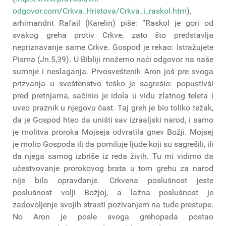
odgovor.com/Crkva_Hristova/Crkva_i_raskol.htm
),
arhimandrit Rafail (Karelin) piše: “Raskol je gori od
svakog greha protiv Crkve, zato što predstavlja
nepriznavanje same Crkve. Gospod je rekao: Istražujete
Pisma (Jn.5,39). U Bibliji možemo naći odgovor na naše
sumnje i neslaganja. Prvosveštenik Aron još pre svoga
prizvanja u sveštenstvo teško je sagrešio: popustivši
pred pretnjama, sačinio je idola u vidu zlatnog teleta i
uveo praznik u njegovu čast. Taj greh je bio toliko težak,
da je Gospod hteo da uništi sav izraaljski narod, i samo
je molitva proroka Mojseja odvratila gnev Božji. Mojsej
je molio Gospoda ili da pomiluje ljude koji su sagrešili, ili
da njega samog izbriše iz reda živih. Tu mi vidimo da
učestvovanje prorokovog brata u tom grehu za narod
nije bilo opravdanje. Crkvena poslušnost jeste
poslušnost volji Božjoj, a lažna poslušnost je
zadovoljenje svojih strasti pozivanjem na tuđe prestupe.
No Aron je posle svoga grehopada postao