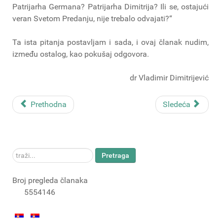
Patrijarha Germana? Patrijarha Dimitrija? Ili se, ostajući
veran Svetom Predanju, nije trebalo odvajati?“
Ta ista pitanja postavljam i sada, i ovaj članak nudim,
između ostalog, kao pokušaj odgovora.
dr Vladimir Dimitrijević
Prethodna
Sledeća
traži...
Pretraga
Broj pregleda članaka
5554146