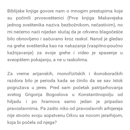
Biblijske knjige govore nam o mnogim prestupima koje
su počinili prvosveštenici (Prva knjiga Makavejska
jednog sveštenika naziva bezbožnikom, nečastivim), no
mi nećemo naći nijedan slučaj da je crkveno blagočešće
bilo obnovljeno i sačuvano kroz raskol. Narod je gledao
na grehe sveštenika kao na nakazanje (vaspitno-poučno
kažnjavanje) za svoje grehe i video je spasenje u
sveopštem pokajanju, a ne u raskolima.
Za vreme arijanskih, monofizitskih i ikonoboračkih
razdora bilo je perioda kada se činilo da se sav Istok
pogružava u jeres. Pred sam početak patrijarhovanja
svetog Grigorija Bogoslova u Konstantinopolju od
hiljadu i po hramova samo jedan je pripadao
pravoslavnima. Pa zašto niko od pravoslavnih arhijereja
nije stvorio svoju sopstvenu Crkvu sa novom jerarhijom,
koja bi počela od njega?