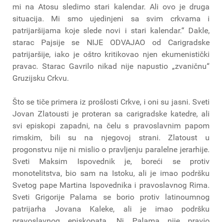
mi na Atosu sledimo stari kalendar. Ali ovo je druga
situacija. Mi smo ujedinjeni sa svim crkvama i
patrijaršijama koje slede novi i stari kalendar.“ Dakle,
starac Pajsije se NIJE ODVAJAO od Carigradske
patrijaršije, iako je oštro kritikovao njen ekumenistički
pravac. Starac Gavrilo nikad nije napustio „zvaničnu“
Gruzijsku Crkvu.
Što se tiče primera iz prošlosti Crkve, i oni su jasni. Sveti
Jovan Zlatousti je proteran sa carigradske katedre, ali
svi episkopi zapadni, na čelu s pravoslavnim papom
rimskim, bili su na njegovoj strani. Zlatoust u
progonstvu nije ni mislio o pravljenju paralelne jerarhije.
Sveti Maksim Ispovednik je, boreći se protiv
monotelitstva, bio sam na Istoku, ali je imao podršku
Svetog pape Martina Ispovednika i pravoslavnog Rima.
Sveti Grigorije Palama se borio protiv latinoumnog
patrijarha Jovana Kaleke, ali je imao podršku
pravoslavnog episkopata. Ni Palama nije pravio