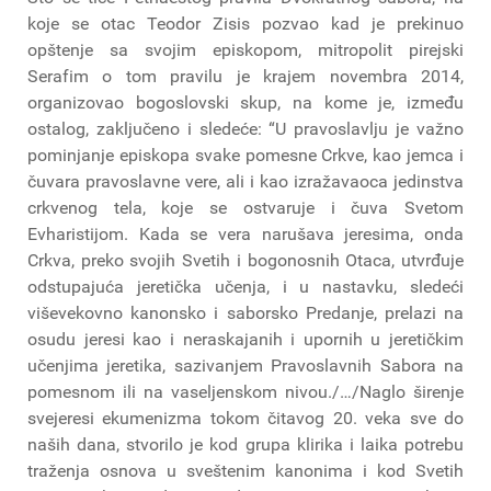
koje se otac Teodor Zisis pozvao kad je prekinuo
opštenje sa svojim episkopom, mitropolit pirejski
Serafim o tom pravilu je krajem novembra 2014,
organizovao bogoslovski skup, na kome je, između
ostalog, zaključeno i sledeće: “U pravoslavlju je važno
pominjanje episkopa svake pomesne Crkve, kao jemca i
čuvara pravoslavne vere, ali i kao izražavaoca jedinstva
crkvenog tela, koje se ostvaruje i čuva Svetom
Evharistijom. Kada se vera narušava jeresima, onda
Crkva, preko svojih Svetih i bogonosnih Otaca, utvrđuje
odstupajuća jeretička učenja, i u nastavku, sledeći
viševekovno kanonsko i saborsko Predanje, prelazi na
osudu jeresi kao i neraskajanih i upornih u jeretičkim
učenjima jeretika, sazivanjem Pravoslavnih Sabora na
pomesnom ili na vaseljenskom nivou./…/Naglo širenje
svejeresi ekumenizma tokom čitavog 20. veka sve do
naših dana, stvorilo je kod grupa klirika i laika potrebu
traženja osnova u sveštenim kanonima i kod Svetih