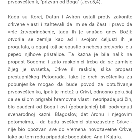
prvosveštenik, "prizvan od Boga" (Jevr.5,4).
Kada su Korej, Datan i Aviron ustali protiv zakonite
crkvene vlasti i zahtevali da im se da čast i pravo da
vrše žrtvoprinošenje, tada ih je snašao gnev Božji:
otvorila se zemlja kao ad i svojom čeljusti ih je
progutala, a oganj koji se spustio s nebesa pretvorio je u
pepeo njihove pristalice. Ta kazna je bila nalik na
propast Sodoma i zato raskolnici treba da se zamisle
čijeg je svršetka, Crkve ili raskola, slika propast
prestupničkog Petograđa. Iako je greh sveštenika za
pobunjenike mogao da bude povod za optuživanje
prvosveštenika, ipak je metež u Crkvi, odnosno pokušaj
da se silom prigrabi hramovna vlast i nepripadajući čin,
bio osuđeni od Boga i ovi (pobunjenici) bili podvrgnuti
svenarodnoj kazni. Blagoslov, dat Aronu i njegovim
potomcima, - da budu sveštenici starozavetne Crkve -
nije bio opozvan sve do vremena novozavetne Crkve,
iako su tom rodu pripadale bogoubice: Ana i Kajafa.