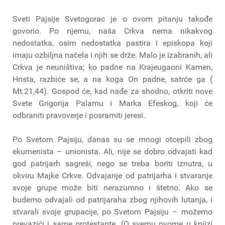
Sveti Pajsije Svetogorac je o ovom pitanju takođe
govorio. Po njemu, naša Crkva nema nikakvog
nedostatka, osim nedostatka pastira i episkopa koji
imaju ozbiljna načela i njih se drže. Malo je izabranih, ali
Crkva je neuništiva; ko padne na Krajeugaoni Kamen,
Hrista, razbiće se, a na koga On padne, satrće ga (
Mt.21,44). Gospod će, kad nađe za shodno, otkriti nove
Svete Grigorija Palamu i Marka Efeskog, koji će
odbraniti pravoverje i posramiti jeresi.
Po Svetom Pajsiju, danas su se mnogi otcepili zbog
ekumenista – unionista. Ali, nije se dobro odvajati kad
god patrijarh sagreši, nego se treba boriti iznutra, u
okviru Majke Crkve. Odvajanje od patrijarha i stvaranje
svoje grupe može biti nerazumno i štetno. Ako se
budemo odvajali od patrijaraha zbog njihovih lutanja, i
stvarali svoje grupacije, po Svetom Pajsiju – možemo
prevazići i same protestante. (O svemu ovome u knjizi