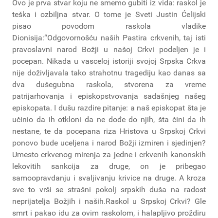
Ovo je prva stvar koju ne smemo gubiti iz vida: raskol je
teška i ozbiljna stvar. O tome je Sveti Justin Ćelijski
pisao povodom raskola vladike
Dionisija:“Odgovornošću naših Pastira crkvenih, taj isti
pravoslavni narod Božji u našoj Crkvi podeljen je i
pocepan. Nikada u vasceloj istoriji svojoj Srpska Crkva
nije doživljavala tako strahotnu tragediju kao danas sa
dva dušegubna raskola, stvorena za vreme
patrijarhovanja i episkopstvovanja sadašnjeg našeg
episkopata. I dušu razdire pitanje: a naš episkopat šta je
učinio da ih otkloni da ne dođe do njih, šta čini da ih
nestane, te da pocepana riza Hristova u Srpskoj Crkvi
ponovo bude uceljena i narod Božji izmiren i sjedinjen?
Umesto crkvenog mirenja za jedne i crkvenih kanonskih
lekovitih sankcija za druge, on je pribegao
samoopravdanju i svaljivanju krivice na druge. A kroza
sve to vrši se strašni pokolj srpskih duša na radost
neprijatelja Božjih i naših.Raskol u Srpskoj Crkvi? Gle
smrt i pakao idu za ovim raskolom, i halapljivo proždiru