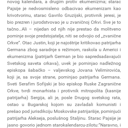
novog kalendara, a drugim protiv ekumenizma; starac
Pajsije je nedvosmisleno odbacivao ekumenizam kao
krivotvorinu, starac Gavrilo Gruzijski, protivnik jeresi, je
bio prezren i jurodstvovao je u zvaničnoj Crkvi. Sve je to
tačno…Ali – nijedan od njih nije prestao da molitveno
pominje svoje predstojatelje, niti se odvojio od „zvanične
Crkve“. Otac Justin, koji je najoštrije kritikovao patrijarha
Germana zbog saradnje s režimom, raskola u Americi i
ekumenizma (patrijarh German je bio sapredsadavajući
Svetskog saveta crkava), uvek je pominjao nadležnog
episkopa šabačko – valjevskog Jovana Velimirovića,
koji je, sa svoje strane, pominjao patrijarha Germana.
Sveti Serafim Sofijski je bio episkop Ruske Zagranične
Crkve, tvrdi monarhista i protivnik mitropolita (kasnije
patrijarha) Sergija, ali je, posle Drugog svetskog rata,
ostao u Bugarskoj kojom su zavladali komunisti i
prešao pod jurisdikciju Moskovske patrijaršije, pominjući
patrijarha Alekseja, poslušnog Staljinu. Starac Pajsije je
jasno govorio jednom starokalendarcu-zilotu:“Naravno, i