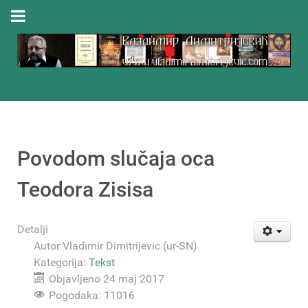
Povodom slučaja oca
Teodora Zisisa
Detalji
Autor
Vladimir Dimitrijevic (ur-SN)
Kategorija:
Tekst
Objavljeno 24 maj 2017
Pogodaka: 11016