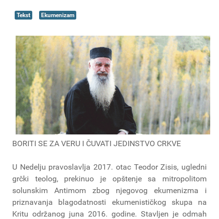
Tekst
Ekumenizam
BORITI SE ZA VERU I ČUVATI JEDINSTVO CRKVE
U Nedelju pravoslavlja 2017. otac Teodor Zisis, ugledni
grčki teolog, prekinuo je opštenje sa mitropolitom
solunskim Antimom zbog njegovog ekumenizma i
priznavanja blagodatnosti ekumenističkog skupa na
Kritu održanog juna 2016. godine. Stavljen je odmah