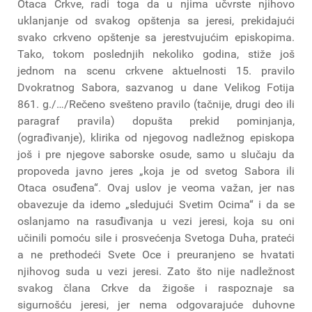
Otaca Crkve, radi toga da u njima učvrste njihovo
uklanjanje od svakog opštenja sa jeresi, prekidajući
svako crkveno opštenje sa jerestvujućim episkopima.
Tako, tokom poslednjih nekoliko godina, stiže još
jednom na scenu crkvene aktuelnosti 15. pravilo
Dvokratnog Sabora, sazvanog u dane Velikog Fotija
861. g./…/Rečeno svešteno pravilo (tačnije, drugi deo ili
paragraf pravila) dopušta prekid pominjanja,
(ograđivanje), klirika od njegovog nadležnog episkopa
još i pre njegove saborske osude, samo u slučaju da
propoveda javno jeres „koja je od svetog Sabora ili
Otaca osuđena“. Ovaj uslov je veoma važan, jer nas
obavezuje da idemo „sledujući Svetim Ocima“ i da se
oslanjamo na rasuđivanja u vezi jeresi, koja su oni
učinili pomoću sile i prosvećenja Svetoga Duha, prateći
a ne prethodeći Svete Oce i preuranjeno se hvatati
njihovog suda u vezi jeresi. Zato što nije nadležnost
svakog člana Crkve da žigoše i raspoznaje sa
sigurnošću jeresi, jer nema odgovarajuće duhovne