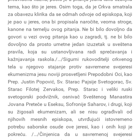
tema, kao što je jeres. Osim toga, da je Crkva smatrala
za obavezu klirika da se odmah odvoje od episkopa, koji
je pao u jeres, ona bi propisala naročite, veoma stroge,
kanone na temelju ovog pitanja. Ne bi bilo dovoljno da
govori u vezi ovog pitanja kao u zagradi, tj. ne bi bilo
dovoljno da prosto umetne jedan izuzetak u sveštena
pravila, koja su ustanovljivana radi sprečavanja i
kažnjavanja raskola./…/Sigurni rukovoditelji crkvenog
tela u njegovo stajanje protiv savremene svejeresi
ekumenizma jesu noviji prosvetljeni Prepodobni Oci, kao
Prep. Justin Popović, Sv. Starac Pajsije Svetogorac, Sv.
Starac Filotej Zervakos, Prep. Starac i veliki ruski
svetogorski podvižnik, osnivač Sveštenog Manastira
Jovana Preteče u Eseksu, Sofronije Saharov, i drugi, koji
su žigosali ekumenizam, ali se nisu ograđivali od
njihovih mesnih episkopa, utvrđujući istovremeno
potrebu saborske osude ove jeresi, kao i onih koji je
pokreću. /…/Činjenica da u savremenoj svejeresi