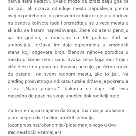
nekvalitetni kadrovi. Svako može da izrazi želju gde će
da radi, ali država određuje mesto zaposlenja prema
svojim potrebama, pa prosvetni radnici skupljaju bodove
na osnovu kakvote rada i premeštaju se u veća mesta u
skladu sa listom napredovanja. Žene odlaze u penziju
sa 55 godina, a muškarci sa 65 godina. Kad se
umirovljuju, država im daje otpremninu u vrednosti
stana koji odgovara broju članova njihove porodice u
mestu u kome žive i rade. Svaka žena koja rodi troje i
više dece ima pravo na državnu penziju, pri čemu može
da ostane i na svom radnom mestu, ako to želi. Na
predlog prosvetnog sindikata, turska država je pokrenula
i tzv. „Nana projekat“: bakama se daje 150 evra
mesečno da paze na svoje unučiće dok roditelji rade.
Za to vreme, saznajemo da Srbija ima manje prosečne
plate nego u dve trećine afričkih zemalja
(ozonpress.net/ekonomija/plate-manje-nego-u-dve-
trecine-africkih-zemalja/).