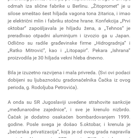
odmah iza slične fabrike u Berlinu. „Žitopromet“ je u
silose smeštao šest hiljada vagona tona žitarica, i imao
je električni mlin i fabriku stočne hrane. Konfekcija „Prvi
oktobar“ zapošljavala je hiljadu žena, a „Tehnos“ je
prerađivao otpadni aluminijum i izvozio ga u Japan.
Odlično su radile građevinske firme „Hidrogradnja“ i
„Ratko Mitrović“, kao i „Litopapir“. Pekara „Ishrana“
proizvodila je 30 hiljada vekni hleba dnevno.
Bila je izuzetno razvijena i mala privreda. (Svi ovi podaci
dobijeni su ljubaznošću gradonačelnika Čačka iz ovog
perioda, g. Rodoljuba Petrovića).
A onda su SR Jugoslaviji uvedene strahovite sankcije
„međunarodne zajednice“, i sve je krenulo nizbrdo.
Čačak je dodatno osakaćen bombardovanjem 1999.
godine. Posle svega je došao 5.oktobar, i krenula je
„bećarska privatizacija“, koja je od ovog grada napravila