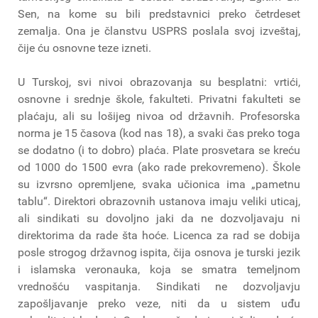
Sen, na kome su bili predstavnici preko četrdeset
zemalja. Ona je članstvu USPRS poslala svoj izveštaj,
čije ću osnovne teze izneti.
U Turskoj, svi nivoi obrazovanja su besplatni: vrtići,
osnovne i srednje škole, fakulteti. Privatni fakulteti se
plaćaju, ali su lošijeg nivoa od državnih. Profesorska
norma je 15 časova (kod nas 18), a svaki čas preko toga
se dodatno (i to dobro) plaća. Plate prosvetara se kreću
od 1000 do 1500 evra (ako rade prekovremeno). Škole
su izvrsno opremljene, svaka učionica ima „pametnu
tablu“. Direktori obrazovnih ustanova imaju veliki uticaj,
ali sindikati su dovoljno jaki da ne dozvoljavaju ni
direktorima da rade šta hoće. Licenca za rad se dobija
posle strogog državnog ispita, čija osnova je turski jezik
i islamska veronauka, koja se smatra temeljnom
vrednošću vaspitanja. Sindikati ne dozvoljavju
zapošljavanje preko veze, niti da u sistem uđu