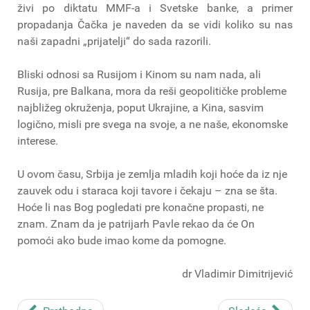
živi po diktatu MMF-a i Svetske banke, a primer
propadanja Čačka je naveden da se vidi koliko su nas
naši zapadni „prijatelji“ do sada razorili.
Bliski odnosi sa Rusijom i Kinom su nam nada, ali
Rusija, pre Balkana, mora da reši geopolitičke probleme
najbližeg okruženja, poput Ukrajine, a Kina, sasvim
logično, misli pre svega na svoje, a ne naše, ekonomske
interese.
U ovom času, Srbija je zemlja mladih koji hoće da iz nje
zauvek odu i staraca koji tavore i čekaju – zna se šta.
Hoće li nas Bog pogledati pre konačne propasti, ne
znam. Znam da je patrijarh Pavle rekao da će On
pomoći ako bude imao kome da pomogne.
dr Vladimir Dimitrijević