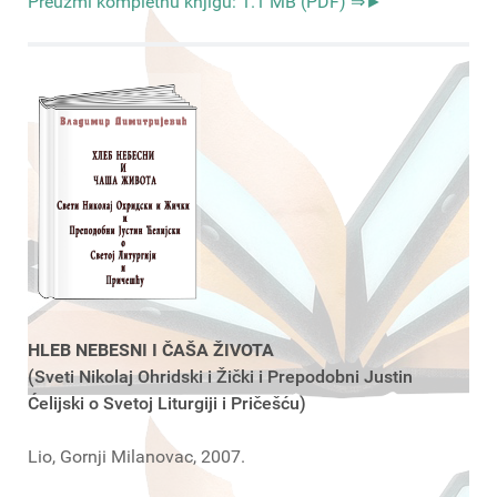
Preuzmi kompletnu knjigu: 1.1 MB (PDF) ⇒►
HLEB NEBESNI I ČAŠA ŽIVOTA
(Sveti Nikolaj Ohridski i Žički i Prepodobni Justin
Ćelijski o Svetoj Liturgiji i Pričešću)
Lio, Gornji Milanovac, 2007.