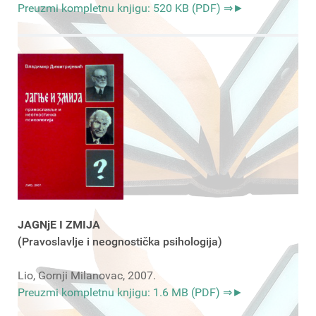
Preuzmi kompletnu knjigu: 520 KB (PDF) ⇒►
JAGNjE I ZMIJA
(Pravoslavlje i neognostička psihologija)
Lio, Gornji Milanovac, 2007.
Preuzmi kompletnu knjigu: 1.6 MB (PDF) ⇒►