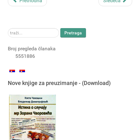
Prethodna
Sledeća
traži...
Pretraga
Broj pregleda članaka
5551886
Nove knjige za preuzimanje - (Download)