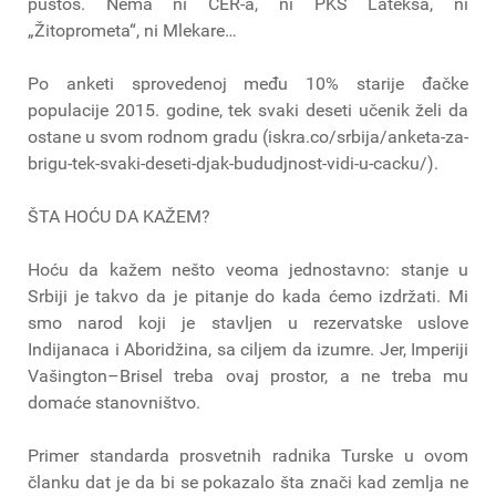
pustoš. Nema ni CER-a, ni PKS Lateksa, ni
„Žitoprometa“, ni Mlekare…
Po anketi sprovedenoj među 10% starije đačke
populacije 2015. godine, tek svaki deseti učenik želi da
ostane u svom rodnom gradu (iskra.co/srbija/anketa-za-
brigu-tek-svaki-deseti-djak-bududjnost-vidi-u-cacku/).
ŠTA HOĆU DA KAŽEM?
Hoću da kažem nešto veoma jednostavno: stanje u
Srbiji je takvo da je pitanje do kada ćemo izdržati. Mi
smo narod koji je stavljen u rezervatske uslove
Indijanaca i Aboridžina, sa ciljem da izumre. Jer, Imperiji
Vašington–Brisel treba ovaj prostor, a ne treba mu
domaće stanovništvo.
Primer standarda prosvetnih radnika Turske u ovom
članku dat je da bi se pokazalo šta znači kad zemlja ne