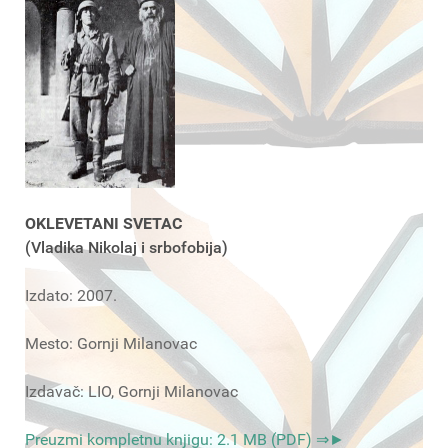
OKLEVETANI SVETAC
(Vladika Nikolaj i srbofobija)
Izdato: 2007.
Mesto: Gornji Milanovac
Izdavač: LIO, Gornji Milanovac
Preuzmi kompletnu knjigu: 2.1 MB (PDF) ⇒►