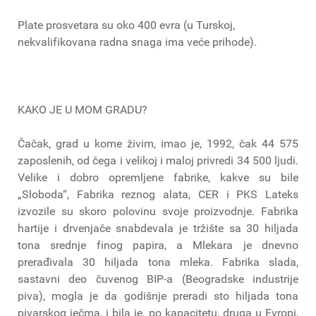
Plate prosvetara su oko 400 evra (u Turskoj,
nekvalifikovana radna snaga ima veće prihode).
KAKO JE U MOM GRADU?
Čačak, grad u kome živim, imao je, 1992, čak 44 575
zaposlenih, od čega i velikoj i maloj privredi 34 500 ljudi.
Velike i dobro opremljene fabrike, kakve su bile
„Sloboda“, Fabrika reznog alata, CER i PKS Lateks
izvozile su skoro polovinu svoje proizvodnje. Fabrika
hartije i drvenjače snabdevala je tržište sa 30 hiljada
tona srednje finog papira, a Mlekara je dnevno
prerađivala 30 hiljada tona mleka. Fabrika slada,
sastavni deo čuvenog BIP-a (Beogradske industrije
piva), mogla je da godišnje preradi sto hiljada tona
pivarskog ječma, i bila je, po kapacitetu, druga u Evropi,