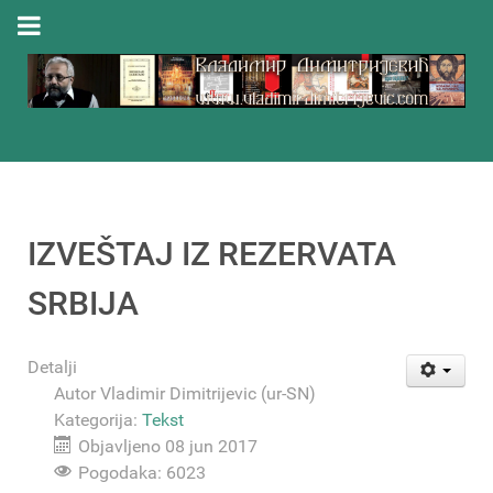
IZVEŠTAJ IZ REZERVATA
SRBIJA
Detalji
Autor
Vladimir Dimitrijevic (ur-SN)
Kategorija:
Tekst
Objavljeno 08 jun 2017
Pogodaka: 6023