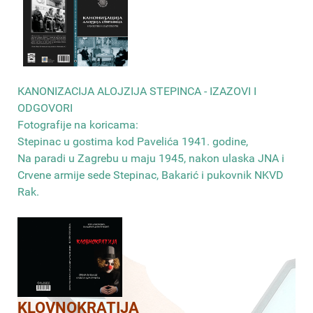
КANONIZACIJA ALOJZIJA STEPINCA - IZAZOVI I
ODGOVORI
Fotografije na koricama:
Stepinac u gostima kod Pavelića 1941. godine,
Na paradi u Zagrebu u maju 1945, nakon ulaska JNA i
Crvene armije sede Stepinac, Bakarić i pukovnik NKVD
Rak
.
KLOVNOKRATIJA