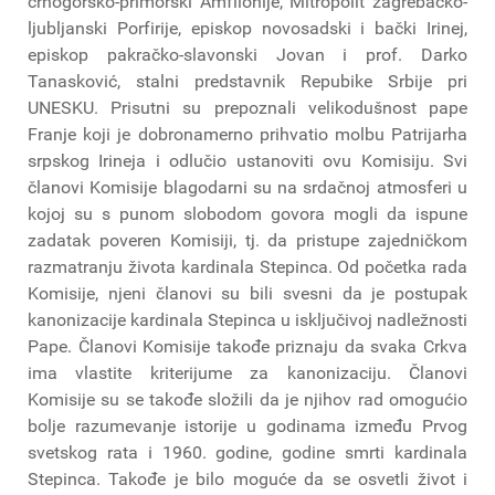
crnogorsko-primorski Amfilohije, Mitropolit zagrebačko-
ljubljanski Porfirije, episkop novosadski i bački Irinej,
episkop pakračko-slavonski Jovan i prof. Darko
Tanasković, stalni predstavnik Repubike Srbije pri
UNESKU. Prisutni su prepoznali velikodušnost pape
Franje koji je dobronamerno prihvatio molbu Patrijarha
srpskog Irineja i odlučio ustanoviti ovu Komisiju. Svi
članovi Komisije blagodarni su na srdačnoj atmosferi u
kojoj su s punom slobodom govora mogli da ispune
zadatak poveren Komisiji, tj. da pristupe zajedničkom
razmatranju života kardinala Stepinca. Od početka rada
Komisije, njeni članovi su bili svesni da je postupak
kanonizacije kardinala Stepinca u isključivoj nadležnosti
Pape. Članovi Komisije takođe priznaju da svaka Crkva
ima vlastite kriterijume za kanonizaciju. Članovi
Komisije su se takođe složili da je njihov rad omogućio
bolje razumevanje istorije u godinama između Prvog
svetskog rata i 1960. godine, godine smrti kardinala
Stepinca. Takođe je bilo moguće da se osvetli život i