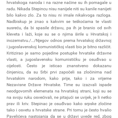
hrvatskoga naroda i na razne načine su ih pomagale u
radu. Nikada Stepincu nisu nanijele niti su kanile nanijeti
bilo kakvo zlo. Za to nisu ni imale nikakvoga razloga.
Nadbiskup je znao s kakvim se teškoćama te vlasti
susreću, da bi spasile državu, pa ih je branio od svih
kleveta i laži, koje su se o njima širile u Hrvatskoj i
inozemstvu./…/Njegov odnos prema hrvatskoj državnoj
i jugoslavenskoj komunističkoj vlasti bio je bitno različit.
Kritizirao je samo pojedine postupke hrvatske državne
vlasti, a jugoslavensku komunističku je osuđivao u
cijelosti. Često je isticao znanstveno dokazanu
činjenicu, da su Srbi prvi započeli sa zločinima nad
hrvatskim narodom, kako prije, tako i za vrijeme
Nezavisne Države Hrvatske. Time su izazvali ispade
neodgovornih elemenata na hrvatskoj strani, koji su se
na svoju ruku osvećivali, ne pitajući se uvijek, je li netko
prav ili kriv. Stepinac je osuđivao kako srpske zločine
tako i osvetu s hrvatske strane. Pri tomu je često hvalio
Pavelićeva nastojanja da se u državi uvede red, zbog