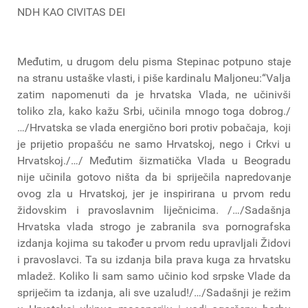
NDH KAO CIVITAS DEI
Međutim, u drugom delu pisma Stepinac potpuno staje
na stranu ustaške vlasti, i piše kardinalu Maljoneu:“Valja
zatim napomenuti da je hrvatska Vlada, ne učinivši
toliko zla, kako kažu Srbi, učinila mnogo toga dobrog./
…/Hrvatska se vlada energično bori protiv pobačaja, koji
je prijetio propašću ne samo Hrvatskoj, nego i Crkvi u
Hrvatskoj./…/ Međutim šizmatička Vlada u Beogradu
nije učinila gotovo ništa da bi spriječila napredovanje
ovog zla u Hrvatskoj, jer je inspirirana u prvom redu
židovskim i pravoslavnim liječnicima. /…/Sadašnja
Hrvatska vlada strogo je zabranila sva pornografska
izdanja kojima su također u prvom redu upravljali Židovi
i pravoslavci. Ta su izdanja bila prava kuga za hrvatsku
mladež. Koliko li sam samo učinio kod srpske Vlade da
spriječim ta izdanja, ali sve uzalud!/…/Sadašnji je režim