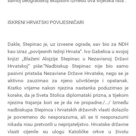
samoj beogradskoj skupštini između dva svjetska rata“.
ISKRENI HRVATSKI POVIJESNIČARI
Dakle, Stepinac je, uz izvesne ograde, sav bio za NDH
kao izraz „povijesnih težnji Hrvata“. Ivo Gabelica u svojoj
knjizi „Blaženi Alojzije Stepinac u Nezavisnoj Državi
Hrvatskoj“ piše:“Nadbiskup Stepinac nije bio samo
pasivni pristaša Nezavisne Države Hrvatske, nego se je
aktivno zauzimao za njeno učvršćenje i opstanak.
Kratko vrijeme nakon njezina nastanka poduzimao je
korake, da je Sveta Stolica diplomatski prizna, a tijekom
njezina trajanja bori se je da ne propadne./…/ Između
nadbiskupa Stepinca i hrvatskih državnih vlasti dolazilo
je povremeno do nesporazuma, ali se ti nesporazumi
nikada nisu pretvorili u neprijateljstvo. Hrvatske državne
vlasti cijenile su ulogu Katoličke crkve u životu