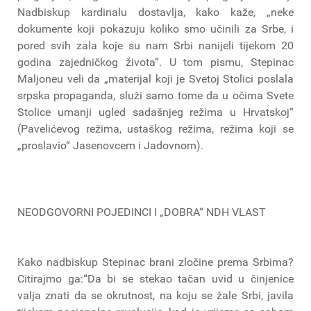
Nadbiskup kardinalu dostavlja, kako kaže, „neke
dokumente koji pokazuju koliko smo učinili za Srbe, i
pored svih zala koje su nam Srbi nanijeli tijekom 20
godina zajedničkog života“. U tom pismu, Stepinac
Maljoneu veli da „materijal koji je Svetoj Stolici poslala
srpska propaganda, služi samo tome da u očima Svete
Stolice umanji ugled sadašnjeg režima u Hrvatskoj“
(Pavelićevog režima, ustaškog režima, režima koji se
„proslavio“ Jasenovcem i Jadovnom).
NEODGOVORNI POJEDINCI I „DOBRA“ NDH VLAST
Kako nadbiskup Stepinac brani zločine prema Srbima?
Citirajmo ga:“Da bi se stekao tačan uvid u činjenice
valja znati da se okrutnost, na koju se žale Srbi, javila