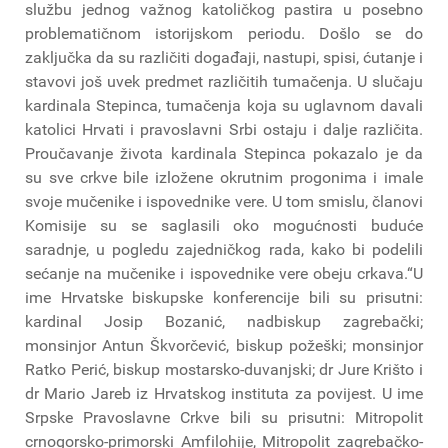
službu jednog važnog katoličkog pastira u posebno
problematičnom istorijskom periodu. Došlo se do
zaključka da su različiti događaji, nastupi, spisi, ćutanje i
stavovi još uvek predmet različitih tumačenja. U slučaju
kardinala Stepinca, tumačenja koja su uglavnom davali
katolici Hrvati i pravoslavni Srbi ostaju i dalje različita.
Proučavanje života kardinala Stepinca pokazalo je da
su sve crkve bile izložene okrutnim progonima i imale
svoje mučenike i ispovednike vere. U tom smislu, članovi
Komisije su se saglasili oko mogućnosti buduće
saradnje, u pogledu zajedničkog rada, kako bi podelili
sećanje na mučenike i ispovednike vere obeju crkava.“U
ime Hrvatske biskupske konferencije bili su prisutni:
kardinal Josip Bozanić, nadbiskup zagrebački;
monsinjor Antun Škvorčević, biskup požeški; monsinjor
Ratko Perić, biskup mostarsko-duvanjski; dr Jure Krišto i
dr Mario Jareb iz Hrvatskog instituta za povijest. U ime
Srpske Pravoslavne Crkve bili su prisutni: Mitropolit
crnogorsko-primorski Amfilohije, Mitropolit zagrebačko-