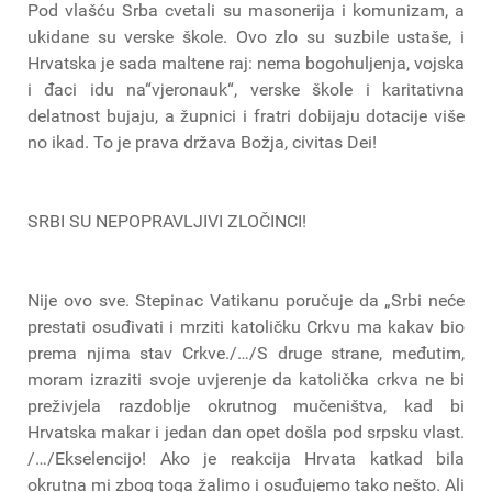
Pod vlašću Srba cvetali su masonerija i komunizam, a
ukidane su verske škole. Ovo zlo su suzbile ustaše, i
Hrvatska je sada maltene raj: nema bogohuljenja, vojska
i đaci idu na“vjeronauk“, verske škole i karitativna
delatnost bujaju, a župnici i fratri dobijaju dotacije više
no ikad. To je prava država Božja, civitas Dei!
SRBI SU NEPOPRAVLJIVI ZLOČINCI!
Nije ovo sve. Stepinac Vatikanu poručuje da „Srbi neće
prestati osuđivati i mrziti katoličku Crkvu ma kakav bio
prema njima stav Crkve./…/S druge strane, međutim,
moram izraziti svoje uvjerenje da katolička crkva ne bi
preživjela razdoblje okrutnog mučeništva, kad bi
Hrvatska makar i jedan dan opet došla pod srpsku vlast.
/…/Ekselencijo! Ako je reakcija Hrvata katkad bila
okrutna mi zbog toga žalimo i osuđujemo tako nešto. Ali