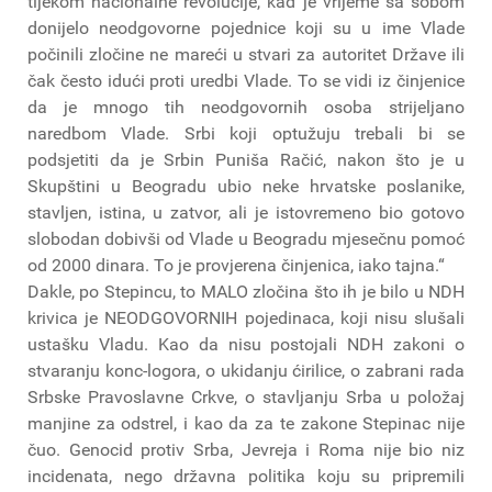
tijekom nacionalne revolucije, kad je vrijeme sa sobom
donijelo neodgovorne pojednice koji su u ime Vlade
počinili zločine ne mareći u stvari za autoritet Države ili
čak često idući proti uredbi Vlade. To se vidi iz činjenice
da je mnogo tih neodgovornih osoba strijeljano
naredbom Vlade. Srbi koji optužuju trebali bi se
podsjetiti da je Srbin Puniša Račić, nakon što je u
Skupštini u Beogradu ubio neke hrvatske poslanike,
stavljen, istina, u zatvor, ali je istovremeno bio gotovo
slobodan dobivši od Vlade u Beogradu mjesečnu pomoć
od 2000 dinara. To je provjerena činjenica, iako tajna.“
Dakle, po Stepincu, to MALO zločina što ih je bilo u NDH
krivica je NEODGOVORNIH pojedinaca, koji nisu slušali
ustašku Vladu. Kao da nisu postojali NDH zakoni o
stvaranju konc-logora, o ukidanju ćirilice, o zabrani rada
Srbske Pravoslavne Crkve, o stavljanju Srba u položaj
manjine za odstrel, i kao da za te zakone Stepinac nije
čuo. Genocid protiv Srba, Jevreja i Roma nije bio niz
incidenata, nego državna politika koju su pripremili