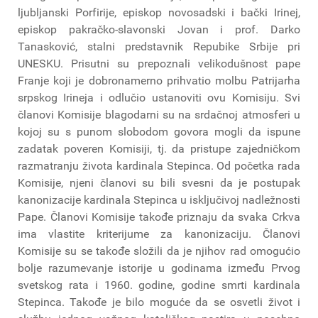
ljubljanski Porfirije, episkop novosadski i bački Irinej,
episkop pakračko-slavonski Jovan i prof. Darko
Tanasković, stalni predstavnik Repubike Srbije pri
UNESKU. Prisutni su prepoznali velikodušnost pape
Franje koji je dobronamerno prihvatio molbu Patrijarha
srpskog Irineja i odlučio ustanoviti ovu Komisiju. Svi
članovi Komisije blagodarni su na srdačnoj atmosferi u
kojoj su s punom slobodom govora mogli da ispune
zadatak poveren Komisiji, tj. da pristupe zajedničkom
razmatranju života kardinala Stepinca. Od početka rada
Komisije, njeni članovi su bili svesni da je postupak
kanonizacije kardinala Stepinca u isključivoj nadležnosti
Pape. Članovi Komisije takođe priznaju da svaka Crkva
ima vlastite kriterijume za kanonizaciju. Članovi
Komisije su se takođe složili da je njihov rad omogućio
bolje razumevanje istorije u godinama između Prvog
svetskog rata i 1960. godine, godine smrti kardinala
Stepinca. Takođe je bilo moguće da se osvetli život i