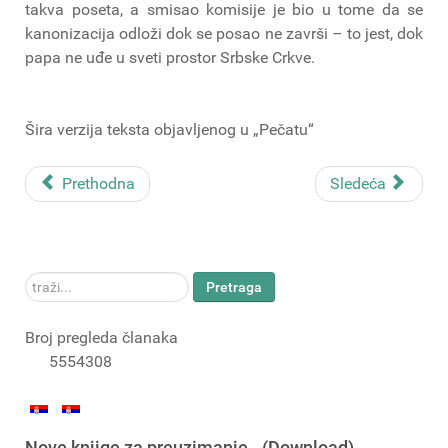
takva poseta, a smisao komisije je bio u tome da se
kanonizacija odloži dok se posao ne završi – to jest, dok
papa ne uđe u sveti prostor Srbske Crkve.
Šira verzija teksta objavljenog u „Pečatu“
Prethodna
Sledeća
traži...
Pretraga
Broj pregleda članaka
5554308
Nove knjige za preuzimanje - (Download)