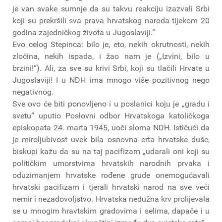
je van svake sumnje da su takvu reakciju izazvali Srbi
koji su prekršili sva prava hrvatskog naroda tijekom 20
godina zajedničkog života u Jugoslaviji.“
Evo celog Stepinca: bilo je, eto, nekih okrutnosti, nekih
zločina, nekih ispada, i žao nam je („Izvini, bilo u
brzini!“). Ali, za sve su krivi Srbi, koji su tlačili Hrvate u
Jugoslaviji! I u NDH ima mnogo više pozitivnog nego
negativnog.
Sve ovo će biti ponovljeno i u poslanici koju je „gradu i
svetu“ uputio Poslovni odbor Hrvatskoga katoličkoga
episkopata 24. marta 1945, uoči sloma NDH. Ističući da
je miroljubivost uvek bila osnovna crta hrvatske duše,
biskupi kažu da su na taj pacifizam „udarali oni koji su
političkim umorstvima hrvatskih narodnih prvaka i
oduzimanjem hrvatske rođene grude onemogućavali
hrvatski pacifizam i tjerali hrvatski narod na sve veći
nemir i nezadovoljstvo. Hrvatska nedužna krv prolijevala
se u mnogim hravtskim gradovima i selima, dapače i u