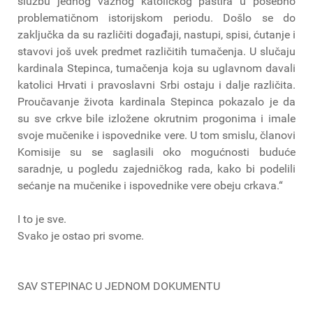
službu jednog važnog katoličkog pastira u posebno
problematičnom istorijskom periodu. Došlo se do
zaključka da su različiti događaji, nastupi, spisi, ćutanje i
stavovi još uvek predmet različitih tumačenja. U slučaju
kardinala Stepinca, tumačenja koja su uglavnom davali
katolici Hrvati i pravoslavni Srbi ostaju i dalje različita.
Proučavanje života kardinala Stepinca pokazalo je da
su sve crkve bile izložene okrutnim progonima i imale
svoje mučenike i ispovednike vere. U tom smislu, članovi
Komisije su se saglasili oko mogućnosti buduće
saradnje, u pogledu zajedničkog rada, kako bi podelili
sećanje na mučenike i ispovednike vere obeju crkava.“
I to je sve.
Svako je ostao pri svome.
SAV STEPINAC U JEDNOM DOKUMENTU