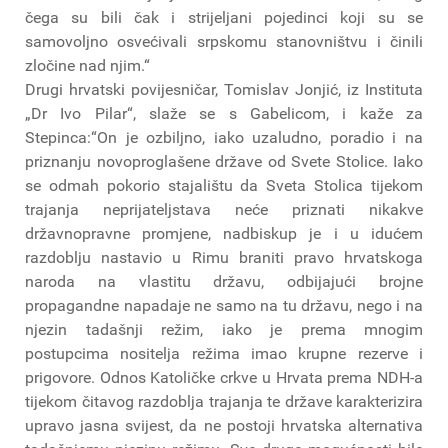
čega su bili čak i strijeljani pojedinci koji su se
samovoljno osvećivali srpskomu stanovništvu i činili
zločine nad njim.“
Drugi hrvatski povijesničar, Tomislav Jonjić, iz Instituta
„Dr Ivo Pilar“, slaže se s Gabelicom, i kaže za
Stepinca:“On je ozbiljno, iako uzaludno, poradio i na
priznanju novoproglašene države od Svete Stolice. Iako
se odmah pokorio stajalištu da Sveta Stolica tijekom
trajanja neprijateljstava neće priznati nikakve
državnopravne promjene, nadbiskup je i u idućem
razdoblju nastavio u Rimu braniti pravo hrvatskoga
naroda na vlastitu državu, odbijajući brojne
propagandne napadaje ne samo na tu državu, nego i na
njezin tadašnji režim, iako je prema mnogim
postupcima nositelja režima imao krupne rezerve i
prigovore. Odnos Katoličke crkve u Hrvata prema NDH-a
tijekom čitavog razdoblja trajanja te države karakterizira
upravo jasna svijest, da ne postoji hrvatska alternativa