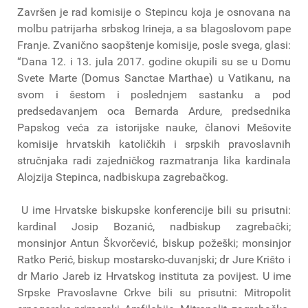
Završen je rad komisije o Stepincu koja je osnovana na
molbu patrijarha srbskog Irineja, a sa blagoslovom pape
Franje. Zvanično saopštenje komisije, posle svega, glasi:
“Dana 12. i 13. jula 2017. godine okupili su se u Domu
Svete Marte (Domus Sanctae Marthae) u Vatikanu, na
svom i šestom i poslednjem sastanku a pod
predsedavanjem oca Bernarda Ardure, predsednika
Papskog veća za istorijske nauke, članovi Mešovite
komisije hrvatskih katoličkih i srpskih pravoslavnih
stručnjaka radi zajedničkog razmatranja lika kardinala
Alojzija Stepinca, nadbiskupa zagrebačkog.
U ime Hrvatske biskupske konferencije bili su prisutni:
kardinal Josip Bozanić, nadbiskup zagrebački;
monsinjor Antun Škvorčević, biskup požeški; monsinjor
Ratko Perić, biskup mostarsko-duvanjski; dr Jure Krišto i
dr Mario Jareb iz Hrvatskog instituta za povijest. U ime
Srpske Pravoslavne Crkve bili su prisutni: Mitropolit