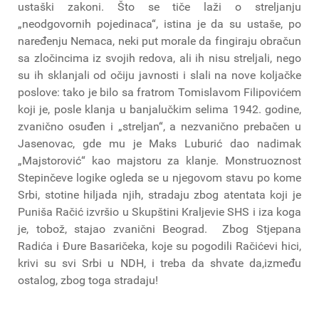
ustaški zakoni. Što se tiče laži o streljanju
„neodgovornih pojedinaca“, istina je da su ustaše, po
naređenju Nemaca, neki put morale da fingiraju obračun
sa zločincima iz svojih redova, ali ih nisu streljali, nego
su ih sklanjali od očiju javnosti i slali na nove koljačke
poslove: tako je bilo sa fratrom Tomislavom Filipovićem
koji je, posle klanja u banjalučkim selima 1942. godine,
zvanično osuđen i „streljan“, a nezvanično prebačen u
Jasenovac, gde mu je Maks Luburić dao nadimak
„Majstorović“ kao majstoru za klanje. Monstruoznost
Stepinčeve logike ogleda se u njegovom stavu po kome
Srbi, stotine hiljada njih, stradaju zbog atentata koji je
Puniša Račić izvršio u Skupštini Kraljevie SHS i iza koga
je, tobož, stajao zvanični Beograd. Zbog Stjepana
Radića i Đure Basaričeka, koje su pogodili Račićevi hici,
krivi su svi Srbi u NDH, i treba da shvate da,između
ostalog, zbog toga stradaju!