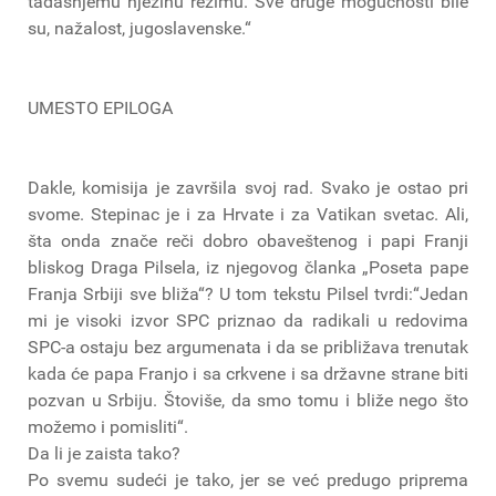
tadašnjemu njezinu režimu. Sve druge mogućnosti bile
su, nažalost, jugoslavenske.“
UMESTO EPILOGA
Dakle, komisija je završila svoj rad. Svako je ostao pri
svome. Stepinac je i za Hrvate i za Vatikan svetac. Ali,
šta onda znače reči dobro obaveštenog i papi Franji
bliskog Draga Pilsela, iz njegovog članka „Poseta pape
Franja Srbiji sve bliža“? U tom tekstu Pilsel tvrdi:“Jedan
mi je visoki izvor SPC priznao da radikali u redovima
SPC-a ostaju bez argumenata i da se približava trenutak
kada će papa Franjo i sa crkvene i sa državne strane biti
pozvan u Srbiju. Štoviše, da smo tomu i bliže nego što
možemo i pomisliti“.
Da li je zaista tako?
Po svemu sudeći je tako, jer se već predugo priprema