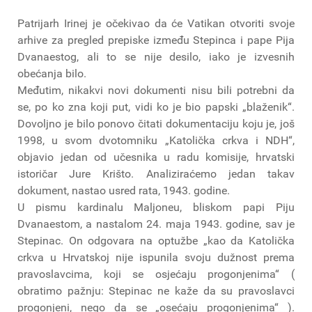
Patrijarh Irinej je očekivao da će Vatikan otvoriti svoje
arhive za pregled prepiske između Stepinca i pape Pija
Dvanaestog, ali to se nije desilo, iako je izvesnih
obećanja bilo.
Međutim, nikakvi novi dokumenti nisu bili potrebni da
se, po ko zna koji put, vidi ko je bio papski „blaženik“.
Dovoljno je bilo ponovo čitati dokumentaciju koju je, još
1998, u svom dvotomniku „Katolička crkva i NDH“,
objavio jedan od učesnika u radu komisije, hrvatski
istoričar Jure Krišto. Analiziraćemo jedan takav
dokument, nastao usred rata, 1943. godine.
U pismu kardinalu Maljoneu, bliskom papi Piju
Dvanaestom, a nastalom 24. maja 1943. godine, sav je
Stepinac. On odgovara na optužbe „kao da Katolička
crkva u Hrvatskoj nije ispunila svoju dužnost prema
pravoslavcima, koji se osjećaju progonjenima“ (
obratimo pažnju: Stepinac ne kaže da su pravoslavci
progonjeni, nego da se „osećaju progonjenima“ ).