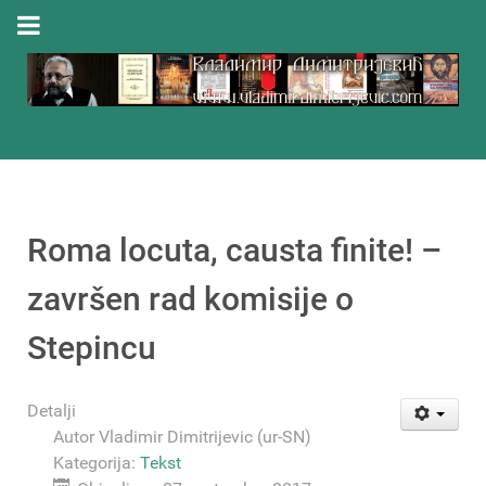
Roma locuta, causta finite! –
završen rad komisije o
Stepincu
Detalji
Autor
Vladimir Dimitrijevic (ur-SN)
Kategorija:
Tekst