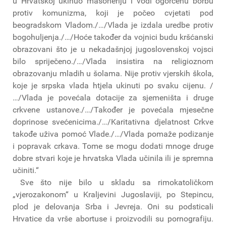
u Hrvatskoj ukinuo masoneriju i vodi ogorčenu borbu
protiv komunizma, koji je počeo cvjetati pod
beogradskom Vladom./…/Vlada je izdala uredbe protiv
bogohuljenja./…/Hoće također da vojnici budu kršćanski
obrazovani što je u nekadašnjoj jugoslovenskoj vojsci
bilo spriječeno./…/Vlada insistira na religioznom
obrazovanju mladih u šolama. Nije protiv vjerskih škola,
koje je srpska vlada htjela ukinuti po svaku cijenu. /
…/Vlada je povećala dotacije za sjemeništa i druge
crkvene ustanove./…/Također je povećala mjesečne
doprinose svećenicima./…/Karitativna djelatnost Crkve
takođe uživa pomoć Vlade./…/Vlada pomaže podizanje
i popravak crkava. Tome se mogu dodati mnoge druge
dobre stvari koje je hrvatska Vlada učinila ili je spremna
učiniti.“
Sve što nije bilo u skladu sa rimokatoličkom
„vjerozakonom“ u Kraljevini Jugoslaviji, po Stepincu,
plod je delovanja Srba i Jevreja. Oni su podsticali
Hrvatice da vrše abortuse i proizvodili su pornografiju.