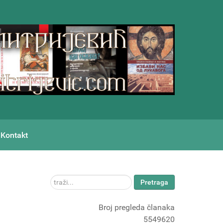
Kontakt
traži...
Pretraga
Broj pregleda članaka
5549620