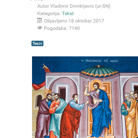
Autor
Vladimir Dimitrijevic (ur-SN)
Kategorija:
Tekst
Objavljeno 18 oktobar 2017
Pogodaka: 7140
Текст