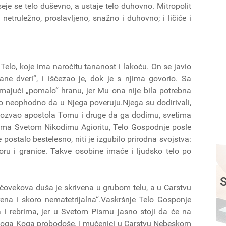
 seje se telo duševno, a ustaje telo duhovno. Mitropolit
netruležno, proslavljeno, snažno i duhovno; i ličiće i
elo, koje ima naročitu tananost i lakoću. On se javio
ne dveri“, i iščezao je, dok je s njima govorio. Sa
ajući „pomalo“ hranu, jer Mu ona nije bila potrebna
ilo neophodno da u Njega poveruju.Njega su dodirivali,
e pozvao apostola Tomu i druge da ga dodirnu, svetima
rema Svetom Nikodimu Agioritu, Telo Gospodnje posle
 postalo bestelesno, niti je izgubilo prirodna svojstva:
storu i granice. Takve osobine imaće i ljudsko telo po
S
čovekova duša je skrivena u grubom telu, a u Carstvu
ena i skoro nematetrijalna“.Vaskršnje Telo Gosponje
i rebrima, jer u Svetom Pismu jasno stoji da će na
oga Koga probodoše. I mučenici u Carstvu Nebeskom