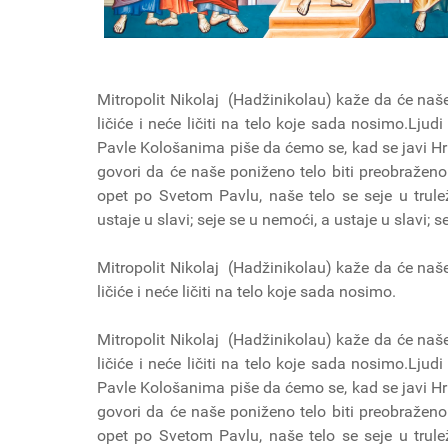
Mitropolit Nikolaj (Hadžinikolau) kaže da će naše 
ličiće i neće ličiti na telo koje sada nosimo.Ljud
Pavle Kološanima piše da ćemo se, kad se javi Hrist
govori da će naše poniženo telo biti preobražen
opet po Svetom Pavlu, naše telo se seje u trulež
ustaje u slavi; seje se u nemoći, a ustaje u slavi; 
Mitropolit Nikolaj (Hadžinikolau) kaže da će naše 
ličiće i neće ličiti na telo koje sada nosimo.
Mitropolit Nikolaj (Hadžinikolau) kaže da će naše 
ličiće i neće ličiti na telo koje sada nosimo.Ljud
Pavle Kološanima piše da ćemo se, kad se javi Hrist
govori da će naše poniženo telo biti preobražen
opet po Svetom Pavlu, naše telo se seje u trulež