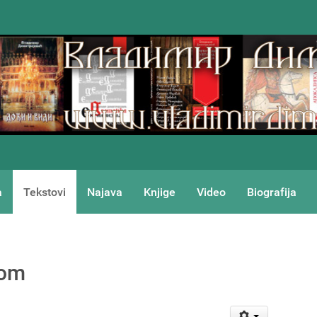
a
Tekstovi
Najava
Knjige
Video
Biografija
vom