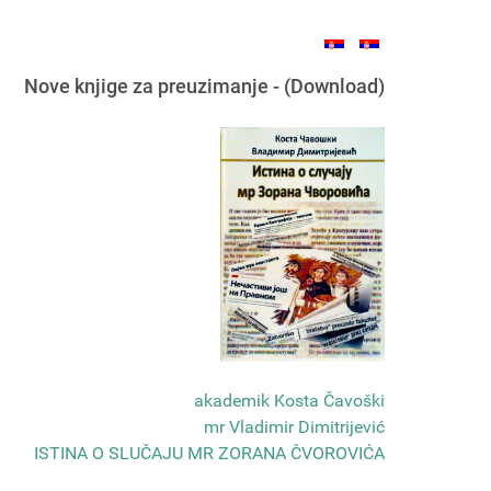
Nove knjige za preuzimanje - (Download)
akademik Kosta Čavoški
mr Vladimir Dimitrijević
ISTINA O SLUČAJU MR ZORANA ČVOROVIĆA