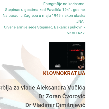
Fotografije na koricama:
Stepinac u gostima kod Pavelića 1941. godine,
Na paradi u Zagrebu u maju 1945, nakon ulaska
JNA i
Crvene armije sede Stepinac, Bakarić i pukovnik
NKVD Rak
.
KLOVNOKRATIJA
rbija za vlade Aleksandra Vučića
Dr Zoran Čvorović
Dr Vladimir Dimitrijević