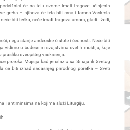
 podvižnici će na telu svome imati tragove učinjenih
ve greha – njihova će tela biti crna i tamna.Vaskrsla
će biti teška, neće imati tragova umora, gladi i žeđi,
eči, nego stanje anđeoske čistote i čednosti. Neće biti
ga vidimo u čudesnim svojstvima svetih moštiju, koje
ao prasliku sveopšteg vaskrsenja.
ce proroka Mojsija kad je silazio sa Sinaja ili Svetog
 će biti iznad sadašnjeg prirodnog poretka – Sveti
a i antiminsima na kojima služi Liturgiju.
ih.