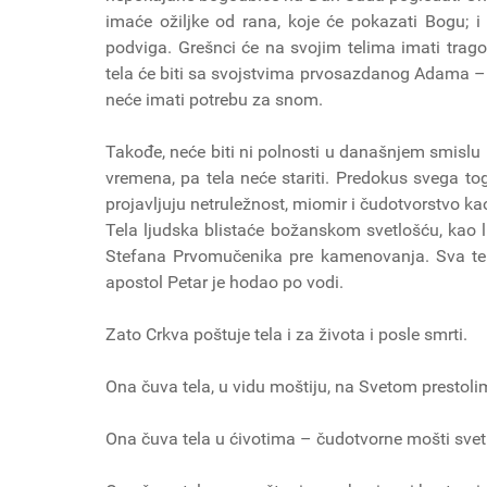
imaće ožiljke od rana, koje će pokazati Bogu; i
podviga. Grešnci će na svojim telima imati trago
tela će biti sa svojstvima prvosazdanog Adama – ne
neće imati potrebu za snom.
Takođe, neće biti ni polnosti u današnjem smislu r
vremena, pa tela neće stariti. Predokus svega to
projavljuju netruležnost, miomir i čudotvorstvo k
Tela ljudska blistaće božanskom svetlošću, kao li
Stefana Prvomučenika pre kamenovanja. Sva tela
apostol Petar je hodao po vodi.
Zato Crkva poštuje tela i za života i posle smrti.
Ona čuva tela, u vidu moštiju, na Svetom prestolim
Ona čuva tela u ćivotima – čudotvorne mošti svet