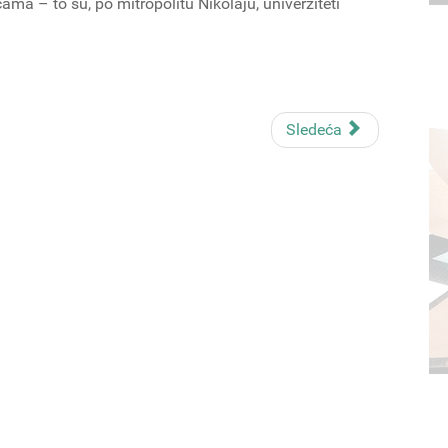
ma – to su, po mitropolitu Nikolaju, univerziteti
Sledeća