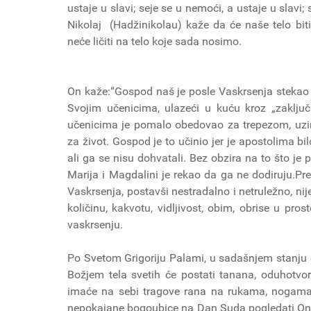
ustaje u slavi; seje se u nemoći, a ustaje u slavi;
Nikolaj (Hadžinikolau) kaže da će naše telo biti 
neće ličiti na telo koje sada nosimo.
On kaže:“Gospod naš je posle Vaskrsenja stekao T
Svojim učenicima, ulazeći u kuću kroz „zaključa
učenicima je pomalo obedovao za trepezom, uzim
za život. Gospod je to učinio jer je apostolima b
ali ga se nisu dohvatali. Bez obzira na to što j
Marija i Magdalini je rekao da ga ne dodiruju.P
Vaskrsenja, postavši nestradalno i netruležno, nije
količinu, kakvotu, vidljivost, obim, obrise u pro
vaskrsenju.
Po Svetom Grigoriju Palami, u sadašnjem stanju 
Božjem tela svetih će postati tanana, oduhotvor
imaće na sebi tragove rana na rukama, nogama 
nepokajane bogoubice na Dan Suda pogledati On