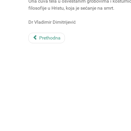
Ona čuva tela u osveštanim grobovima i kosturnica
filosofije u Hristu, koja je sećanje na smrt.
Dr Vladimir Dimitrijević
Prethodna