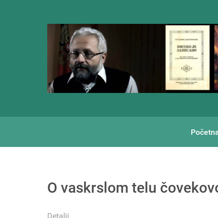
Početn
O vaskrslom telu čoveko
Detalji