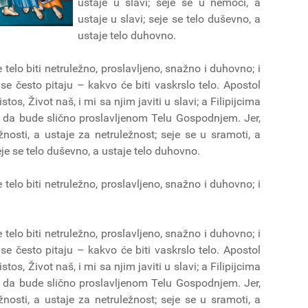
ustaje u slavi; seje se u nemoći, a
ustaje u slavi; seje se telo duševno, a
ustaje telo duhovno.
telo biti netruležno, proslavljeno, snažno i duhovno; i
i se često pitaju – kakvo će biti vaskrslo telo. Apostol
os, Život naš, i mi sa njim javiti u slavi; a Filipijcima
o da bude slično proslavljenom Telu Gospodnjem. Jer,
nosti, a ustaje za netruležnost; seje se u sramoti, a
seje se telo duševno, a ustaje telo duhovno.
telo biti netruležno, proslavljeno, snažno i duhovno; i
telo biti netruležno, proslavljeno, snažno i duhovno; i
i se često pitaju – kakvo će biti vaskrslo telo. Apostol
os, Život naš, i mi sa njim javiti u slavi; a Filipijcima
o da bude slično proslavljenom Telu Gospodnjem. Jer,
nosti, a ustaje za netruležnost; seje se u sramoti, a