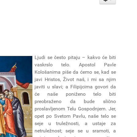
Ljudi se često pitaju – kakvo će biti
vaskrslo telo. Apostol Pavle
Kološanima piše da ćemo se, kad se
javi Hristos, Život naš, i mi sa njim
javiti u slavi; a Filipijcima govori da
će naše poniženo telo biti
preobraženo da bude slično
proslavljenom Telu Gospodnjem. Jer,
opet po Svetom Pavlu, naše telo se
seje u truležnosti, a ustaje za
netruležnost; seje se u sramoti, a