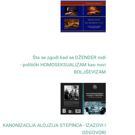
Šta se zgodi kad se DŽENDER rodi
- politički HOMOSEKSUALIZAM kao novi
BOLJŠEVIZAM
КANONIZACIJA ALOJZIJA STEPINCA - IZAZOVI I
ODGOVORI