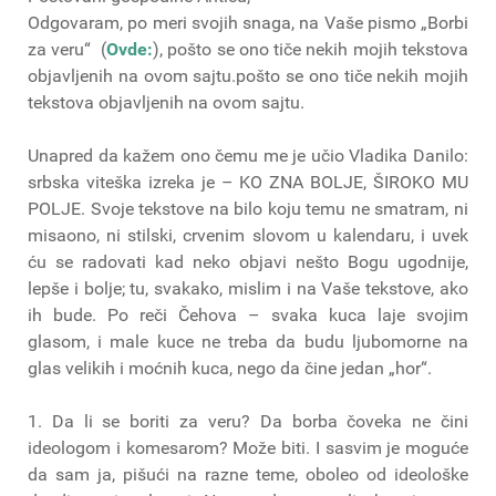
Odgovaram, po meri svojih snaga, na Vaše pismo „Borbi
za veru“
(
Ovde:
), pošto se ono tiče nekih mojih tekstova
objavljenih na ovom sajtu.pošto se ono tiče nekih mojih
tekstova objavljenih na ovom sajtu.
Unapred da kažem ono čemu me je učio Vladika Danilo:
srbska viteška izreka je – KO ZNA BOLJE, ŠIROKO MU
POLJE. Svoje tekstove na bilo koju temu ne smatram, ni
misaono, ni stilski, crvenim slovom u kalendaru, i uvek
ću se radovati kad neko objavi nešto Bogu ugodnije,
lepše i bolje; tu, svakako, mislim i na Vaše tekstove, ako
ih bude. Po reči Čehova – svaka kuca laje svojim
glasom, i male kuce ne treba da budu ljubomorne na
glas velikih i moćnih kuca, nego da čine jedan „hor“.
1. Da li se boriti za veru? Da borba čoveka ne čini
ideologom i komesarom? Može biti. I sasvim je moguće
da sam ja, pišući na razne teme, oboleo od ideološke