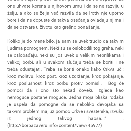
one uhvate korena u njihovom umu i da se ne razviju u
želju, a ako se želja već razvila da se lrotiv nje uporno
bore i da ne dopuste da takva osećanja ovladaju njima i
da se ostvare u životu kao grešno ponašanje.
Koliko je do mene bilo, ja sam se uvek trudio da takvim
ljudima pomognem. Neki su se oslobodili tog greha, neki
se oslobađaju, neki su još uvek u velikim neprilikama i
velikoj borbi, ali u svakom slučaju treba se boriti i ne
treba odustajati. Treba se boriti onako kako Crkva uči:
kroz molitvu, kroz post, kroz uzdržanje, kroz pokajanje,
kroz poslušnost, kroz borbu protiv pomisli. I Bog će
pomoći da i ono što nekad čoveku izgleda kao
nemoguće postane moguće. Jedna moja bliska rođaka
je uspela da pomogne da se nekoliko devojaka sa
takvim problemima, uz pomoć Crkve i sveštenika, izvuku
iz jednog takvog haosa...“ .
(http://borbazaveru.info/content/view/4597/)