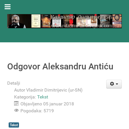
Odgovor Aleksandru Antiću
Detalji
Autor
Vladimir Dimitrijevic (ur-SN)
Kategorija:
Tekst
Objavljeno 05 januar 2018
Pogodaka: 5719
Tekst