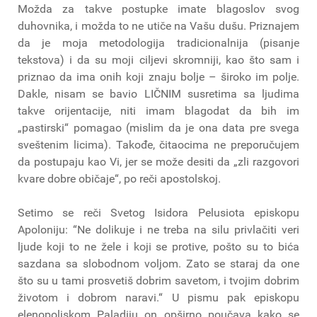
Možda za takve postupke imate blagoslov svog
duhovnika, i možda to ne utiče na Vašu dušu. Priznajem
da je moja metodologija tradicionalnija (pisanje
tekstova) i da su moji ciljevi skromniji, kao što sam i
priznao da ima onih koji znaju bolje – široko im polje.
Dakle, nisam se bavio LIČNIM susretima sa ljudima
takve orijentacije, niti imam blagodat da bih im
„pastirski“ pomagao (mislim da je ona data pre svega
sveštenim licima). Takođe, čitaocima ne preporučujem
da postupaju kao Vi, jer se može desiti da „zli razgovori
kvare dobre običaje“, po reči apostolskoj.
Setimo se reči Svetog Isidora Pelusiota episkopu
Apoloniju: “Ne dolikuje i ne treba na silu privlačiti veri
ljude koji to ne žele i koji se protive, pošto su to bića
sazdana sa slobodnom voljom. Zato se staraj da one
što su u tami prosvetiš dobrim savetom, i tvojim dobrim
životom i dobrom naravi.“ U pismu pak episkopu
elenopoljskom Paladiju on opširno poučava kako se