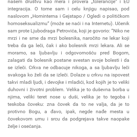
našem društvu kao mera i provera „tolerancije“ i EU
integracija. O tome sam i celu knjigu napisao, pod
naslovom „Hominterna i Gejstapo / Ogledi o političkom
homoseksualizmu“ (može se naći i na Internetu). Učenik
sam prote Ljubodraga Petrovića, koji je govorio: “Niko ne
mrzi i ne sme da mrzi bolesnika, naročito ne lekar koji
treba da ga leči, čak i ako bolesnik mrzi lekara. Ali se
moramo, sa ljubavlju i odgovornošću pred Bogom,
zalagati da bolesnik postane svestan svoje bolesti i da
se izleči. Crkva ne odbacuje nikoga, a sa ljubavlju leči
svakoga ko želi da se izleči. Dolaze u crkvu na ispovest
takvi mladi ljudi, i devojke i mladići, kod kojih je to veliki
duhovni i životni problem. Velika je to duševna borba u
njima, veliki teret nose u duši, velika je to tegoba i
teskoba čoveku: zna čovek da to ne valja, da je to
protivno Bogu, a đavo, ipak, negde nađe mesta u
čovekovom umu i srcu da podgrejava takve naopake
želje i osećanja.