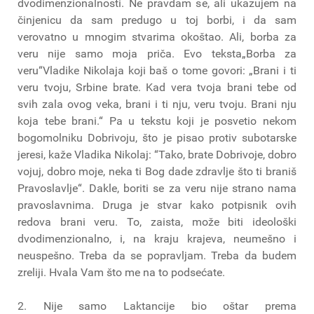
dvodimenzionalnosti. Ne pravdam se, ali ukazujem na
činjenicu da sam predugo u toj borbi, i da sam
verovatno u mnogim stvarima okoštao. Ali, borba za
veru nije samo moja priča. Evo teksta„Borba za
veru“Vladike Nikolaja koji baš o tome govori: „Brani i ti
veru tvoju, Srbine brate. Kad vera tvoja brani tebe od
svih zala ovog veka, brani i ti nju, veru tvoju. Brani nju
koja tebe brani.“ Pa u tekstu koji je posvetio nekom
bogomolniku Dobrivoju, što je pisao protiv subotarske
jeresi, kaže Vladika Nikolaj: “Tako, brate Dobrivoje, dobro
vojuj, dobro moje, neka ti Bog dade zdravlje što ti braniš
Pravoslavlje“. Dakle, boriti se za veru nije strano nama
pravoslavnima. Druga je stvar kako potpisnik ovih
redova brani veru. To, zaista, može biti ideološki
dvodimenzionalno, i, na kraju krajeva, neumešno i
neuspešno. Treba da se popravljam. Treba da budem
zreliji. Hvala Vam što me na to podsećate.
2. Nije samo Laktancije bio oštar prema