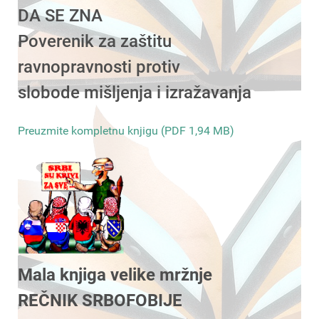
DA SE ZNA
Poverenik za zaštitu
ravnopravnosti protiv
slobode mišljenja i izražavanja
Preuzmite kompletnu knjigu (PDF 1,94 MB)
Mala knjiga velike mržnje
REČNIK SRBOFOBIJE