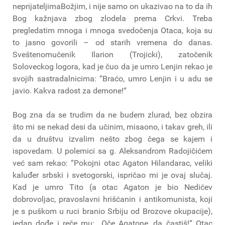
neprijateljimaBožjim, i nije samo on ukazivao na to da ih
Bog kažnjava zbog zlodela prema Crkvi. Treba
pregledatim mnoga i mnoga svedočenja Otaca, koja su
to jasno govorili – od starih vremena do danas.
Sveštenomučenik Ilarion (Trojicki), zatočenik
Soloveckog logora, kad je čuo da je umro Lenjin rekao je
svojih sastradalnicima: “Braćo, umro Lenjin i u adu se
javio. Kakva radost za demone!“
Bog zna da se trudim da ne budem zlurad, bez obzira
što mi se nekad desi da učinim, misaono, i takav greh, ili
da u društvu izvalim nešto zbog čega se kajem i
ispovedam. U polemici sa g. Aleksandrom Radojičićem
već sam rekao: “Pokojni otac Agaton Hilandarac, veliki
kaluđer srbski i svetogorski, ispričao mi je ovaj slučaj.
Kad je umro Tito (a otac Agaton je bio Nedićev
dobrovoljac, pravoslavni hrišćanin i antikomunista, koji
je s puškom u ruci branio Srbiju od Brozove okupacije),
jedan dođe i reče mu: „Oče Agatone, da častiš!“ Otac