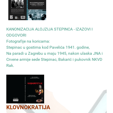
КANONIZACIJA ALOJZIJA STEPINCA - IZAZOVI I
ODGOVORI
Fotografije na koricama:
Stepinac u gostima kod Pavelića 1941. godine,
Na paradi u Zagrebu u maju 1945, nakon ulaska JNA i
Crvene armije sede Stepinac, Bakarić i pukovnik NKVD
Rak
.
KLOVNOKRATIJA