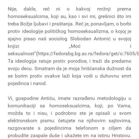
Nije, dakle, reč ni o kakvoj mržnji prema
homoseksualcima, koji su, kao i svi mi, grešnici što im
treba Božje ljubavi i praštanja. Reč je, ponavljam, o borbi
protiv ideologije političkog homoseksualizma, o kojoj je
sjajno pisao naš sociolog Slobodan Antonić u svojoj
knjizi „Moć i
seksualnost“(https://fedorabg.bg.ac.rs/fedora/get/o:7605
Ta ideologija ratuje protiv porodice, i traži da predamo
svoju decu. Smatram da je moja hrišćanska dužnost da
se borim protiv ovakve laži koja vodi u duhovnu smrt
pojedinca i narod.
Vi, gospodine Antiću, imate razrađenu metodologiju u
komunikaciji sa homoseksualcima, koji, po Vama,
možda to i nisu, i podrobno ste je opisali u svom
elektronskom pismu: četujete na njihovim sajtovima,
razgovarate s pojedincima telefonom s ciljem da
probudite zaspale duše i ukažete im na istinu Hristovu.