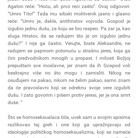
Agaton reče: “Hoću, ali prvo reci zašto“. Ovaj odgovori:
“Umro Tito!“ Tada mu srbski molitvenik jasno i glasno
reče: “Umro je, dakle, antihristov vojvoda. Gospod je
izgubio jednu dušu, za koju se bio raspeo. Pa zar ja, kao
sluga Hristov, da se radujem što je on izgubio jednu
dušu?“ I nije ga častio. Verujte, brate Aleksandre, ne
radujem se papinom potonuću u strašnu jeres, koja ga
čini predvodnikom mnogih u propast. I milosti Božjoj
prepuštam sve inoslavne, jer znam da ih Gospod voli
beskrajno više no što mogu i zamisliti. Nikog ne
osuđujem na pakao, nikom ne želim pakao, samo znam
da će pravoslavni koji se odreknu svoje vere izgubiti
dušu. I zato govorim i pišem protiv jeresi, jer je ona smrt
duše. “
Što se homoseksualaca tiče, uvek sam u svojim spisima
razlikovao taj greh i one koji ga upražnjavaju od
ideologije političkog homoseksualizma, koji se nameće