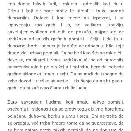
Ima danas takvih ljudi, i mladih i odraslih, koji idu u
Crkvu i koji se bore protiv te strasti i traže pomoć
duhovnika. Dolaze i kod mene na ispovest, i to
ispovedaju kao greh. I ja, sa velikom ljubavlju,
savetujem-svakoga od njih da pokuša, najpre, da se
uzdržava od takvih grešnih pomisli i želja, i da ih, u
duhovnoj borbi, odbacuje kao što se odbacuju bilo koje
druge zle i rđave pomisli. Da se bori kao što se mladići i
devojke, muškarci i žene, uzdržavajući se od prirodnih,
heteroseksualnih polnih želja i potreba, bore da pobede
grešne sklonosti i greh u sebi. Da se trudi da izbegne da
sebe dovodi u teške situacije i iskušenje da ne bi pao u
greh i da bi sačuvao čistotu duše i tela.
Zato savetujem ljudima koji imaju takve pomisli,
osećanja ili sklonosti da se protiv toga aktivno bore kroz
pojačanu duhovnu borbu u umu i srcu. Oni ne treba da
se predaju, već treba hrabro tome da se suprotstave, da
se bore najpre protiv takvih pomisli, da ne dopuste da