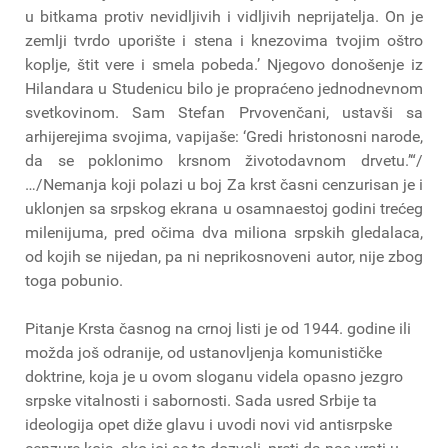
u bitkama protiv nevidljivih i vidljivih neprijatelja. On je
zemlji tvrdo uporište i stena i knezovima tvojim oštro
koplje, štit vere i smela pobeda.’ Njegovo donošenje iz
Hilandara u Studenicu bilo je propraćeno jednodnevnom
svetkovinom. Sam Stefan Prvovenčani, ustavši sa
arhijerejima svojima, vapijaše: ‘Gredi hristonosni narode,
da se poklonimo krsnom životodavnom drvetu.’“/
…/Nemanja koji polazi u boj Za krst časni cenzurisan je i
uklonjen sa srpskog ekrana u osamnaestoj godini trećeg
milenijuma, pred očima dva miliona srpskih gledalaca,
od kojih se nijedan, pa ni neprikosnoveni autor, nije zbog
toga pobunio.
Pitanje Krsta časnog na crnoj listi je od 1944. godine ili
možda još odranije, od ustanovljenja komunističke
doktrine, koja je u ovom sloganu videla opasno jezgro
srpske vitalnosti i sabornosti. Sada usred Srbije ta
ideologija opet diže glavu i uvodi novi vid antisrpske