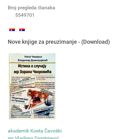
Broj pregleda članaka
5549701
Nove knjige za preuzimanje - (Download)
akademik Kosta Čavoški
mr Vladimir Dimitrijević