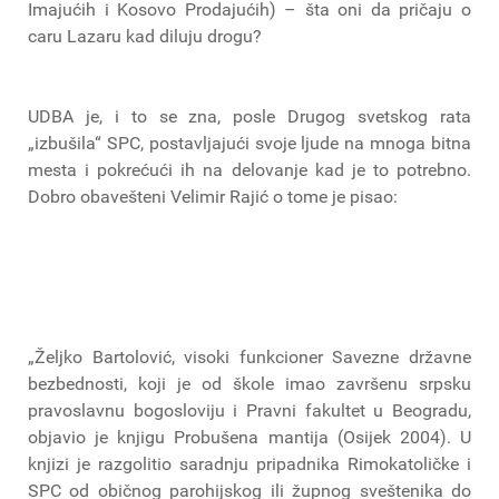
Imajućih i Kosovo Prodajućih) – šta oni da pričaju o
caru Lazaru kad diluju drogu?
UDBA je, i to se zna, posle Drugog svetskog rata
„izbušila“ SPC, postavljajući svoje ljude na mnoga bitna
mesta i pokrećući ih na delovanje kad je to potrebno.
Dobro obavešteni Velimir Rajić o tome je pisao:
„Željko Bartolović, visoki funkcioner Savezne državne
bezbednosti, koji je od škole imao završenu srpsku
pravoslavnu bogosloviju i Pravni fakultet u Beogradu,
objavio je knjigu Probušena mantija (Osijek 2004). U
knjizi je razgolitio saradnju pripadnika Rimokatoličke i
SPC od običnog parohijskog ili župnog sveštenika do