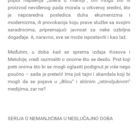
poput hapšenja „dilera u mantiji“, oni mogu biti ili
proizvod neviđenog pada morala u crkvenoj sredini, što
je neposredna posledica duha ekumenizma i
modernizma, ili provokacija koju prave službe sa svojim
saradnicima, pripremajući javnost za neke ozbiljne
događaje. A, naravno, sve se može ispostaviti i kao laž.
Međutim, u doba kad se sprema izdaja Kosova i
Metohije, vredi razmisliti o onome što se desilo. Prst koji
preti onima što bi se mogli oglasiti podignut je više nego
poučno – sada je preteći! Ima još tajni i skandala koji bi
mogli da se pojave u „Blicu“ i sličnim „istinoljubivim“
medijima, zar ne?
SERIJA O NEMANJIĆIMA U NESLUČAJNO DOBA