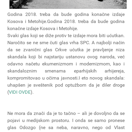
Godina 2018. treba da bude godina konačne izdaje
Kosova i Metohije.Godina 2018. treba da bude godina
konačne izdaje Kosova i Metohije.
Svaki glas koji se diže protiv te izdaje mora biti ućutkan.
Naročito se ne sme čuti glas vrha SPC. A najbolji način
da se zvanični glas Crkve ućutka je pravljenje niza
skandala koji bi najstariju ustanovu ovog naroda, već
odavno načetu ekumenizmom i modernizmom, kao i
skandaloznim smenama eparhijskih arhijereja,
kompromitovao u očima javnosti.I eto novog skandala:
uhapšen je sveštenik pod optužbom da je diler droge
(
VIDI OVDE
).
Ne mora da znači da je to tačno – ali je dovoljno da se
pojavi u medijskom prostoru. I onda se samo pronese
glas Odozgo (ne sa neba, naravno, nego od Vlast