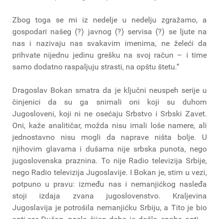
Zbog toga se mi iz nedelje u nedelju zgražamo, a
gospodari našeg (?) javnog (?) servisa (?) se ljute na
nas i nazivaju nas svakavim imenima, ne želeći da
prihvate nijednu jedinu grešku na svoj račun – i time
samo dodatno raspaljuju strasti, na opštu štetu.“
Dragoslav Bokan smatra da je ključni neuspeh serije u
činjenici da su ga snimali oni koji su duhom
Jugosloveni, koji ni ne osećaju Srbstvo i Srbski Zavet.
Oni, kaže analitičar, možda nisu imali loše namere, ali
jednostavno nisu mogli da naprave ništa bolje. U
njihovim glavama i dušama nije srbska punota, nego
jugoslovenska praznina. To nije Radio televizija Srbije,
nego Radio televizija Jugoslavije. I Bokan je, stim u vezi,
potpuno u pravu: između nas i nemanjićkog nasleđa
stoji izdaja zvana jugoslovenstvo. Kraljevina
Jugoslavija je potrošila nemanjićku Srbiju, a Tito je bio