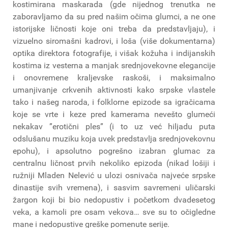
kostimirana maskarada (gde nijednog trenutka ne
zaboravljamo da su pred našim očima glumci, a ne one
istorijske ličnosti koje oni treba da predstavljaju), i
vizuelno siromašni kadrovi, i loša (više dokumentarna)
optika direktora fotografije, i višak kožuha i indijanskih
kostima iz vesterna a manjak srednjovekovne elegancije
i onovremene kraljevske raskoši, i maksimalno
umanjivanje crkvenih aktivnosti kako srpske vlastele
tako i našeg naroda, i folklorne epizode sa igračicama
koje se vrte i keze pred kamerama nevešto glumeći
nekakav ”erotični ples” (i to uz već hiljadu puta
odslušanu muziku koja uvek predstavlja srednjovekovnu
epohu), i apsolutno pogrešno izabran glumac za
centralnu ličnost prvih nekoliko epizoda (nikad lošiji i
ružniji Mladen Nelević u ulozi osnivača najveće srpske
dinastije svih vremena), i sasvim savremeni uličarski
žargon koji bi bio nedopustiv i početkom dvadesetog
veka, a kamoli pre osam vekova… sve su to očigledne
mane i nedopustive greške pomenute serije.