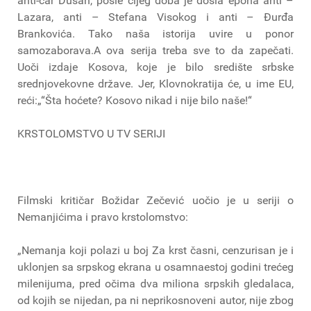
anti-car Dušan, posle čijeg doba je došla epoha anti –
Lazara, anti – Stefana Visokog i anti – Đurđa
Brankovića. Tako naša istorija uvire u ponor
samozaborava.A ova serija treba sve to da zapečati.
Uoči izdaje Kosova, koje je bilo središte srbske
srednjovekovne države. Jer, Klovnokratija će, u ime EU,
reći:„“Šta hoćete? Kosovo nikad i nije bilo naše!“
KRSTOLOMSTVO U TV SERIJI
Filmski kritičar Božidar Zečević uočio je u seriji o
Nemanjićima i pravo krstolomstvo:
„Nemanja koji polazi u boj Za krst časni, cenzurisan je i
uklonjen sa srpskog ekrana u osamnaestoj godini trećeg
milenijuma, pred očima dva miliona srpskih gledalaca,
od kojih se nijedan, pa ni neprikosnoveni autor, nije zbog