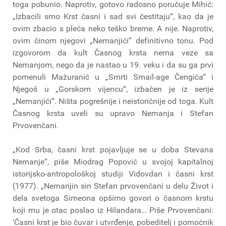
toga pobunio. Naprotiv, gotovo radosno poručuje Mihić:
„Izbacili smo Krst časni i sad svi čestitaju“, kao da je
ovim zbacio s pleća neko teško breme. A nije. Naprotiv,
ovim činom njegovi „Nemanjići“ definitivno tonu. Pod
izgovorom da kult Časnog krsta nema veze sa
Nemanjom, nego da je nastao u 19. veku i da su ga prvi
pomenuli Mažuranić u „Smrti Smail-age Čengića“ i
Njegoš u „Gorskom vijencu“, izbačen je iz serije
„Nemanjići“. Ništa pogrešnije i neistoričnije od toga. Kult
Časnog krsta uveli su upravo Nemanja i Stefan
Prvovenčani.
„Kod Srba, časni krst pojavljuje se u doba Stevana
Nemanje“, piše Miodrag Popović u svojoj kapitalnoj
istorijsko-antropološkoj studiji Vidovdan i časni krst
(1977). „Nemanjin sin Stefan prvovenčani u delu Život i
dela svetoga Simeona opširno govori o časnom krstu
koji mu je otac poslao iz Hilandara… Piše Prvovenčani:
‘Časni krst je bio čuvar i utvrđenje, pobeditelj i pomoćnik