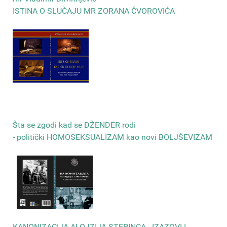
ISTINA O SLUČAJU MR ZORANA ČVOROVIĆA
Šta se zgodi kad se DŽENDER rodi
- politički HOMOSEKSUALIZAM kao novi BOLJŠEVIZAM
КANONIZACIJA ALOJZIJA STEPINCA - IZAZOVI I