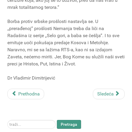
cenzure koja, ako joj se to dozvoli, preti da nas vrati u
mrak totalitarnog terora.“
Borba protiv srbske prošlosti nastavlja se. U
„prerađenoj“ prošlosti Nemanja treba da liči na
Radašina iz serije „Selo gori, a baba se češlja“. I to sve
emituje uoči pokušaja predaje Kosova i Metohije.
Naravno, mi se sa lažima RTS-a, kao ni sa izdajom
Zaveta, nećemo miriti. Jer, Bog Kome su služili naši sveti
preci je Hristos, Put, Istina i Život.
Dr Vladimir Dimitrijević
Prethodna
Sledeća
traži...
Pretraga