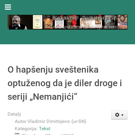
O hapšenju sveštenika
optuženog da je diler droge i
seriji „Nemanjići“
Detalji
Autor
Vladimir Dimitrijevic (ur-SN)
Kategorija:
Tekst