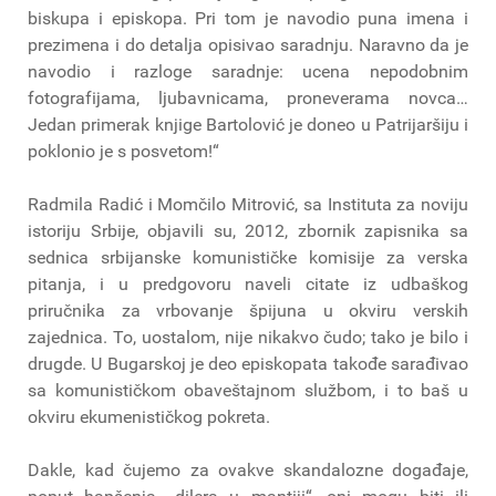
biskupa i episkopa. Pri tom je navodio puna imena i
prezimena i do detalja opisivao saradnju. Naravno da je
navodio i razloge saradnje: ucena nepodobnim
fotografijama, ljubavnicama, proneverama novca…
Jedan primerak knjige Bartolović je doneo u Patrijaršiju i
poklonio je s posvetom!“
Radmila Radić i Momčilo Mitrović, sa Instituta za noviju
istoriju Srbije, objavili su, 2012, zbornik zapisnika sa
sednica srbijanske komunističke komisije za verska
pitanja, i u predgovoru naveli citate iz udbaškog
priručnika za vrbovanje špijuna u okviru verskih
zajednica. To, uostalom, nije nikakvo čudo; tako je bilo i
drugde. U Bugarskoj je deo episkopata takođe sarađivao
sa komunističkom obaveštajnom službom, i to baš u
okviru ekumenističkog pokreta.
Dakle, kad čujemo za ovakve skandalozne događaje,