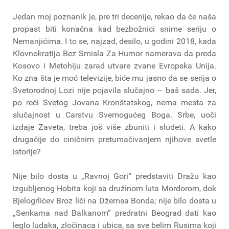
Jedan moj poznanik je, pre tri decenije, rekao da će naša
propast biti konačna kad bezbožnici snime seriju o
Nemanjićima. I to se, najzad, desilo, u godini 2018, kada
Klovnokratija Bez Smisla Za Humor namerava da preda
Kosovo i Metohiju zarad utvare zvane Evropska Unija.
Ko zna šta je moć televizije, biće mu jasno da se serija o
Svetorodnoj Lozi nije pojavila slučajno – baš sada. Jer,
po reči Svetog Jovana Kronštatskog, nema mesta za
slučajnost u Carstvu Svemogućeg Boga. Srbe, uoči
izdaje Zaveta, treba još više zbuniti i sludeti. A kako
drugačije do ciničnim pretumačivanjem njihove svetle
istorije?
Nije bilo dosta u „Ravnoj Gori“ predstaviti Dražu kao
izgubljenog Hobita koji sa družinom luta Mordorom, dok
Bjelogrlićev Broz liči na Džemsa Bonda; nije bilo dosta u
„Senkama nad Balkanom“ predratni Beograd dati kao
leglo ludaka, zločinaca i ubica, sa sve belim Rusima koji