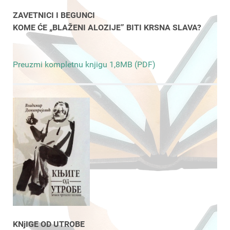
ZAVETNICI I BEGUNCI
KOME ĆE „BLAŽENI ALOZIJE” BITI KRSNA SLAVA?
Preuzmi kompletnu knjigu 1,8MB (PDF)
KNjIGE OD UTROBE