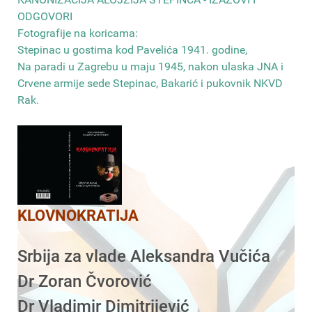
ODGOVORI
Fotografije na koricama:
Stepinac u gostima kod Pavelića 1941. godine,
Na paradi u Zagrebu u maju 1945, nakon ulaska JNA i
Crvene armije sede Stepinac, Bakarić i pukovnik NKVD
Rak
.
KLOVNOKRATIJA
Srbija za vlade Aleksandra Vučića
Dr Zoran Čvorović
Dr Vladimir Dimitrijević