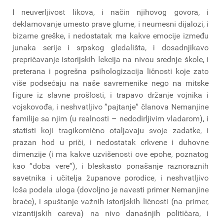
I neuverljivost likova, i način njihovog govora, i
deklamovanje umesto prave glume, i neumesni dijalozi, i
bizarne greške, i nedostatak ma kakve emocije između
junaka serije i srpskog gledališta, i dosadnjikavo
prepričavanje istorijskih lekcija na nivou srednje škole, i
preterana i pogrešna psihologizacija ličnosti koje zato
više podsećaju na naše savremenike nego na mitske
figure iz slavne prošlosti, i trapavo držanje vojnika i
vojskovođa, i neshvatljivo ”pajtanje” članova Nemanjine
familije sa njim (u realnosti – nedodirljivim vladarom), i
statisti koji tragikomično otaljavaju svoje zadatke, i
prazan hod u priči, i nedostatak crkvene i duhovne
dimenzije (i ma kakve uzvišenosti ove epohe, poznatog
kao ”doba vere”), i bleskasto ponašanje raznoraznih
savetnika i učitelja županove porodice, i neshvatljivo
loša podela uloga (dovoljno je navesti primer Nemanjine
braće), i spuštanje važnih istorijskih ličnosti (na primer,
vizantijskih careva) na nivo današnjih političara, i