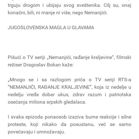
trguju drogom i ubijaju svog sveštenika. Cilj su, onaj
konačni, bili, ni manje ni više, nego Nemanjići.
JUGOSLOVENSKA MAGLA U GLAVAMA
Pišući o TV seriji „Nemanjići, rađanje kraljevine“, filmski
režiser Dragoslav Bokan kaže:
„Mnogo se i sa razlogom priča o TV seriji RTS-a
”NEMANJIĆI, RAĐANJE KRALJEVINE”, koja iz nedelje u
nedelju vređa dobar ukus, zdrav razum i patriotska
osećanja miliona srpskih gledalaca.
I svaka epizoda ponaosob izaziva burne reakcije i silne
proteste, koji nikako da posustanu, već se samo
povećavaju i umnožavaju.