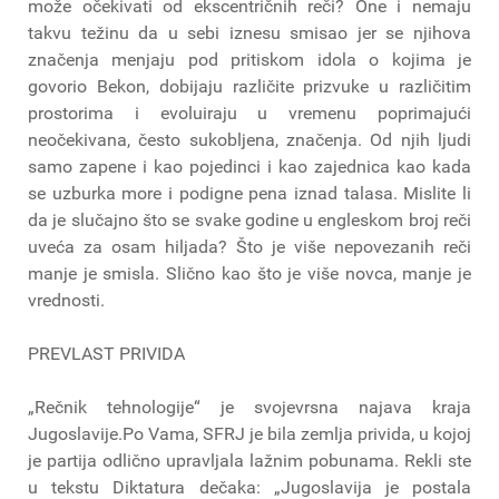
može očekivati od ekscentričnih reči? One i nemaju
takvu težinu da u sebi iznesu smisao jer se njihova
značenja menjaju pod pritiskom idola o kojima je
govorio Bekon, dobijaju različite prizvuke u različitim
prostorima i evoluiraju u vremenu poprimajući
neočekivana, često sukobljena, značenja. Od njih ljudi
samo zapene i kao pojedinci i kao zajednica kao kada
se uzburka more i podigne pena iznad talasa. Mislite li
da je slučajno što se svake godine u engleskom broj reči
uveća za osam hiljada? Što je više nepovezanih reči
manje je smisla. Slično kao što je više novca, manje je
vrednosti.
PREVLAST PRIVIDA
„Rečnik tehnologije“ je svojevrsna najava kraja
Jugoslavije.Po Vama, SFRJ je bila zemlja privida, u kojoj
je partija odlično upravljala lažnim pobunama. Rekli ste
u tekstu Diktatura dečaka: „Jugoslavija je postala