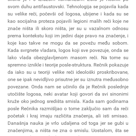
svom duhu antifaustovski. Tehnologija se pojavila kada
su velike reči, počevši od logosa, ubijene i kada su se
kao socijalna proteza pojavili legioni malih reči koje ne
znače ništa ili skoro ništa, jer su u vazalnom odnosu
prema kontekstu koji im jedini daje pravo na značenje, i
koje kao takve ne mogu da se povežu među sobom.
Kada svrgnete vladara, logos koji sve povezuje, onda se
lako vlada obezglavljenom masom reči. Na tome su
spremno iznikle i teorije posle-struktura. Rečnik pokazuje
da iako su u teoriji velike reči ideološki proskribovane,
one se ipak nevidljivo prisutne jer su iznutra međusobno
povezane. Onda nam se učinilo da je Rečnik poslednje
utočište logosa, neki avatar koji govori da svi sinonimi
kruže oko jednog središta smisla. Kada sam godinama
posle Rečnika razmišljao o tome zaključio sam da reči
početak i kraj imaju različita značenja, ali isti smisao.
Današnja nauka je vrlo udaljena od toga jer se gubi u
značenjima, a ništa ne zna o smislu. Uostalom, šta se