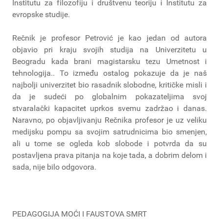
Institutu za filozofiju i društvenu teoriju i Institutu za
evropske studije.
Rečnik je profesor Petrović je kao jedan od autora
objavio pri kraju svojih studija na Univerzitetu u
Beogradu kada brani magistarsku tezu Umetnost i
tehnologija.. To između ostalog pokazuje da je naš
najbolji univerzitet bio rasadnik slobodne, kritičke misli i
da je sudeći po globalnim pokazateljima svoj
stvaralački kapacitet uprkos svemu zadržao i danas.
Naravno, po objavljivanju Rečnika profesor je uz veliku
medijsku pompu sa svojim satrudnicima bio smenjen,
ali u tome se ogleda kob slobode i potvrda da su
postavljena prava pitanja na koje tada, a dobrim delom i
sada, nije bilo odgovora.
PEDAGOGIJA MOĆI I FAUSTOVA SMRT