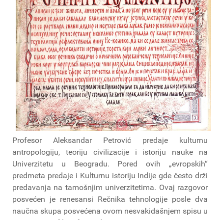
Profesor Aleksandar Petrović predaje kulturnu
antropologiju, teoriju civilizacije i istoriju nauke na
Univerzitetu u Beogradu. Pored ovih „evropskih“
predmeta predaje i Kulturnu istoriju Indije gde često drži
predavanja na tamošnjim univerzitetima. Ovaj razgovor
posvećen je renesansi Rečnika tehnologije posle dva
naučna skupa posvećena ovom nesvakidašnjem spisu u