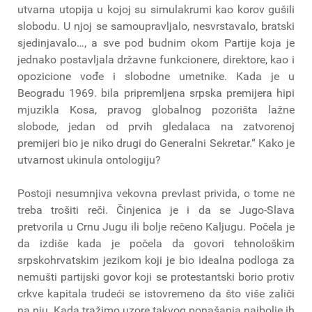
utvarna utopija u kojoj su simulakrumi kao korov gušili
slobodu. U njoj se samoupravljalo, nesvrstavalo, bratski
sjedinjavalo…, a sve pod budnim okom Partije koja je
jednako postavljala državne funkcionere, direktore, kao i
opozicione vođe i slobodne umetnike. Kada je u
Beogradu 1969. bila pripremljena srpska premijera hipi
mjuzikla Kosa, pravog globalnog pozorišta lažne
slobode, jedan od prvih gledalaca na zatvorenoj
premijeri bio je niko drugi do Generalni Sekretar.“ Kako je
utvarnost ukinula ontologiju?
Postoji nesumnjiva vekovna prevlast privida, o tome ne
treba trošiti reči. Činjenica je i da se Jugo-Slava
pretvorila u Crnu Jugu ili bolje rečeno Kaljugu. Počela je
da izdiše kada je počela da govori tehnološkim
srpskohrvatskim jezikom koji je bio idealna podloga za
nemušti partijski govor koji se protestantski borio protiv
crkve kapitala trudeći se istovremeno da što više zaliči
na nju. Kada tražimo uzore takvog ponašanja najbolje ih