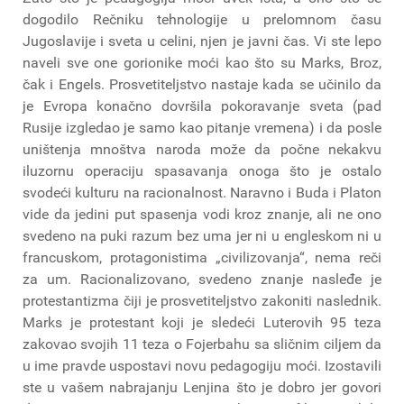
dogodilo Rečniku tehnologije u prelomnom času
Jugoslavije i sveta u celini, njen je javni čas. Vi ste lepo
naveli sve one gorionike moći kao što su Marks, Broz,
čak i Engels. Prosvetiteljstvo nastaje kada se učinilo da
je Evropa konačno dovršila pokoravanje sveta (pad
Rusije izgledao je samo kao pitanje vremena) i da posle
uništenja mnoštva naroda može da počne nekakvu
iluzornu operaciju spasavanja onoga što je ostalo
svodeći kulturu na racionalnost. Naravno i Buda i Platon
vide da jedini put spasenja vodi kroz znanje, ali ne ono
svedeno na puki razum bez uma jer ni u engleskom ni u
francuskom, protagonistima „civilizovanja“, nema reči
za um. Racionalizovano, svedeno znanje nasleđe je
protestantizma čiji je prosvetiteljstvo zakoniti naslednik.
Marks je protestant koji je sledeći Luterovih 95 teza
zakovao svojih 11 teza o Fojerbahu sa sličnim ciljem da
u ime pravde uspostavi novu pedagogiju moći. Izostavili
ste u vašem nabrajanju Lenjina što je dobro jer govori