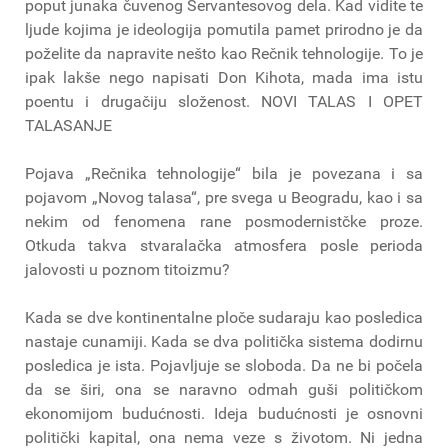
poput junaka čuvenog Servantesovog dela. Kad vidite te
ljude kojima je ideologija pomutila pamet prirodno je da
poželite da napravite nešto kao Rečnik tehnologije. To je
ipak lakše nego napisati Don Kihota, mada ima istu
poentu i drugačiju složenost. NOVI TALAS I OPET
TALASANJE
Pojava „Rečnika tehnologije“ bila je povezana i sa
pojavom „Novog talasa“, pre svega u Beogradu, kao i sa
nekim od fenomena rane posmodernistčke proze.
Otkuda takva stvaralačka atmosfera posle perioda
jalovosti u poznom titoizmu?
Kada se dve kontinentalne ploče sudaraju kao posledica
nastaje cunamiji. Kada se dva politička sistema dodirnu
posledica je ista. Pojavljuje se sloboda. Da ne bi počela
da se širi, ona se naravno odmah guši političkom
ekonomijom budućnosti. Ideja budućnosti je osnovni
politički kapital, ona nema veze s životom. Ni jedna