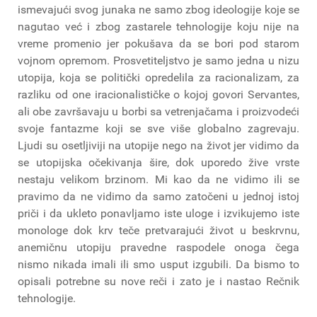
ismevajući svog junaka ne samo zbog ideologije koje se
nagutao već i zbog zastarele tehnologije koju nije na
vreme promenio jer pokušava da se bori pod starom
vojnom opremom. Prosvetiteljstvo je samo jedna u nizu
utopija, koja se politički opredelila za racionalizam, za
razliku od one iracionalističke o kojoj govori Servantes,
ali obe završavaju u borbi sa vetrenjačama i proizvodeći
svoje fantazme koji se sve više globalno zagrevaju.
Ljudi su osetljiviji na utopije nego na život jer vidimo da
se utopijska očekivanja šire, dok uporedo žive vrste
nestaju velikom brzinom. Mi kao da ne vidimo ili se
pravimo da ne vidimo da samo zatočeni u jednoj istoj
priči i da ukleto ponavljamo iste uloge i izvikujemo iste
monologe dok krv teče pretvarajući život u beskrvnu,
anemičnu utopiju pravedne raspodele onoga čega
nismo nikada imali ili smo usput izgubili. Da bismo to
opisali potrebne su nove reči i zato je i nastao Rečnik
tehnologije.