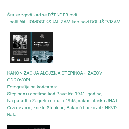
Šta se zgodi kad se DŽENDER rodi
- politički HOMOSEKSUALIZAM kao novi BOLJŠEVIZAM
КANONIZACIJA ALOJZIJA STEPINCA - IZAZOVI I
ODGOVORI
Fotografije na koricama:
Stepinac u gostima kod Pavelića 1941. godine,
Na paradi u Zagrebu u maju 1945, nakon ulaska JNA i
Crvene armije sede Stepinac, Bakarić i pukovnik NKVD
Rak
.