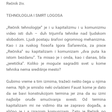
Rečnik živ.
TEHNOLOGIJA I SMRT LOGOSA
„Rečnik tehnologije“ je i u kapitalizmu i u komunizmu
video isti duh – duh trijumfa tehnike nad ljudskom
slobodom. Ljudi postaju šrafovi ogromnog mehanizma.
Kao i za ruskog fiosofa Igora Šafareviča, za pisce
„Rečnika“ su kapitalizam i komunizam „dva puta ka
istom bezdanu“. Ta misao je i onda, kao i danas, bila
„jeretička“. Koliko je moguće sagraditi svet u kome
tehnika nema središnje mesto?
Gubimo vreme s tim izmima, tražeći nešto čega u njima
nema. Njih je smislio neki ovlašćeni Faust kome je dato
da se bavi konstrukcijom termina jer zna da su izmi
najbolje oruđe smućivanja svesti. Od termina
kapitalizam mi ne vidimo šta se zapravo događa, a
slično je i s izrazom komunizam. Zato je Rečnik po