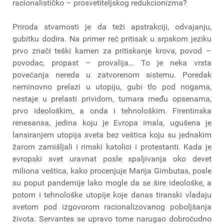
racionalističko – prosvetiteljskog redukcionizma?
Priroda stvarnosti je da teži apstrakciji, odvajanju,
gubitku dodira. Na primer reč pritisak u srpskom jeziku
prvo znači teški kamen za pritiskanje krova, povod –
povodac, propast – provalija… To je neka vrsta
povećanja nereda u zatvorenom sistemu. Poredak
neminovno prelazi u utopiju, gubi tlo pod nogama,
nestaje u prelasti prividom, tumara među opsenama,
prvo ideološkim, a onda i tehnološkim. Firentinska
renesansa, jedina koju je Evropa imala, ugušena je
lansiranjem utopija sveta bez veštica koju su jednakim
žarom zamišljali i rimski katolici i protestanti. Kada je
evropski svet uravnat posle spaljivanja oko devet
miliona veštica, kako procenjuje Marija Gimbutas, posle
su poput pandemije lako mogle da se šire ideološke, a
potom i tehnološke utopije koje danas tiranski vladaju
svetom pod izgovorom racionalizovanog poboljšanja
života. Servantes se upravo tome narugao dobroćudno