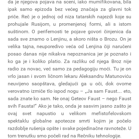
da je njegova pojava na sceni, iako mumifikovana, bila
ipak samo epizoda bez većeg značaja za glavni tok
priče. Reč je o jednoj od niza tatarskih najezdi koje su
prohujale Rusijom, u promenjenoj formi, ali s istom
suštinom. O perifernosti te pojave govori činjenica da
sada sve znamo o Lenjinu, a skoro ništa o Brozu. On je
velika tajna, neuporedivo veća od Lenjina čiji naručeni
posao danas nije nikakva nepoznanica jer je poznato i
ko ga je i koliko platio. Za razliku od njega Broz nije
radio za novac, već samo za pedagogiju moći. Tu je on
vrlo jasan i svom ličnom lekaru Aleksandru Matunoviću
neuvijeno saopštava, gledajući ga u oči, dok ovome
verovatno izmiče tlo ispod nogu – „Ja sam Faust…. eto,
sada znate ko sam. Ne onaj Geteov Faust – nego Faust
svih Fausta!“ Ako je tako, onda je sasvim jasno zašto je
ovaj svet napustio u velikom mefistofelovskom
spektaklu globalne apoteoze smrti kojim je počelo
razdoblje rušenja opšte i svake pojedinačne ravnoteže. U
tom trenutku smo počeli rad na Rečniku tehnologije.