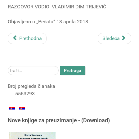
RAZGOVOR VODIO: VLADIMIR DIMITRIJEVIĆ
Objavljeno u „Pečatu“ 13.aprila 2018.
Prethodna
Sledeća
traži...
Pretraga
Broj pregleda članaka
5553293
Nove knjige za preuzimanje - (Download)