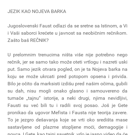
JEZIK KAO NOJEVA BARKA
Jugoslovenski Faust odlazi da se sretne sa Istinom, a Vi
i Vaši saborci krećete u javnost sa neobičnim rečnikom.
Zašto baš REČNIK?
U prelomnim trenucima ništa više nije potrebno nego
rečnik, jer se samo tako može oteti vrtlogu i nazreti uski
put. Samo jezik otvara pogled, on je ta Nojeva barka na
koju se može ukrcati pred potopom opsena i privida.
Bilo je očito da marksisti izdišu pred našim očima, gubili
su dah, nisu mogli onako glasno i samouvereno da
tumače „tajnu“ istorije, a neki drugi, njima nevidljivi,
Fausti su već bili tu i radili svoj posao. Još je Gete
pronikao da ugovor Mefista i Fausta nije teorija zavere.
To je jezgro dešavanja koje se vrti oko središta mase
sastavljene od plazme stopljene moći, demagogije i
novca. I Gete, kao tajni savetnik, vrlo je jasno video da će