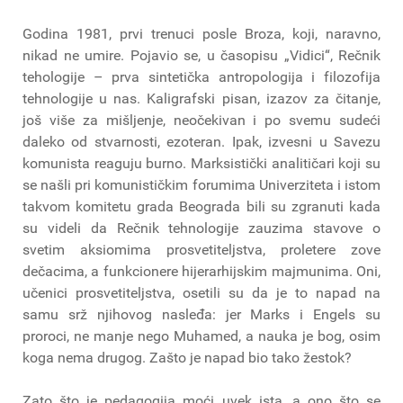
Godina 1981, prvi trenuci posle Broza, koji, naravno,
nikad ne umire. Pojavio se, u časopisu „Vidici“, Rečnik
tehologije – prva sintetička antropologija i filozofija
tehnologije u nas. Kaligrafski pisan, izazov za čitanje,
još više za mišljenje, neočekivan i po svemu sudeći
daleko od stvarnosti, ezoteran. Ipak, izvesni u Savezu
komunista reaguju burno. Marksistički analitičari koji su
se našli pri komunističkim forumima Univerziteta i istom
takvom komitetu grada Beograda bili su zgranuti kada
su videli da Rečnik tehnologije zauzima stavove o
svetim aksiomima prosvetiteljstva, proletere zove
dečacima, a funkcionere hijerarhijskim majmunima. Oni,
učenici prosvetiteljstva, osetili su da je to napad na
samu srž njihovog nasleđa: jer Marks i Engels su
proroci, ne manje nego Muhamed, a nauka je bog, osim
koga nema drugog. Zašto je napad bio tako žestok?
Zato što je pedagogija moći uvek ista, a ono što se