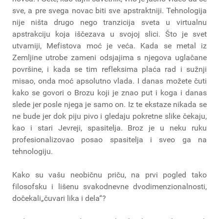
sve, a pre svega novac biti sve apstraktniji. Tehnologija
nije ništa drugo nego tranzicija sveta u virtualnu
apstrakciju koja iščezava u svojoj slici. Što je svet
utvarniji, Mefistova moć je veća. Kada se metal iz
Zemljine utrobe zameni odsjajima s njegova uglačane
površine, i kada se tim refleksima plaća rad i sužnji
misao, onda moć apsolutno vlada. I danas možete čuti
kako se govori o Brozu koji je znao put i koga i danas
slede jer posle njega je samo on. Iz te ekstaze nikada se
ne bude jer dok piju pivo i gledaju pokretne slike čekaju,
kao i stari Jevreji, spasitelja. Broz je u neku ruku
profesionalizovao posao spasitelja i sveo ga na
tehnologiju.
Kako su vašu neobičnu priču, na prvi pogled tako
filosofsku i lišenu svakodnevne dvodimenzionalnosti,
dočekali„čuvari lika i dela“?