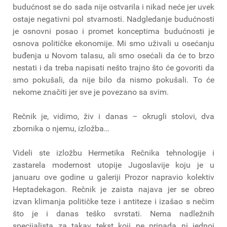
budućnost se do sada nije ostvarila i nikad neće jer uvek
ostaje negativni pol stvarnosti. Nadgledanje budućnosti
je osnovni posao i promet konceptima budućnosti je
osnova političke ekonomije. Mi smo uživali u osećanju
buđenja u Novom talasu, ali smo osećali da će to brzo
nestati i da treba napisati nešto trajno što će govoriti da
smo pokušali, da nije bilo da nismo pokušali. To će
nekome značiti jer sve je povezano sa svim.
Rečnik je, vidimo, živ i danas – okrugli stolovi, dva
zbornika o njemu, izložba…
Videli ste izložbu Hermetika Rečnika tehnologije i
zastarela modernost utopije Jugoslavije koju je u
januaru ove godine u galeriji Prozor napravio kolektiv
Heptadekagon. Rečnik je zaista najava jer se obreo
izvan klimanja političke teze i antiteze i izašao s nečim
što je i danas teško svrstati. Nema nadležnih
specijalista za takav tekst koji ne pripada ni jednoj