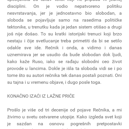
disciplini. On je vodio nepatvoreno politiku
nesvrstavanja, jer je jednostavno bio slobodan, a
sloboda se pojavljuje samo na rasedima političke
tektonike, u trenutku kada je jedan sistem otišao a drugi
još nije došao. To su kratki istorijski trenuci koji brzo
nestaju i čije svetlucanje treba primetiti da bi se setilo
odakle sve ide. Rečnik i onda, a vidimo i danas
uznemirava jer se usudio da bude slobodan dok ljudi,
kako kaže Ruso, iako se rađaju slobodni ceo život
provode u lancima. Dokle je išla ta sloboda vidi se i po
tome što su autori rečnika tek danas postali poznati. Oni
su tajna i u vremenu objave, i dugo posle toga.
KONAČNO IZAĆI IZ LAŽNE PRIČE
Prošlo je više od tri decenije od pojave Rečnika, a mi
živimo u svetu ostvarene utopije. Kako izgleda svet koji
je sazdan na osnovu pogrešnih pretpostavki