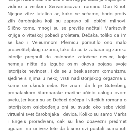
vidimo u velikom Servantesovom romanu Don Kihot.
Njegov vitez lutalica se, kako se sećamo, borio protiv
zlih čarobnjaka koji su zapravo bili obični mlinovi.
Slično tome, mnogi su se previše načitali Marksovih
knjiga o viteškoj pobedi proletera, Dečaka, toliko da im
se kao i Veleumnom Plemiću pomutilo ono malo
prosvetiteljskog razuma, tako da su iz začaranog zamka
istorije pregnuli da oslobode zatočene device, koje
nemaju ništa da izgube osim okova pojasa svoje
istorijske nevinosti, i da se u besklasnom komunizmu
sjedine s njima u nekoj vrsti nadistorijskog orgazma u
kome će ukinuti sebe. Ne znam da li je Gutenberg
pronalaskom štamparske mašine učinio uslugu ovom
svetu, jer kada su se Dečaci dočepali viteških romana o
istorijskom oslobođenju oni su svuda oko sebe videli
virtuelni svet čarobnjaka i devica. Koliko su samo Marks
i Engels prorađivani, čak su kao obavezni predmet
ugurani na univerzitete da bismo svi postali sumanuti