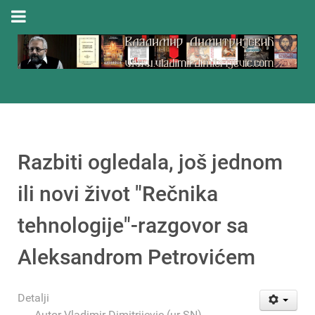
Razbiti ogledala, još jednom
ili novi život "Rečnika
tehnologije"-razgovor sa
Aleksandrom Petrovićem
Detalji
Autor
Vladimir Dimitrijevic (ur-SN)