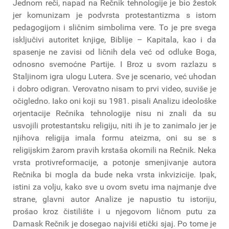
Jednom reči, napad na Rečnik tehnologije je bio žestok
jer komunizam je podvrsta protestantizma s istom
pedagogijom i sličnim simbolima vere. To je pre svega
isključivi autoritet knjige, Biblije – Kapitala, kao i da
spasenje ne zavisi od ličnih dela već od odluke Boga,
odnosno svemoćne Partije. I Broz u svom razlazu s
Staljinom igra ulogu Lutera. Sve je scenario, već uhodan
i dobro odigran. Verovatno nisam to prvi video, suviše je
očigledno. Iako oni koji su 1981. pisali Analizu ideološke
orjentacije Rečnika tehnologije nisu ni znali da su
usvojili protestantsku religiju, niti ih je to zanimalo jer je
njihova religija imala formu ateizma, oni su se s
religijskim žarom pravih krstaša okomili na Rečnik. Neka
vrsta protivreformacije, a potonje smenjivanje autora
Rečnika bi mogla da bude neka vrsta inkvizicije. Ipak,
istini za volju, kako sve u ovom svetu ima najmanje dve
strane, glavni autor Analize je napustio tu istoriju,
prošao kroz čistilište i u njegovom ličnom putu za
Damask Rečnik je dosegao najviši etički sjaj. Po tome je