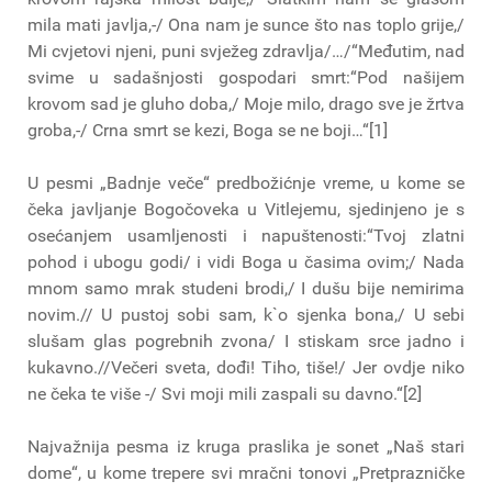
mila mati javlja,-/ Ona nam je sunce što nas toplo grije,/
Mi cvjetovi njeni, puni svježeg zdravlja/…/“Međutim, nad
svime u sadašnjosti gospodari smrt:“Pod našijem
krovom sad je gluho doba,/ Moje milo, drago sve je žrtva
groba,-/ Crna smrt se kezi, Boga se ne boji…“[1]
U pesmi „Badnje veče“ predbožićnje vreme, u kome se
čeka javljanje Bogočoveka u Vitlejemu, sjedinjeno je s
osećanjem usamljenosti i napuštenosti:“Tvoj zlatni
pohod i ubogu godi/ i vidi Boga u časima ovim;/ Nada
mnom samo mrak studeni brodi,/ I dušu bije nemirima
novim.// U pustoj sobi sam, k`o sjenka bona,/ U sebi
slušam glas pogrebnih zvona/ I stiskam srce jadno i
kukavno.//Večeri sveta, dođi! Tiho, tiše!/ Jer ovdje niko
ne čeka te više -/ Svi moji mili zaspali su davno.“[2]
Najvažnija pesma iz kruga praslika je sonet „Naš stari
dome“, u kome trepere svi mračni tonovi „Pretprazničke