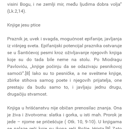
visini Bogu, i ne zemlji mir, među ljudima dobra volja“
(Lk.2,14).
Knjige jesu ptice
Praznik je, uvek i svagda, mogućnost epifanije, javljanja
iz višnjeg sveta. Epifanijski potencijal praznika ostvaruje
se u Šantićevoj pesmi kroz oživljavanje njegovih knjiga
koje su do tada bile neme na stolu. Po Miodragu
Pavloviću, „knjige počinju da se odazivaju pesnikovoj
samoći“.[8] Iako su to pesničke, a ne sveštene knjige,
zbirke stihova samog poete i njegovih prijatelja, one
prestaju da budu samo to, i javljaju jednu drugu,
drugačiju stvarnost.
Knjiga u hrišćanstvu nije običan prenosilac znanja. Ona
je živa i životvorna: slatka i gorka, u isti mah. Prorok je
jede – njome se pričešćuje ( Otk. 10, 9-10). U knjigama
se nalaze reči koje su ikona reči Božje, Hrista.[9] Zato