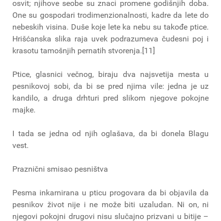
osvit; njihove seobe su znaci promene godišnjih doba.
One su gospodari trodimenzionalnosti, kadre da lete do
nebeskih visina. Duše koje lete ka nebu su takođe ptice.
Hrišćanska slika raja uvek podrazumeva čudesni poj i
krasotu tamošnjih pernatih stvorenja.[11]
Ptice, glasnici večnog, biraju dva najsvetija mesta u
pesnikovoj sobi, da bi se pred njima vile: jedna je uz
kandilo, a druga drhturi pred slikom njegove pokojne
majke.
I tada se jedna od njih oglašava, da bi donela Blagu
vest.
Praznični smisao pesništva
Pesma inkarnirana u pticu progovara da bi objavila da
pesnikov život nije i ne može biti uzaludan. Ni on, ni
njegovi pokojni drugovi nisu slučajno prizvani u bitije –