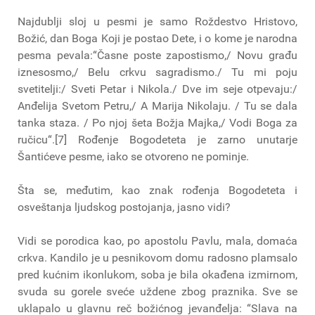
Najdublji sloj u pesmi je samo Roždestvo Hristovo,
Božić, dan Boga Koji je postao Dete, i o kome je narodna
pesma pevala:“Časne poste zapostismo,/ Novu građu
iznesosmo,/ Belu crkvu sagradismo./ Tu mi poju
svetitelji:/ Sveti Petar i Nikola./ Dve im seje otpevaju:/
Anđelija Svetom Petru,/ A Marija Nikolaju. / Tu se dala
tanka staza. / Po njoj šeta Božja Majka,/ Vodi Boga za
ručicu“.[7] Rođenje Bogodeteta je zarno unutarje
Šantićeve pesme, iako se otvoreno ne pominje.
Šta se, međutim, kao znak rođenja Bogodeteta i
osveštanja ljudskog postojanja, jasno vidi?
Vidi se porodica kao, po apostolu Pavlu, mala, domaća
crkva. Kandilo je u pesnikovom domu radosno plamsalo
pred kućnim ikonlukom, soba je bila okađena izmirnom,
svuda su gorele sveće uždene zbog praznika. Sve se
uklapalo u glavnu reč božićnog jevanđelja: “Slava na