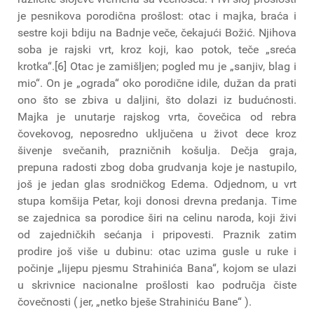
je pesnikova porodična prošlost: otac i majka, braća i
sestre koji bdiju na Badnje veče, čekajući Božić. Njihova
soba je rajski vrt, kroz koji, kao potok, teče „sreća
krotka“.[6] Otac je zamišljen; pogled mu je „sanjiv, blag i
mio“. On je „ograda“ oko porodične idile, dužan da prati
ono što se zbiva u daljini, što dolazi iz budućnosti.
Majka je unutarje rajskog vrta, čovečica od rebra
čovekovog, neposredno uključena u život dece kroz
šivenje svečanih, prazničnih košulja. Dečja graja,
prepuna radosti zbog doba grudvanja koje je nastupilo,
još je jedan glas srodničkog Edema. Odjednom, u vrt
stupa komšija Petar, koji donosi drevna predanja. Time
se zajednica sa porodice širi na celinu naroda, koji živi
od zajedničkih sećanja i pripovesti. Praznik zatim
prodire još više u dubinu: otac uzima gusle u ruke i
počinje „lijepu pjesmu Strahinića Bana“, kojom se ulazi
u skrivnice nacionalne prošlosti kao područja čiste
čovečnosti ( jer, „netko bješe Strahiniću Bane“ ).