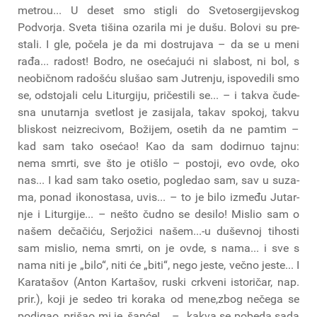
metrou... U deset smo sti­gli do Sve­to­sergi­jev­skog
Podvor­ja. Sve­ta tiši­na oza­ri­la mi je dušu. Bolo­vi su pre­
sta­li. I gle, poče­la je da mi dostru­ja­va – da se u meni
rađa... radost! Bodro, ne ose­ća­ju­ći ni sla­bost, ni bol, s
neo­bič­nom rado­šću slu­šao sam Jutre­nju, ispo­ve­di­li smo
se, odsto­ja­li celu Litur­gi­ju, pri­če­sti­li se... – i takva čude­
sna unu­tar­nja sve­tlost je zasi­ja­la, takav spo­koj, takvu
bli­skost neiz­re­ci­vom, Boži­jem, ose­tih da ne pam­tim –
kad sam tako ose­ćao! Kao da sam dodir­nuo taj­nu:
nema smr­ti, sve što je oti­šlo – posto­ji, evo ovde, oko
nas... I kad sam tako ose­tio, pogle­dao sam, sav u suza­
ma, ponad iko­no­sta­sa, uvis... – to je bilo izme­đu Jutar­
nje i Litur­gi­je... – nešto čud­no se desi­lo! Mislio sam o
našem deča­či­ću, Ser­jo­ži­ci našem...-u dušev­noj tiho­sti
sam mislio, nema smr­ti, on je ovde, s nama... i sve s
nama niti je „bilo“, niti će „biti“, nego jeste, več­no jeste... I
Kara­ta­šov (Anton Kar­ta­šov, ruski crkve­ni isto­ri­čar, nap.
prir.), koji je sedeo tri kora­ka od mene,zbog neče­ga se
podi­gao, pri­šao mi je, šap­će!... – „kakva se pobe­da sada