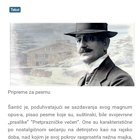
Tekst
Pripreme za pesmu
Šantić je, poduhvatajući se sazdavanja svog magnum
opus-a, pisao pesme koje su, suštinski, bile svojevrsne
„praslike“ “Pretprazničke večeri“. One su karakteristične
po nostalgičnom sećanju na detinjstvo kao na rajsko
doba, nad kojim je svoj pokrov rasprostrla nežna majka,