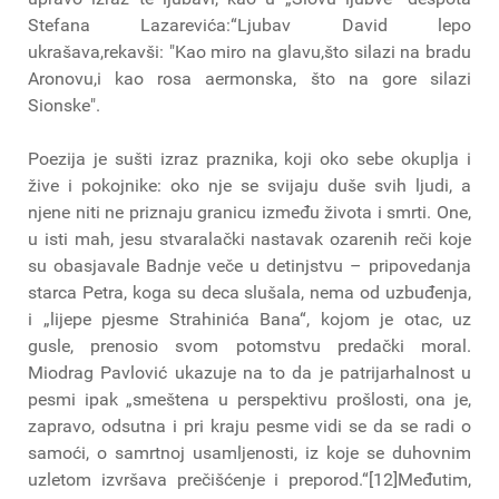
Stefana Lazarevića:“Ljubav David lepo
ukrašava,rekavši: "Kao miro na glavu,što silazi na bradu
Aronovu,i kao rosa aermonska, što na gore silazi
Sionske".
Poezija je sušti izraz praznika, koji oko sebe okuplja i
žive i pokojnike: oko nje se svijaju duše svih ljudi, a
njene niti ne priznaju granicu između života i smrti. One,
u isti mah, jesu stvaralački nastavak ozarenih reči koje
su obasjavale Badnje veče u detinjstvu – pripovedanja
starca Petra, koga su deca slušala, nema od uzbuđenja,
i „lijepe pjesme Strahinića Bana“, kojom je otac, uz
gusle, prenosio svom potomstvu predački moral.
Miodrag Pavlović ukazuje na to da je patrijarhalnost u
pesmi ipak „smeštena u perspektivu prošlosti, ona je,
zapravo, odsutna i pri kraju pesme vidi se da se radi o
samoći, o samrtnoj usamljenosti, iz koje se duhovnim
uzletom izvršava prečišćenje i preporod.“[12]Međutim,