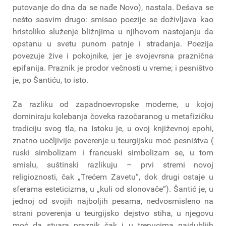
putovanje do dna da se nađe Novo), nastala. Dešava se
nešto sasvim drugo: smisao poezije se doživljava kao
hristoliko služenje bližnjima u njihovom nastojanju da
opstanu u svetu punom patnje i stradanja. Poezija
povezuje žive i pokojnike, jer je svojevrsna praznična
epifanija. Praznik je prodor večnosti u vreme; i pesništvo
je, po Šantiću, to isto.
Za razliku od zapadnoevropske moderne, u kojoj
dominiraju kolebanja čoveka razočaranog u metafizičku
tradiciju svog tla, na Istoku je, u ovoj književnoj epohi,
znatno uočljivije poverenje u teurgijsku moć pesništva (
ruski simbolizam i francuski simbolizam se, u tom
smislu, suštinski razlikuju – prvi stremi novoj
religioznosti, čak „Trećem Zavetu“, dok drugi ostaje u
sferama esteticizma, u „kuli od slonovače“). Šantić je, u
jednoj od svojih najboljih pesama, nedvosmisleno na
strani poverenja u teurgijsko dejstvo stiha, u njegovu
moć da stvara praznik čak i u trenucima najdubljih