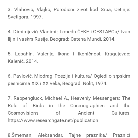
3. Vlahović, Vlajko, Porodični život kod Srba, Cetinje:
Svetigora, 1997.
4. Dimitrijević, Vladimir, Između ČEKE i GESTAPOa/ Ivan
Iljin i vaskrs Rusije, Beograd: Catena Mundi, 2014.
5. Lepahin, Valerije, Ikona i ikoničnost, Kragujevac:
Kalenić, 2014.
6. Pavlović, Miodrag, Poezija i kultura/ Ogledi o srpskim
pesnicima XIX i XX veka, Beograd: Nolit, 1974.
7. Rappengluck, Michael A., Heavenly Messengers: The
Role of Birds in the Cosmographies and the
Cosmovisions of Ancient Cultures,
https://www.researchgate.net/publication
8.Šmeman, Aleksandar, Tajne praznika/ Praznici