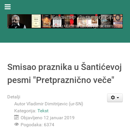
Smisao praznika u Šantićevoj
pesmi "Pretpraznično veče"
Detalji
Autor
Vladimir Dimitrijevic (ur-SN)
Kategorija:
Tekst
Objavljeno 12 januar 2019
Pogodaka: 6374