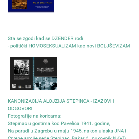
Šta se zgodi kad se DŽENDER rodi
- politički HOMOSEKSUALIZAM kao novi BOLJŠEVIZAM
КANONIZACIJA ALOJZIJA STEPINCA - IZAZOVI I
ODGOVORI
Fotografije na koricama:
Stepinac u gostima kod Pavelića 1941. godine,
Na paradi u Zagrebu u maju 1945, nakon ulaska JNA i
Crvene armije sede Stepinac, Bakarić i pukovnik NKVD