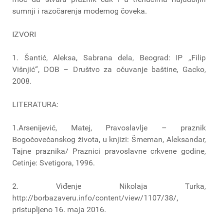
sumnji i razočarenja modernog čoveka.
IZVORI
1. Šantić, Aleksa, Sabrana dela, Beograd: IP „Filip
Višnjić“, DOB – Društvo za očuvanje baštine, Gacko,
2008.
LITERATURA:
1.Arsenijević, Matej, Pravoslavlje – praznik
Bogočovečanskog života, u knjizi: Šmeman, Aleksandar,
Tajne praznika/ Praznici pravoslavne crkvene godine,
Cetinje: Svetigora, 1996.
2. Viđenje Nikolaja Turka,
http://borbazaveru.info/content/view/1107/38/,
pristupljeno 16. maja 2016.