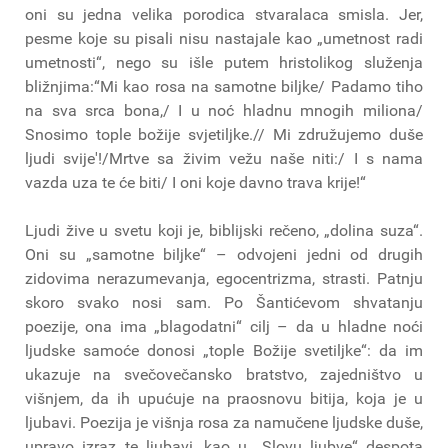
oni su jedna velika porodica stvaralaca smisla. Jer,
pesme koje su pisali nisu nastajale kao „umetnost radi
umetnosti“, nego su išle putem hristolikog služenja
bližnjima:“Mi kao rosa na samotne biljke/ Padamo tiho
na sva srca bona,/ I u noć hladnu mnogih miliona/
Snosimo tople božije svjetiljke.// Mi združujemo duše
ljudi svije'!/Mrtve sa živim vežu naše niti:/ I s nama
vazda uza te će biti/ I oni koje davno trava krije!“
Ljudi žive u svetu koji je, biblijski rečeno, „dolina suza“.
Oni su „samotne biljke“ – odvojeni jedni od drugih
zidovima nerazumevanja, egocentrizma, strasti. Patnju
skoro svako nosi sam. Po Šantićevom shvatanju
poezije, ona ima „blagodatni“ cilj – da u hladne noći
ljudske samoće donosi „tople Božije svetiljke“: da im
ukazuje na svečovečansko bratstvo, zajedništvo u
višnjem, da ih upućuje na praosnovu bitija, koja je u
ljubavi. Poezija je višnja rosa za namučene ljudske duše,
upravo izraz te ljubavi, kao u „Slovu ljubve“ despota