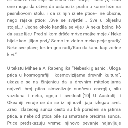
one mogu da ožive, da ustanu iz praha u kome leže na
pesnikovom stolu, i da iz njih izlete ptice– ne obične,
nego rajske ptice: „Sve se svijetle!... Sve u blijesku
stoje!.../ Jedna okolo kandila se vije,/ A neka bolno, kô
da suze lije,/ Pred slikom dršće mrtve majke moje./ Neke
bijele kao ljiljan prvi,/ Samo im zlatno meko perje grudi;/
Neke sve plave, tek im grlo rudi,/Kao da kanu kap zorine
krvi.”
U tekstu Mihaela A. Rapenglika “Nebeski glasnici. Uloga
ptica u kosmografiji i kosmovizijama drevnih kultura“,
ukazuje se na činjenicu da u drevnim mitologijama
najveći broj ptica simvolizuje sunčevu energiju, silu
vazduha i neba, ognja i svetlosti.[10] U Australiji i
Okeaniji veruje se da se iz njihovih jaja izlegao svet.
Zraci izlazećeg sunca često su bili poređeni sa jatima
ptica, a neke od ptica bile su smatrane precima sunca.
Ptice predskazuju vreme; njihovo pevanje najavljuje