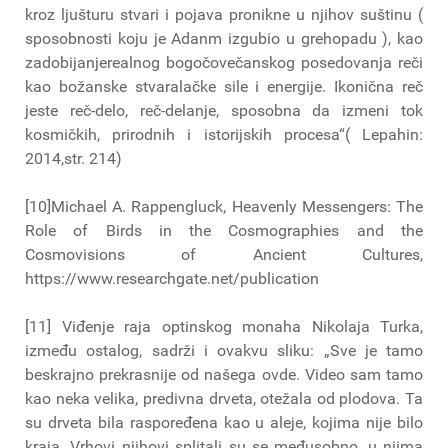
kroz ljušturu stvari i pojava pronikne u njihov suštinu (
sposobnosti koju je Adanm izgubio u grehopadu ), kao
zadobijanjerealnog bogočovečanskog posedovanja reči
kao božanske stvaralačke sile i energije. Ikonična reč
jeste reč-delo, reč-delanje, sposobna da izmeni tok
kosmičkih, prirodnih i istorijskih procesa“( Lepahin:
2014,str. 214)
[10]Michael A. Rappengluck, Heavenly Messengers: The
Role of Birds in the Cosmographies and the
Cosmovisions of Ancient Cultures,
https://www.researchgate.net/publication
[11] Viđenje raja optinskog monaha Nikolaja Turka,
između ostalog, sadrži i ovakvu sliku: „Sve je tamo
beskrajno prekrasnije od našega ovde. Video sam tamo
kao neka velika, predivna drveta, otežala od plodova. Ta
su drveta bila raspoređena kao u aleje, kojima nije bilo
kraja. Vrhovi njihovi splitali su se međusobno, u njima