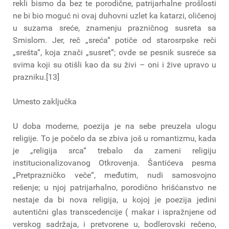
rekli bismo da bez te porodične, patrijarhalne prošlosti
ne bi bio moguć ni ovaj duhovni uzlet ka katarzi, oličenoj
u suzama sreće, znamenju prazničnog susreta sa
Smislom. Jer, reč „sreća“ potiče od starosrpske reči
„srešta“, koja znači „susret“; ovde se pesnik susreće sa
svima koji su otišli kao da su živi – oni i žive upravo u
prazniku.[13]
Umesto zaključka
U doba moderne, poezija je na sebe preuzela ulogu
religije. To je počelo da se zbiva još u romantizmu, kada
je „religija srca“ trebalo da zameni religiju
institucionalizovanog Otkrovenja. Šantićeva pesma
„Pretprazničko veče“, međutim, nudi samosvojno
rešenje; u njoj patrijarhalno, porodično hrišćanstvo ne
nestaje da bi nova religija, u kojoj je poezija jedini
autentični glas transcedencije ( makar i ispražnjene od
verskog sadržaja, i pretvorene u, bodlerovski rečeno,