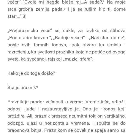
večeri“:“Ovdje mi negda bješe raj…A sada?/ Na moje
srce grobna zemlja pada,/ I ja se rušim k`o ti, dome
stari…“[3]
„Pretprazničko veče“ se, dakle, za razliku od stihova
„Pod starim krovom“, „Badnje večeri“ i „Naš stari dome“,
posle svih tamnih tonova, ipak otvara ka smislu i
razrešenju, ka svetlosti praznika koja ne potiče od ovoga
sveta, ka svečanoj, rajskoj „muzici sfera“.
Kako je do toga došlo?
Šta je praznik?
Praznik je prodor večnosti u vreme. Vreme teče, vrtloži,
odnosi ljude, i nezaustavljivo je. Ono je Hronos koji
proždire. Ali, praznik preseca neumitni tok; on vertikalno,
odozgo, ulazi u horizontalu vremena, i spušta se do
praosnova bitija. Praznikom se čovek ne spaja samo sa