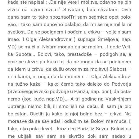
kada ste napi­sa­li: „Da nije vere i moli­tve, odav­no ne bih
živeo na ovom sve­tu.“ Shva­tam, baš shva­tam. Ovih
dana sam to tako spo­znao!Tri sam sed­mi­ce opet bolo­
vao, i tako sam duhov­no osla­bio, da mi se nije mili­la ni
sve­tlost. Da se podig­nem i pođem u crkvu – volje nisam
imao. I Olga Alek­san­drov­na ( supruga Šmeljova, nap.
V.D) se muči­la. Nisam mogao da se molim... I dođe Veli­
ka Subo­ta... Bolo­vi, tako, pre­sta­do­še – podi­goh se, a
srce se ste­že: pa kako to, da ne mogu da se pridig­nem
da idem u crkvu, da dušu otvo­rim za moli­tvu! Sla­bost –
ni ruka­ma, ni noga­ma da mrd­nem... I Olga Alek­san­drov­
na tužno kaže – kako ćemo tako dale­ko do Podvor­ja
(Sve­to­ser­gi­jevvs­ko podvor­je u Pari­zu, nap. prir.), da osta­
nemo (kod kuće, nap.V.D)... A tri godi­ne na Vas­kr­šnjem
Jutre­nju nismo bili, ili smo išli na daču, ili sam ja bio
bole­stan. Ose­tih ja kako je njoj bol­no bez – crkve. Ne,
morasve da se savla­da! I odlu­čim se. Bolo­vi me muče. I,
tako, oko pola devet... kroz ceo Pariz, iz Sevra. Bolo­vi su
me ubi­ja­li, sav sam se skvr­čio dok sam sedeo u