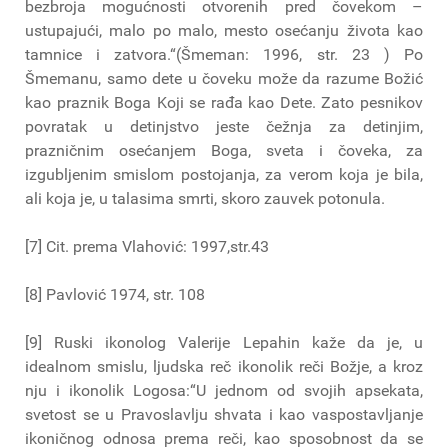
bezbroja mogućnosti otvorenih pred čovekom –
ustupajući, malo po malo, mesto osećanju života kao
tamnice i zatvora.“(Šmeman: 1996, str. 23 ) Po
Šmemanu, samo dete u čoveku može da razume Božić
kao praznik Boga Koji se rađa kao Dete. Zato pesnikov
povratak u detinjstvo jeste čežnja za detinjim,
prazničnim osećanjem Boga, sveta i čoveka, za
izgubljenim smislom postojanja, za verom koja je bila,
ali koja je, u talasima smrti, skoro zauvek potonula.
[7] Cit. prema Vlahović: 1997,str.43
[8] Pavlović 1974, str. 108
[9] Ruski ikonolog Valerije Lepahin kaže da je, u
idealnom smislu, ljudska reč ikonolik reči Božje, a kroz
nju i ikonolik Logosa:“U jednom od svojih apsekata,
svetost se u Pravoslavlju shvata i kao vaspostavljanje
ikoničnog odnosa prema reči, kao sposobnost da se