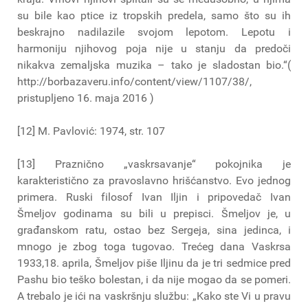
su bile kao ptice iz tropskih predela, samo što su ih
beskrajno nadilazile svojom lepotom. Lepotu i
harmoniju njihovog poja nije u stanju da predoči
nikakva zemaljska muzika – tako je sladostan bio.“(
http://borbazaveru.info/content/view/1107/38/,
pristupljeno 16. maja 2016 )
[12] M. Pavlović: 1974, str. 107
[13] Praznično „vaskrsavanje“ pokojnika je
karakteristično za pravoslavno hrišćanstvo. Evo jednog
primera. Ruski filosof Ivan Iljin i pripovedač Ivan
Šmeljov godinama su bili u prepisci. Šmeljov je, u
građanskom ratu, ostao bez Sergeja, sina jedinca, i
mnogo je zbog toga tugovao. Tre­ćeg dana Vas­kr­sa
1933,18. apri­la, Šme­ljov piše Ilji­nu da je tri sed­mi­ce pred
Pas­hu bio teško bole­stan, i da nije mogao da se pomeri.
A tre­ba­lo je ići na vas­kr­šnju slu­žbu: „Kako ste Vi u pra­vu