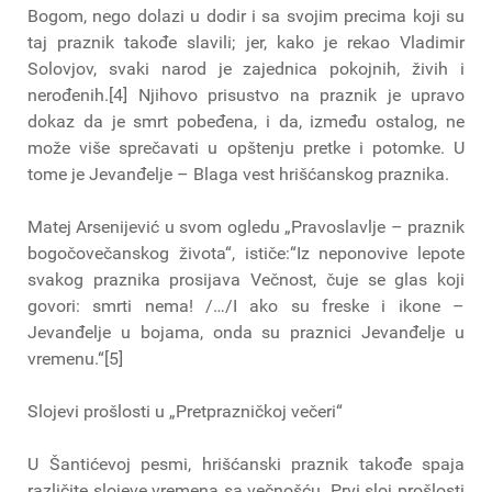
Bogom, nego dolazi u dodir i sa svojim precima koji su
taj praznik takođe slavili; jer, kako je rekao Vladimir
Solovjov, svaki narod je zajednica pokojnih, živih i
nerođenih.[4] Njihovo prisustvo na praznik je upravo
dokaz da je smrt pobeđena, i da, između ostalog, ne
može više sprečavati u opštenju pretke i potomke. U
tome je Jevanđelje – Blaga vest hrišćanskog praznika.
Matej Arsenijević u svom ogledu „Pravoslavlje – praznik
bogočovečanskog života“, ističe:“Iz neponovive lepote
svakog praznika prosijava Večnost, čuje se glas koji
govori: smrti nema! /…/I ako su freske i ikone –
Jevanđelje u bojama, onda su praznici Jevanđelje u
vremenu.“[5]
Slojevi prošlosti u „Pretprazničkoj večeri“
U Šantićevoj pesmi, hrišćanski praznik takođe spaja
različite slojeve vremena sa večnošću. Prvi sloj prošlosti