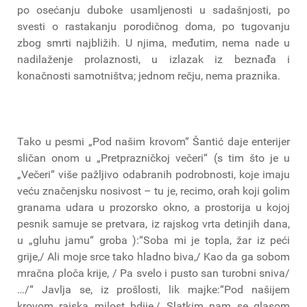
po osećanju duboke usamljenosti u sadašnjosti, po
svesti o rastakanju porodičnog doma, po tugovanju
zbog smrti najbližih. U njima, međutim, nema nade u
nadilaženje prolaznosti, u izlazak iz beznađa i
konačnosti samotništva; jednom rečju, nema praznika.
Tako u pesmi „Pod našim krovom“ Šantić daje enterijer
sličan onom u „Pretprazničkoj večeri“ (s tim što je u
„Večeri“ više pažljivo odabranih podrobnosti, koje imaju
veću značenjsku nosivost – tu je, recimo, orah koji golim
granama udara u prozorsko okno, a prostorija u kojoj
pesnik samuje se pretvara, iz rajskog vrta detinjih dana,
u „gluhu jamu“ groba ):“Soba mi je topla, žar iz peći
grije,/ Ali moje srce tako hladno biva,/ Kao da ga sobom
mračna ploča krije, / Pa svelo i pusto san turobni sniva/
…/“ Javlja se, iz prošlosti, lik majke:“Pod našijem
krovom rajska milost bdije,/ Slatkim nam se glasom