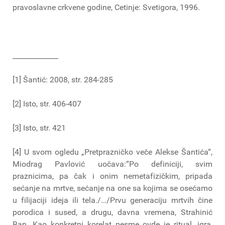
pravoslavne crkvene godine, Cetinje: Svetigora, 1996.
_____________
[1] Šantić: 2008, str. 284-285
[2] Isto, str. 406-407
[3] Isto, str. 421
[4] U svom ogledu „Pretprazničko veče Alekse Šantića“,
Miodrag Pavlović uočava:“Po definiciji, svim
praznicima, pa čak i onim nemetafizičkim, pripada
sećanje na mrtve, sećanje na one sa kojima se osećamo
u filijaciji ideja ili tela./…/Prvu generaciju mrtvih čine
porodica i sused, a drugu, davna vremena, Strahinić
Ban. Kao konkretni korelat pesme ovde je ritual, igra,