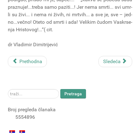
pra­znu­je!...tre­ba samo pazi­ti...! Jer nema smr­ti... svi umr­
li su živi... i nema ni živih, ni mrtvih... a sve je, sve – jed­
no...več­no! Ote­to od smr­ti i ada! Veli­kim čudom Vas­kr­se­
nja Hri­sto­vog!...“( cit.
dr Vladimir Dimitrijević
Prethodna
Sledeća
traži...
Pretraga
Broj pregleda članaka
5554896