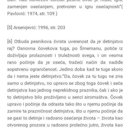
zamenjen osećanjem, pretvoren u igru osećajnosti“(
Pavlović: 1974, str. 109 )
[5] Arsenijević: 1996, str. 203
[6] Otkuda pesnikova čvrsta uverenost da je detinjstvo
raj? Osnovna čovekova tuga, po Šmemanu, potiče iz
doživljaja prolaznosti i truležnosti svega, i on veoma
rano počinje da je oseća, tražeći način da nadiđe
sopstvenu ograničenost. Jedino doba kad te tuge skoro
da i nema jeste detinjstvo:“Da, čovek za tu tugu ne zna
samo u detinjstvu, no upravo se zbog toga čovek i seća
detinjstva kao jednog neprekidnog praznika, čak i ako je
to detinjstvo bilo proživljeno u senci siromaštva. Čovek
upravo i počinje da odrasta tako što u njemu počinje da
zamire ta prazničnost detinjstva, što u njemu počinje da
se gasi to detinje i radosno osećanje života – života kao
otvorenog prozora u radosno prolećno jutro, života kao