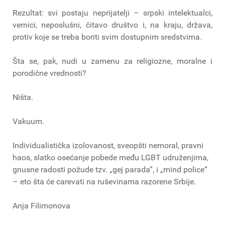
Rezultat: svi postaju neprijatelji – srpski intelektualci,
vernici, neposlušni, čitavo društvo i, na kraju, država,
protiv koje se treba boriti svim dostupnim sredstvima.
Šta se, pak, nudi u zamenu za religiozne, moralne i
porodične vrednosti?
Ništa.
Vakuum.
Individualistička izolovanost, sveopšti nemoral, pravni
haos, slatko osećanje pobede među LGBT udruženjima,
gnusne radosti požude tzv. „gej parada“, i „mind police“
– eto šta će carevati na ruševinama razorene Srbije.
Anja Filimonova