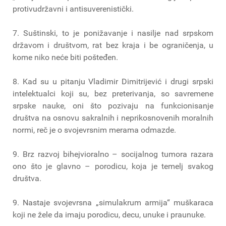
protivudržavni i antisuverenistički.
7. Suštinski, to je ponižavanje i nasilje nad srpskom
državom i društvom, rat bez kraja i be ograničenja, u
kome niko neće biti pošteđen.
8. Kad su u pitanju Vladimir Dimitrijević i drugi srpski
intelektualci koji su, bez preterivanja, so savremene
srpske nauke, oni što pozivaju na funkcionisanje
društva na osnovu sakralnih i neprikosnovenih moralnih
normi, reč je o svojevrsnim merama odmazde.
9. Brz razvoj bihejvioralno – socijalnog tumora razara
ono što je glavno – porodicu, koja je temelj svakog
društva.
9. Nastaje svojevrsna „simulakrum armija“ muškaraca
koji ne žele da imaju porodicu, decu, unuke i praunuke.