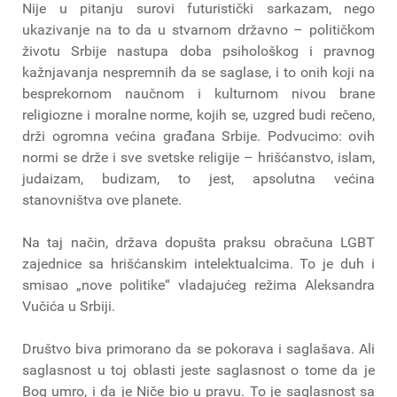
Nije u pitanju surovi futuristički sarkazam, nego
ukazivanje na to da u stvarnom državno – političkom
životu Srbije nastupa doba psihološkog i pravnog
kažnjavanja nespremnih da se saglase, i to onih koji na
besprekornom naučnom i kulturnom nivou brane
religiozne i moralne norme, kojih se, uzgred budi rečeno,
drži ogromna većina građana Srbije. Podvucimo: ovih
normi se drže i sve svetske religije – hrišćanstvo, islam,
judaizam, budizam, to jest, apsolutna većina
stanovništva ove planete.
Na taj način, država dopušta praksu obračuna LGBT
zajednice sa hrišćanskim intelektualcima. To je duh i
smisao „nove politike“ vladajućeg režima Aleksandra
Vučića u Srbiji.
Društvo biva primorano da se pokorava i saglašava. Ali
saglasnost u toj oblasti jeste saglasnost o tome da je
Bog umro, i da je Niče bio u pravu. To je saglasnost sa