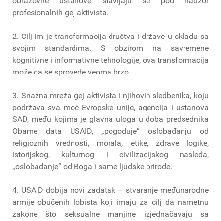
obrazovne ustanove stavljaju se pod nadzor
profesionalnih gej aktivista.
2. Cilj im je transformacija društva i države u skladu sa
svojim standardima. S obzirom na savremene
kognitivne i informativne tehnologije, ova transformacija
može da se sprovede veoma brzo.
3. Snažna mreža gej aktivista i njihovih sledbenika, koju
podržava sva moć Evropske unije, agencija i ustanova
SAD, među kojima je glavna uloga u doba predsednika
Obame data USAID, „pogoduje“ oslobađanju od
religioznih vrednosti, morala, etike, zdrave logike,
istorijskog, kulturnog i civilizacijskog nasleđa,
„oslobađanje“ od Boga i same ljudske prirode.
4. USAID dobija novi zadatak – stvaranje međunarodne
armije obučenih lobista koji imaju za cilj da nametnu
zakone što seksualne manjine izjednačavaju sa