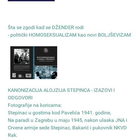
Šta se zgodi kad se DŽENDER rodi
- politički HOMOSEKSUALIZAM kao novi BOLJŠEVIZAM
КANONIZACIJA ALOJZIJA STEPINCA - IZAZOVI I
ODGOVORI
Fotografije na koricama:
Stepinac u gostima kod Pavelića 1941. godine,
Na paradi u Zagrebu u maju 1945, nakon ulaska JNA i
Crvene armije sede Stepinac, Bakarić i pukovnik NKVD
Rak
.