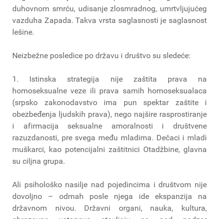
duhovnom smrću, udisanje zlosmradnog, umrtvljujućeg
vazduha Zapada. Takva vrsta saglasnosti je saglasnost
lešine.
Neizbežne posledice po državu i društvo su sledeće:
1. Istinska strategija nije zaštita prava na
homoseksualne veze ili prava samih homoseksualaca
(srpsko zakonodavstvo ima pun spektar zaštite i
obezbeđenja ljudskih prava), nego najšire rasprostiranje
i afirmacija seksualne amoralnosti i društvene
razuzdanosti, pre svega među mladima. Dečaci i mladi
muškarci, kao potencijalni zaštitnici Otadžbine, glavna
su ciljna grupa.
Ali psihološko nasilje nad pojedincima i društvom nije
dovoljno – odmah posle njega ide ekspanzija na
državnom nivou. Državni organi, nauka, kultura,