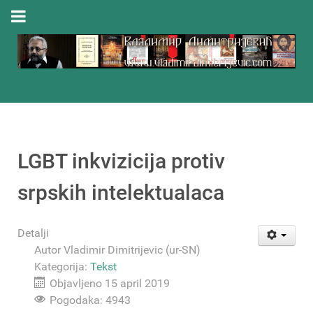
LGBT inkvizicija protiv
srpskih intelektualaca
Detalji
Autor
Vladimir Dimitrijevic (ur-SN)
Kategorija:
Tekst
Objavljeno 15 april 2019
Pogodaka: 4943