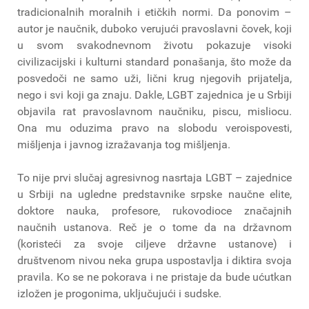
tradicionalnih moralnih i etičkih normi. Da ponovim –
autor je naučnik, duboko verujući pravoslavni čovek, koji
u svom svakodnevnom životu pokazuje visoki
civilizacijski i kulturni standard ponašanja, što može da
posvedoči ne samo uži, lični krug njegovih prijatelja,
nego i svi koji ga znaju. Dakle, LGBT zajednica je u Srbiji
objavila rat pravoslavnom naučniku, piscu, misliocu.
Ona mu oduzima pravo na slobodu veroispovesti,
mišljenja i javnog izražavanja tog mišljenja.
To nije prvi slučaj agresivnog nasrtaja LGBT – zajednice
u Srbiji na ugledne predstavnike srpske naučne elite,
doktore nauka, profesore, rukovodioce značajnih
naučnih ustanova. Reč je o tome da na državnom
(koristeći za svoje ciljeve državne ustanove) i
društvenom nivou neka grupa uspostavlja i diktira svoja
pravila. Ko se ne pokorava i ne pristaje da bude ućutkan
izložen je progonima, uključujući i sudske.