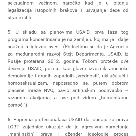
seksualnom većinom, naročito kad je u pitanju
legalizacija istopolnih brakova i usvajanje dece od
strane istih.
5. U skladu sa planovima USAID, prva faza tog
programa koncentrisana je na zemlje u kojima je i dalje
snažna religiozna svest. (Podsetimo se da je Agencija
za međunarodni razvoj Stejt Departmenta, USAID, iz
Rusije proterana 2012. godine. Tokom protekle dve
decenije USAID, poznat kao glavni izvoznik američke
demokratije i drugih zapadnih „vrednosti“, uključujući i
homoseksualizam, neposredno se, putem dobrom
plaćene mreže NVO, bavio antiruskim podrivačko –
razornim akcijama, a sve pod vidom „humanitarne
pomoći“).
6. Priprema profesionalaca USAID da lobiraju za prava
LGBT zajednice ukazuje da je agresivno nametanje
„manjinskih“ prava i džender ideologije proces