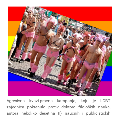
Agresivna kvazi-pravna kampanja, koju je LGBT
zajednica pokrenula protiv doktora filoloških nauka,
autora nekoliko desetina (!) naučnih i publicističkih