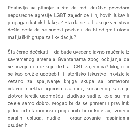
Postavlja se pitanje: a šta da radi društvo povodom
neposredne agresije LGBT zajednice i njihovih lukavih
propagandističkih lakeja? Šta da se radi ako je već stvar
došla dotle da se sudovi pozivaju da bi odigrali ulogu
mafijaških grupa za likvidaciju?
Šta ćemo dočekati – da bude uvedeno javno mučenje iz
savremenog arsenala Gvantanama zbog odbijanja da
se usvoje norme koje diktira LGBT zajednica? Moglo bi
se kao oružje upotrebiti i istorijsko iskustvo Inkvizicije
vezano za spaljivanje knjiga skupa sa primenom
čitavog spektra rigoroso esamine, korišćenog kada je
zlotvor jeretik upornošću izluđivao sudije, koje su mu
želele samo dobro. Mogao bi da se primeni i pravilnik
jedne od starorimskih pogrebnih firmi koje su, između
ostalih usluga, nudile i organizovanje raspinjanja
osuđenih.