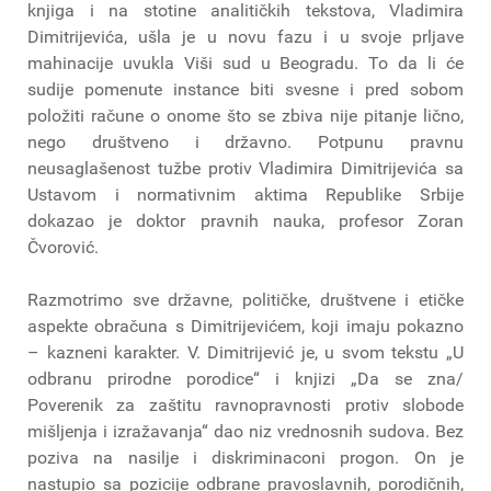
knjiga i na stotine analitičkih tekstova, Vladimira
Dimitrijevića, ušla je u novu fazu i u svoje prljave
mahinacije uvukla Viši sud u Beogradu. To da li će
sudije pomenute instance biti svesne i pred sobom
položiti račune o onome što se zbiva nije pitanje lično,
nego društveno i državno. Potpunu pravnu
neusaglašenost tužbe protiv Vladimira Dimitrijevića sa
Ustavom i normativnim aktima Republike Srbije
dokazao je doktor pravnih nauka, profesor Zoran
Čvorović.
Razmotrimo sve državne, političke, društvene i etičke
aspekte obračuna s Dimitrijevićem, koji imaju pokazno
– kazneni karakter. V. Dimitrijević je, u svom tekstu „U
odbranu prirodne porodice“ i knjizi „Da se zna/
Poverenik za zaštitu ravnopravnosti protiv slobode
mišljenja i izražavanja“ dao niz vrednosnih sudova. Bez
poziva na nasilje i diskriminaconi progon. On je
nastupio sa pozicije odbrane pravoslavnih, porodičnih,