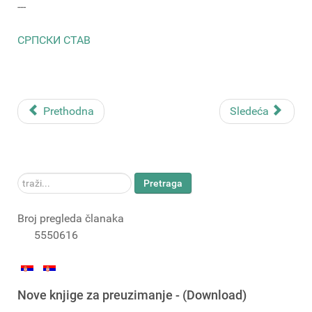
---
СРПСКИ СТАВ
Prethodna
Sledeća
traži...
Pretraga
Broj pregleda članaka
5550616
Nove knjige za preuzimanje - (Download)