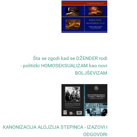
Šta se zgodi kad se DŽENDER rodi
- politički HOMOSEKSUALIZAM kao novi
BOLJŠEVIZAM
КANONIZACIJA ALOJZIJA STEPINCA - IZAZOVI I
ODGOVORI