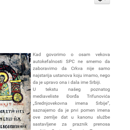
Kad govorimo o osam vekova
autokefalnosti SPC ne smemo da
zaboravimo da Crkva nije samo
najstarija ustanova koju imamo, nego
da je upravo ona i dala ime Srbiji.
U tekstu našeg poznatog
mediaveliste Đorđa Trifunovića
„Srednjovekovna imena Srbije“,
saznajemo da je prvi pomen imena
ove zemlje dat u kanonu službe
sastavljene za praznik prenosa