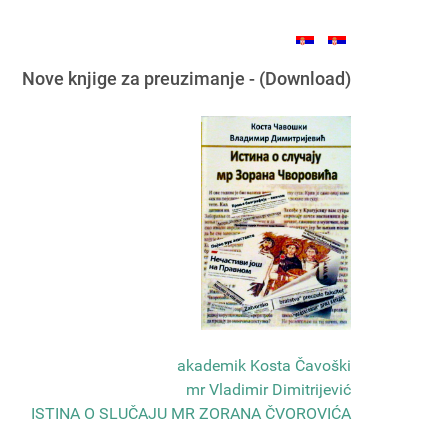
Nove knjige za preuzimanje - (Download)
akademik Kosta Čavoški
mr Vladimir Dimitrijević
ISTINA O SLUČAJU MR ZORANA ČVOROVIĆA