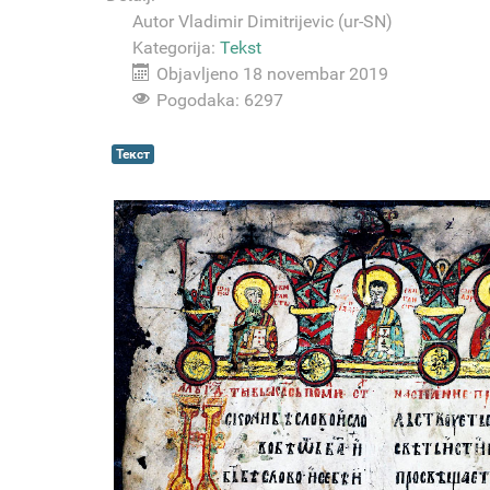
Autor
Vladimir Dimitrijevic (ur-SN)
Kategorija:
Tekst
Objavljeno 18 novembar 2019
Pogodaka: 6297
Текст