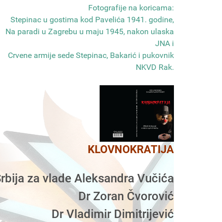
Fotografije na koricama:
Stepinac u gostima kod Pavelića 1941. godine,
Na paradi u Zagrebu u maju 1945, nakon ulaska
JNA i
Crvene armije sede Stepinac, Bakarić i pukovnik
NKVD Rak
.
KLOVNOKRATIJA
rbija za vlade Aleksandra Vučića
Dr Zoran Čvorović
Dr Vladimir Dimitrijević