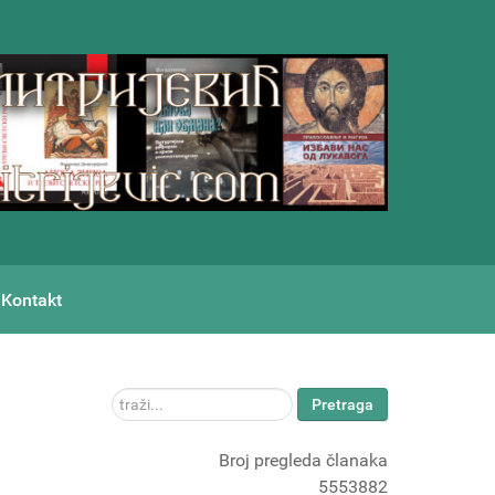
Kontakt
traži...
Pretraga
Broj pregleda članaka
5553882