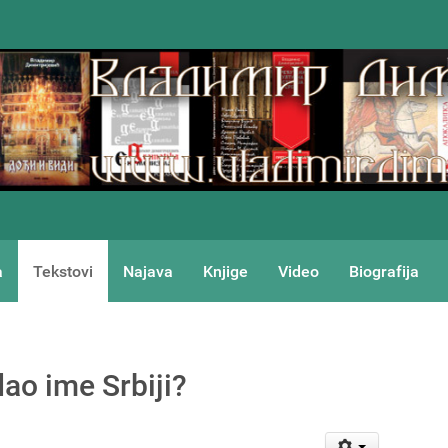
a
Tekstovi
Najava
Knjige
Video
Biografija
dao ime Srbiji?