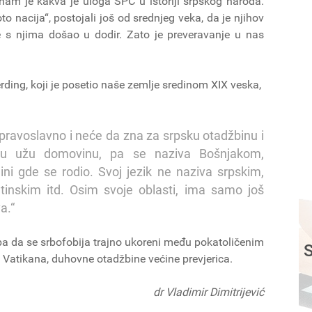
am je kakva je uloga SPC u istoriji srpskog naroda.
o nacija“, postojali još od srednjeg veka, da je njihov
je s njima došao u dodir. Zato je preveravanje u nas
rding, koji je posetio naše zemlje sredinom XIX veska,
 pravoslavno i neće da zna za srpsku otadžbinu i
u užu domovinu, pa se naziva Bošnjakom,
i gde se rodio. Svoj jezik ne naziva srpskim,
inskim itd. Osim svoje oblasti, ima samo još
a.“
redba da se srbofobija trajno ukoreni među pokatoličenim
S
Vatikana, duhovne otadžbine većine prevjerica.
dr Vladimir Dimitrijević