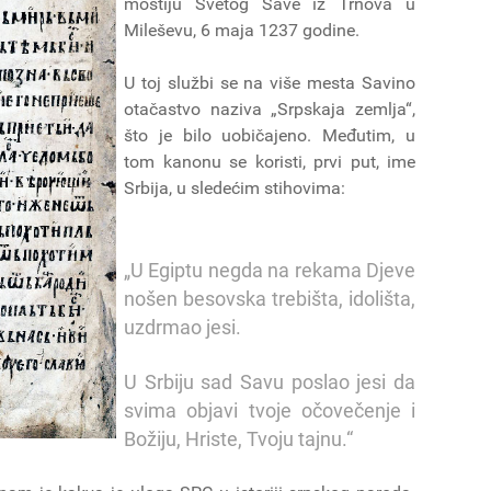
moštiju Svetog Save iz Trnova u
Mileševu, 6 maja 1237 godine.
U toj službi se na više mesta Savino
otačastvo naziva „Srpskaja zemlja“,
što je bilo uobičajeno. Međutim, u
tom kanonu se koristi, prvi put, ime
Srbija, u sledećim stihovima:
„U Egiptu negda na rekama Djeve
nošen besovska trebišta, idolišta,
uzdrmao jesi.
U Srbiju sad Savu poslao jesi da
svima objavi tvoje očovečenje i
Božiju, Hriste, Tvoju tajnu.“