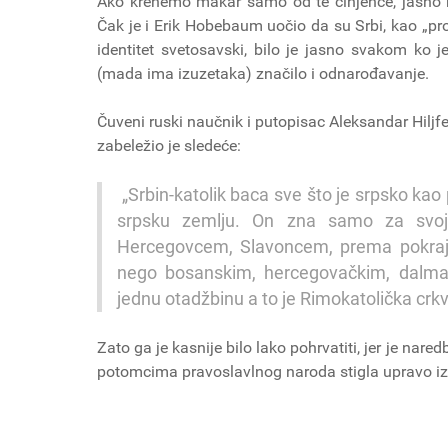
Ako krenemo makar samo od te činjence, jasno n
Čak je i Erik Hobebaum uočio da su Srbi, kao „prot
identitet svetosavski, bilo je jasno svakom ko 
(mada ima izuzetaka) značilo i odnarođavanje.
Čuveni ruski naučnik i putopisac Aleksandar Hiljfe
zabeležio je sledeće:
„Srbin-katolik baca sve što je srpsko kao
srpsku zemlju. On zna samo za svoj
Hercegovcem, Slavoncem, prema pokrajin
nego bosanskim, hercegovačkim, dalmat
jednu otadžbinu a to je Rimokatolička crkv
Zato ga je kasnije bilo lako pohrvatiti, jer je na
potomcima pravoslavlnog naroda stigla upravo iz 