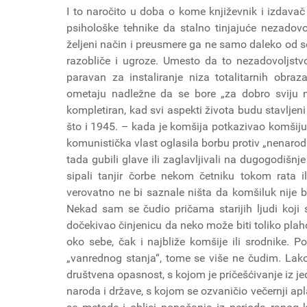
I to naročito u doba o kome književnik i izdavač 
psihološke tehnike da stalno tinjajuće nezadovol
željeni način i preusmere ga ne samo daleko od s
razobliče i ugroze. Umesto da to nezadovoljstv
paravan za instaliranje niza totalitarnih obra
ometaju nadležne da se bore „za dobro sviju 
kompletiran, kad svi aspekti života budu stavlje
što i 1945. – kada je komšija potkazivao komšiju, r
komunistička vlast oglasila borbu protiv „nenarodn
tada gubili glave ili zaglavljivali na dugogodišnj
sipali tanjir čorbe nekom četniku tokom rata 
verovatno ne bi saznale ništa da komšiluk nije bi
Nekad sam se čudio pričama starijih ljudi koji
dočekivao činjenicu da neko može biti toliko pla
oko sebe, čak i najbliže komšije ili srodnike. 
„vanrednog stanja“, tome se više ne čudim. Lak
društvena opasnost, s kojom je pričešćivanje iz jed
naroda i države, s kojom se ozvaničio večernji ap