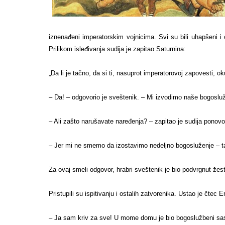
iznenađeni imperatorskim vojnicima. Svi su bili uhapšeni 
Prilikom isleđivanja sudija je zapitao Saturnina:
„Da li je tačno, da si ti, nasuprot imperatorovoj zapovesti, o
– Da! – odgovorio je sveštenik. – Mi izvodimo naše bogosluž
– Ali zašto narušavate naređenja? – zapi
– Jer mi ne smemo da izostavimo nedeljno bogosluženje
Za ovaj smeli odgovor, hrabri sveštenik je bio pod
Pristupili su ispitivanju i ostalih zatvorenika. Ustao je čtec 
– Ja sam kriv za sve! U mome domu je bi