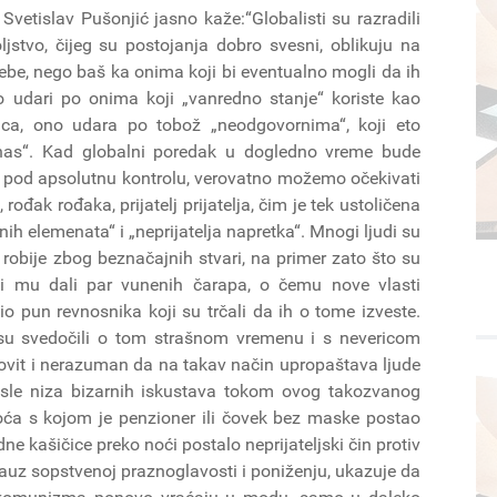
Svetislav Pušonjić jasno kaže:“Globalisti su razradili
jstvo, čijeg su postojanja dobro svesni, oblikuju na
ebe, nego baš ka onima koji bi eventualno mogli da ih
o udari po onima koji „vanredno stanje“ koriste kao
zaca, ono udara po tobož „neodgovornima“, koji eto
nas“. Kad globalni poredak u dogledno vreme bude
ni pod apsolutnu kontrolu, verovatno možemo očekivati
ođak rođaka, prijatelj prijatelja, čim je tek ustoličena
ih elemenata“ i „neprijatelja napretka“. Mnogi ljudi su
e robije zbog beznačajnih stvari, na primer zato što su
ili mu dali par vunenih čarapa, o čemu nove vlasti
o pun revnosnika koji su trčali da ih o tome izveste.
 su svedočili o tom strašnom vremenu i s nevericom
hovit i nerazuman da na takav način upropaštava ljude
Posle niza bizarnih iskustava tokom ovog takozvanog
oća s kojom je penzioner ili čovek bez maske postao
ne kašičice preko noći postalo neprijateljski čin protiv
lauz sopstvenoj praznoglavosti i poniženju, ukazuje da