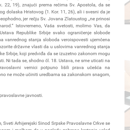
. 22, 19), znajući prema rečima Sv. Apostola, da se
g dolaska Hristovog (1. Kor. 11, 26), ali i svesni da je
neophodno, jer rečju Sv. Jovana Zlatoustog „ne prinosi
narod.“ Istovremeno, Vaša svetosti, molimo Vas, da
 Ustava Republike Srbije svako ograničenje slobode
ima vanrednog stanja sloboda veroispovesti ujemčena
ozorite državne vlasti da u uslovima vanrednog stanja
like Srbije, koji predviđa da se izuzetno zakonom mogu
i. Ni tada se, shodno čl. 18. Ustava, ne sme uticati na
avoslavni vernici potpuno lišili prava učešća na
sebno ne može učiniti uredbama sa zakonskom snagom,
pravoslavne javnosti.
, Sveti Arhijerejski Sinod Srpske Pravoslavne Crkve se