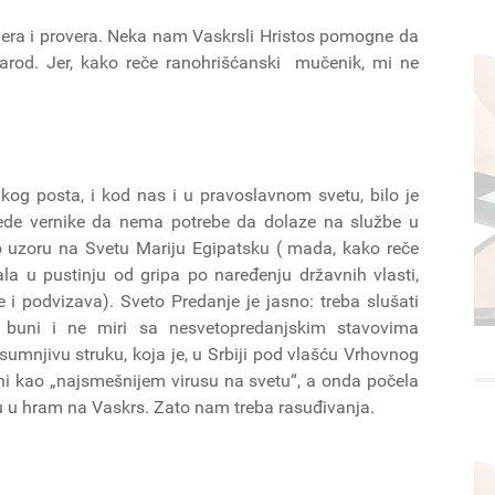
 mera i provera. Neka nam Vaskrsli Hristos pomogne da
arod. Jer, kako reče ranohrišćanski mučenik, mi ne
kog posta, i kod nas i u pravoslavnom svetu, bilo je
ubede vernike da nema potrebe da dolaze na službe u
 uzoru na Svetu Mariju Egipatsku ( mada, kako reče
ala u pustinju od gripa po naređenju državnih vlasti,
i podvizava). Sveto Predanje je jasno: treba slušati
st buni i ne miri sa nesvetopredanjskim stavovima
sumnjivu struku, koja je, u Srbiji pod vlašću Vrhovnog
oni kao „najsmešnijem virusu na svetu“, a onda počela
idu u hram na Vaskrs. Zato nam treba rasuđivanja.