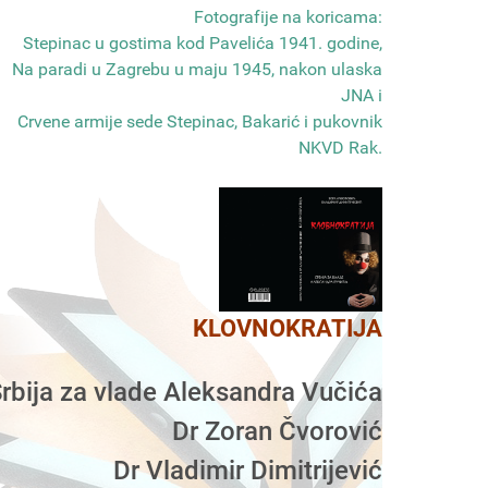
Fotografije na koricama:
Stepinac u gostima kod Pavelića 1941. godine,
Na paradi u Zagrebu u maju 1945, nakon ulaska
JNA i
Crvene armije sede Stepinac, Bakarić i pukovnik
NKVD Rak
.
KLOVNOKRATIJA
rbija za vlade Aleksandra Vučića
Dr Zoran Čvorović
Dr Vladimir Dimitrijević