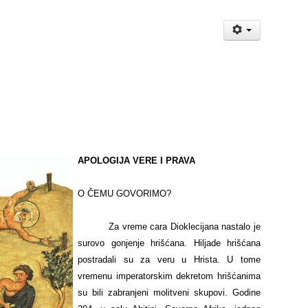
APOLOGIJA VERE I PRAVA
O ČEMU GOVORIMO?
Za vreme cara Dioklecijana nastalo je
surovo gonjenje hrišćana. Hiljade hrišćana
postradali su za veru u Hrista. U tome
vremenu imperatorskim dekretom hrišćanima
su bili zabranjeni molitveni skupovi. Godine