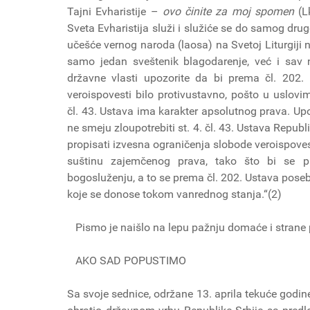
Tajni Evharistije –
ovo činite za moj spomen
(Lk
Sveta Evharistija služi i služiće se do samog drugo
učešće vernog naroda (laosa) na Svetoj Liturgiji 
samo jedan sveštenik blagodarenje, već i sav 
državne vlasti upozorite da bi prema čl. 202.
veroispovesti bilo protivustavno, pošto u uslov
čl. 43. Ustava ima karakter apsolutnog prava. Up
ne smeju zloupotrebiti st. 4. čl. 43. Ustava Repub
propisati izvesna ograničenja slobode veroispovest
suštinu zajemčenog prava, tako što bi se pr
bogosluženju, a to se prema čl. 202. Ustava po
koje se donose tokom vanrednog stanja.“(2)
Pismo je naišlo na lepu pažnju domaće i strane 
AKO SAD POPUSTIMO
Sa svoje sednice, održane 13. aprila tekuće godine