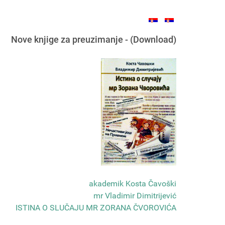
Nove knjige za preuzimanje - (Download)
akademik Kosta Čavoški
mr Vladimir Dimitrijević
ISTINA O SLUČAJU MR ZORANA ČVOROVIĆA