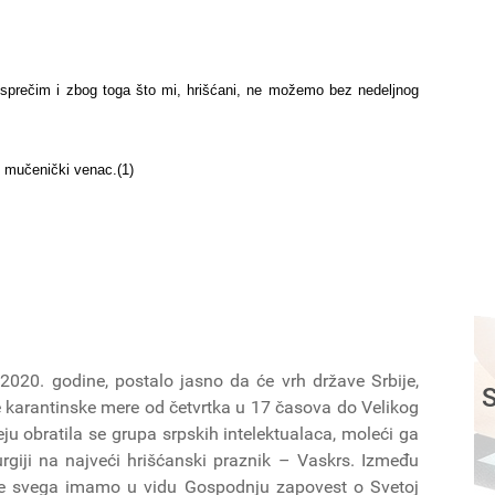
 sprečim i zbog toga što mi, hrišćani, ne možemo bez nedeljnog
i su, zbog toga, mučenički venac.(1)
2020. godine, postalo jasno da će vrh države Srbije,
S
 karantinske mere od četvrtka u 17 časova do Velikog
ju obratila se grupa srpskih intelektualaca, moleći ga
urgiji na najveći hrišćanski praznik – Vaskrs. Između
pre svega imamo u vidu Gospodnju zapovest o Svetoj