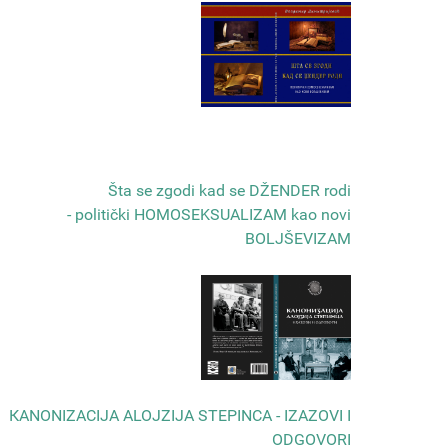
Šta se zgodi kad se DŽENDER rodi
- politički HOMOSEKSUALIZAM kao novi
BOLJŠEVIZAM
КANONIZACIJA ALOJZIJA STEPINCA - IZAZOVI I
ODGOVORI