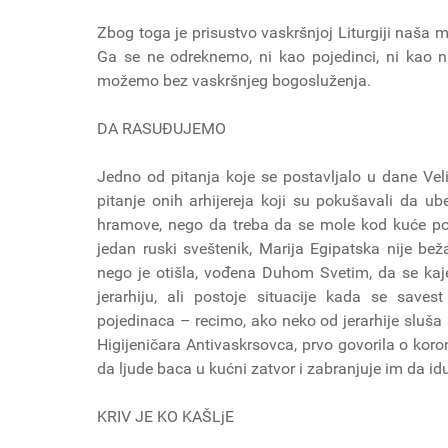
Zbog toga je prisustvo vaskršnjoj Liturgiji naša
Ga se ne odreknemo, ni kao pojedinci, ni kao n
možemo bez vaskršnjeg bogosluženja.
DA RASUĐUJEMO
Jedno od pitanja koje se postavljalo u dane Veli
pitanje onih arhijereja koji su pokušavali da 
hramove, nego da treba da se mole kod kuće po
jedan ruski sveštenik, Marija Egipatska nije bež
nego je otišla, vođena Duhom Svetim, da se kaje 
jerarhiju, ali postoje situacije kada se save
pojedinaca – recimo, ako neko od jerarhije sluša 
Higijeničara Antivaskrsovca, prvo govorila o kor
da ljude baca u kućni zatvor i zabranjuje im da 
KRIV JE KO KAŠLjE