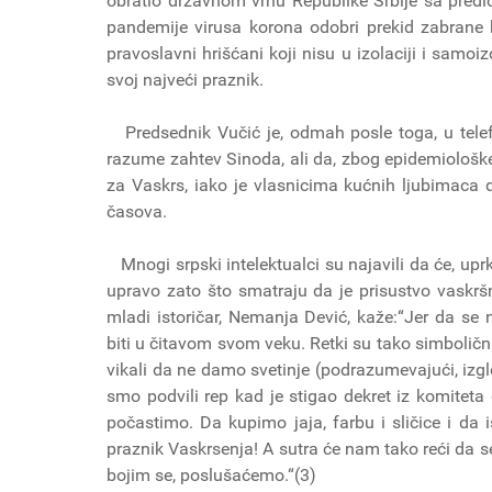
obratio državnom vrhu Republike Srbije sa pred
pandemije virusa korona odobri prekid zabrane 
pravoslavni hrišćani koji nisu u izolaciji i samoi
svoj najveći praznik.
Predsednik Vučić je, odmah posle toga, u telef
razume zahtev Sinoda, ali da, zbog epidemiološke
za Vaskrs, iako je vlasnicima kućnih ljubimaca 
časova.
Mnogi srpski intelektualci su najavili da će, uprk
upravo zato što smatraju da je prisustvo vaskršn
mladi istoričar, Nemanja Dević, kaže:“Jer da s
biti u čitavom svom veku. Retki su tako simboličn
vikali da ne damo svetinje (podrazumevajući, iz
smo podvili rep kad je stigao dekret iz komitet
počastimo. Da kupimo jaja, farbu i sličice i da 
praznik Vaskrsenja! A sutra će nam tako reći da s
bojim se, poslušaćemo.“(3)