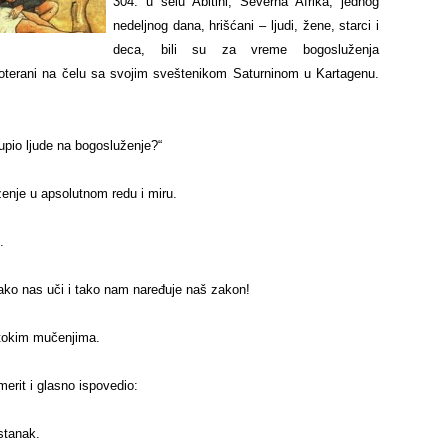
304. u selu Abitini, Severna Afrika, jednog
nedeljnog dana, hrišćani – ljudi, žene, starci i
deca, bili su za vreme bogosluženja
i oterani na čelu sa svojim sveštenikom Saturninom u Kartagenu.
kupio ljude na bogosluženje?“
enje u apsolutnom redu i miru.
tao je sudija ponovo.
 – tako nas uči i tako nam naređuje naš zakon!
vrgnut žestokim mučenjima.
Emerit i glasno ispovedio:
o bogoslužbeni sastanak.