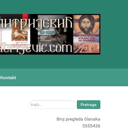
Kontakt
traži...
Pretraga
Broj pregleda članaka
5555436