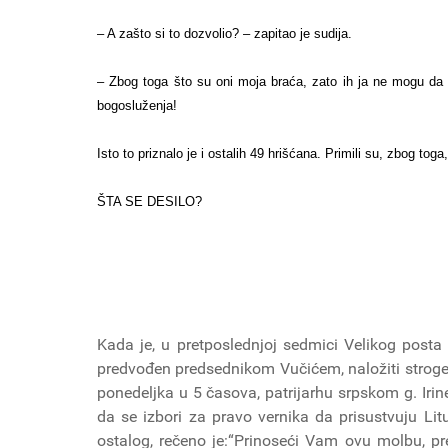
– A zašto si to dozvolio? – zapitao je sudija.
– Zbog toga što su oni moja braća, zato ih ja ne mogu da
bogosluženja!
Isto to priznalo je i ostalih 49 hrišćana. Primil
ŠTA SE DESILO?
Kada je, u pretposlednjoj sedmici Velikog posta 
predvođen predsednikom Vučićem, naložiti stroge
ponedeljka u 5 časova, patrijarhu srpskom g. Irine
da se izbori za pravo vernika da prisustvuju Lit
ostalog, rečeno je:“Prinoseći Vam ovu molbu, 