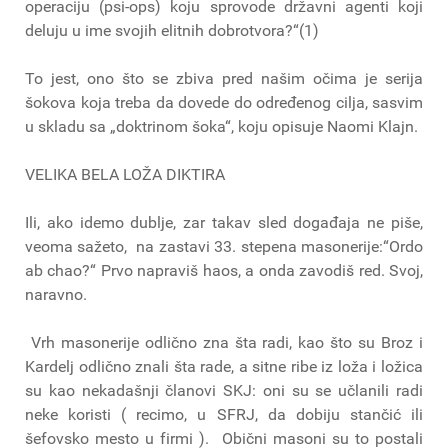
operaciju (psi-ops) koju sprovode državni agenti koji
deluju u ime svojih elitnih dobrotvora?“(1)
To jest, ono što se zbiva pred našim očima je serija
šokova koja treba da dovede do određenog cilja, sasvim
u skladu sa „doktrinom šoka“, koju opisuje Naomi Klajn.
VELIKA BELA LOŽA DIKTIRA
Ili, ako idemo dublje, zar takav sled događaja ne piše,
veoma sažeto, na zastavi 33. stepena masonerije:“Ordo
ab chao?“ Prvo napraviš haos, a onda zavodiš red. Svoj,
naravno.
Vrh masonerije odlično zna šta radi, kao što su Broz i
Kardelj odlično znali šta rade, a sitne ribe iz loža i ložica
su kao nekadašnji članovi SKJ: oni su se učlanili radi
neke koristi ( recimo, u SFRJ, da dobiju stančić ili
šefovsko mesto u firmi ). Obični masoni su to postali