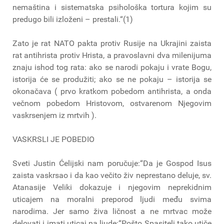
nemaština i sistematska psihološka tortura kojim su
predugo bili izloženi – prestali.“(1)
Zato je rat NATO pakta protiv Rusije na Ukrajini zaista
rat antihrista protiv Hrista, a pravoslavni dva milenijuma
znaju ishod tog rata: ako se narodi pokaju i vrate Bogu,
istorija će se produžiti; ako se ne pokaju – istorija se
okonačava ( prvo kratkom pobedom antihrista, a onda
večnom pobedom Hristovom, ostvarenom Njegovim
vaskrsenjem iz mrtvih ).
VASKRSLI JE POBEDIO
Sveti Justin Ćelijski nam poručuje:“Da je Gospod Isus
zaista vaskrsao i da kao večito živ neprestano deluje, sv.
Atanasije Veliki dokazuje i njegovim neprekidnim
uticajem na moralni preporod ljudi među svima
narodima. Jer samo živa ličnost a ne mrtvac može
delovati i imati uticaj na ljude:“Pošto Spasitelj tako utiče