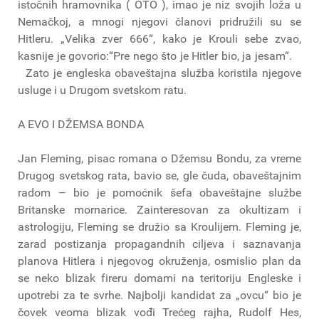
istočnih hramovnika ( OTO ), imao je niz svojih loža u
Nemačkoj, a mnogi njegovi članovi pridružili su se
Hitleru. „Velika zver 666“, kako je Krouli sebe zvao,
kasnije je govorio:“Pre nego što je Hitler bio, ja jesam“.
Zato je engleska obaveštajna služba koristila njegove
usluge i u Drugom svetskom ratu.
A EVO I DŽEMSA BONDA
Jan Fleming, pisac romana o Džemsu Bondu, za vreme
Drugog svetskog rata, bavio se, gle čuda, obaveštajnim
radom – bio je pomoćnik šefa obaveštajne službe
Britanske mornarice. Zainteresovan za okultizam i
astrologiju, Fleming se družio sa Kroulijem. Fleming je,
zarad postizanja propagandnih ciljeva i saznavanja
planova Hitlera i njegovog okruženja, osmislio plan da
se neko blizak fireru domami na teritoriju Engleske i
upotrebi za te svrhe. Najbolji kandidat za „ovcu“ bio je
čovek veoma blizak vođi Trećeg rajha, Rudolf Hes,