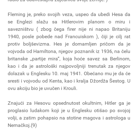
Fleming je, preko svojih veza, uspeo da ubedi Hesa da
se Englezi slažu sa Hitlerovim planom o miru i
savezništvu ( zbog čega firer nije ni napao Britaniju
1940, posle pobede nad Francuiskom ), čiji je cilj rat
protiv boljševizma. Hes je domamljen pričom da je
vojvoda od Hamiltona, njegov poznanik iz 1936, na čelu
britanske „partije mira“, koja hoće savez sa Berlinom,
kao i da je astrološki najpovoljniji trenutak za njegov
dolazak u Englesku 10. maj 1941. Obećano mu je da će
sresti i vojvodu od Kenta, kao i kralja Džordža Šestog. U
ovu akciju bio je uvučen i Krouli.
Znajući za Hesovu opsednutost okultnim, Hitler ga je
proglasio ludakom koji je u Englesku otišao po svojoj
volji, a zatim pohapsio na stotine magova i astrologa u
Nemačkoj.(9)