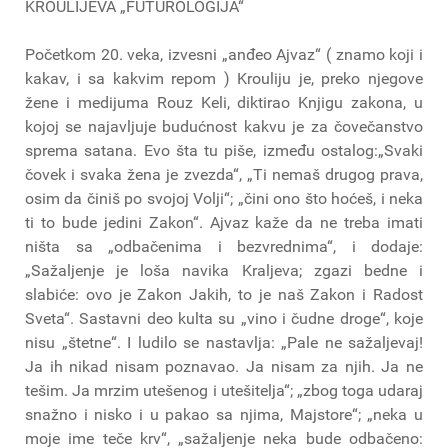
KROULIJEVA „FUTUROLOGIJA“
Početkom 20. veka, izvesni „anđeo Ajvaz“ ( znamo koji i
kakav, i sa kakvim repom ) Krouliju je, preko njegove
žene i medijuma Rouz Keli, diktirao Knjigu zakona, u
kojoj se najavljuje budućnost kakvu je za čovečanstvo
sprema satana. Evo šta tu piše, između ostalog:„Svaki
čovek i svaka žena je zvezda“, „Ti nemaš drugog prava,
osim da činiš po svojoj Volji“; „čini ono što hoćeš, i neka
ti to bude jedini Zakon“. Ajvaz kaže da ne treba imati
ništa sa „odbačenima i bezvrednima“, i dodaje:
„Sažaljenje je loša navika Kraljeva; zgazi bedne i
slabiće: ovo je Zakon Jakih, to je naš Zakon i Radost
Sveta“. Sastavni deo kulta su „vino i čudne droge“, koje
nisu „štetne“. I ludilo se nastavlja: „Pale ne sažaljevaj!
Ja ih nikad nisam poznavao. Ja nisam za njih. Ja ne
tešim. Ja mrzim utešenog i utešitelja“; „zbog toga udaraj
snažno i nisko i u pakao sa njima, Majstore“; „neka u
moje ime teče krv“, „sažaljenje neka bude odbačeno: