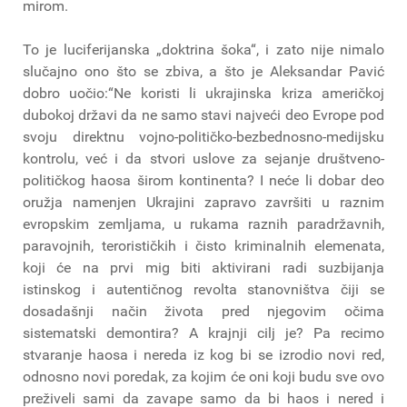
mirom.
To je luciferijanska „doktrina šoka“, i zato nije nimalo
slučajno ono što se zbiva, a što je Aleksandar Pavić
dobro uočio:“Ne koristi li ukrajinska kriza američkoj
dubokoj državi da ne samo stavi najveći deo Evrope pod
svoju direktnu vojno-političko-bezbednosno-medijsku
kontrolu, već i da stvori uslove za sejanje društveno-
političkog haosa širom kontinenta? I neće li dobar deo
oružja namenjen Ukrajini zapravo završiti u raznim
evropskim zemljama, u rukama raznih paradržavnih,
paravojnih, terorističkih i čisto kriminalnih elemenata,
koji će na prvi mig biti aktivirani radi suzbijanja
istinskog i autentičnog revolta stanovništva čiji se
dosadašnji način života pred njegovim očima
sistematski demontira? A krajnji cilj je? Pa recimo
stvaranje haosa i nereda iz kog bi se izrodio novi red,
odnosno novi poredak, za kojim će oni koji budu sve ovo
preživeli sami da zavape samo da bi haos i nered i