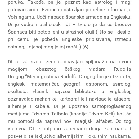
poruka. Takođe, on je, poznat kao astrolog i mag,
putovao širom Evrope i dostavljao potrebne informacije
Volsingamu. Uoči napada španske armade na Englesku,
Di je vodio i psihološki rat – tvrdio je da će brodovi
Španaca biti potopljeni u strašnoj oluji ( što se i desilo,
pri čemu je pobeda Engleske pripisivana, između
ostalog, i njenoj magijskoj moći. ) (6)
Di je za svoju zemlju obavljao špijunažu na dvoru
magijom obuzetog češkog vladara Rudolfa
Drugog:“Među gostima Rudolfa Drugog bio je i Džon Di,
engleski matematičar, geograf, astronom, astrolog,
okultista, vlasnik najveće biblioteke u Engleskoj,
poznavalac mehanike, kartografije i navigacije, algebre,
alhemije i kabale. Di je upoznao samoproglašenog
medijuma Edvarda Talbota (kasnije Edvard Keli) koji će
mu pomoći da napravi novi magijski alfabet. Od tog
vremena Di je potpuno zanemario druga zanimanja i
posvetio se isključivo alhemijskim i okultnim naukama.