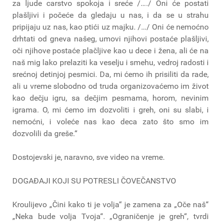
za ljude carstvo spokoja i sreće /…./ Oni će postati
plašljivi i počeće da gledaju u nas, i da se u strahu
pripijaju uz nas, kao ptići uz majku. /…/ Oni će nemoćno
drhtati od gneva našeg, umovi njihovi postaće plašljivi,
oči njihove postaće plačljive kao u dece i žena, ali će na
naš mig lako prelaziti ka veselju i smehu, vedroj radosti i
srećnoj detinjoj pesmici. Da, mi ćemo ih prisiliti da rade,
ali u vreme slobodno od truda organizovaćemo im život
kao dečju igru, sa dečjim pesmama, horom, nevinim
igrama. O, mi ćemo im dozvoliti i greh, oni su slabi, i
nemoćni, i voleće nas kao deca zato što smo im
dozvolili da greše.“
Dostojevski je, naravno, sve video na vreme.
DOGAĐAJI KOJI SU POTRESLI ČOVEČANSTVO
Kroulijevo „Čini kako ti je volja“ je zamena za „Oče naš“
„Neka bude volja Tvoja“. „Ograničenje je greh“, tvrdi