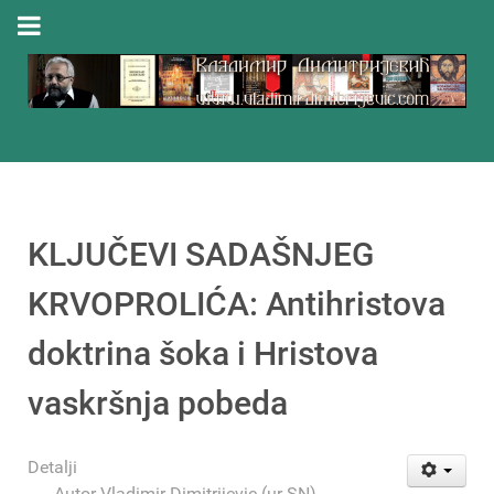
KLJUČEVI SADAŠNJEG
KRVOPROLIĆA: Antihristova
doktrina šoka i Hristova
vaskršnja pobeda
Detalji
Autor
Vladimir Dimitrijevic (ur-SN)