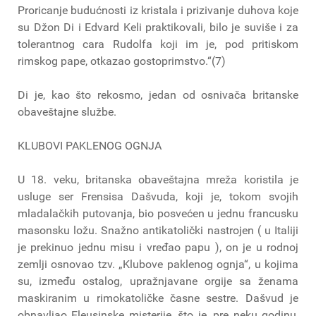
Proricanje budućnosti iz kristala i prizivanje duhova koje
su Džon Di i Edvard Keli praktikovali, bilo je suviše i za
tolerantnog cara Rudolfa koji im je, pod pritiskom
rimskog pape, otkazao gostoprimstvo.“(7)
Di je, kao što rekosmo, jedan od osnivača britanske
obaveštajne službe.
KLUBOVI PAKLENOG OGNJA
U 18. veku, britanska obaveštajna mreža koristila je
usluge ser Frensisa Dašvuda, koji je, tokom svojih
mladalačkih putovanja, bio posvećen u jednu francusku
masonsku ložu. Snažno antikatolički nastrojen ( u Italiji
je prekinuo jednu misu i vređao papu ), on je u rodnoj
zemlji osnovao tzv. „Klubove paklenog ognja“, u kojima
su, između ostalog, upražnjavane orgije sa ženama
maskiranim u rimokatoličke časne sestre. Dašvud je
obnavljao Eleusinske misterije, što je, pre neku godinu,