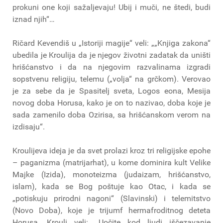
prokuni one koji sažaljevaju! Ubij i muči, ne štedi, budi
iznad njih“…
Ričard Kevendiš u „Istoriji magije“ veli: „„Knjiga zakona“
ubedila je Kroulija da je njegov životni zadatak da uništi
hrišćanstvo i da na njegovim razvalinama izgradi
sopstvenu religiju, telemu („volja“ na grčkom). Verovao
je za sebe da je Spasitelj sveta, Logos eona, Mesija
novog doba Horusa, kako je on to nazivao, doba koje je
sada zamenilo doba Ozirisa, sa hrišćanskom verom na
izdisaju“.
Kroulijeva ideja je da svet prolazi kroz tri religijske epohe
– paganizma (matrijarhat), u kome dominira kult Velike
Majke (Izida), monoteizma (judaizam, hrišćanstvo,
islam), kada se Bog poštuje kao Otac, i kada se
„potiskuju prirodni nagoni“ (Slavinski) i telemitstvo
(Novo Doba), koje je trijumf hermafroditnog deteta
Horusa. Krouli veli: „Uočite kod ljudi iščezavanje