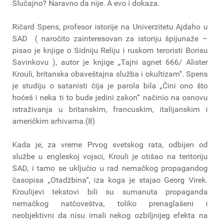
Slučajno? Naravno da nije. A evo i dokaza.
Ričard Spens, profesor istorije na Univerzitetu Ajdaho u
SAD ( naročito zainteresovan za istoriju špijunaže –
pisao je knjige o Sidniju Reliju i ruskom teroristi Borisu
Savinkovu ), autor je knjige „Tajni agnet 666/ Alister
Krouli, britanska obaveštajna služba i okultizam“. Spens
je studiju o satanisti čija je parola bila „Čini ono što
hoćeš i neka ti to bude jedini zakon“ načinio na osnovu
istraživanja u britanskim, francuskim, italijanskim i
američkim arhivama.(8)
Kada je, za vreme Prvog svetskog rata, odbijen od
službe u engleskoj vojsci, Krouli je otišao na teritoriju
SAD, i tamo se uključio u rad nemačkog propagandog
časopisa „Otadžbina“, iza koga je stajao Georg Virek.
Kroulijevi tekstovi bili su sumanuta propaganda
nemačkog natčoveštva, toliko prenaglašeni i
neobjektivni da nisu imali nekog ozbiljnijeg efekta na