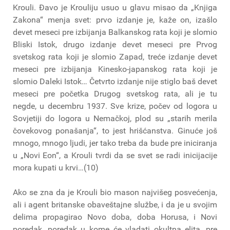
Krouli. Đavo je Krouliju usuo u glavu misao da „Knjiga
Zakona“ menja svet: prvo izdanje je, kaže on, izašlo
devet meseci pre izbijanja Balkanskog rata koji je slomio
Bliski Istok, drugo izdanje devet meseci pre Prvog
svetskog rata koji je slomio Zapad, treće izdanje devet
meseci pre izbijanja Kinesko-japanskog rata koji je
slomio Daleki Istok… Četvrto izdanje nije stiglo baš devet
meseci pre početka Drugog svetskog rata, ali je tu
negde, u decembru 1937. Sve krize, počev od logora u
Sovjetiji do logora u Nemačkoj, plod su „starih merila
čovekovog ponašanja“, to jest hrišćanstva. Ginuće još
mnogo, mnogo ljudi, jer tako treba da bude pre iniciranja
u „Novi Eon“, a Krouli tvrdi da se svet se radi inicijacije
mora kupati u krvi…(10)
Ako se zna da je Krouli bio mason najvišeg posvećenja,
ali i agent britanske obaveštajne službe, i da je u svojim
delima propagirao Novo doba, doba Horusa, i Novi
poredak, poredak u kome će vladati okultna elita, pre