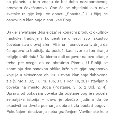
na planetu u tom znaku će biti doba nezapamćenog
procvata čovečanstva. Ono će se objediniti oko nove
svetske religije koju će doneti „Spasitelj” i u čijoj će
osnovi biti klanjanje njemu kao Bogu.
Dakle, shvatanje „Nju ejdža” je konačni produkt okultno-
mističke tradicije i koncentriše u sebi svo iskustvo
čovečanstva u ovoj sferi. Ali ima li osnove za tvrdnju da
će upravo ta tradicija da posluži kao izvor za formiranje
religije antihrista? Da bismo dali odgovor na ovo pitanje
treba pre svega da se obratimo Pismu. U Bibliji se
spominju dva osnovna oblika lažnih religija: paganstvo
koje je u skrivenom obliku u stvari klanjanje duhovima
zla (5 Mojs. 32, 17, Ps. 106, 37, 1 Kor. 10, 20) i stavljanje
čoveka na mesto Boga (Postanje, 3, 5, 2 Sol. 2, 4).
Upravo od pokušaja čoveka da postane bog je i počela
zemaljska istorija – đavo je obećao ljudima da će
okusivši sa drveta poznanja dobra i zla postati bogovi.
Pokušajem dostizanja neba građenjem Vavilonske kule