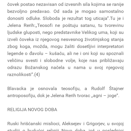
čovek postao nezavisan od izvesnih sila kojima se ranije
bezvoljno predavao. Od sada je mogao samostalno
donositi odluke. Sloboda je rezultat tog uticaja“.Tu je i
Jelena Rerih:„Teosofi ne poštuju satanu, tu tvorevinu
ljudske gluposti, nego predstavnike Velikog uma, koji su
izveli čoveka iz njegovog nesvesnog životinjskog stanja
zbog koga, možda, mogu žaliti dosetljivi interpretatori
legende o đavolu – kušaču, ali ne i oni koji su spoznali
veličinu svesti i slobodne volje, koje nas približavaju
odrazu Božanskog načela u nama u svoj njegovoj
raznolikosti“.(4)
Blavacka je osnovala teosofiju, a Rudolf Štajner
antroposofiju, dok je Jelena Rerih tvorac „agni – joge“.
RELIGIJA NOVOG DOBA
Ruski hrišćanski mislioci, Aleksejev i Grigorjev, u svojoj
studiji o budućoj religiji Novo doba, još u poslednjoj