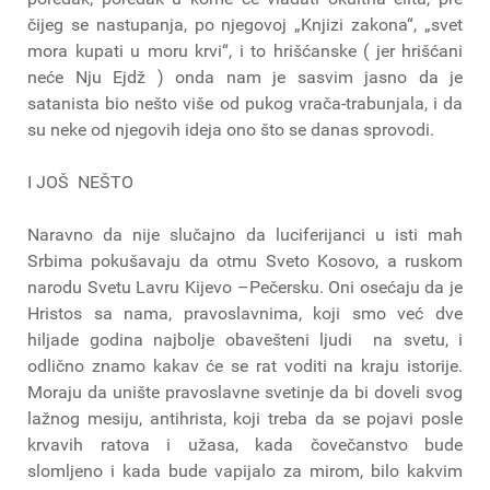
čijeg se nastupanja, po njegovoj „Knjizi zakona“, „svet
mora kupati u moru krvi“, i to hrišćanske ( jer hrišćani
neće Nju Ejdž ) onda nam je sasvim jasno da je
satanista bio nešto više od pukog vrača-trabunjala, i da
su neke od njegovih ideja ono što se danas sprovodi.
I JOŠ NEŠTO
Naravno da nije slučajno da luciferijanci u isti mah
Srbima pokušavaju da otmu Sveto Kosovo, a ruskom
narodu Svetu Lavru Kijevo –Pečersku. Oni osećaju da je
Hristos sa nama, pravoslavnima, koji smo već dve
hiljade godina najbolje obavešteni ljudi na svetu, i
odlično znamo kakav će se rat voditi na kraju istorije.
Moraju da unište pravoslavne svetinje da bi doveli svog
lažnog mesiju, antihrista, koji treba da se pojavi posle
krvavih ratova i užasa, kada čovečanstvo bude
slomljeno i kada bude vapijalo za mirom, bilo kakvim