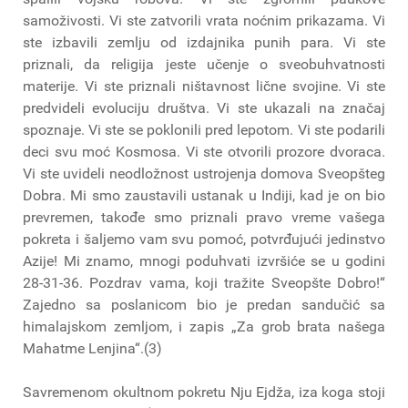
samoživosti. Vi ste zatvorili vrata noćnim prikazama. Vi
ste izbavili zemlju od izdajnika punih para. Vi ste
priznali, da religija jeste učenje o sveobuhvatnosti
materije. Vi ste priznali ništavnost lične svojine. Vi ste
predvideli evoluciju društva. Vi ste ukazali na značaj
spoznaje. Vi ste se poklonili pred lepotom. Vi ste podarili
deci svu moć Kosmosa. Vi ste otvorili prozore dvoraca.
Vi ste uvideli neodložnost ustrojenja domova Sveopšteg
Dobra. Mi smo zaustavili ustanak u Indiji, kad je on bio
prevremen, takođe smo priznali pravo vreme vašega
pokreta i šaljemo vam svu pomoć, potvrđujući jedinstvo
Azije! Mi znamo, mnogi poduhvati izvršiće se u godini
28-31-36. Pozdrav vama, koji tražite Sveopšte Dobro!“
Zajedno sa poslanicom bio je predan sandučić sa
himalajskom zemljom, i zapis „Za grob brata našega
Mahatme Lenjina“.(3)
Savremenom okultnom pokretu Nju Ejdža, iza koga stoji