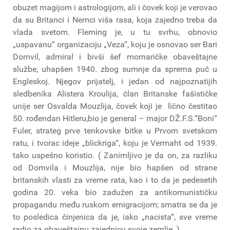
obuzet magijom i astrologijom, ali i čovek koji je verovao
da su Britanci i Nemci viša rasa, koja zajedno treba da
vlada svetom. Fleming je, u tu svrhu, obnovio
„uspavanu“ organizaciju „Veza“, koju je osnovao ser Bari
Domvil, admiral i bivši šef mornaričke obaveštajne
službe, uhapšen 1940. zbog sumnje da sprema puč u
Engleskoj. Njegov prijatelj, i jedan od najpoznatijih
sledbenika Alistera Kroulija, član Britanske fašističke
unije ser Osvalda Mouzlija, čovek koji je lično čestitao
50. rođendan Hitleru,bio je general – major DŽ.F.S.“Boni“
Fuler, strateg prve tenkovske bitke u Prvom svetskom
ratu, i tvorac ideje „blickriga“, koju je Vermaht od 1939.
tako uspešno koristio. ( Zanimljivo je da on, za razliku
od Domvila i Mouzlija, nije bio hapšen od strane
britanskih vlasti za vreme rata, kao i to da je pedesetih
godina 20. veka bio zadužen za antikomunističku
propagandu među ruskom emigracijom; smatra se da je
to posledica činjenica da je, iako „nacista“, sve vreme
radio za obaveštajnu zajednicu svoje zemlje. )