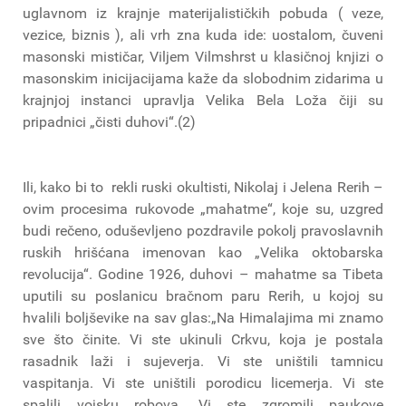
uglavnom iz krajnje materijalističkih pobuda ( veze,
vezice, biznis ), ali vrh zna kuda ide: uostalom, čuveni
masonski mističar, Viljem Vilmshrst u klasičnoj knjizi o
masonskim inicijacijama kaže da slobodnim zidarima u
krajnjoj instanci upravlja Velika Bela Loža čiji su
pripadnici „čisti duhovi“.(2)
Ili, kako bi to rekli ruski okultisti, Nikolaj i Jelena Rerih –
ovim procesima rukovode „mahatme“, koje su, uzgred
budi rečeno, oduševljeno pozdravile pokolj pravoslavnih
ruskih hrišćana imenovan kao „Velika oktobarska
revolucija“. Godine 1926, duhovi – mahatme sa Tibeta
uputili su poslanicu bračnom paru Rerih, u kojoj su
hvalili boljševike na sav glas:„Na Himalajima mi znamo
sve što činite. Vi ste ukinuli Crkvu, koja je postala
rasadnik laži i sujeverja. Vi ste uništili tamnicu
vaspitanja. Vi ste uništili porodicu licemerja. Vi ste
spalili vojsku robova. Vi ste zgromili paukove