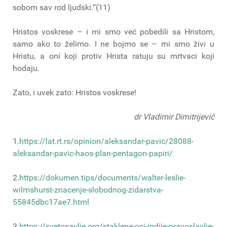
sobom sav rod ljudski.“(11)
Hristos voskrese – i mi smo već pobedili sa Hristom,
samo ako to želimo. I ne bojmo se – mi smo živi u
Hristu, a oni koji protiv Hrista ratuju su mrtvaci koji
hodaju.
Zato, i uvek zato: Hristos voskrese!
dr Vladimir Dimitrijević
1.
https://lat.rt.rs/opinion/aleksandar-pavic/28088-
aleksandar-pavic-haos-plan-pentagon-papiri/
2.
https://dokumen.tips/documents/walter-leslie-
wilmshurst-znacenje-slobodnog-zidarstva-
55845dbc17ae7.html
3.
https://svetosavlje.org/staklene-oci-indije-pravoslavlje-