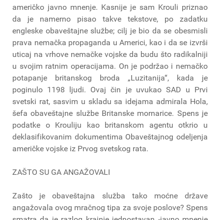
američko javno mnenje. Kasnije je sam Krouli priznao
da je namerno pisao takve tekstove, po zadatku
engleske obaveštajne službe; cilj je bio da se obesmisli
prava nemačka propaganda u Americi, kao i da se izvrši
uticaj na vrhove nemačke vojske da budu što radikalniji
u svojim ratnim operacijama. On je podržao i nemačko
potapanje britanskog broda „Luzitanija“, kada je
poginulo 1198 ljudi. Ovaj čin je uvukao SAD u Prvi
svetski rat, sasvim u skladu sa idejama admirala Hola,
šefa obaveštajne službe Britanske mornarice. Spens je
podatke o Krouliju kao britanskom agentu otkrio u
deklasifikovanim dokumentima Obaveštajnog odeljenja
američke vojske iz Prvog svetskog rata.
ZAŠTO SU GA ANGAŽOVALI
Zašto je obaveštajna služba tako moćne države
angažovala ovog mračnog tipa za svoje poslove? Spens
smatra da je razlog krajnje jednostavan -javno mnenje