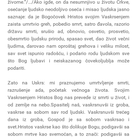
živome.“/…/Ako igde, on da nesumnjivo u životu Crkve,
osećanje ljudsko neodoljivo oseća i misao ljudska jasno
saznaje: da je Bogočovek Hristos svojim Vaskrsenjem
zaista umrtvio greh, pobedio smrt, satro đavola, razorio
državu smrti, srušio ad, obnovio, osvetio, prosvetio,
obesmrtio ljudsku prirodu, spasao svet, dao život večni
ljudima, darovao nam oproštaj grehova i veliku milost,
sav svet ispunio radošću, i podario rodu ljudskom sve
što Bog ljubavi i neiskazanog čovekoljublja može
podariti.
Zato na Uskrs: mi praznujemo umrtvljenje smrti,
razrušenje ada, početak večnoga života. Svojim
Vaskrsenjem Hristos Bog nas prevede iz smrti u život, i
od zemlje na nebo.Spasitelj naš, vaskrsnuvši iz groba,
vaskrse sa sobom sav rod ljudski. Vaskrsnuvši trećeg
dana iz groba, Gospod je sa sobom vaskrsao i
svet.Hristos vaskrse kao što dolikuje Bogu, podigavši sa
sobom mrtve kao svemoćan, a to znači: podigavši sa