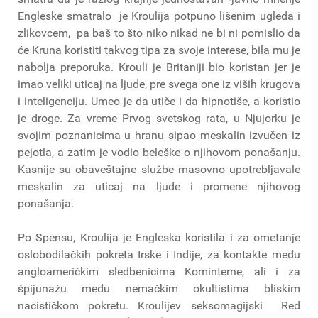
Engleske smatralo je Kroulija potpuno lišenim ugleda i
zlikovcem, pa baš to što niko nikad ne bi ni pomislio da
će Kruna koristiti takvog tipa za svoje interese, bila mu je
nabolja preporuka. Krouli je Britaniji bio koristan jer je
imao veliki uticaj na ljude, pre svega one iz viših krugova
i inteligenciju. Umeo je da utiče i da hipnotiše, a koristio
je droge. Za vreme Prvog svetskog rata, u Njujorku je
svojim poznanicima u hranu sipao meskalin izvučen iz
pejotla, a zatim je vodio beleške o njihovom ponašanju.
Kasnije su obaveštajne službe masovno upotrebljavale
meskalin za uticaj na ljude i promene njihovog
ponašanja.
Po Spensu, Kroulija je Engleska koristila i za ometanje
oslobodilačkih pokreta Irske i Indije, za kontakte među
angloameričkim sledbenicima Kominterne, ali i za
špijunažu među nemačkim okultistima bliskim
nacističkom pokretu. Kroulijev seksomagijski Red