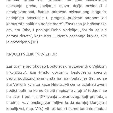
osećanja greha, javljanje stava dečje nevinosti i
neodgovornosti, čudne primene seksualnog nagona,
detinjasto poverenje u progres, praćeno strahom od
katastrofe nalik na noćne more“. Završena je hrišćanska
era, era Ribe, i počinje Doba Vodolije. „Svuda se širi
carstvi deteta“, kaže Krouli. Nema osećanja krivice, sve
je dozvoljeno.(10)
KROULI I VELIKI INKVIZITOR
Zar to nije prorokovao Dostojevski u „Legendi o Velikom
Inkvizitoru“, koji Hristu govori o beslovesno srećnoj
dečici podložnoj svim vrstama manipulacije? Setimo se
šta Veliki Inkvizitor kaže Hristu:„Mi ćemo uzjahati zver i
podići putir na kome će biti napisano „Tajna“ (odnosi se
na zver i putir iz Otkrivenja Jovanovog, koji pripadaju
bludnici vavilonskoj; zanimljivo je da se njoj klanjaju i
kroulijevci, nap. V.D.) Ali tek tada i samo tada će nastati