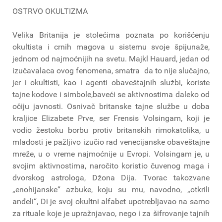
OSTRVO OKULTIZMA
Velika Britanija je stolećima poznata po korišćenju
okultista i crnih magova u sistemu svoje špijunaže,
jednom od najmoćnijih na svetu. Majkl Hauard, jedan od
izučavalaca ovog fenomena, smatra da to nije slučajno,
jer i okultisti, kao i agenti obaveštajnih službi, koriste
tajne kodove i simbole,baveći se aktivnostima daleko od
očiju javnosti. Osnivač britanske tajne službe u doba
kraljice Elizabete Prve, ser Frensis Volsingam, koji je
vodio žestoku borbu protiv britanskih rimokatolika, u
mladosti je pažljivo izučio rad venecijanske obaveštajne
mreže, u o vreme najmoćnije u Evropi. Volsingam je, u
svojim aktivnostima, naročito koristio čuvenog maga i
dvorskog astrologa, Džona Dija. Tvorac takozvane
„enohijanske“ azbuke, koju su mu, navodno, „otkrili
anđeli“, Di je svoj okultni alfabet upotrebljavao na samo
za rituale koje je upražnjavao, nego i za šifrovanje tajnih