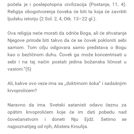
počela je i poslepotopna civilizacija (Postanje, 11, 4).
Religija obogotvorenja čoveka će biti ta koja će završiti
ljudsku istoriju (2 Sol. 2, 4, Otk. 13–22 gl.).
Ova religija neće morati da odriče Boga, ali će shvatanje
Njegove prirode biti takvo da će se čovek pokloniti sebi
samom. Tom cilju odgovara samo predstava o Bogu
kao o bezličnom duhu. Čovek ga može koncentrisati u
sebi i na taj način postati jedina božanska ličnost u
vasioni.“(5)
Ali, kakve ovo veze ima sa „doktrinom šoka“ i sadašnjim
krvoprolićem?
Naravno da ima. Svetski satanisti odavo čeznu za
opštim krvoprolićem koje će im dati pobedu nad
čovečanstvom i doneti Nju Ejdž. Setimo se
najpoznatijeg od njih, Alistera Kroulija.