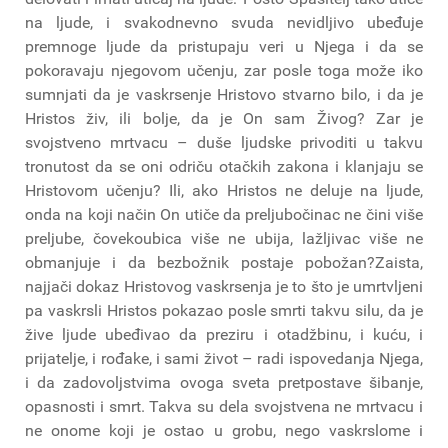
na ljude, i svakodnevno svuda nevidljivo ubeđuje
premnoge ljude da pristupaju veri u Njega i da se
pokoravaju njegovom učenju, zar posle toga može iko
sumnjati da je vaskrsenje Hristovo stvarno bilo, i da je
Hristos živ, ili bolje, da je On sam Živog? Zar je
svojstveno mrtvacu – duše ljudske privoditi u takvu
tronutost da se oni odriču otačkih zakona i klanjaju se
Hristovom učenju? Ili, ako Hristos ne deluje na ljude,
onda na koji način On utiče da preljubočinac ne čini više
preljube, čovekoubica više ne ubija, lažljivac više ne
obmanjuje i da bezbožnik postaje pobožan?Zaista,
najjači dokaz Hristovog vaskrsenja je to što je umrtvljeni
pa vaskrsli Hristos pokazao posle smrti takvu silu, da je
žive ljude ubeđivao da preziru i otadžbinu, i kuću, i
prijatelje, i rođake, i sami život – radi ispovedanja Njega,
i da zadovoljstvima ovoga sveta pretpostave šibanje,
opasnosti i smrt. Takva su dela svojstvena ne mrtvacu i
ne onome koji je ostao u grobu, nego vaskrslome i