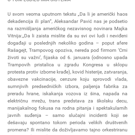
U svom veoma uputnom tekstu „Da li je američki haos
dekadencija ili plan“, Aleksandar Pavić nas je podsetio
na razmišljanja američkog nezavisnog novinara Majka
Vitnija:„Da li zaista mislite da su svi ovi ludi i neviđeni
događaji u poslednjih nekoliko godina – poput afere
Rašagejt, Trampovog opoziva, nereda pod firmom ‘Crni
životi su važni’, fijaska od 6. januara (odnosno upada
Trampovih pristalica u zgradu Kongresa u sklopu
protesta protiv izborne krađe), kovid histerije, zatvaranja,
obavezne vakcinacije, cenzure koju sprovodi vlada,
sumnjivih predsedničkih izbora, paljenja fabrika za
preradu hrane, iskakanja vozova iz šina, napada na
električnu mrežu, trans predstava za školsku decu,
manijakalnog fokusa na rodna pitanja i spektakularnih
javnih suđenja – samo slučajni incidenti koji se
dešavaju spontano tokom perioda velikih društvenih
promena? Ili mislite da doživljavamo tajno orkestriranu