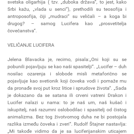
svetska oligarhija ( tzv. „duboka država“, to jest, kako
Srbi kažu, „vlada u senci“), prethodili su teosofija i
antroposofija, čiji „mudraci“ su veličali – a koga bi
drugog? – samog Lucifera kao „prosvetitelja
čovečanstva“.
VELIČANJE LUCIFERA
Jelena Blavacka je, recimo, pisala:„Oni koji su se
pobunili pojavljuju se kao naši spasitelji“. „Lucifer – duh
nosilac ozarenja i slobode misli metaforično se
pojavljuje kao svetionik koji čoveka vodi i pomaže mu
da pronađe svoj put kroz litice i sprudove života“. „Sada
je dokazano da se satana ili crveni vatreni Drakon i
Lucifer nalazi u nama: to je naš um, naš kušač i
iskupitelj, naš razumni oslobodilac i spasitelj od čistog
animalizma. Bez tog životvornog duha ne bi postojala
razlika između čoveka i zveri“. Rudolf Štajner nastavlja:
„Mi takođe vidimo da je sa luciferijanskim uticajem