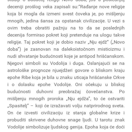
deceniji prošlog veka zapisali su:“Rađanje nove religije
koja bi mogla da izmeni svest čoveka je, po mišljenju
mnogih, jedina šansa za opstanak civilizacije. U vezi s
ovim treba obratiti pažnju na to da se poslednjih
decenija formirao pokret koji pretenduje na ulogu takve
religije. Taj pokret koji je dobio naziv „Nju ejdž” („Novo
doba”) je zasnovan na dalekoistočnom misticizmu i
nudi shvatanje budućnosti koje je antipod hrišćanskom.
Njegovi simboli su Vodolija i duga. Oslanjajući se na
astrološke prognoze njuejdžeri govore o bliskom kraju
epohe Ribe koja je bila u znaku uticaja hrišćanske Crkve
i o dolasku epohe Vodolije. Oni očekuju u bliskoj
budućnosti duhovni preobražaj čovečanstva. Po
mišljenju mnogih proroka „Nju ejdža”, to će ostvariti
„Spasitelj” – koji će izražavati volju natprirodnog sveta.
On će izvesti civilizaciju iz stanja globalne krize i
probuditi skrivene duhovne snage ljudi. U tarotu znak
Vodolije simbolizuje ljudskog genija. Epoha koja će doći