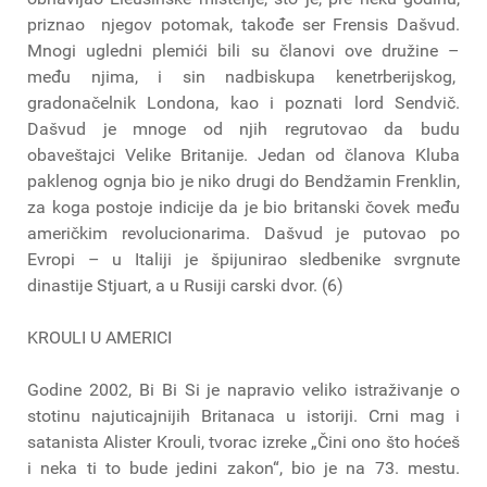
priznao njegov potomak, takođe ser Frensis Dašvud.
Mnogi ugledni plemići bili su članovi ove družine –
među njima, i sin nadbiskupa kenetrberijskog,
gradonačelnik Londona, kao i poznati lord Sendvič.
Dašvud je mnoge od njih regrutovao da budu
obaveštajci Velike Britanije. Jedan od članova Kluba
paklenog ognja bio je niko drugi do Bendžamin Frenklin,
za koga postoje indicije da je bio britanski čovek među
američkim revolucionarima. Dašvud je putovao po
Evropi – u Italiji je špijunirao sledbenike svrgnute
dinastije Stjuart, a u Rusiji carski dvor. (6)
KROULI U AMERICI
Godine 2002, Bi Bi Si je napravio veliko istraživanje o
stotinu najuticajnijih Britanaca u istoriji. Crni mag i
satanista Alister Krouli, tvorac izreke „Čini ono što hoćeš
i neka ti to bude jedini zakon“, bio je na 73. mestu.