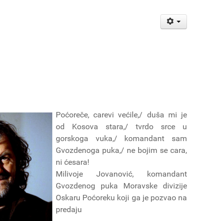
Poćoreče, carevi većile,/ duša mi je
od Kosova stara,/ tvrdo srce u
gorskoga vuka,/ komandant sam
Gvozdenoga puka,/ ne bojim se cara,
ni ćesara!
Milivoje Jovanović, komandant
Gvozdenog puka Moravske divizije
Oskaru Poćoreku koji ga je pozvao na
predaju