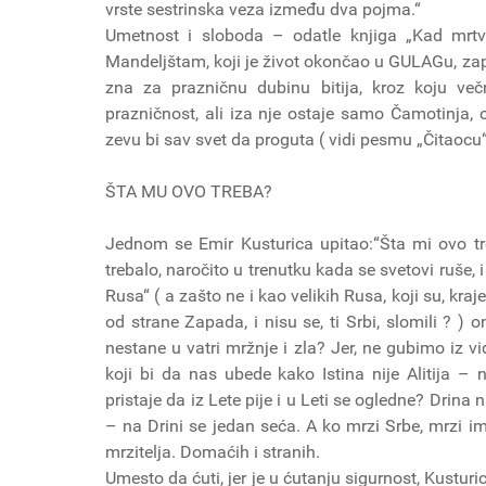
vrste sestrinska veza između dva pojma.“
Umetnost i sloboda – odatle knjiga „Kad mrtve
Mandeljštam, koji je život okončao u GULAGu, zap
zna za prazničnu dubinu bitija, kroz koju ve
prazničnost, ali iza nje ostaje samo Čamotinja, 
zevu bi sav svet da proguta ( vidi pesmu „Čitaocu“
ŠTA MU OVO TREBA?
Jednom se Emir Kusturica upitao:“Šta mi ovo tre
trebalo, naročito u trenutku kada se svetovi ruše
Rusa“ ( a zašto ne i kao velikih Rusa, koji su, kr
od strane Zapada, i nisu se, ti Srbi, slomili ? )
nestane u vatri mržnje i zla? Jer, ne gubimo iz vi
koji bi da nas ubede kako Istina nije Alitija – 
pristaje da iz Lete pije i u Leti se ogledne? Drina
– na Drini se jedan seća. A ko mrzi Srbe, mrzi i
mrzitelja. Domaćih i stranih.
Umesto da ćuti, jer je u ćutanju sigurnost, Kusturi