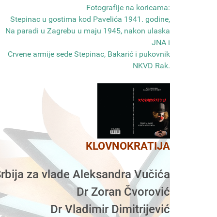
Fotografije na koricama:
Stepinac u gostima kod Pavelića 1941. godine,
Na paradi u Zagrebu u maju 1945, nakon ulaska
JNA i
Crvene armije sede Stepinac, Bakarić i pukovnik
NKVD Rak
.
KLOVNOKRATIJA
rbija za vlade Aleksandra Vučića
Dr Zoran Čvorović
Dr Vladimir Dimitrijević