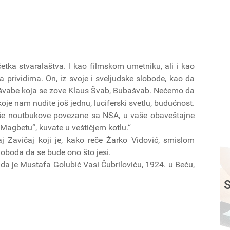
tka stvaralaštva. I kao filmskom umetniku, ali i kao
 prividima. On, iz svoje i sveljudske slobode, kao da
vabe koja se zove Klaus Švab, Bubašvab. Nećemo da
je nam nudite još jednu, luciferski svetlu, budućnost.
še noutbukove povezane sa NSA, u vaše obaveštajne
 „Magbetu“, kuvate u veštičjem kotlu.“
aj Zavičaj koji je, kako reče Žarko Vidović, smislom
loboda da se bude ono što jesi.
 da je Mustafa Golubić Vasi Čubriloviću, 1924. u Beču,
S