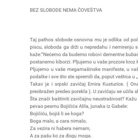
BEZ SLOBODE NEMA ČOVEŠTVA
Taj pathos slobode osnovna mu je odlika od poče
piscu, sloboda ga drži u nepredahu i nemirenju sa
kaže:“Nećemo da budemo robovi dementne bubaš
postanemo kiborzi. Pljujemo u vaše prozore kroz ko
Pljujemo u vaše megamašinske manifeste, u va
podatke i sve što ste spremili da, poput veštica u
Takav je i srpski zavičaj Emira Kusturice. ( On
preobražen predeo porekla ). U zavičaju se učila s
Šta znači baštiniti zavičajnu neustrašivost? Kažu
pevao pesmu Bojičića Alila, junaka iz Gabele:
Bojičiću, bojiš li se koga?
Boga malo, a cara nimalo,
Za vezira ni habera nemam,
A za pašu ko za đogu moga.