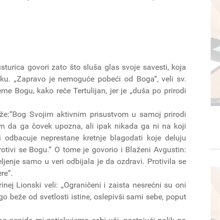
turica govori zato što sluša glas svoje savesti, koja
ku. „Zapravo je nemoguće pobeći od Boga“, veli sv.
me Bogu, kako reče Tertulijan, jer je „duša po prirodi
že:“Bog Svojim aktivnim prisustvom u samoj prirodi
m da ga čovek upozna, ali ipak nikada ga ni na koji
i odbacuje neprestane kretnje blagodati koje deluju
otivi se Bogu.“ O tome je govorio i Blaženi Avgustin:
enje samo u veri odbijala je da ozdravi. Protivila se
re“.
inej Lionski veli: „Ograničeni i zaista nesrećni su oni
ego beže od svetlosti istine, oslepivši sami sebe, poput