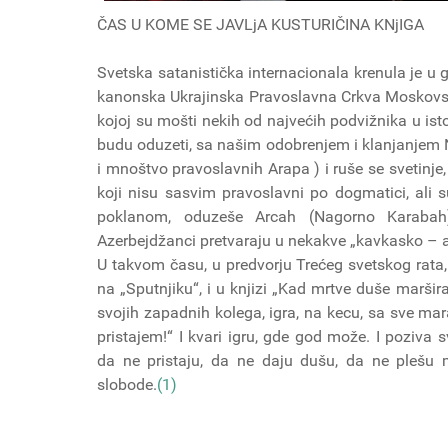
ČAS U KOME SE JAVLjA KUSTURIČINA KNjIGA
Svetska satanistička internacionala krenula je u g
kanonska Ukrajinska Pravoslavna Crkva Moskovske 
kojoj su mošti nekih od najvećih podvižnika u ist
budu oduzeti, sa našim odobrenjem i klanjanjem 
i mnoštvo pravoslavnih Arapa ) i ruše se svetinje
koji nisu sasvim pravoslavni po dogmatici, ali s
poklanom, oduzeše Arcah (Nagorno Karabah
Azerbejdžanci pretvaraju u nekakve „kavkasko – a
U takvom času, u predvorju Trećeg svetskog rata, d
na „Sputnjiku“, i u knjizi „Kad mrtve duše marši
svojih zapadnih kolega, igra, na kecu, sa sve mar
pristajem!“ I kvari igru, gde god može. I poziva 
da ne pristaju, da ne daju dušu, da ne plešu
slobode.
(1)