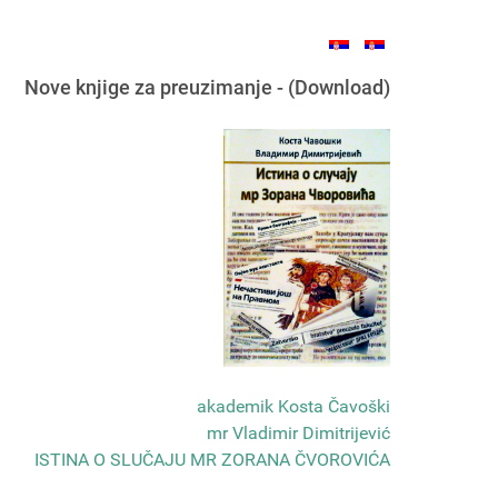
Nove knjige za preuzimanje - (Download)
akademik Kosta Čavoški
mr Vladimir Dimitrijević
ISTINA O SLUČAJU MR ZORANA ČVOROVIĆA