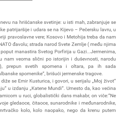
nevu na hrišćanske svetinje: u isti mah, zabranjuje se
patrijaršije i udara se na Kijevo – Pečersku lavru, u
oriji pravoslavne vere; Kosovo i Metohija treba da nam
NATO đavolu; strada narod Svete Zemlje ( među njima
, poput manastira Svetog Porfirija u Gazi...Jermenima,
u nam veoma slični po istorijin i duševnosti, narodu
), prepun svetih spomena i oltara, pa ih sada
lbanske spomenike“, brišući jermenske tragove.
iže se Emir Kusturica, i govori, u serijalu „Moj život“
raju“ u izdanju „Katene Mundi“. Umesto da, kao većina
amicom u ruci, globalistički dans makabr, on viče:“Ne
svoje gledaoce, čitaoce, sunarodnike i međunarodnike,
 mrtvačko kolo, kolo naopako, nego da krenu putem