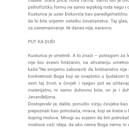
maske. Stara priča, nova forma. Samo što je ovdj
psihofizičku formu ne samo srpskog roda nego i o
Kusturica je uzeo Đokovića kao paradigimatičnu sl
da bi bila orijentir ostatku čovečanstva. Taj glas
za zanemarivanje. Ni danas nije, naravno.
PUT KA DUŠI
Kusturica je umetnik. A to znači – potragom za le
nije bio svesni hrišćanin, na shvatanju umetno
kaže:“Ne smijemo zaboraviti da hrišćanstvo nije sp
konkretnost Boga koji se ovaplotio u ljudskom ti
sam taj život, a čovjek i njegov put se učitavaj
materijalno, ni samo duhovno biće, on je i duh 
Jevanđeljima.
Dostojevski je, dakle, ponudio viziju čovjeka kao
prepoznati kao potrošača, mrava, koji se kreće u 
šoping molove. Mnogi su svjesni da biti potrošač 
mislioce važi ideja, da ako nema Boga nema ni um