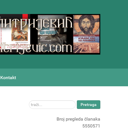
Kontakt
traži...
Pretraga
Broj pregleda članaka
5550571