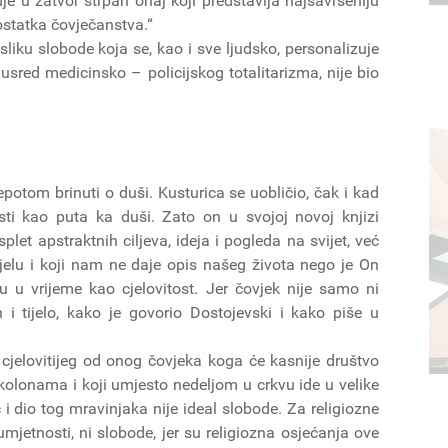
e u zatvor strpan onaj koji predstavlja najsavršeniju
statka čovječanstva.“
iku slobode koja se, kao i sve ljudsko, personalizuje
, usred medicinsko – policijskog totalitarizma, nije bio
potom brinuti o duši. Kusturica se uobličio, čak i kad
sti kao puta ka duši. Zato on u svojoj novoj knjizi
let apstraktnih ciljeva, ideja i pogleda na svijet, već
jelu i koji nam ne daje opis našeg života nego je On
u u vrijeme kao cjelovitost. Jer čovjek nije samo ni
i tijelo, kako je govorio Dostojevski i kako piše u
 cjelovitijeg od onog čovjeka koga će kasnije društvo
kolonama i koji umjesto nedeljom u crkvu ide u velike
i dio tog mravinjaka nije ideal slobode. Za religiozne
jetnosti, ni slobode, jer su religiozna osjećanja ove