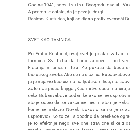
Godine 1941, hapsili su ih u Beogradu nacisti. Vas
A pesma je ostala, da je pevaju drugi.
Recimo, Kusturica, koji se digao protiv svemoći
SVET KAO TAMNICA
Po Emiru Kusturici, ovaj svet je postao zatvor u 
tamnica. Svi treba da budu zatočeni - pod ve
kretanja ni uma, ni tela. Ko pokuša da bude s
biološkog života. Ako se ne složi sa Bubašvabovo
ju je najavio kao čizmu na ljudskom licu, i to zauv
Zato nas pisac knjige „Kad mrtve duše marširaju
čeka Bubašvabove podanike ako se ne usprotivimo
što je odbio da se vakciniše nečim što nije vakci
kome se nalazio Novak Đoković samo je izraz
usprotivio? Ko to želi slobodno da preskače ograd
je to efektnije nego sve one stravične slike zlo