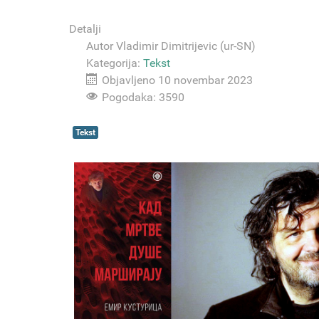
Detalji
Autor
Vladimir Dimitrijevic (ur-SN)
Kategorija:
Tekst
Objavljeno 10 novembar 2023
Pogodaka: 3590
Tekst