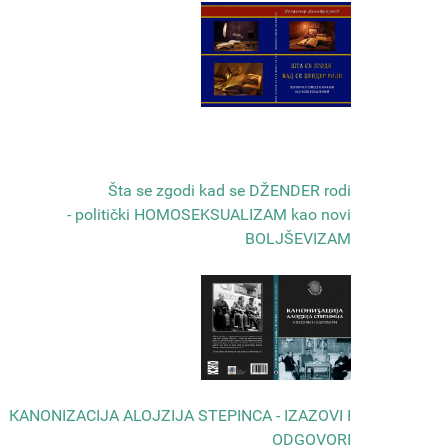
Šta se zgodi kad se DŽENDER rodi
- politički HOMOSEKSUALIZAM kao novi
BOLJŠEVIZAM
КANONIZACIJA ALOJZIJA STEPINCA - IZAZOVI I
ODGOVORI