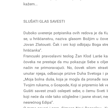
kažem...
SLUŠATI GLAS SAVESTI
Duboko uverenje potpisnika ovih redova je da Kus
se, u hrišćanstvu, naziva glasom Božjim u čove
Jovan Zlatousti. Čak i oni koji odbijaju Boga stre
hrišćanka“.
Francuski pravoslavni teolog Žan Klod Larše ka
čoveka ne prestaje da mu pokazuje Sebe s cilje
način ne primoravajući. No, čovek silom strast
unutar njega, odbacuje prizive Duha Svetoga i pr
„Moja bolna duša, koja je mogla da pronađe iscelj
Tvojim rukama, o Gospode, Koji si pripremio lek ve
Gušiti savest znači oslepeti sebe, o čemu Sveti Ir
koji neće da vide tako očigledne i jasne stvari, n
nesrećnog Edipa“.