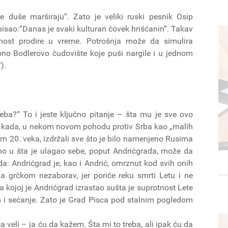
 duše marširaju“. Zato je veliki ruski pesnik Osip
isao:“Danas je svaki kulturan čovek hrišćanin“. Takav
čnost prodire u vreme. Potrošnja može da simulira
ono Bodlerovo čudovište koje puši nargile i u jednom
).
ba?“ To i jeste ključno pitanje – šta mu je sve ovo
, i kada, u nekom novom pohodu protiv Srba kao „malih
ajem 20. veka, izdržali sve što je bilo namenjeno Rusima
 ono u šta je ulagao sebe, poput Andrićgrada, može da
da: Andrićgrad je, kao i Andrić, omrznut kod svih onih
na grčkom nezaborav, jer poriče reku smrti Letu i ne
 na kojoj je Andrićgrad izrastao sušta je suprotnost Lete
m i sećanje. Zato je Grad Pisca pod stalnim pogledom
ca veli – ja ću da kažem. Šta mi to treba, ali ipak ću da