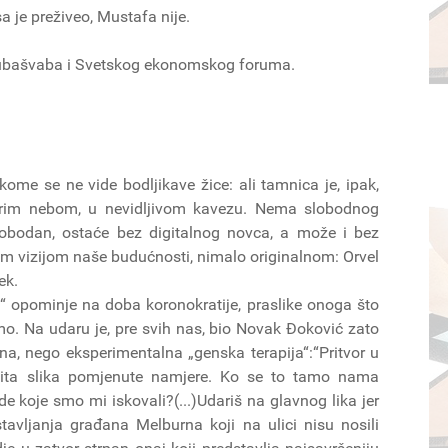
a je preživeo, Mustafa nije.
 Bubašvaba i Svetskog ekonomskog foruma.
kome se ne vide bodljikave žice: ali tamnica je, ipak,
drim nebom, u nevidljivom kavezu. Nema slobodnog
lobodan, ostaće bez digitalnog novca, a može i bez
m vizijom naše budućnosti, nimalo originalnom: Orvel
ek.
“ opominje na doba koronokratije, praslike onoga što
. Na udaru je, pre svih nas, bio Novak Đoković zato
na, nego eksperimentalna „genska terapija“:“Pritvor u
ita slika pomjenute namjere. Ko se to tamo nama
e koje smo mi iskovali?(...)Udariš na glavnog lika jer
stavljanja građana Melburna koji na ulici nisu nosili