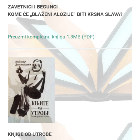
ZAVETNICI I BEGUNCI
KOME ĆE „BLAŽENI ALOZIJE” BITI KRSNA SLAVA?
Preuzmi kompletnu knjigu 1,8MB (PDF)
KNjIGE OD UTROBE