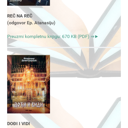
REČ NA REČ
(odgovor Ep. Atanasiju)
Preuzmi kompletnu knjigu: 670 KB (PDF) ⇒►
DOĐI I VIDI