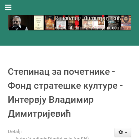
Степинац за почетнике -
Фонд стратешке културе -
Интервју Владимир
Димитријевић
Detalji
Autor
Vladimir Dimitrijevic (ur-SN)