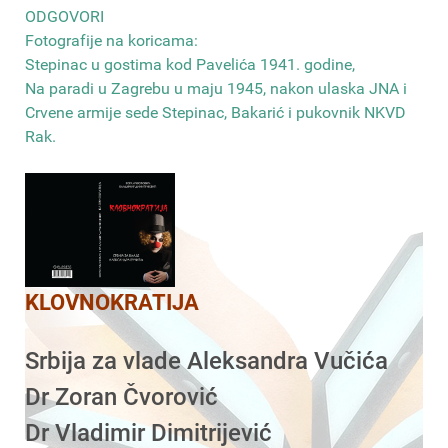
ODGOVORI
Fotografije na koricama:
Stepinac u gostima kod Pavelića 1941. godine,
Na paradi u Zagrebu u maju 1945, nakon ulaska JNA i
Crvene armije sede Stepinac, Bakarić i pukovnik NKVD
Rak
.
KLOVNOKRATIJA
Srbija za vlade Aleksandra Vučića
Dr Zoran Čvorović
Dr Vladimir Dimitrijević