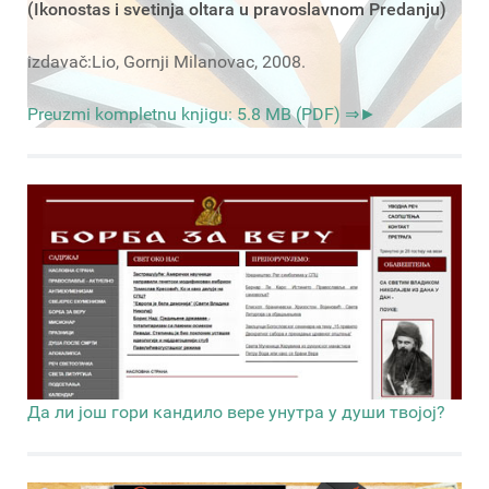
(Ikonostas i svetinja oltara u pravoslavnom Predanju)
izdavač:Lio, Gornji Milanovac, 2008.
Preuzmi kompletnu knjigu: 5.8 MB (PDF) ⇒►
Да ли још гори кандило вере унутра у души твојој?