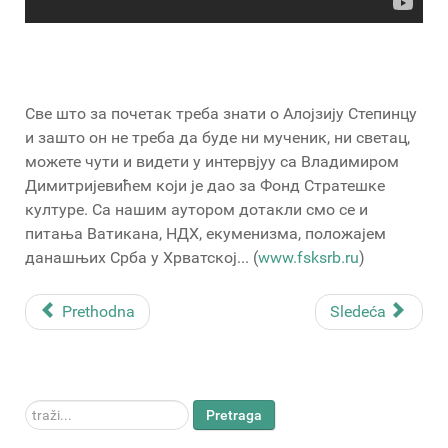
Све што за почетак треба знати о Алојзију Степинцу
и зашто он не треба да буде ни мученик, ни светац,
можете чути и видети у интервјуу са Владимиром
Димитријевићем који је дао за Фонд Стратешке
културе. Са нашим аутором дотакли смо се и
питања Ватикана, НДХ, екуменизма, положајем
данашњих Срба у Хрватској... (
www.fsksrb.ru
)
Prethodna
Sledeća
traži...
Pretraga