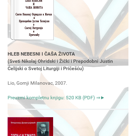
HLEB NEBESNI I ČAŠA ŽIVOTA
(Sveti Nikolaj Ohridski i Žički i Prepodobni Justin
Ćelijski o Svetoj Liturgiji i Pričešću)
Lio, Gornji Milanovac, 2007.
Preuzmi kompletnu knjigu: 520 KB (PDF) ⇒►