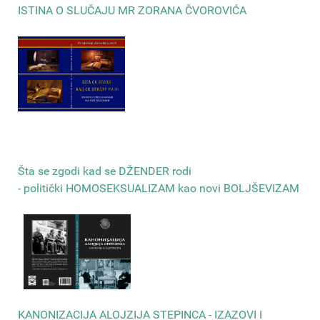
ISTINA O SLUČAJU MR ZORANA ČVOROVIĆA
Šta se zgodi kad se DŽENDER rodi
- politički HOMOSEKSUALIZAM kao novi BOLJŠEVIZAM
КANONIZACIJA ALOJZIJA STEPINCA - IZAZOVI I