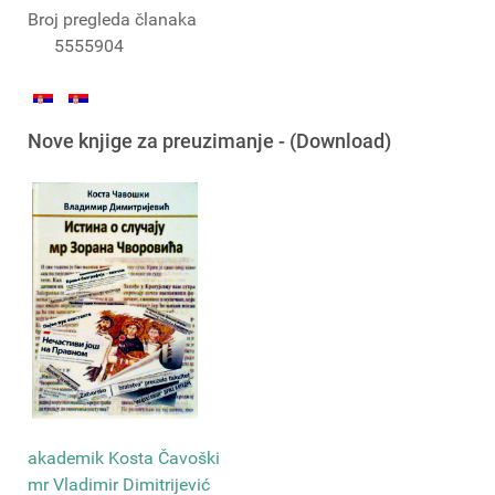
Broj pregleda članaka
5555904
Nove knjige za preuzimanje - (Download)
akademik Kosta Čavoški
mr Vladimir Dimitrijević