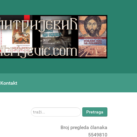
Kontakt
traži...
Pretraga
Broj pregleda članaka
5549810