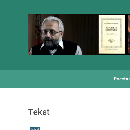
Početn
Tekst
Tekst