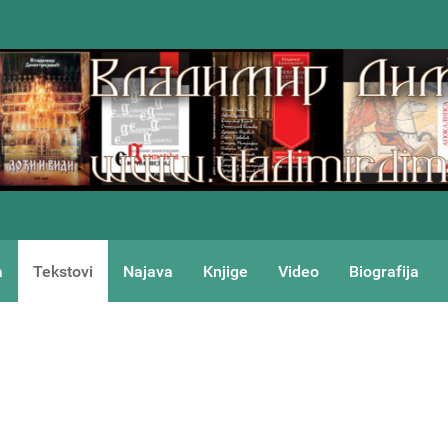
a
Tekstovi
Najava
Knjige
Video
Biografija