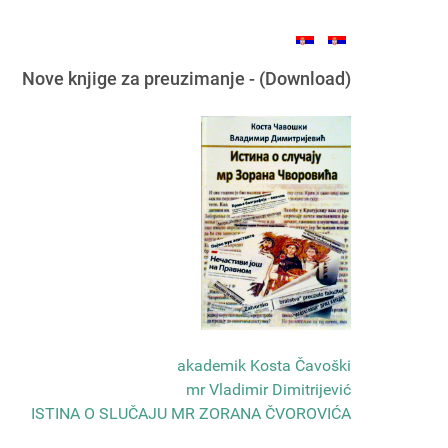
Nove knjige za preuzimanje - (Download)
akademik Kosta Čavoški
mr Vladimir Dimitrijević
ISTINA O SLUČAJU MR ZORANA ČVOROVIĆA