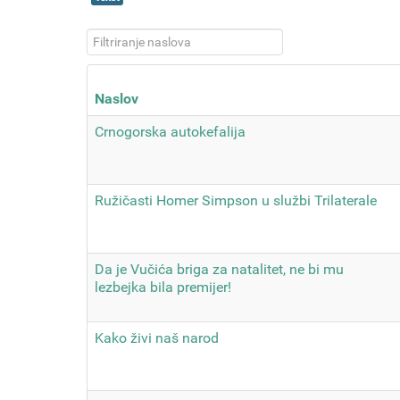
Filtriranje naslova
Naslov
Crnogorska autokefalija
Ružičasti Homer Simpson u službi Trilaterale
Da je Vučića briga za natalitet, ne bi mu
lezbejka bila premijer!
Kako živi naš narod