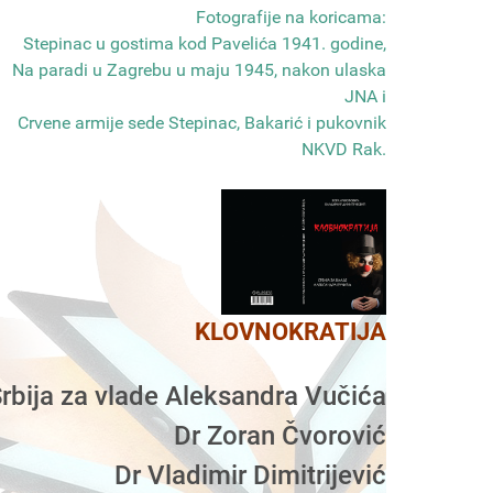
Fotografije na koricama:
Stepinac u gostima kod Pavelića 1941. godine,
Na paradi u Zagrebu u maju 1945, nakon ulaska
JNA i
Crvene armije sede Stepinac, Bakarić i pukovnik
NKVD Rak
.
KLOVNOKRATIJA
rbija za vlade Aleksandra Vučića
Dr Zoran Čvorović
Dr Vladimir Dimitrijević