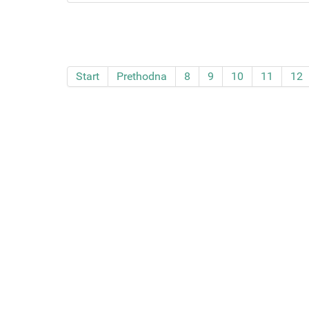
Start
Prethodna
8
9
10
11
12