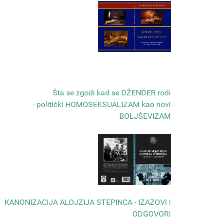
Šta se zgodi kad se DŽENDER rodi
- politički HOMOSEKSUALIZAM kao novi
BOLJŠEVIZAM
КANONIZACIJA ALOJZIJA STEPINCA - IZAZOVI I
ODGOVORI