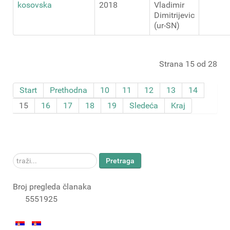
kosovska
2018
Vladimir
Dimitrijevic
(ur-SN)
Strana 15 od 28
Start
Prethodna
10
11
12
13
14
15
16
17
18
19
Sledeća
Kraj
traži...
Pretraga
Broj pregleda članaka
5551925