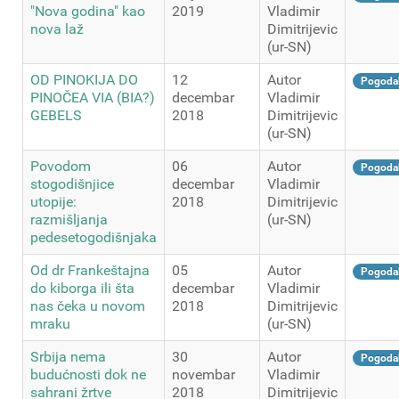
"Nova godina" kao
2019
Vladimir
nova laž
Dimitrijevic
(ur-SN)
OD PINOKIJA DO
12
Autor
Pogoda
PINOČEA VIA (BIA?)
decembar
Vladimir
GEBELS
2018
Dimitrijevic
(ur-SN)
Povodom
06
Autor
Pogoda
stogodišnjice
decembar
Vladimir
utopije:
2018
Dimitrijevic
razmišljanja
(ur-SN)
pedesetogodišnjaka
Od dr Frankeštajna
05
Autor
Pogoda
do kiborga ili šta
decembar
Vladimir
nas čeka u novom
2018
Dimitrijevic
mraku
(ur-SN)
Srbija nema
30
Autor
Pogoda
budućnosti dok ne
novembar
Vladimir
sahrani žrtve
2018
Dimitrijevic