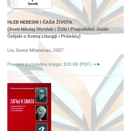
HLEB NEBESNI I ČAŠA ŽIVOTA
(Sveti Nikolaj Ohridski i Žički i Prepodobni Justin
Ćelijski o Svetoj Liturgiji i Pričešću)
Lio, Gornji Milanovac, 2007.
Preuzmi kompletnu knjigu: 520 KB (PDF) ⇒►