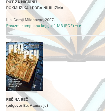
PUT ZA NIGDINU
ROKMUZIKA I DOBA NIHILIZMA
Lio, Gornji Milanovac, 2007.
Preuzmi kompletnu knjigu: 1 MB (PDF) ⇒►
REČ NA REČ
(odgovor Ep. Atanasiju)