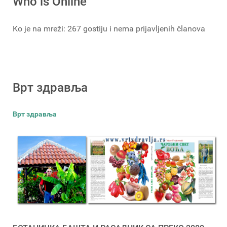
Who is Online
Ko je na mreži: 267 gostiju i nema prijavljenih članova
Врт здравља
Врт здравља