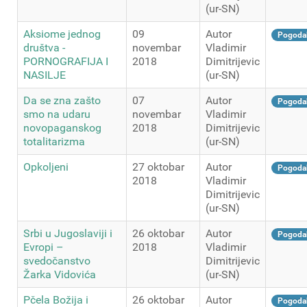
(ur-SN)
Aksiome jednog
09
Autor
Pogoda
društva -
novembar
Vladimir
PORNOGRAFIJA I
2018
Dimitrijevic
NASILJE
(ur-SN)
Da se zna zašto
07
Autor
Pogoda
smo na udaru
novembar
Vladimir
novopaganskog
2018
Dimitrijevic
totalitarizma
(ur-SN)
Opkoljeni
27 oktobar
Autor
Pogoda
2018
Vladimir
Dimitrijevic
(ur-SN)
Srbi u Jugoslaviji i
26 oktobar
Autor
Pogoda
Evropi –
2018
Vladimir
svedočanstvo
Dimitrijevic
Žarka Vidovića
(ur-SN)
Pčela Božija i
26 oktobar
Autor
Pogoda