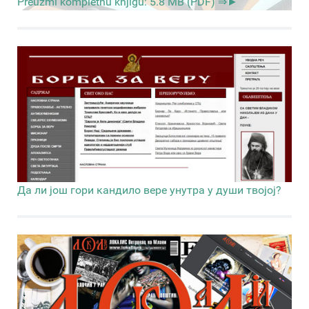
Preuzmi kompletnu knjigu: 5.8 MB (PDF) ⇒►
Да ли још гори кандило вере унутра у души твојој?