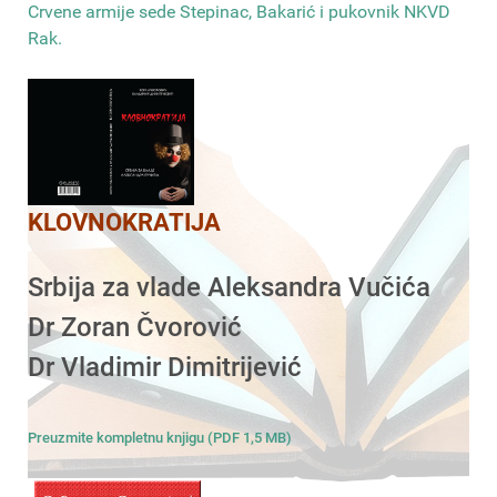
Crvene armije sede Stepinac, Bakarić i pukovnik NKVD
Rak
.
KLOVNOKRATIJA
Srbija za vlade Aleksandra Vučića
Dr Zoran Čvorović
Dr Vladimir Dimitrijević
Preuzmite kompletnu knjigu (PDF 1,5 MB)