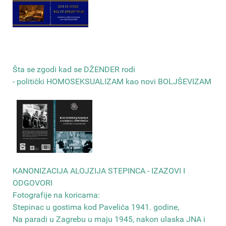
Šta se zgodi kad se DŽENDER rodi
- politički HOMOSEKSUALIZAM kao novi BOLJŠEVIZAM
КANONIZACIJA ALOJZIJA STEPINCA - IZAZOVI I
ODGOVORI
Fotografije na koricama:
Stepinac u gostima kod Pavelića 1941. godine,
Na paradi u Zagrebu u maju 1945, nakon ulaska JNA i