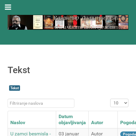
Tekst
Tekst
Filtriranje naslova
Prikaz #
Datum
Naslov
objavljivanja
Autor
Pogod
U zamci besmisla -
03 januar
Autor
Pogoda