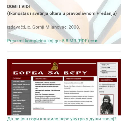
DOĐI I VIDI
(Ikonostas i svetinja oltara u pravoslavnom Predanju)
izdavač:Lio, Gornji Milanovac, 2008.
Preuzmi kompletnu knjigu: 5.8 MB (PDF) ⇒►
Да ли још гори кандило вере унутра у души твојој?