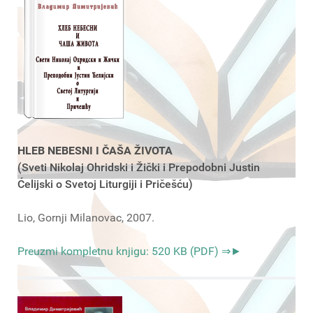
HLEB NEBESNI I ČAŠA ŽIVOTA
(Sveti Nikolaj Ohridski i Žički i Prepodobni Justin
Ćelijski o Svetoj Liturgiji i Pričešću)
Lio, Gornji Milanovac, 2007.
Preuzmi kompletnu knjigu: 520 KB (PDF) ⇒►