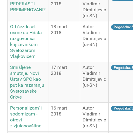
PEDERASTI
2018
Vladimir
PREIMENOVANI?
Dimitrijevic
(ur-SN)
Od šezdeset
18 mart
Autor
Pogodaka: 
osme do Hrista -
2018
Vladimir
razgovor sa
Dimitrijevic
književnikom
(ur-SN)
Svetozarom
Vlajkovićem
Smišljene
17 mart
Autor
Pogodaka: 
smutnje. Novi
2018
Vladimir
Ustav SPC kao
Dimitrijevic
put ka razaranju
(ur-SN)
Svetosavske
Crkve
Personalizam" i
16 mart
Autor
Pogodaka: 
sodomizam -
2018
Vladimir
otrovi
Dimitrijevic
zizjulasovštine
(ur-SN)