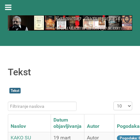
Tekst
Tekst
Filtriranje naslova
Prikaz #
Datum
Naslov
objavljivanja
Autor
Pogodaka
KAKO SU
19 mart
Autor
Pogodaka: 