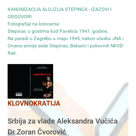
КANONIZACIJA ALOJZIJA STEPINCA - IZAZOVI I
ODGOVORI
Fotografije na koricama:
Stepinac u gostima kod Pavelića 1941. godine,
Na paradi u Zagrebu u maju 1945, nakon ulaska JNA i
Crvene armije sede Stepinac, Bakarić i pukovnik NKVD
Rak
.
KLOVNOKRATIJA
Srbija za vlade Aleksandra Vučića
Dr Zoran Čvorović