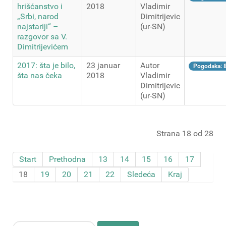
hrišćanstvo i
2018
Vladimir
„Srbi, narod
Dimitrijevic
najstariji“ –
(ur-SN)
razgovor sa V.
Dimitrijevićem
2017: šta je bilo,
23 januar
Autor
Pogodaka: 
šta nas čeka
2018
Vladimir
Dimitrijevic
(ur-SN)
Strana 18 od 28
Start
Prethodna
13
14
15
16
17
18
19
20
21
22
Sledeća
Kraj