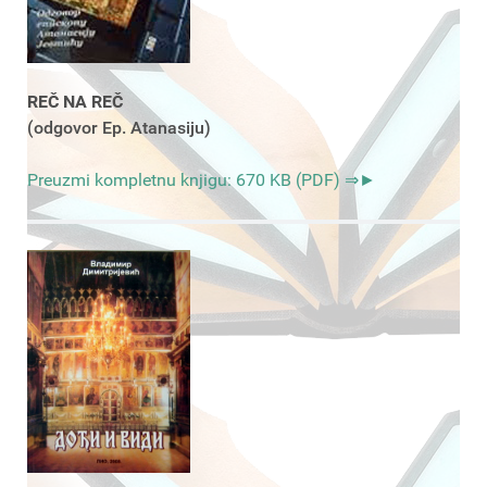
REČ NA REČ
(odgovor Ep. Atanasiju)
Preuzmi kompletnu knjigu: 670 KB (PDF) ⇒►