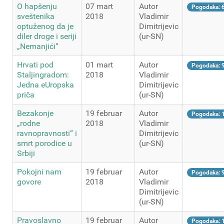
O hapšenju
07 mart
Autor
Pogodaka: 
sveštenika
2018
Vladimir
optuženog da je
Dimitrijevic
diler droge i seriji
(ur-SN)
„Nemanjići“
Hrvati pod
01 mart
Autor
Pogodaka: 
Staljingradom:
2018
Vladimir
Jedna eUropska
Dimitrijevic
priča
(ur-SN)
Bezakonje
19 februar
Autor
Pogodaka: 
„rodne
2018
Vladimir
ravnopravnosti“ i
Dimitrijevic
smrt porodice u
(ur-SN)
Srbiji
Pokojni nam
19 februar
Autor
Pogodaka: 
govore
2018
Vladimir
Dimitrijevic
(ur-SN)
Pravoslavno
19 februar
Autor
Pogodaka: 