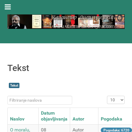
Tekst
Tekst
Filtriranje naslova
Prikaz #
Datum
Naslov
objavljivanja
Autor
Pogodaka
O moralu,
08
Autor
Pogodaka: 6720