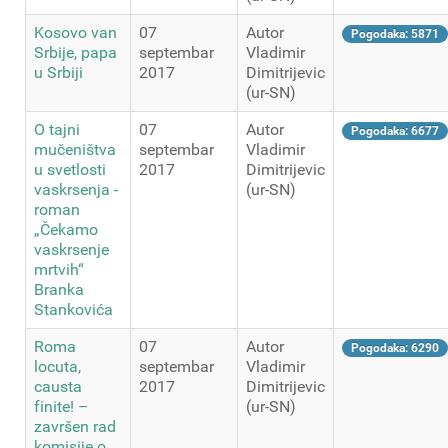
Kosovo van
07
Autor
Pogodaka: 5871
Srbije, papa
septembar
Vladimir
u Srbiji
2017
Dimitrijevic
(ur-SN)
O tajni
07
Autor
Pogodaka: 6677
mučeništva
septembar
Vladimir
u svetlosti
2017
Dimitrijevic
vaskrsenja -
(ur-SN)
roman
„Čekamo
vaskrsenje
mrtvih“
Branka
Stankovića
Roma
07
Autor
Pogodaka: 6290
locuta,
septembar
Vladimir
causta
2017
Dimitrijevic
finite! –
(ur-SN)
završen rad
komisije o