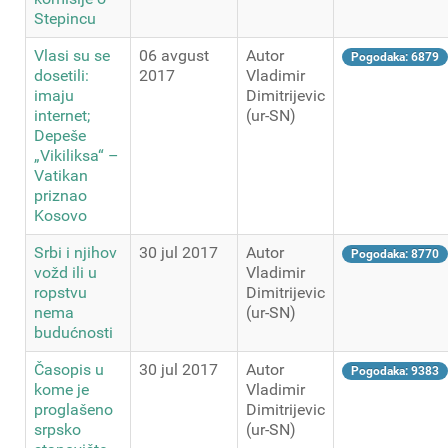
Stepincu
Vlasi su se
06 avgust
Autor
Pogodaka: 6879
dosetili:
2017
Vladimir
imaju
Dimitrijevic
internet;
(ur-SN)
Depeše
„Vikiliksa“ –
Vatikan
priznao
Kosovo
Srbi i njihov
30 jul 2017
Autor
Pogodaka: 8770
vožd ili u
Vladimir
ropstvu
Dimitrijevic
nema
(ur-SN)
budućnosti
Časopis u
30 jul 2017
Autor
Pogodaka: 9383
kome je
Vladimir
proglašeno
Dimitrijevic
srpsko
(ur-SN)