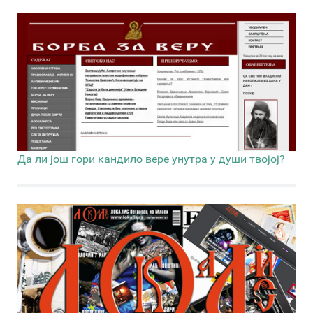
Да ли још гори кандило вере унутра у души твојој?