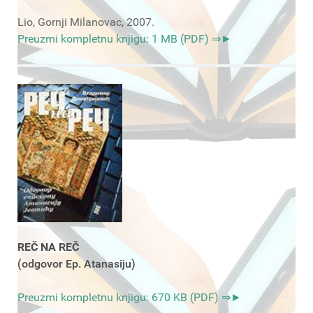
Lio, Gornji Milanovac, 2007.
Preuzmi kompletnu knjigu: 1 MB (PDF) ⇒►
REČ NA REČ
(odgovor Ep. Atanasiju)
Preuzmi kompletnu knjigu: 670 KB (PDF) ⇒►