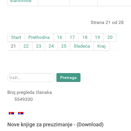
stanovište
Strana 21 od 28
Start
Prethodna
16
17
18
19
20
21
22
23
24
25
Sledeća
Kraj
traži...
Pretraga
Broj pregleda članaka
5549330
Nove knjige za preuzimanje - (Download)