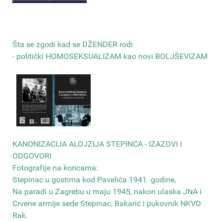
Šta se zgodi kad se DŽENDER rodi
- politički HOMOSEKSUALIZAM kao novi BOLJŠEVIZAM
КANONIZACIJA ALOJZIJA STEPINCA - IZAZOVI I
ODGOVORI
Fotografije na koricama:
Stepinac u gostima kod Pavelića 1941. godine,
Na paradi u Zagrebu u maju 1945, nakon ulaska JNA i
Crvene armije sede Stepinac, Bakarić i pukovnik NKVD
Rak
.