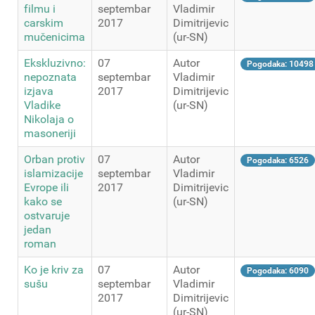
filmu i
septembar
Vladimir
carskim
2017
Dimitrijevic
mučenicima
(ur-SN)
Ekskluzivno:
07
Autor
Pogodaka: 10498
nepoznata
septembar
Vladimir
izjava
2017
Dimitrijevic
Vladike
(ur-SN)
Nikolaja o
masoneriji
Orban protiv
07
Autor
Pogodaka: 6526
islamizacije
septembar
Vladimir
Evrope ili
2017
Dimitrijevic
kako se
(ur-SN)
ostvaruje
jedan
roman
Ko je kriv za
07
Autor
Pogodaka: 6090
sušu
septembar
Vladimir
2017
Dimitrijevic
(ur-SN)