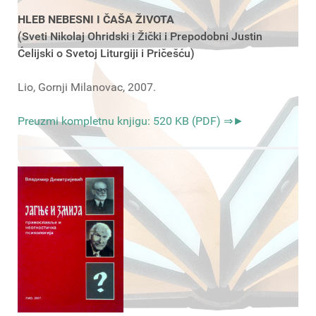
HLEB NEBESNI I ČAŠA ŽIVOTA
(Sveti Nikolaj Ohridski i Žički i Prepodobni Justin
Ćelijski o Svetoj Liturgiji i Pričešću)
Lio, Gornji Milanovac, 2007.
Preuzmi kompletnu knjigu: 520 KB (PDF) ⇒►