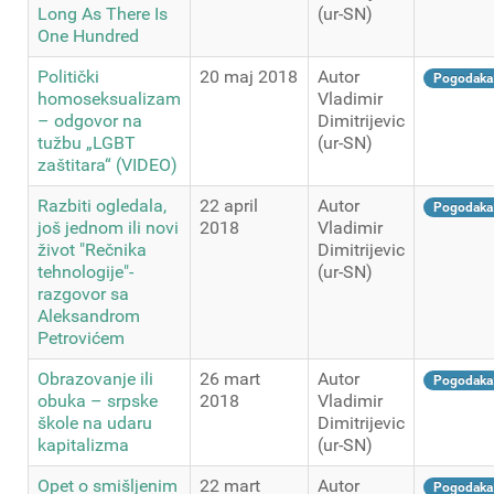
Long As There Is
(ur-SN)
One Hundred
Politički
20 maj 2018
Autor
Pogodaka
homoseksualizam
Vladimir
– odgovor na
Dimitrijevic
tužbu „LGBT
(ur-SN)
zaštitara“ (VIDEO)
Razbiti ogledala,
22 april
Autor
Pogodaka
još jednom ili novi
2018
Vladimir
život "Rečnika
Dimitrijevic
tehnologije"-
(ur-SN)
razgovor sa
Aleksandrom
Petrovićem
Obrazovanje ili
26 mart
Autor
Pogodaka
obuka – srpske
2018
Vladimir
škole na udaru
Dimitrijevic
kapitalizma
(ur-SN)
Opet o smišljenim
22 mart
Autor
Pogodaka