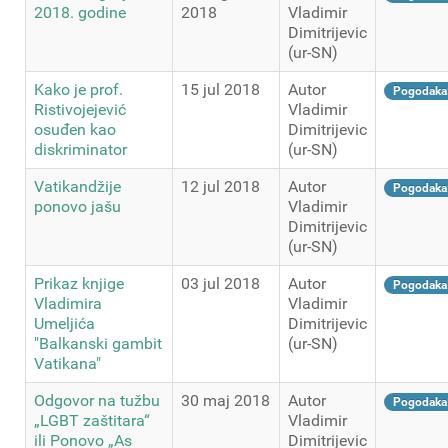
2018. godine
2018
Vladimir
Dimitrijevic
(ur-SN)
Kako je prof.
15 jul 2018
Autor
Pogodaka
Ristivojejević
Vladimir
osuđen kao
Dimitrijevic
diskriminator
(ur-SN)
Vatikandžije
12 jul 2018
Autor
Pogodaka
ponovo jašu
Vladimir
Dimitrijevic
(ur-SN)
Prikaz knjige
03 jul 2018
Autor
Pogodaka
Vladimira
Vladimir
Umeljića
Dimitrijevic
"Balkanski gambit
(ur-SN)
Vatikana"
Odgovor na tužbu
30 maj 2018
Autor
Pogodaka
„LGBT zaštitara“
Vladimir
ili Ponovo „Аs
Dimitrijevic