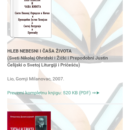
HLEB NEBESNI I ČAŠA ŽIVOTA
(Sveti Nikolaj Ohridski i Žički i Prepodobni Justin
Ćelijski o Svetoj Liturgiji i Pričešću)
Lio, Gornji Milanovac, 2007.
Preuzmi kompletnu knjigu: 520 KB (PDF) ⇒►