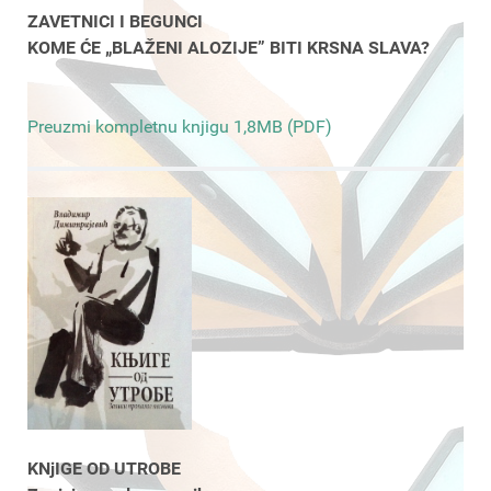
ZAVETNICI I BEGUNCI
KOME ĆE „BLAŽENI ALOZIJE” BITI KRSNA SLAVA?
Preuzmi kompletnu knjigu 1,8MB (PDF)
KNjIGE OD UTROBE