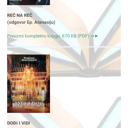
REČ NA REČ
(odgovor Ep. Atanasiju)
Preuzmi kompletnu knjigu: 670 KB (PDF) ⇒►
DOĐI I VIDI