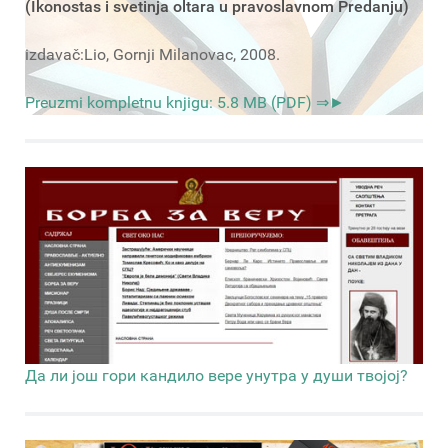
(Ikonostas i svetinja oltara u pravoslavnom Predanju)
izdavač:Lio, Gornji Milanovac, 2008.
Preuzmi kompletnu knjigu: 5.8 MB (PDF) ⇒►
Да ли још гори кандило вере унутра у души твојој?