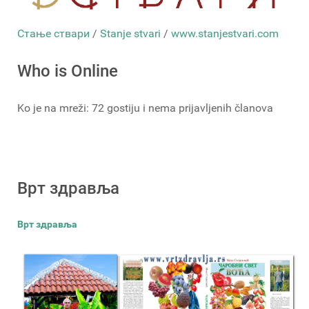
Стање ствари
/
Stanje stvari
/
www.stanjestvari.com
Who is Online
Ko je na mreži: 72 gostiju i nema prijavljenih članova
Врт здравља
Врт здравља