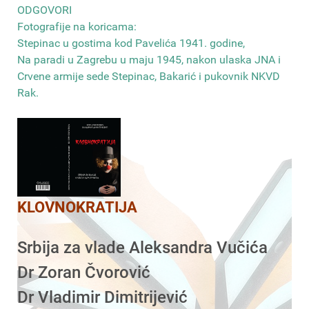
ODGOVORI
Fotografije na koricama:
Stepinac u gostima kod Pavelića 1941. godine,
Na paradi u Zagrebu u maju 1945, nakon ulaska JNA i
Crvene armije sede Stepinac, Bakarić i pukovnik NKVD
Rak
.
KLOVNOKRATIJA
Srbija za vlade Aleksandra Vučića
Dr Zoran Čvorović
Dr Vladimir Dimitrijević