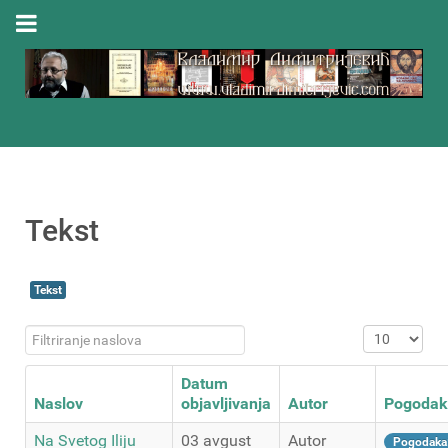
Tekst
Tekst
Filtriranje naslova
Prikaz #
Datum
Naslov
objavljivanja
Autor
Pogodak
Na Svetog Iliju
03 avgust
Autor
Pogodaka