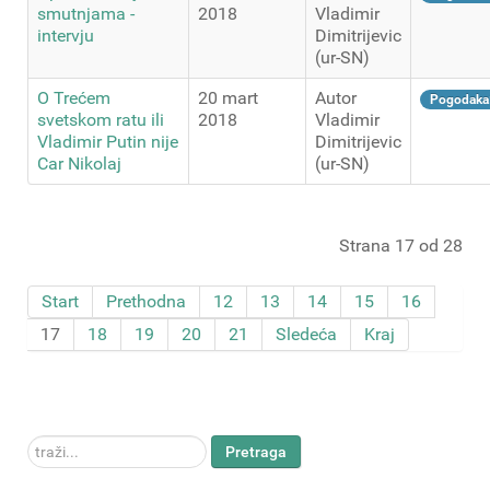
smutnjama -
2018
Vladimir
intervju
Dimitrijevic
(ur-SN)
O Trećem
20 mart
Autor
Pogodaka
svetskom ratu ili
2018
Vladimir
Vladimir Putin nije
Dimitrijevic
Car Nikolaj
(ur-SN)
Strana 17 od 28
Start
Prethodna
12
13
14
15
16
17
18
19
20
21
Sledeća
Kraj
traži...
Pretraga