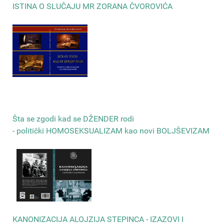
ISTINA O SLUČAJU MR ZORANA ČVOROVIĆA
Šta se zgodi kad se DŽENDER rodi
- politički HOMOSEKSUALIZAM kao novi BOLJŠEVIZAM
КANONIZACIJA ALOJZIJA STEPINCA - IZAZOVI I