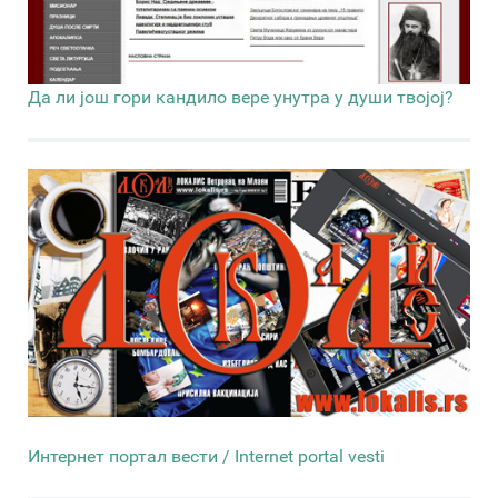
Да ли још гори кандило вере унутра у души твојој?
Интернет портал вести / Internet portal vesti