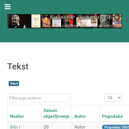
Tekst
Tekst
Filtriranje naslova
Prikaz #
Datum
Naslov
objavljivanja
Autor
Pogodaka
Srbi i
20
Autor
Pogodaka: 583