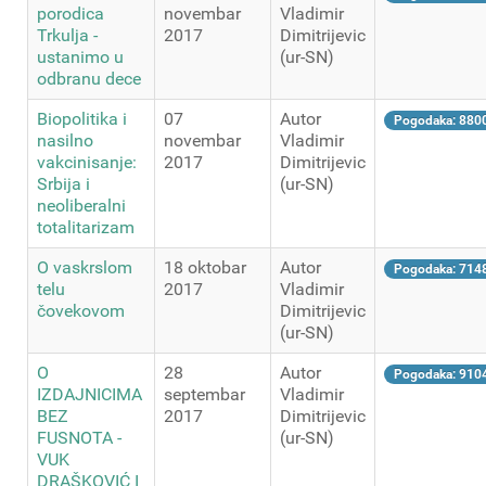
porodica
novembar
Vladimir
Trkulja -
2017
Dimitrijevic
ustanimo u
(ur-SN)
odbranu dece
Biopolitika i
07
Autor
Pogodaka: 880
nasilno
novembar
Vladimir
vakcinisanje:
2017
Dimitrijevic
Srbija i
(ur-SN)
neoliberalni
totalitarizam
O vaskrslom
18 oktobar
Autor
Pogodaka: 714
telu
2017
Vladimir
čovekovom
Dimitrijevic
(ur-SN)
O
28
Autor
Pogodaka: 910
IZDAJNICIMA
septembar
Vladimir
BEZ
2017
Dimitrijevic
FUSNOTA -
(ur-SN)
VUK
DRAŠKOVIĆ I