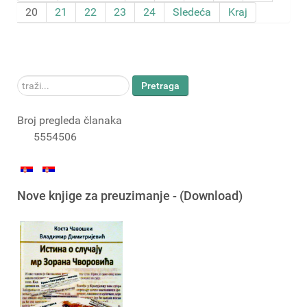
20
21
22
23
24
Sledeća
Kraj
traži...
Pretraga
Broj pregleda članaka
5554506
Nove knjige za preuzimanje - (Download)