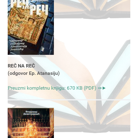
REČ NA REČ
(odgovor Ep. Atanasiju)
Preuzmi kompletnu knjigu: 670 KB (PDF) ⇒►