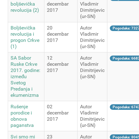
boljševička
decembar
Vladimir
revolucija (2)
2017
Dimitrijevic
(ur-SN)
Boljševička
20
Autor
Pogodaka: 732
revolucija i
decembar
Vladimir
progon Crkve
2017
Dimitrijevic
(1)
(ur-SN)
SA Sabor
12
Autor
Pogodaka: 668
Ruske Crkve
decembar
Vladimir
2017. godine:
2017
Dimitrijevic
između
(ur-SN)
Svetog
Predanja i
ekumenizma
Rušenje
02
Autor
Pogodaka: 674
porodice i
decembar
Vladimir
obnova
2017
Dimitrijevic
paganstva
(ur-SN)
Svi smo mi
23
Autor
Pogodaka: 804