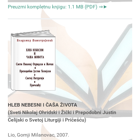
Preuzmi kompletnu knjigu: 1.1 MB (PDF) ⇒►
HLEB NEBESNI I ČAŠA ŽIVOTA
(Sveti Nikolaj Ohridski i Žički i Prepodobni Justin
Ćelijski o Svetoj Liturgiji i Pričešću)
Lio, Gornji Milanovac, 2007.