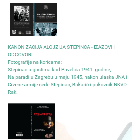
КANONIZACIJA ALOJZIJA STEPINCA - IZAZOVI I
ODGOVORI
Fotografije na koricama:
Stepinac u gostima kod Pavelića 1941. godine,
Na paradi u Zagrebu u maju 1945, nakon ulaska JNA i
Crvene armije sede Stepinac, Bakarić i pukovnik NKVD
Rak
.