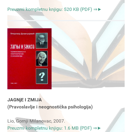
Preuzmi kompletnu knjigu: 520 KB (PDF) ⇒►
JAGNjE I ZMIJA
(Pravoslavlje i neognostička psihologija)
Lio, Gornji Milanovac, 2007.
Preuzmi kompletnu knjigu: 1.6 MB (PDF) ⇒►