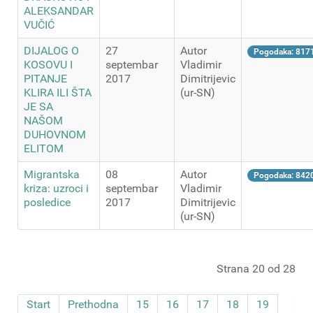
ALEKSANDAR
VUČIĆ
DIJALOG O
27
Autor
Pogodaka: 817
KOSOVU I
septembar
Vladimir
PITANJE
2017
Dimitrijevic
KLIRA ILI ŠTA
(ur-SN)
JE SA
NAŠOM
DUHOVNOM
ELITOM
Migrantska
08
Autor
Pogodaka: 842
kriza: uzroci i
septembar
Vladimir
posledice
2017
Dimitrijevic
(ur-SN)
Strana 20 od 28
Start
Prethodna
15
16
17
18
19