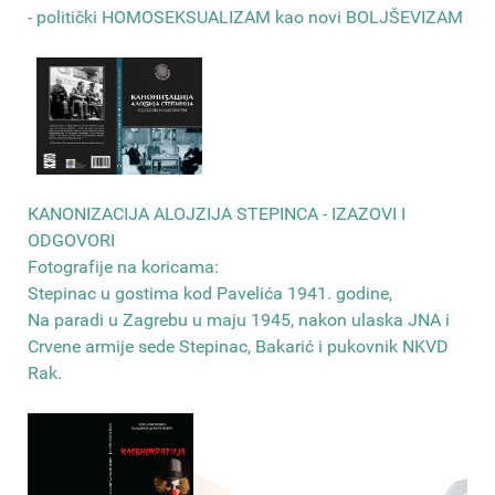
- politički HOMOSEKSUALIZAM kao novi BOLJŠEVIZAM
КANONIZACIJA ALOJZIJA STEPINCA - IZAZOVI I
ODGOVORI
Fotografije na koricama:
Stepinac u gostima kod Pavelića 1941. godine,
Na paradi u Zagrebu u maju 1945, nakon ulaska JNA i
Crvene armije sede Stepinac, Bakarić i pukovnik NKVD
Rak
.