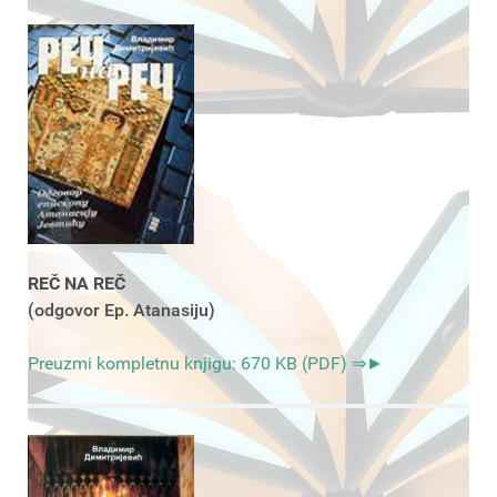
REČ NA REČ
(odgovor Ep. Atanasiju)
Preuzmi kompletnu knjigu: 670 KB (PDF) ⇒►