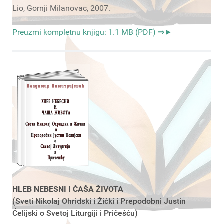
Lio, Gornji Milanovac, 2007.
Preuzmi kompletnu knjigu: 1.1 MB (PDF) ⇒►
HLEB NEBESNI I ČAŠA ŽIVOTA
(Sveti Nikolaj Ohridski i Žički i Prepodobni Justin
Ćelijski o Svetoj Liturgiji i Pričešću)