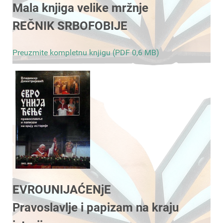
Mala knjiga velike mržnje
REČNIK SRBOFOBIJE
Preuzmite kompletnu knjigu (PDF 0,6 MB)
EVROUNIJAĆENjE
Pravoslavlje i papizam na kraju