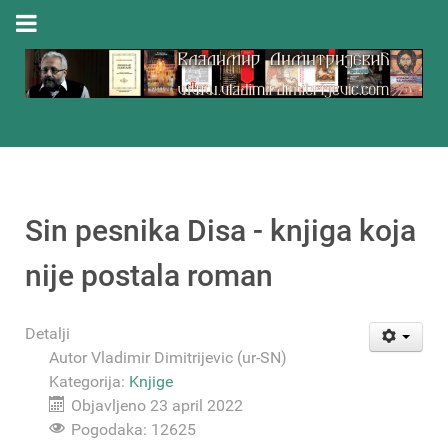
Sin pesnika Disa - knjiga koja
nije postala roman
Detalji
Autor
Vladimir Dimitrijevic (ur-SN)
Kategorija:
Knjige
Objavljeno 23 april 2022
Pogodaka: 12625