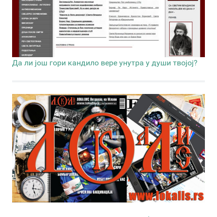
Да ли још гори кандило вере унутра у души твојој?