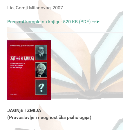
Lio, Gornji Milanovac, 2007.
Preuzmi kompletnu knjigu: 520 KB (PDF) ⇒►
JAGNjE I ZMIJA
(Pravoslavlje i neognostička psihologija)