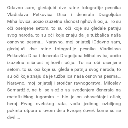
Odavno sam, gledajući dve ratne fotografije pesnika
Vladislava Petkovića Disa i đenerala Dragoljuba
Mihailovića, uočio izuzetnu sličnost njihovih očiju. To su
oči osenjene setom, to su oči koje su gledale patnju
svog naroda, to su oči koje znaju da je tužbalica naša
osnovna pesma… Naravno, moj prijatelj iOdavno sam,
gledajući dve ratne fotografije pesnika Vladislava
Petkovića Disa i đenerala Dragoljuba Mihailovića, uočio
izuzetnu sličnost njihovih očiju. To su oči osenjene
setom, to su oči koje su gledale patnju svog naroda, to
su oči koje znaju da je tužbalica naša osnovna pesma…
Naravno, moj prijatelj iistoričar ravnogorstva, Miloslav
Samardžić, ne bi se složio sa svođenjem đenerala na
metafizičkog tugomira – bio je on obaveštajni oficir,
heroj Prvog svetskog rata, vođa jedinog ozbiljnog
pokreta otpora u ovom delu Evrope, čovek kome su se
divili...