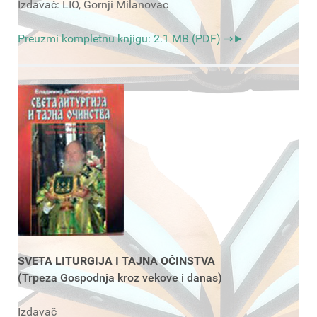
Izdavač: LIO, Gornji Milanovac
Preuzmi kompletnu knjigu: 2.1 MB (PDF) ⇒►
SVETA LITURGIJA I TAJNA OČINSTVA
(Trpeza Gospodnja kroz vekove i danas)
Izdavač