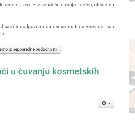
i crnac. Uzeo je iz sandučeta moju karticu, otišao na
Kad sam im odgovorio da nemam s time veze, oni su i
ju.
 pismo iz neposredne budućnosti
oći u čuvanju kosmetskih