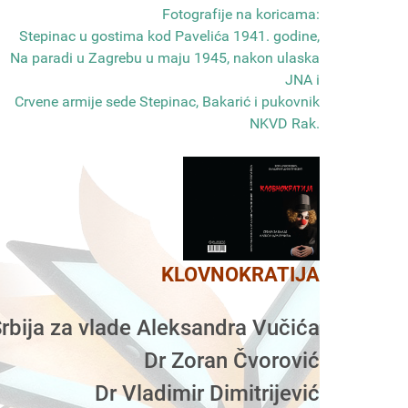
Fotografije na koricama:
Stepinac u gostima kod Pavelića 1941. godine,
Na paradi u Zagrebu u maju 1945, nakon ulaska
JNA i
Crvene armije sede Stepinac, Bakarić i pukovnik
NKVD Rak
.
KLOVNOKRATIJA
rbija za vlade Aleksandra Vučića
Dr Zoran Čvorović
Dr Vladimir Dimitrijević