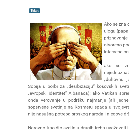
Tekst
Ako se zna 
ulogu (papa 
priznavanje 
otvoreno po
intervencio
ako se z
nejednozn
„duhovnu ju
Sopija u borbi za „desrbizaciju“ kosovskih svet
„evropski identitet“ Albanaca); ako Vatikan sp
onda verovanje u podršku najmanje (ali jedne
sopstvene svetinje na Kosmetu spada u svojevrs
nije nasušna potreba srbskog naroda i njegove dr
Naravno, kao što svetinju drugih treba uvažavati 