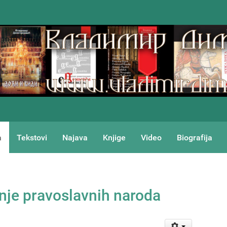
a
Tekstovi
Najava
Knjige
Video
Biografija
anje pravoslavnih naroda