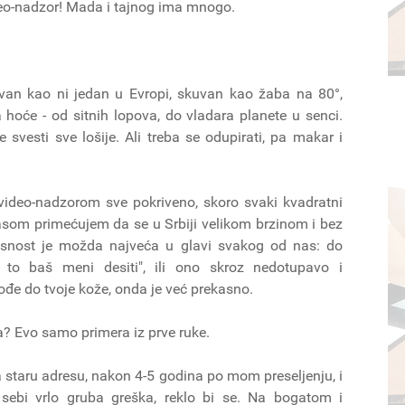
deo-nadzor! Mada i tajnog ima mnogo.
ovan kao ni jedan u Evropi, skuvan kao žaba na 80°,
hoće - od sitnih lopova, do vladara planete u senci.
je svesti sve lošije. Ali treba se odupirati, pa makar i
 video-nadzorom sve pokriveno, skoro svaki kvadratni
som primećujem da se u Srbiji velikom brzinom i bez
pasnost je možda najveća u glavi svakog od nas: do
e to baš meni desiti", ili ono skroz nedotupavo i
đe do tvoje kože, onda je već prekasno.
? Evo samo primera iz prve ruke.
 staru adresu, nakon 4-5 godina po mom preseljenju, i
ebi vrlo gruba greška, reklo bi se. Na bogatom i