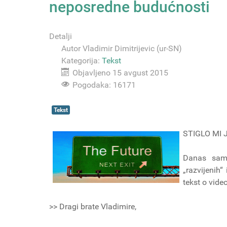
neposredne budućnosti
Detalji
Autor
Vladimir Dimitrijevic (ur-SN)
Kategorija:
Tekst
Objavljeno 15 avgust 2015
Pogodaka: 16171
Tekst
STIGLO MI 
Danas sam 
„razvijenih“
tekst o vide
>> Dragi brate Vladimire,