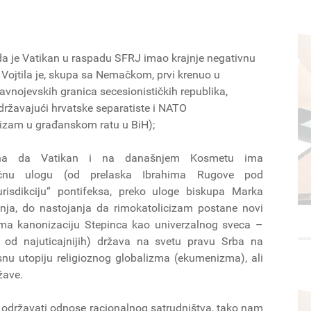
da je Vatikan u raspadu SFRJ imao krajnje negativnu
Vojtila je, skupa sa Nemačkom, prvi krenuo u
avnojevskih granica secesionističkih republika,
državajući hrvatske separatiste i NATO
nizam u građanskom ratu u BiH);
na da Vatikan i na današnjem Kosmetu ima
ačnu ulogu (od prelaska Ibrahima Rugove pod
risdikciju“ pontifeksa, preko uloge biskupa Marka
inja, do nastojanja da rimokatolicizam postane novi
rema kanonizaciju Stepinca kao univerzalnog sveca –
 od najuticajnijih) država na svetu pravu Srba na
nu utopiju religioznog globalizma (ekumenizma), ali
žave.
i održavati odnose racionalnog satrudništva, tako nam