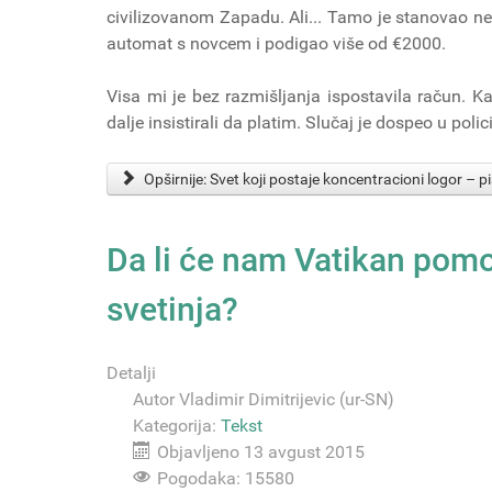
civilizovanom Zapadu. Ali... Tamo je stanovao nek
automat s novcem i podigao više od €2000.
Visa mi je bez razmišljanja ispostavila račun. 
dalje insistirali da platim. Slučaj je dospeo u polici
Opširnije: Svet koji postaje koncentracioni logor –
Da li će nam Vatikan pom
svetinja?
Detalji
Autor
Vladimir Dimitrijevic (ur-SN)
Kategorija:
Tekst
Objavljeno 13 avgust 2015
Pogodaka: 15580