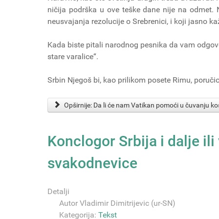
ničija podrška u ove teške dane nije na odmet.
neusvajanja rezolucije o Srebrenici, i koji jasno ka
Kada biste pitali narodnog pesnika da vam odgovor
stare varalice“.
Srbin Njegoš bi, kao prilikom posete Rimu, poručio:
Opširnije: Da li će nam Vatikan pomoći u čuvanju ko
Konclogor Srbija i dalje il
svakodnevice
Detalji
Autor
Vladimir Dimitrijevic (ur-SN)
Kategorija:
Tekst