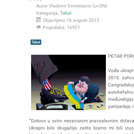
Autor
Vladimir Dimitrijevic (ur-SN)
Kategorija:
Tekst
Objavljeno 16 avgust 2015
Pogodaka: 16921
Tekst
PETAR PORO
Vođa ukraji
2015. zahva
Carigradsk
autokefaln
međureligij
patrijaršije,
“Gotovo u svim nezavisnim pravoslavnim država
Ukrajini bilo drugačije, zašto bismo mi bili iz