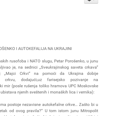
ŠENKO I AUTOKEFALIJA NA UKRAJINI
nskih rusofoba i NATO slugu, Petar Porošenko, u junu
ljivao je, na sednici „Sveukrajinskog saveta crkava“
oj „Majci Crkvi“ na pomoći da Ukrajina dobije
u crkvu, dodajući,uz farisejsko pozivanje na
ski mir (posle rušenja toliko hramova UPC Moskovske
 i ubistava njenih sveštenih i monaških lica i vernika):
ma postoje nezavisne autokefalne crkve… Zašto bi u
uzetak od ovog pravila?“ U tom istom junu Mitropolit