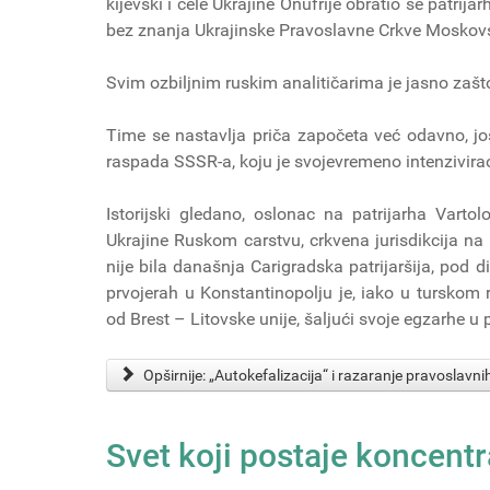
kijevski i cele Ukrajine Onufrije obratio se patrija
bez znanja Ukrajinske Pravoslavne Crkve Moskovske
Svim ozbiljnim ruskim analitičarima je jasno zašt
Time se nastavlja priča započeta već odavno, j
raspada SSSR-a, koju je svojevremeno intenzivira
Istorijski gledano, oslonac na patrijarha Vartol
Ukrajine Ruskom carstvu, crkvena jurisdikcija na ovo
nije bila današnja Carigradska patrijaršija, pod
prvojerah u Konstantinopolju je, iako u turskom 
od Brest – Litovske unije, šaljući svoje egzarhe 
Opširnije: „Autokefalizacija“ i razaranje pravoslavn
Svet koji postaje koncentr