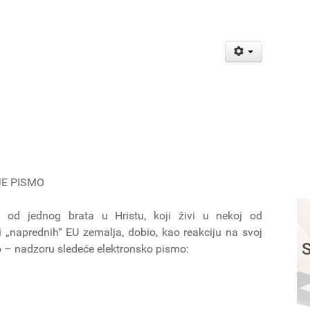
JE PISMO
od jednog brata u Hristu, koji živi u nekoj od
 i „naprednih“ EU zemalja, dobio, kao reakciju na svoj
S
o – nadzoru sledeće elektronsko pismo: