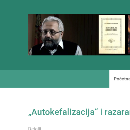
Početn
„Autokefalizacija“ i razar
Detalji