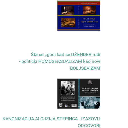
Šta se zgodi kad se DŽENDER rodi
- politički HOMOSEKSUALIZAM kao novi
BOLJŠEVIZAM
КANONIZACIJA ALOJZIJA STEPINCA - IZAZOVI I
ODGOVORI