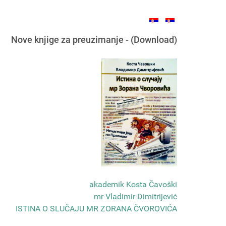
Nove knjige za preuzimanje - (Download)
akademik Kosta Čavoški
mr Vladimir Dimitrijević
ISTINA O SLUČAJU MR ZORANA ČVOROVIĆA