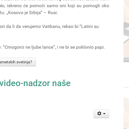
 No, iskreno će pomoći samo oni koji su pomogli oko
žu: „Kosovo je Srbija“ – Rusi.
i da li da verujemo Vatikanu, rekao bi:“Latini su
 “Crnogorci ne ljube lance“, i ne bi se poklonio papi.
smetskih svetinja?
i video-nadzor naše