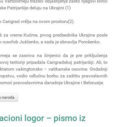
rhu Vartolomeju tražeći objašnjenje zašto njegovi klirici
 Patrijaršije deluju na Ukrajini (1)
o Carigrad vršlja na ovom prostoru(2).
oš za vreme Kučme, prvog predsednika Ukrajine posle
o rusofob Juščenko, a sada je obnavlja Porošenko.
omeja se zasniva na činjenici da je pre priključenja
j teritoriji pripadala Carigradskoj patrijaršiji. Ali, to
 diktatom vašingtonsko – vatikanske osovine. Ondašnji
ropstvu, vodio odlučnu borbu za zaštitu pravoslavnih
u pomoć pravoslavnima današnje Ukrajine i Belorusije.
ih naroda
acioni logor – pismo iz