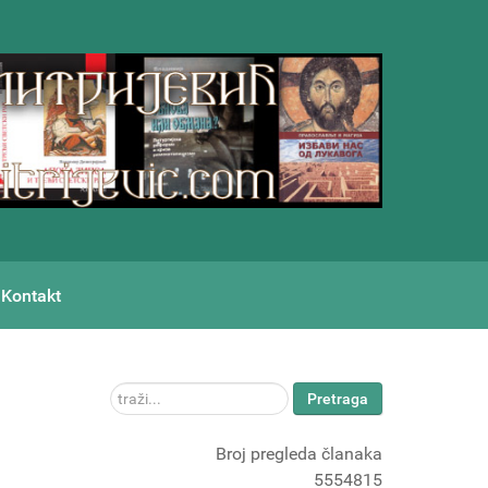
Kontakt
traži...
Pretraga
Broj pregleda članaka
5554815