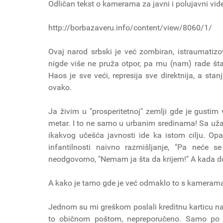
Odličan tekst o kamerama za javni i polujavni vi
http://borbazaveru.info/content/view/8060/1/
Ovaj narod srbski je već zombiran, istraumatiz
nigde više ne pruža otpor, pa mu (nam) rade šta 
Haos je sve veći, represija sve direktnija, a stan
ovako.
Ja živim u "prosperitetnoj" zemlji gde je gustim
metar. I to ne samo u urbanim sredinama! Sa uža
ikakvog učešća javnosti ide ka istom cilju. O
infantilnosti naivno razmišljanje, "Pa neće s
neodgovorno, "Nemam ja šta da krijem!" A kada do
A kako je tamo gde je već odmaklo to s kamerama
Jednom su mi greškom poslali kreditnu karticu na
to običnom poštom, nepreporučeno. Samo po s