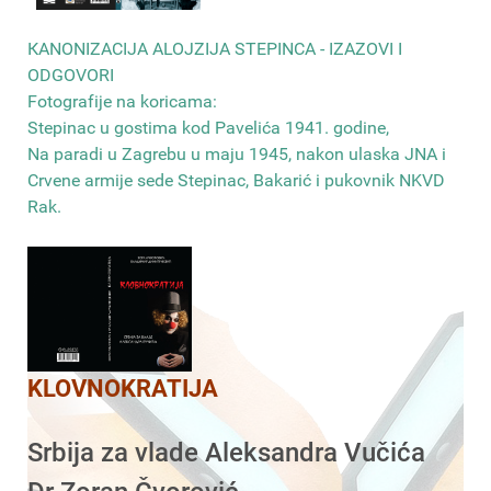
КANONIZACIJA ALOJZIJA STEPINCA - IZAZOVI I
ODGOVORI
Fotografije na koricama:
Stepinac u gostima kod Pavelića 1941. godine,
Na paradi u Zagrebu u maju 1945, nakon ulaska JNA i
Crvene armije sede Stepinac, Bakarić i pukovnik NKVD
Rak
.
KLOVNOKRATIJA
Srbija za vlade Aleksandra Vučića