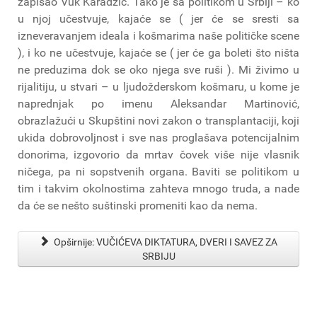
zapisao Vuk Karadžić. Tako je sa politikom u Srbiji – ko
u njoj učestvuje, kajaće se ( jer će se sresti sa
izneveravanjem ideala i košmarima naše političke scene
), i ko ne učestvuje, kajaće se ( jer će ga boleti što ništa
ne preduzima dok se oko njega sve ruši ). Mi živimo u
rijalitiju, u stvari – u ljudožderskom košmaru, u kome je
naprednjak po imenu Aleksandar Martinović,
obrazlažući u Skupštini novi zakon o transplantaciji, koji
ukida dobrovoljnost i sve nas proglašava potencijalnim
donorima, izgovorio da mrtav čovek više nije vlasnik
ničega, pa ni sopstvenih organa. Baviti se politikom u
tim i takvim okolnostima zahteva mnogo truda, a nade
da će se nešto suštinski promeniti kao da nema.
Opširnije: VUČIĆEVA DIKTATURA, DVERI I SAVEZ ZA
SRBIJU