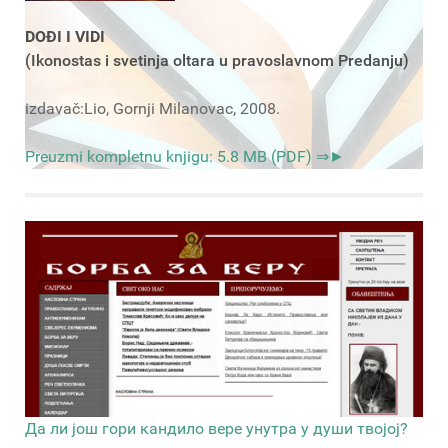
DOĐI I VIDI
(Ikonostas i svetinja oltara u pravoslavnom Predanju)
izdavač:Lio, Gornji Milanovac, 2008.
Preuzmi kompletnu knjigu: 5.8 MB (PDF) ⇒►
Да ли још гори кандило вере унутра у души твојој?