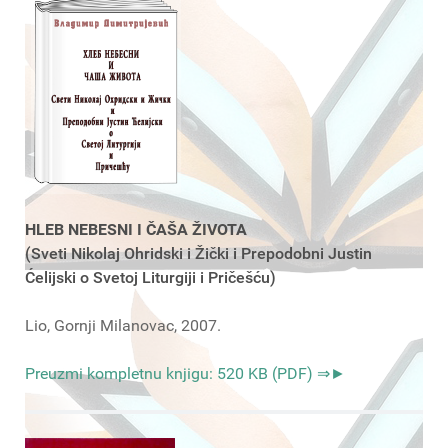
HLEB NEBESNI I ČAŠA ŽIVOTA
(Sveti Nikolaj Ohridski i Žički i Prepodobni Justin
Ćelijski o Svetoj Liturgiji i Pričešću)
Lio, Gornji Milanovac, 2007.
Preuzmi kompletnu knjigu: 520 KB (PDF) ⇒►