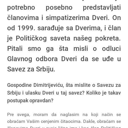
potrebno posebno predstavljati
članovima i simpatizerima Dveri. On
od 1999. sarađuje sa Dverima, i član
je Političkog saveta našeg pokreta.
Pitali smo ga šta misli o odluci
Glavnog odbora Dveri da se uđe u
Savez za Srbiju.
Gospodine Dimitrijeviću, šta mislite o Savezu za
Srbiju i ulasku Dveri u taj savez? Koliko je takav
postupak opravdan?
Pre svega, moram da naglasim na koji način se
obraćam Vašim cenjenim čitaocima. Dakle, obraćam se