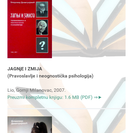
JAGNjE I ZMIJA
(Pravoslavlje i neognostička psihologija)
Lio, Gornji Milanovac, 2007.
Preuzmi kompletnu knjigu: 1.6 MB (PDF) ⇒►