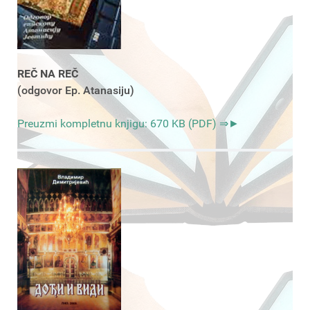
REČ NA REČ
(odgovor Ep. Atanasiju)
Preuzmi kompletnu knjigu: 670 KB (PDF) ⇒►