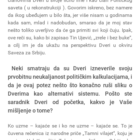
članovima Dveri u svoje lično ime i kao član Političkog
saveta ( u rekonstrukciji ). Govorim iskreno, bez namere
da ikog ubeđujem u bilo šta, jer više nisam u godinama
kada sam, mlad i nadobudan, smarao da je moj stav
nešto toliko uverljivo da će ga primiti svi koji čuju. Ipak,
ove reči su, kako bi zapisao Tin Ujević, „zrele i bez buke“,
a cilj im je da ukažu na perspektivu Dveri u okviru
Saveza za Srbiju.
Neki smatraju da su Dveri izneverile svoju
prvobitnu neukaljanost političkim kalkulacijama, i
da je ovaj potez nešto što konačno ruši sliku o
Dverima kao alternativi sistemu. Pošto ste
saradnik Dveri od početka, kakvo je Vaše
mišljenje o tome?
Ko uzme – kajaće se i ko ne uzme – kajaće se. To je
čuvena rečenica iz narodne priče „Tamni vilajet“, koju je