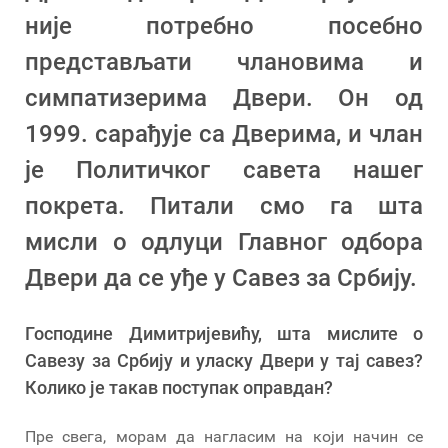
није потребно посебно
представљати члановима и
симпатизерима Двери. Он од
1999. сарађује са Дверима, и члан
је Политичког савета нашег
покрета. Питали смо га шта
мисли о одлуци Главног одбора
Двери да се уђе у Савез за Србију.
Господине Димитријевићу, шта мислите о
Савезу за Србију и уласку Двери у тај савез?
Колико је такав поступак оправдан?
Пре свега, морам да нагласим на који начин се