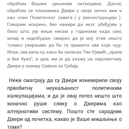
обраћам Вашим цењеним читаоцима. Дакле,
обраћам се члановима Двери у своје лично име и
као члан Политичког савета ( у реконструкцији ).
Говорим искрено, без намере да иког убеђујем у
било шта, јер више нисам у годинама када сам,
млад и надобудан, смарао да је мој став нешто
толико уверљиво да ће га примити сви који чују.
Ипак, ове речи су, како би записао Тин Ујевић, „зреле
и без буке“, а циљ им је да укажу на перспективу
Двери у оквиру Савеза за Србију.
Неки сматрају да су Двери изневериле своју
првобитну неукаљаност политичким
калкулацијама, и да је овај потез нешто што
коначно руши слику о Дверима као
алтернативи систему. Пошто сте сарадник
Двери од почетка, какво је Ваше мишљење о
томе?