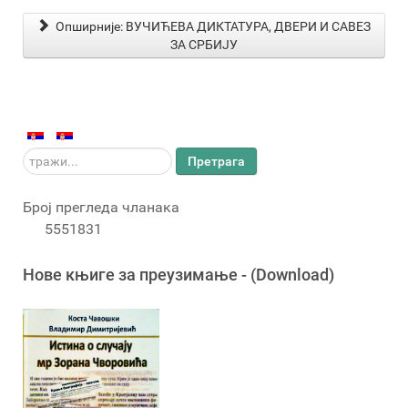
Опширније: ВУЧИЋЕВА ДИКТАТУРА, ДВЕРИ И САВЕЗ
ЗА СРБИЈУ
тражи...
Претрага
Број прегледа чланака
5551831
Новe књигe за преузимање - (Download)