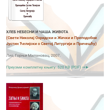
ХЛЕБ НЕБЕСНИ И ЧАША ЖИВОТА
(Свети Николај Охридски и Жички и Преподобни
Јустин Ћелијски о Светој Литургији и Причешћу)
Лио, Горњи Милановац, 2007.
Преузми комплетну књигу: 520 KB (PDF) ⇒►