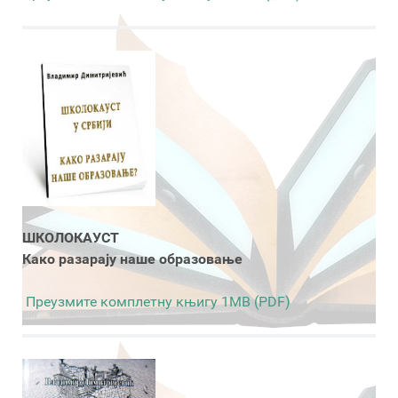
ШКОЛОКАУСТ
Како разарају наше образовање
Преузмите комплетну књигу 1MB (PDF)