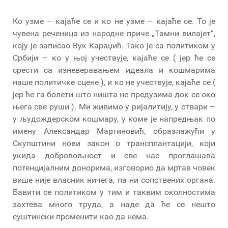
Ко узме – кајаће се и ко не узме – кајаће се. То је
чувена реченица из народне приче „Тамни вилајет“,
коју је записао Вук Караџић. Тако је са политиком у
Србији – ко у њој учествује, кајаће се ( јер ће се
срести са изневеравањем идеала и кошмарима
наше политичке сцене ), и ко не учествује, кајаће се (
јер ће га болети што ништа не предузима док се око
њега све руши ). Ми живимо у ријалитију, у ствари –
у људождерском кошмару, у коме је напредњак по
имену Александар Мартиновић, образлажући у
Скупштини нови закон о трансплантацији, који
укида добровољност и све нас проглашава
потенцијалним донорима, изговорио да мртав човек
више није власник ничега, па ни сопствених органа.
Бавити се политиком у тим и таквим околностима
захтева много труда, а наде да ће се нешто
суштински променити као да нема.