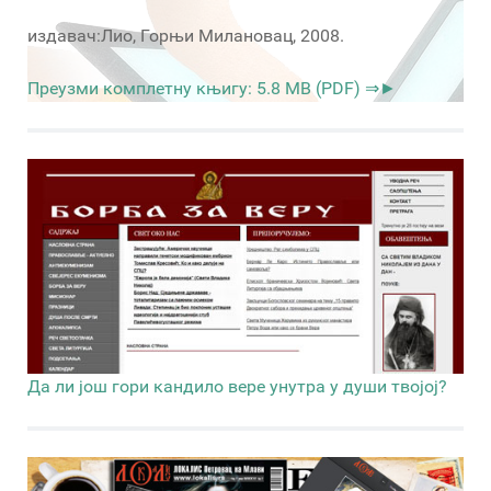
издавач:Лио, Горњи Милановац, 2008.
Преузми комплетну књигу: 5.8 MB (PDF) ⇒►
Да ли још гори кандило вере унутра у души твојој?