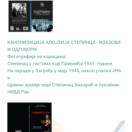
КАНОНИЗАЦИЈА АЛОЈЗИЈА СТЕПИНЦА - ИЗАЗОВИ
И ОДГОВОРИ
Фотографије на корицама:
Степинац у гостима код Павелића 1941. године,
На паради у Загребу у мају 1945, након уласка ЈНА
и
Црвене армије седе Степинац, Бакарић и пуковник
НКВД Рак.