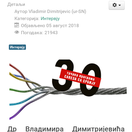
Детаљи
Аутор
Vladimir Dimitrijevic (ur-SN)
Категорија:
Интервју
Објављено 05 август 2018
Погодака: 21943
Интервју
Др Владимира Димитријевића