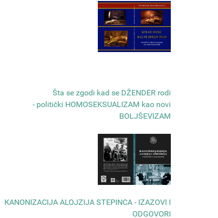
Šta se zgodi kad se DŽENDER rodi
- politički HOMOSEKSUALIZAM kao novi
BOLJŠEVIZAM
КANONIZACIJA ALOJZIJA STEPINCA - IZAZOVI I
ODGOVORI