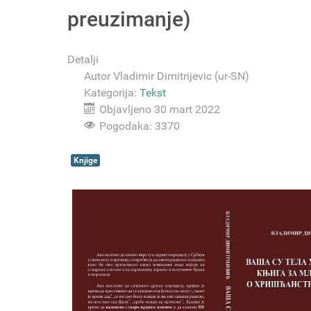
preuzimanje)
Detalji
Autor
Vladimir Dimitrijevic (ur-SN)
Kategorija:
Tekst
Objavljeno 30 mart 2022
Pogodaka: 3370
Knjige