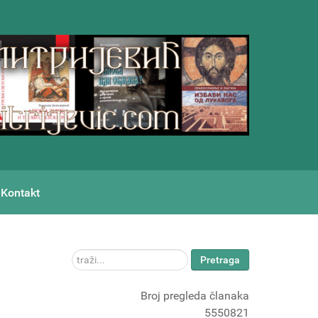
Kontakt
traži...
Pretraga
Broj pregleda članaka
5550821