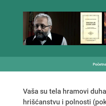
Početn
Vaša su tela hramovi duha:
hrišćanstvu i polnosti (po