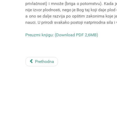
privlačnost) i množe (briga o potomstvu). Kada je
nije izvor plodnosti, nego je Bog taj koji daje plo
a ono se dalje razvija po opštim zakonima koje j
nauci. U prirodi svakako postoji natprirodna sila i 
Preuzmi knjigu: (Download PDF 2,6MB)
Prethodna