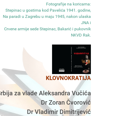
Fotografije na koricama:
Stepinac u gostima kod Pavelića 1941. godine,
Na paradi u Zagrebu u maju 1945, nakon ulaska
JNA i
Crvene armije sede Stepinac, Bakarić i pukovnik
NKVD Rak
.
KLOVNOKRATIJA
rbija za vlade Aleksandra Vučića
Dr Zoran Čvorović
Dr Vladimir Dimitrijević