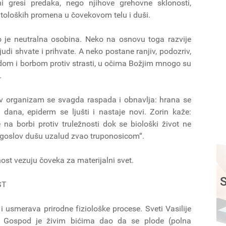
ni gresi predaka, nego njihove grehovne sklonosti,
atoloških promena u čovekovom telu i duši.
o je neutralna osobina. Neko na osnovu toga razvije
udi shvate i prihvate. A neko postane ranjiv, podozriv,
 trudom i borbom protiv strasti, u očima Božjim mnogo su
.
itav organizam se svagda raspada i obnavlja: hrana se
0 dana, epiderm se ljušti i nastaje novi. Zorin kaže:
 na borbi protiv truležnosti dok se biološki život ne
Bogoslov dušu uzalud zvao truponosicom“.
ost vezuju čoveka za materijalni svet.
S
ST
e i usmerava prirodne fiziološke procese. Sveti Vasilije
i“. Gospod je živim bićima dao da se plode (polna