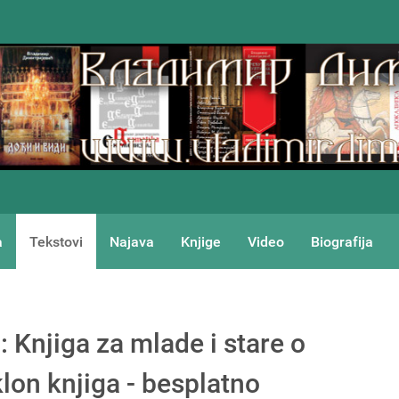
a
Tekstovi
Najava
Knjige
Video
Biografija
 Knjiga za mlade i stare o
klon knjiga - besplatno