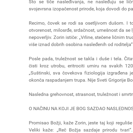
Što se tiče nasleđivanja, ne nasleđuju se lič
svojevrsna izopačenost prirode, koja dovodi do p
Recimo, čovek se rodi sa osetljivom dušom. I t
otvorenost, milosrđe, srdačnost, umešnost da se lj
nepoverljiv. Zorin ističe: „Vrline, stečene ličnim
više iznad dobrih osobina nasleđenih od roditelja“
Posle pada, truležnost se takla i duše i tela. Č
čisti kroz utrobu, eritrociti umiru na svakih 12
„Suštinski, sva čovekova fiziologija izgrađena je
okonča raspadanjem trupa. Nije Sveti Grigorije 
Nasledna grehovnost, strasnost, truležnost i smrtn
O NAČINU NA KOJI JE BOG SAZDAO NASLEDNO
Promisao Božji, kaže Zorin, jeste taj koji reguliš
Veliki kaže: „Reč Božja sazdaje prirodu tvar