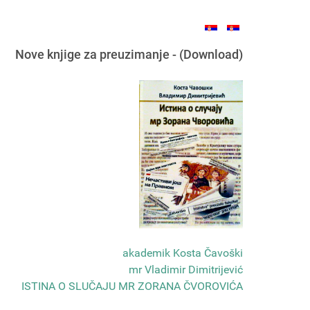
Nove knjige za preuzimanje - (Download)
akademik Kosta Čavoški
mr Vladimir Dimitrijević
ISTINA O SLUČAJU MR ZORANA ČVOROVIĆA