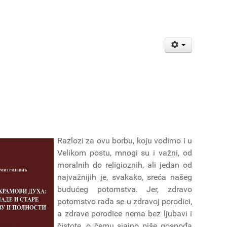
Razlozi za ovu borbu, koju vodimo i u
Velikom postu, mnogi su i važni, od
moralnih do religioznih, ali jedan od
najvažnijih je, svakako, sreća našeg
budućeg potomstva. Jer, zdravo
potomstvo rađa se u zdravoj porodici,
a zdrave porodice nema bez ljubavi i
čistote, o čemu sjajno piše gospođa