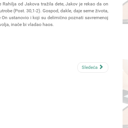
 Rahilja od Jakova tražila dete, Jakov je rekao da on
d utrobe (Post. 30,1-2). Gospod, dakle, daje seme života,
e On ustanovio i koji su delimično poznati savremenoj
volja, inače bi vladao haos.
Sledeća