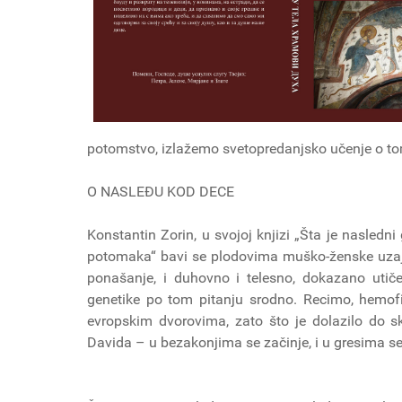
potomstvo, izlažemo svetopredanjsko učenje o t
O NASLEĐU KOD DECE
Konstantin Zorin, u svojoj knjizi „Šta je nasledn
potomaka“ bavi se plodovima muško-ženske uzaja
ponašanje, i duhovno i telesno, dokazano utič
genetike po tom pitanju srodno. Recimo, hemofili
evropskim dvorovima, zato što je dolazilo do s
Davida – u bezakonjima se začinje, i u gresima se 