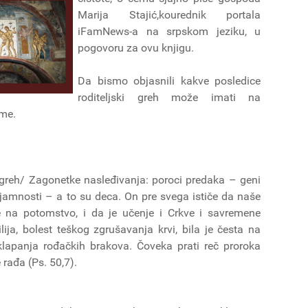
Marija Stajić,kourednik portala
iFamNews-a na srpskom jeziku, u
pogovoru za ovu knjigu.
Da bismo objasnili kakve posledice
roditeljski greh može imati na
ome.
i greh/ Zagonetke nasleđivanja: poroci predaka – geni
mnosti – a to su deca. On pre svega ističe da naše
e na potomstvo, i da je učenje i Crkve i savremene
ja, bolest teškog zgrušavanja krvi, bila je česta na
klapanja rođačkih brakova. Čoveka prati reč proroka
rađa (Ps. 50,7).