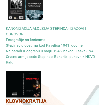
КANONIZACIJA ALOJZIJA STEPINCA - IZAZOVI I
ODGOVORI
Fotografije na koricama:
Stepinac u gostima kod Pavelića 1941. godine,
Na paradi u Zagrebu u maju 1945, nakon ulaska JNA i
Crvene armije sede Stepinac, Bakarić i pukovnik NKVD
Rak
.
KLOVNOKRATIJA