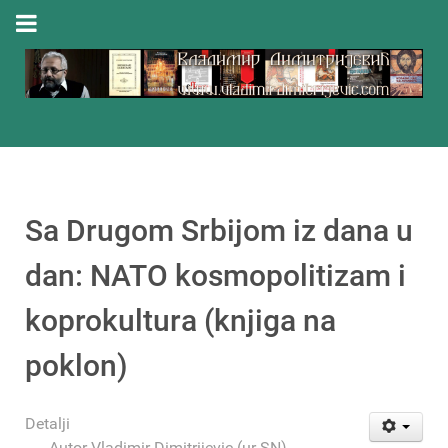
Sa Drugom Srbijom iz dana u
dan: NATO kosmopolitizam i
koprokultura (knjiga na
poklon)
Detalji
Autor
Vladimir Dimitrijevic (ur-SN)