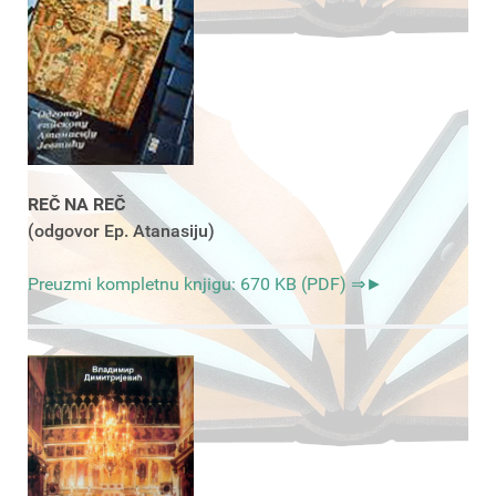
REČ NA REČ
(odgovor Ep. Atanasiju)
Preuzmi kompletnu knjigu: 670 KB (PDF) ⇒►