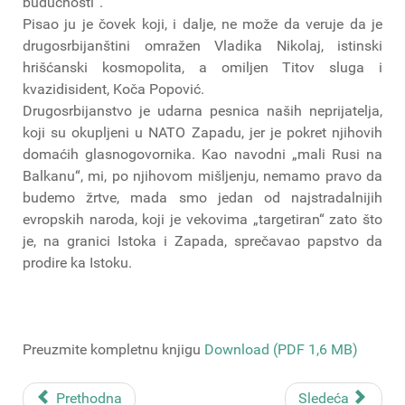
budućnosti“.
Pisao ju je čovek koji, i dalje, ne može da veruje da je
drugosrbijanštini omražen Vladika Nikolaj, istinski
hrišćanski kosmopolita, a omiljen Titov sluga i
kvazidisident, Koča Popović.
Drugosrbijanstvo je udarna pesnica naših neprijatelja,
koji su okupljeni u NATO Zapadu, jer je pokret njihovih
domaćih glasnogovornika. Kao navodni „mali Rusi na
Balkanu“, mi, po njihovom mišljenju, nemamo pravo da
budemo žrtve, mada smo jedan od najstradalnijih
evropskih naroda, koji je vekovima „targetiran“ zato što
je, na granici Istoka i Zapada, sprečavao papstvo da
prodire ka Istoku.
Preuzmite kompletnu knjigu
Download (PDF 1,6 MB)
Prethodna
Sledeća