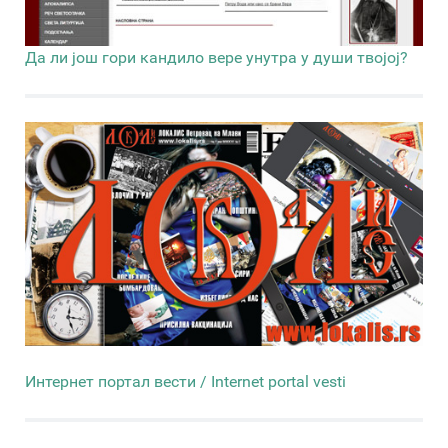
Да ли још гори кандило вере унутра у души твојој?
Интернет портал вести / Internet portal vesti