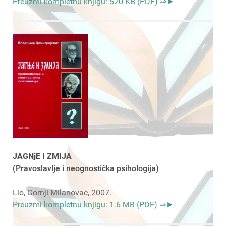
Preuzmi kompletnu knjigu: 520 KB (PDF) ⇒►
JAGNjE I ZMIJA
(Pravoslavlje i neognostička psihologija)
Lio, Gornji Milanovac, 2007.
Preuzmi kompletnu knjigu: 1.6 MB (PDF) ⇒►