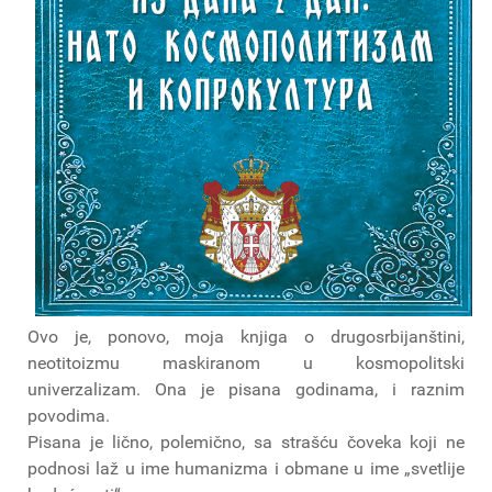
Ovo je, ponovo, moja knjiga o drugosrbijanštini,
neotitoizmu maskiranom u kosmopolitski
univerzalizam. Ona je pisana godinama, i raznim
povodima.
Pisana je lično, polemično, sa strašću čoveka koji ne
podnosi laž u ime humanizma i obmane u ime „svetlije