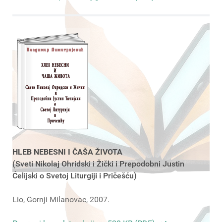
HLEB NEBESNI I ČAŠA ŽIVOTA
(Sveti Nikolaj Ohridski i Žički i Prepodobni Justin
Ćelijski o Svetoj Liturgiji i Pričešću)
Lio, Gornji Milanovac, 2007.