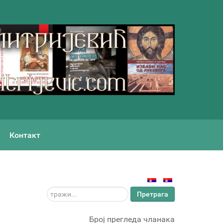
Контакт
тражи...
Претрага
Број прегледа чланака