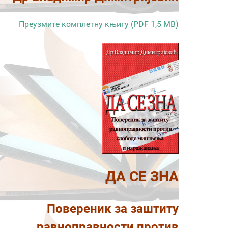
Преузмите комплетну књигу (PDF 1,5 MB)
ДА СЕ ЗНА
Повереник за заштиту
равноправности против