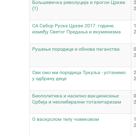
Бољшевичка револуција и прогон Цркве
(1)
СА Сабор Руске Цркве 2017. године:
између Светог Предања и екуменизма
Рушење породице и обнова паганства
Сви смо ми породица Тркуља - устанимо
у одбрану деце
Биополитика и насилно вакцинисање:
Србија и неолиберални тоталитаризам
О васкрслом телу човековом