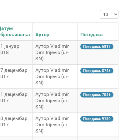
Приказ #
Датум
објављивања
Аутор
Погодака
1 јануар
Аутор Vladimir
Погодака: 6817
2018
Dimitrijevic (ur-
SN)
27 децембар
Аутор Vladimir
Погодака: 8748
2017
Dimitrijevic (ur-
SN)
21 децембар
Аутор Vladimir
Погодака: 7049
2017
Dimitrijevic (ur-
SN)
20 децембар
Аутор Vladimir
Погодака: 9150
2017
Dimitrijevic (ur-
SN)