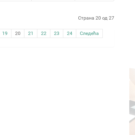
Страна 20 од 27
19
20
21
22
23
24
Следећа