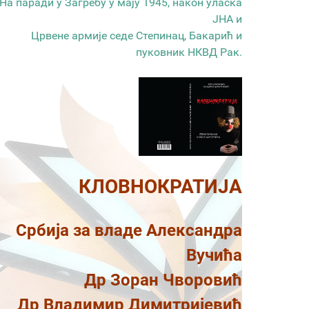
На паради у Загребу у мају 1945, након уласка
ЈНА и
Црвене армије седе Степинац, Бакарић и
пуковник НКВД Рак.
КЛОВНОКРАТИЈА
Србија за владе Александра
Вучића
Др Зоран Чворовић
Др Владимир Димитријевић