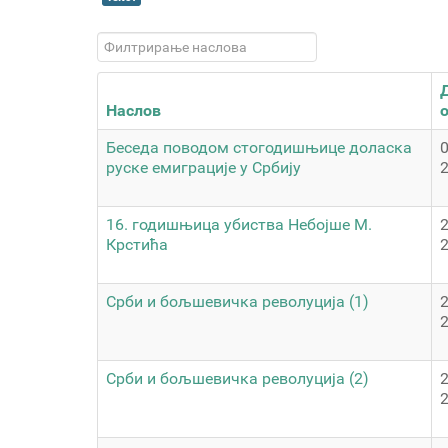
Филтрирање наслова
Наслов
Беседа поводом стогодишњице доласка
0
руске емиграције у Србију
16. годишњица убиства Небојше М.
Крстића
Срби и бољшевичка револуција (1)
Срби и бољшевичка револуција (2)