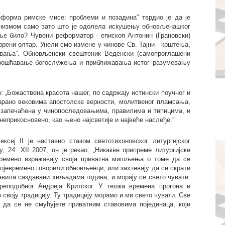
еформа римске мисе: проблеми и позадина” тврдио је да је
низмом само зато што је одолела искушењу обновљенашког
ње било? Чувени реформатор - епископ Антонин (Грановски)
орени олтар. Унели смо измене у чинове Св. Тајни - крштења,
вања”. Обновљенски свештеник Веденски (самопроглашени
упрошћавање богослужења и приближавања истог разумевању
 „Божаствена красота нашег, по садржају истински поучног и
варано вековима апостолске верности, молитвеног пламсања,
е запечаћена у чинопоследовањима, правилима и типицима, и
неприкосновено, као њено најсветије и највеће наслеђе.”
сеј II је наставио стазом светотихоновског литургијског
 24. XII 2007, он је рекао: „Никакве припреме литургијске
ремено изражавају своја приватна мишљења о томе да се
војевремено говорили обновљенци, или захтевају да се скрати
авила саздавани хиљадама година, и морају се свето чувати.
реподобног Андреја Критског. У тешка времена прогона и
своју традицију. Ту традицију морамо и ми свето чувати. Све
 да се не смућујете приватним ставовима појединаца, који