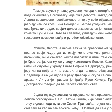
Тиме је, заувек у нашој духовној историји, потврђе 
подвижништва у Богочовеку није пука доброта, каткад с
Лепота свецелосне преображености, која у себи обухвата
јављају нам се кроз Сина Божијег и Његове угоднике, међ
еванђељских људи; својим делом и животом он је поста
коме то Сунце сија. Зато га славимо, умивајући очи њег
греховном помраченошћу и ругобом обезбожености.
Уопште, Лепота је веома важна за православног х
послао своје људе да испитају монотеистичке религ
паганизма, он је сачекао њихов повратак и извештаје с
је Христос, јавила му се у виду христолике Лепоте. Ка
били на служби у храму Свете Софије у Цариграду, рек
јесу ли на небу или на земљи, и да та вера, обасја
Владимир је бацио идоле у реку Дњепар и, скупа са св
храма и Литургије привела је браћу Русе Христу, Пр
Достојевски говорио да ће Лепота спасити свет.
Једна од најузвишенијих пројава лепоте правосла
лепота богослужења. По Светим Оцима, чије речи синтет
то су зидови подигнути око Светог Причешћа, то јест око
сам заиста као на земаљском небу... Осећам да сам у 