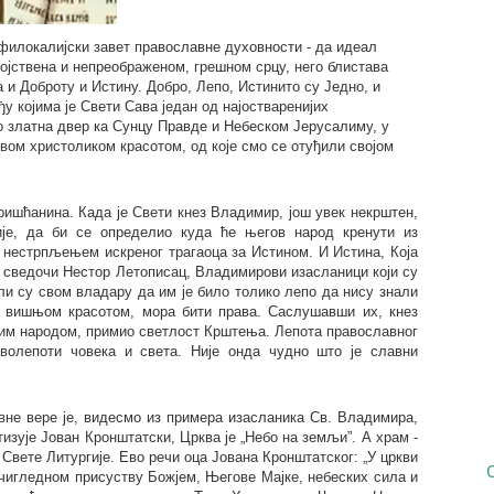
филокалијски завет православне духовности - да идеал
војствена и непреображеном, грешном срцу, него блистава
 и Доброту и Истину. Добро, Лепо, Истинито су Једно, и
у којима је Свети Сава један од најостваренијих
о златна двер ка Сунцу Правде и Небеском Јерусалиму, у
овом христоликом красотом, од које смо се отуђили својом
ришћанина. Када је Свети кнез Владимир, још увек некрштен,
ије, да би се определио куда ће његов народ кренути из
а нестрпљењем искреног трагаоца за Истином. И Истина, Која
ко сведочи Нестор Летописац, Владимирови изасланици који су
ли су свом владару да им је било толико лепо да нису знали
на вишњом красотом, мора бити права. Саслушавши их, кнез
ојим народом, примио светлост Крштења. Лепота православног
волепоти човека и света. Није онда чудно што је славни
вне вере је, видесмо из примера изасланика Св. Владимира,
изује Јован Кронштатски, Црква је „Небо на земљи”. А храм -
 Свете Литургије. Ево речи оца Јована Кронштатског: „У цркви
очигледном присуству Божјем, Његове Мајке, небеских сила и