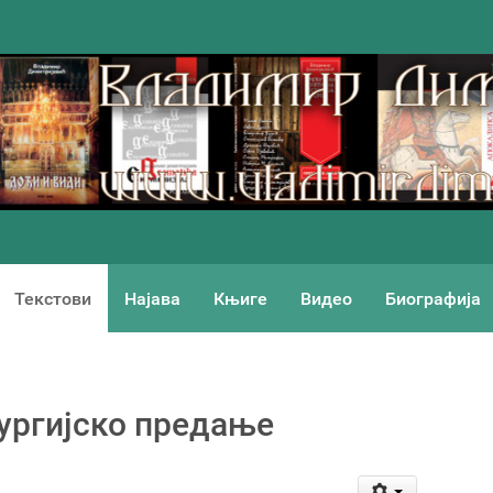
Текстови
Најава
Књиге
Видео
Биографија
тургијско предање