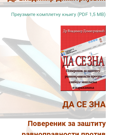
Преузмите комплетну књигу (PDF 1,5 MB)
ДА СЕ ЗНА
Повереник за заштиту
равноправности против