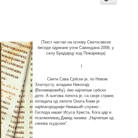
(Текст настао на основу Светосавске
беседе одржане уочи Савиндана 2009, у
селу Брадарцу код Пожаревца)
I
Свети Сава Србски је, по Новом
Златоусту, владики Николају
(Велимировићу), био најлепше србско
дете. А његова лепота је, са своје стране,
потицала од лепоте Онога Коме је
најблагороднији Немањић служио -
Господа нашег Исуса Христа, Кога цар и
псалмопевац Давид назива: „Најлепши од
синова људских”.