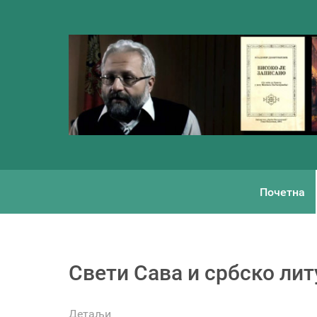
Почетна
Свети Сава и србско ли
Детаљи