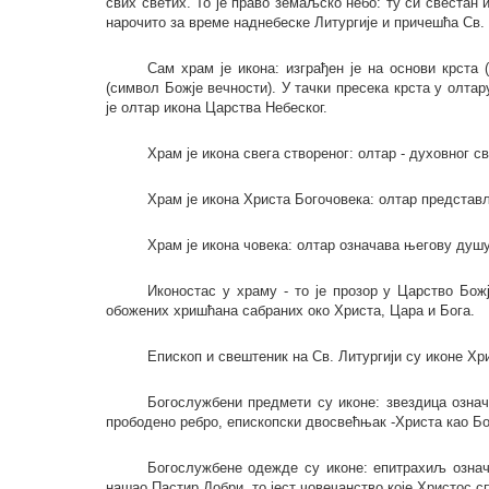
свих светих. То је право земаљско небо: ту си свестан
нарочито за време наднебеске Литургије и причешћа Св. 
Сам храм је икона: изграђен је на основи крста
(символ Божје вечности). У тачки пресека крста у олтар
је олтар икона Царства Небеског.
Храм је икона свега створеног: олтар - духовног св
Храм је икона Христа Богочовека: олтар представ
Храм је икона човека: олтар означава његову душу
Иконостас у храму - то је прозор у Царство Божје
обожених хришћана сабраних око Христа, Цара и Бога.
Епископ и свештеник на Св. Литургији су иконе Хр
Богослужбени предмети су иконе: звездица означ
прободено ребро, епископски двосвећњак -Христа као Бог
Богослужбене одежде су иконе: епитрахиљ означа
нашао Пастир Добри, то јест човечанство које Христос сп