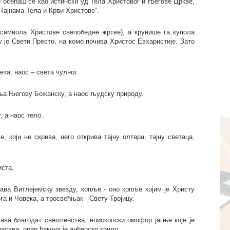
 и осећаш се као истински уд Тела Христовог и Његове Цркве,
Тајнама Тела и Крви Христове”.
 (символа Христове свепобедне жртве), а крунише га купола
у је Свети Престо, на коме почива Христос Евхаристије. Зато
ета, наос – света чулног.
ља Његову Божанску, а наос људску природу.
, а наос тело.
, који не скрива, него открива тајну олтара, тајну светаца,
иста.
ава Витлејемску звезду, копље - оно копље којим је Христу
а и Човека, а тросвећњак - Свету Тројицу.
ва благодат свештенства, епископски омофор јагње које је
асава; орар ђакона је анђеоско крило.