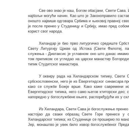
Све ово знао је наш, Богом обасјани, Свети Сава.
најбољи могући начин. Као што је Законоправило саста
оношто највише одговара Србима и њиховој правној свес
је после пренео у Студеницу и Србију, имао пред собом
корист свог народа.
Хиландар је био прво литургичко средиште Србств
Свету Литургију Цркве од Истока (Свети Филотеј, па
служења - Диатаксис је углавном оно што данас имамо.
том приликом се угледао на царски манастир Богороди
типик Студитског манастира.
У оквиру рада на Хиландарском типику, Свети С
србскословенски, него је из Евергетидског синаксара п
како се службе Божје врше. Како каже савремени ис
Евергетидског типика, него само његов ктиторски део; с
напоредно у богослужбене књиге, распоређујући их у ск
Из Хиландара, Свети Сава је богослужење пренео 
настојао да сваки образац Свете Горе пренесе у с
Хиландарског типика; из Студенице се проширио по ман
Јер, монаштво је увек било извор богослужбеног Преда