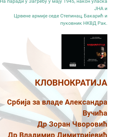
На паради у Загребу у мају 1945, након уласка
ЈНА и
Црвене армије седе Степинац, Бакарић и
пуковник НКВД Рак.
КЛОВНОКРАТИЈА
Србија за владе Александра
Вучића
Др Зоран Чворовић
Др Владимир Димитријевић