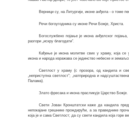
Верници су, на Литургији, иконе анђела - о томе п
Речи богоугодника су иконе Речи Божје, Христа.
Богослужбено појање је икона анђелског појања,
разгори „искру благодати”.
Кађење је икона молитве свих у храму, која се
икона и народа изражава се јединство небеске и земаљск
Светлост у храму (с прозора, од кандила и свећ
„неприступна светлост”; „натприродна и надсуштаствена 
Палама).
Злато фресака и икона прасликује Царство Божје.
Свети Јован Кронштатски каже да кандила пред 
непокајане грешнике прождирући, а за праведнике проч
која је и сама Светлост; да су свети кандила која горе 