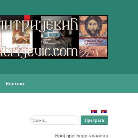
Контакт
тражи...
Претрага
Број прегледа чланака