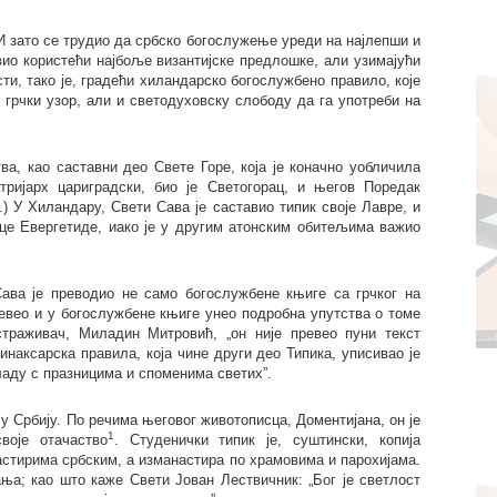
 И зато се трудио да србско богослужење уреди на најлепши и
вио користећи најбоље византијске предлошке, али узимајући
ти, тако је, градећи хиландарско богослужбено правило, које
 грчки узор, али и светодуховску слободу да га употреби на
а, као саставни део Свете Горе, која је коначно уобличила
тријарх цариградски, био је Светогорац, и његов Поредак
) У Хиландару, Свети Сава је саставио типик своје Лавре, и
це Евергетиде, иако је у другим атонским обитељима важио
ава је преводио не само богослужбене књиге са грчког на
ревео и у богослужбене књиге унео подробна упутства о томе
траживач, Миладин Митровић, „он није превео пуни текст
инаксарска правила, која чине други део Типика, уписивао је
ладу с празницима и споменима светих”.
у Србију. По речима његовог животописца, Доментијана, он је
1
воје отачаство
. Студенички типик је, суштински, копија
астирима србским, а изманастира по храмовима и парохијама.
ња; као што каже Свети Јован Лествичник: „Бог је светлост