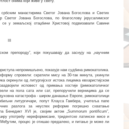
тлост онима који живе у свету.”
 србским манастирима Светог Јована Богослова и Светих
 Светог Јована Богослова, по благослову јерусалимског
и се у земаљској отаџбини Христовој подвизавали Савини
III
ском препороду”, који покушавају да заснују на „научним
приступа непромишљено, показује нам судбина римокатолика.
 реформу спровели: скратили мису на 30-так минута, укинули
ика окренули од литургијског истока лицемка евхаристијском
раздвојили исповест од примања хостије (римокатоличког
вели на пола сата или сат, препоручили верницима да се
е духовна катастрофа - широм данашње Европе, римокатолици
збиљни литургичари, попут Клауса Гамбера, учитеља папе
чних разлога за неуспех реформе погрешно схватање
а Бенедикт XVI је, својим актом „Summorum pontificum”,
ширу употребу нереформисане, тридентске латинске мисе и
. Међутим, процес је отишао предалеко, и питање је може ли