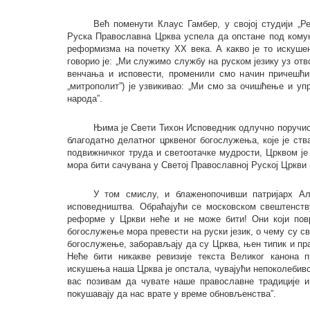
Већ поменути Клаус Гамбер, у својој студији „Р
Руска Православна Црква успела да опстане под кому
реформизма на почетку XX века. А какво је то искуше
говорио је: „Ми служимо службу на руском језику уз отв
венчања и исповести, променили смо начин причешћи
„митрополит”) је узвикивао: „Ми смо за очишћење и 
народа”.
Њима је Свети Тихон Исповедник одлучно поручио:
благодатно делатног црквеног богослужења, које је ст
подвижничког труда и светоотачке мудрости, Црквом ј
мора бити сачувана у Светој Православној Руској Цркви 
У том смислу, и блаженопочивши патријарх Алек
исповедништва. Обраћајући се московском свештенству,
реформе у Цркви неће и не може бити! Они који пов
богослужење мора превести на руски језик, о чему су с
богослужење, заборављају да су Црква, њен типик и пр
Неће бити никакве ревизије текста Великог канона п
искушења наша Црква је опстала, чувајући непоколебиво 
вас позивам да чувате наше православне традиције и
покушавају да нас врате у време обновљенства”.