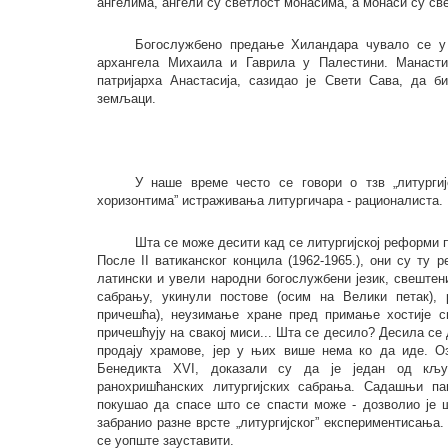
ангелима, ангели су светлост монасима, а монаси су све
Богослужбено предање Хиландара чувало се у
архангела Михаила и Гаврила у Палестини. Манастир
патријарха Анастасија, сазидао је Свети Сава, да б
земљаци.
У наше време често се говори о тзв „литургиј
хоризонтима” истраживања литургичара - рационалиста.
Шта се може десити кад се литургијској реформи 
После II ватиканског концила (1962-1965.), они су ту
латински и увели народни богослужбени језик, свештен
сабрању, укинули постове (осим на Велики петак), 
причешћа), неузимање хране пред примање хостије с
причешћују на свакој миси... Шта се десило? Десила с
продају храмове, јер у њих више нема ко да иде. О
Бенедикта XVI, доказали су да је један од кљу
ранохришћанских литургијских сабрања. Садашњи пап
покушао да спасе што се спасти може - дозволио је 
забранио разне врсте „литургијског” експериментисања
се уопште зауставити.