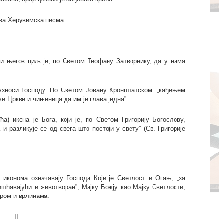
ева Херувимска песма.
 и његов циљ је, по Светом Теофану Затворнику, да у нама
 узноси Господу. По Светом Јовану Кронштатском, „кађењем
е Цркве и чињеница да им је глава једна”.
а) икона је Бога, који је, по Светом Григорију Богослову,
и разликује се од свега што постоји у свету” (Св. Григорије
иконома означавају Господа Који је Светлост и Огањ, „за
ишћавајући и животворан”; Мајку Божју као Мајку Светлости,
вером и врлинама.
II