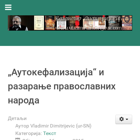
„Аутокефализација“ и
разарање православних
народа
Детаљи
Аутор
Vladimir Dimitrijevic (ur-SN)
Категорија:
Текст