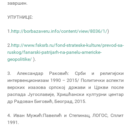
завршен.
УПУТНИЦЕ:
1.
http://borbazaveru.info/content/view/8036/1/
)
2.
http://www.fsksrb.ru/fond-strateske-kulture/prevod-sa-
ruskog/fanarski-patrijarh-na-panelu-americke-
geopolitike/
).
3. Александар Раковић: Срби и религијски
интервенционизам 1990 – 2015/ Политички аспекти
верских изазова српској држави и Цркви после
распада Југославије, Хришћански културни центар
др Радован Биговић, Београд, 2015.
4. Иван Мужић:Павелић и Степинац, ЛОГОС, Сплит
1991.