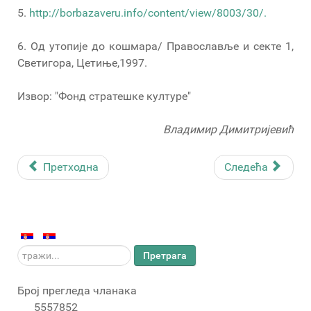
5.
http://borbazaveru.info/content/view/8003/30/.
6. Од утопије до кошмара/ Православље и секте 1,
Светигора, Цетиње,1997.
Извор: "Фонд стратешке културе"
Владимир Димитријевић
Претходна
Следећа
тражи...
Претрага
Број прегледа чланака
5557852