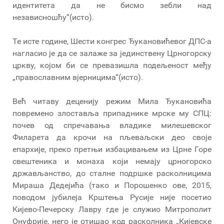
идентитета да не бисмо зебли над
независношћу“(исто).
Те исте године, Шести конгрес Ђукановићевог ДПС-а
нагласио је да се залаже за јединствену Црногорску
цркву, којом би се превазишла подељеност међу
„православним вјерницима“(исто).
Већ читаву деценију режим Мила Ђукановића
повремено злоставља припаднике мрске му СПЦ:
почев од спречавања владике милешевског
Филарета да крочи на пљеваљски део своје
епархије, преко претњи избацивањем из Црне Горе
свештеника и монаха који немају црногорско
држављанство, до сталне подршке расколницима
Мираша Дедејића (тако и Порошенко ове, 2015,
поводом јубилеја Крштења Русије није посетио
Кијево-Печерску Лавру где је служио Митрополит
Онуфрије, него је отишао код расколника „Кијевске