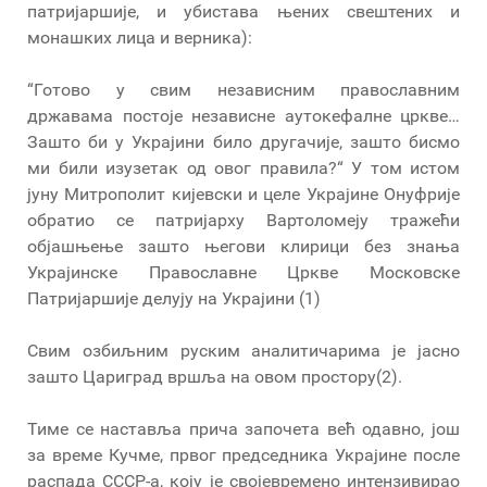
патријаршије, и убистава њених свештених и
монашких лица и верника):
“Готово у свим независним православним
државама постоје независне аутокефалне цркве…
Зашто би у Украјини било другачије, зашто бисмо
ми били изузетак од овог правила?“ У том истом
јуну Митрополит кијевски и целе Украјине Онуфрије
обратио се патријарху Вартоломеју тражећи
објашњење зашто његови клирици без знања
Украјинске Православне Цркве Московске
Патријаршије делују на Украјини (1)
Свим озбиљним руским аналитичарима је јасно
зашто Цариград вршља на овом простору(2).
Тиме се наставља прича започета већ одавно, још
за време Кучме, првог председника Украјине после
распада СССР-а, коју је својевремено интензивирао