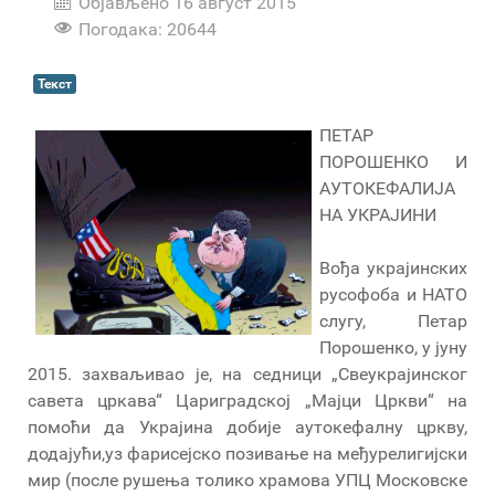
Објављено 16 август 2015
Погодака: 20644
Текст
ПЕТАР
ПОРОШЕНКО И
АУТОКЕФАЛИЈА
НА УКРАЈИНИ
Вођа украјинских
русофоба и НАТО
слугу, Петар
Порошенко, у јуну
2015. захваљивао је, на седници „Свеукрајинског
савета цркава“ Цариградској „Мајци Цркви“ на
помоћи да Украјина добије аутокефалну цркву,
додајући,уз фарисејско позивање на међурелигијски
мир (после рушења толико храмова УПЦ Московске