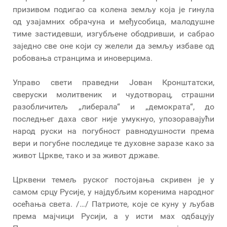
призивом подигао са колена земљу која је гинула
од узајамних обрачуна и међусобица, малодушне
тиме застидевши, изгубљене ободривши, и сабрао
заједно све оне који су желели да земљу избаве од
робовања странцима и иноверцима.
Управо свети праведни Јован Кронштатски,
сверуски молитвеник и чудотворац, страшни
разобличитељ „либерала“ и „демократа“, до
последњег даха свог није умукнуо, упозоравајући
народ руски на погубност равнодушности према
вери и погубне последице те духовне заразе како за
живот Цркве, тако и за живот државе.
Црквени темељ руског постојања скривен је у
самом срцу Русије, у најдубљим коренима народног
осећања света. /…/ Патриоте, које се куну у љубав
према мајчици Русији, а у исти мах одбацују