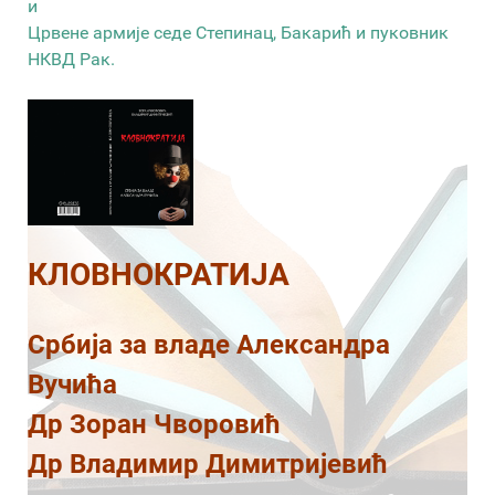
и
Црвене армије седе Степинац, Бакарић и пуковник
НКВД Рак.
КЛОВНОКРАТИЈА
Србија за владе Александра
Вучића
Др Зоран Чворовић
Др Владимир Димитријевић