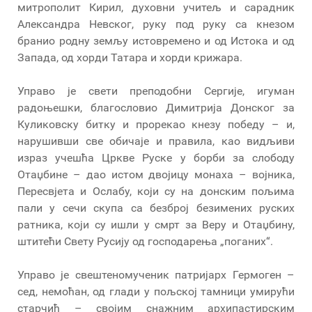
митрополит Кирил, духовни учитељ и сарадник
Александра Невског, руку под руку са кнезом
бранио родну земљу истовремено и од Истока и од
Запада, од хорди Татара и хорди крижара.
Управо је свети преподобни Сергије, игуман
радоњешки, благословио Димитрија Донског за
Куликовску битку и прорекао кнезу победу – и,
нарушивши све обичаје и правила, као видљиви
израз учешћа Цркве Руске у борби за слободу
Отаџбине – дао истом двојицу монаха – војника,
Пересвјета и Ослабу, који су на донским пољима
пали у сечи скупа са безброј безимених руских
ратника, који су ишли у смрт за Веру и Отаџбину,
штитећи Свету Русију од господарења „поганих“.
Управо је свештеномученик патријарх Гермоген –
сед, немоћан, од глади у пољској тамници умирући
старчић – својим снажним архипастирским