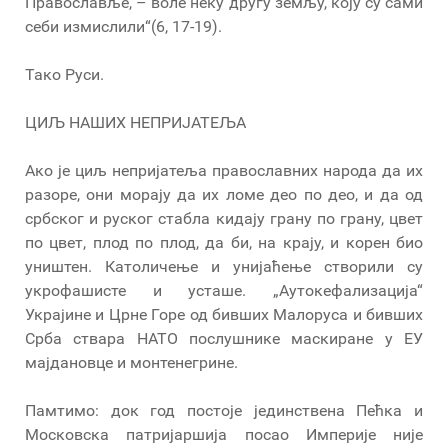
Православље, – воле неку другу земљу, коју су сами
себи измислили“(6, 17-19).
Тако Руси.
ЦИЉ НАШИХ НЕПРИЈАТЕЉА
Ако је циљ непријатеља православних народа да их
разоре, они морају да их ломе део по део, и да од
србског и руског стабла кидају грану по грану, цвет
по цвет, плод по плод, да би, на крају, и корен био
уништен. Католичење и унијаћење створили су
укрофашисте и усташе. „Аутокефализација“
Украјине и Црне Горе од бивших Малоруса и бивших
Срба ствара НАТО послушнике маскиране у ЕУ
мајдановце и монтенегрине.
Памтимо: док год постоје јединствена Пећка и
Московска патријаршија посао Империје није