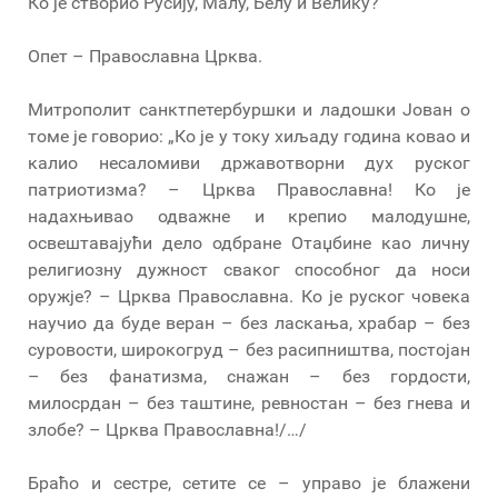
Ко је створио Русију, Малу, Белу и Велику?
Опет – Православна Црква.
Митрополит санктпетербуршки и ладошки Јован о
томе је говорио: „Ко је у току хиљаду година ковао и
калио несаломиви државотворни дух руског
патриотизма? – Црква Православна! Ко је
надахњивао одважне и крепио малодушне,
освештавајући дело одбране Отаџбине као личну
религиозну дужност сваког способног да носи
оружје? – Црква Православна. Ко је руског човека
научио да буде веран – без ласкања, храбар – без
суровости, широкогруд – без расипништва, постојан
– без фанатизма, снажан – без гордости,
милосрдан – без таштине, ревностан – без гнева и
злобе? – Црква Православна!/…/
Браћо и сестре, сетите се – управо је блажени