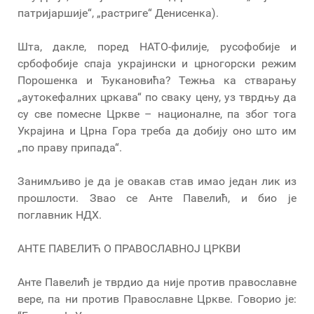
патријаршије“, „растриге“ Денисенка).
Шта, дакле, поред НАТО-филије, русофобије и
србофобије спаја украјински и црногорски режим
Порошенка и Ђукановића? Тежња ка стварању
„аутокефалних цркава“ по сваку цену, уз тврдњу да
су све помесне Цркве – националне, па због тога
Украјина и Црна Гора треба да добију оно што им
„по праву припада“.
Занимљиво је да је овакав став имао један лик из
прошлости. Звао се Анте Павелић, и био је
поглавник НДХ.
АНТЕ ПАВЕЛИЋ О ПРАВОСЛАВНОЈ ЦРКВИ
Анте Павелић је тврдио да није против православне
вере, па ни против Православне Цркве. Говорио је: