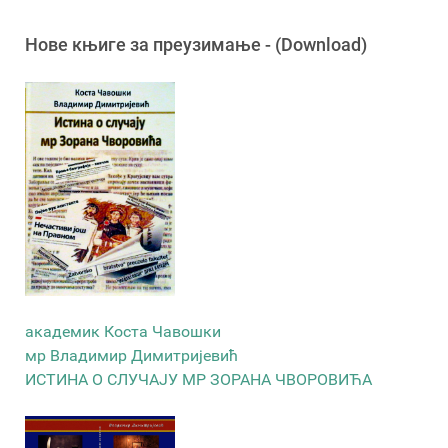
Новe књигe за преузимање - (Download)
академик Коста Чавошки
мр Владимир Димитријевић
ИСТИНА О СЛУЧАЈУ МР ЗОРАНА ЧВОРОВИЋА