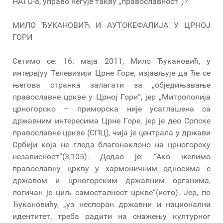
НАТО-а, управо негује такву „православност“)?
МИЛО ЂУКАНОВИЋ И АУТОКЕФАЛИЈА У ЦРНОЈ
ГОРИ
Сетимо се: 16. маја 2011, Мило Ђукановић, у
интервјуу Телевизији Црне Горе, изјављује да ће се
његова странка залагати за „обједињавање
православне цркве у Црној Гори“, јер „Митрополија
црногорско – приморска није усаглашена са
државним интересима Црне Горе, јер је део Српске
православне цркве (СПЦ), чија је централа у држави
Србији која не гледа благонаклоно на црногорску
независност“(3,105). Додао је: “Ако желимо
православну цркву у хармоничним односима с
државом и црногорским државним органима,
логичан је циљ самосталност цркве“(исто). Јер, по
Ђукановићу, „уз неспоран државни и национални
идентитет, треба радити на снажењу културног