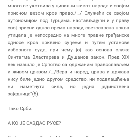
много се укотвила у цивилни живот народа и својом
присном везом кроз право./…/ Служећи се својом
аутономијом под Турцима, настављајући и у праву
свој присни однос према народу, светосавска црква
утицала је непосредно на многе правне грађанске
односе кроз црквено суђење и путем установе
изборнога суда, при чему јој као основа служе
Синтагма Властарева и Душанов закон. Пред XIX
век изашло је Српство са одржаним православљем
и живом црквом./…/Вера и народ, црква и држава
нису биле једно другом средство, ни подвлашћења
ни наметнута сила, но једна јединствена
заједница“(5).
Тако Срби.
А КО ЈЕ САЗДАО РУСЕ?