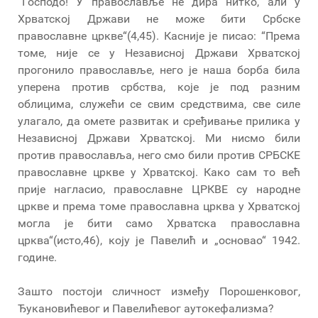
“Господо! У православље не дира нитко, али у
Хрватској Држави не може бити Србске
православне цркве“(4,45). Касније је писао: “Према
томе, није се у Независној Држави Хрватској
прогонило православље, него је наша борба била
уперена против србства, које је под разним
облицима, служећи се свим средствима, све силе
улагало, да омете развитак и сређивање прилика у
Независној Држави Хрватској. Ми нисмо били
против православља, него смо били против СРБСКЕ
православне цркве у Хрватској. Како сам то већ
прије нагласио, православне ЦРКВЕ су народне
цркве и према томе православна црква у Хрватској
могла је бити само Хрватска православна
црква“(исто,46), коју је Павелић и „основао“ 1942.
године.
Зашто постоји сличност између Порошенковог,
Ђукановићевог и Павелићевог аутокефализма?