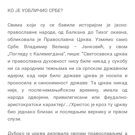
КО ЈЕ УОБЛИЧИО СРБЕ?
Свима који су се бавили историјом је јасно:
православне народе, од Балкана до Тихог океана,
обликовала је Православна Црква. Узмимо само
Србе. Владимир Велмар – Јанковић, у свом
„Погледу с Калемегдана“, пише: “Светосавска црква
и православна духовност нису биле никад у сукобу
ни са народним тежњама ни са српском државном
идејом; кад није било државе црква је носила и
проносила и синонимност државе. Та црква никад
није, у после-немањићском времену, имала од
народа одвојени, привилегисани или феудално-
аристократски карактер/…/Христос је кроз ту цркву
био једнако близак и последњем вернику и првом
слузи.
Дубоко је црква деловала својим православљем; а