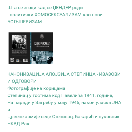
Шта се згоди кад се ЏЕНДЕР роди
- политички ХОМОСЕКСУАЛИЗАМ као нови
БОЉШЕВИЗАМ
КАНОНИЗАЦИЈА АЛОЈЗИЈА СТЕПИНЦА - ИЗАЗОВИ
И ОДГОВОРИ
Фотографије на корицама:
Степинац у гостима код Павелића 1941. године,
На паради у Загребу у мају 1945, након уласка ЈНА
и
Црвене армије седе Степинац, Бакарић и пуковник
НКВД Рак.