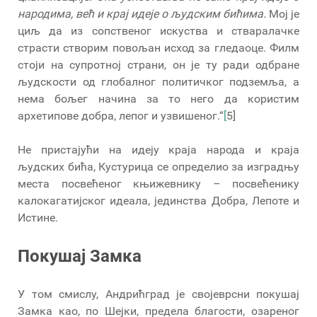
народима, већ и крај идеје о људским бићима.
Мој је
циљ да из сопственог искуства и стваралачке
страсти створим повољан исход за гледаоце. Филм
стоји на супротној страни, он је ту ради одбране
људскости од глобалног политичког подземља, а
нема бољег начина за то него да користим
архетипове добра, лепог и узвишеног.“
[
5]
Не пристајући на идеју краја народа и краја
људских бића, Кустурица се определио за изградњу
места посвећеног књижевнику – посвећенику
калокагатијског идеала, јединства Добра, Лепоте и
Истине.
Покушај Замка
У том смислу, Андрићград је својеврсни покушај
Замка као, по Шејки, предела благости, озареног