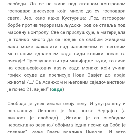
слободи. Да се не живи под сталном контролом
господара дискурса који мисле да су господари
свега. Јер, како каже Кустурица: „Под изговором
борбе против тероризма људски род се ставља под
масовну контролу. Све се прислушкује, а материјала
је толико много да се човјек са слабим живцима
лако може сажалити над запосленим и његовим
менталним здрављем када види колики посао га
очекује! Преслушавати три милијарде људи, то личи
на средњевјековну казну када монаха који учини
гријех осуде да преписује Нови Завјет до краја
живота! /…/ Са Асанжом и његовим свједочанством
је почео 21. вијек!“ (
овде
)
Слобода је увек имала своју цену. И унутрашњу и
спољашњу. Личност је бол, каже Берђајев (а
личност је слобода). „Истина је са слободом
нераскидно везана,/ обојима једна песма од Срба је
спевана“, каже Свети владика Николај. И зато