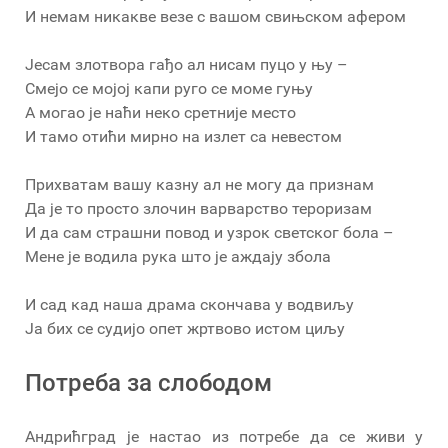
И немам никакве везе с вашом свињском афером
Јесам злотвора гађо ал нисам пуцо у њу –
Смејо се мојој капи руго се моме гуњу
А могао је наћи неко сретније место
И тамо отићи мирно на излет са невестом
Прихватам вашу казну ал не могу да признам
Да је то просто злочин варварство тероризам
И да сам страшни повод и узрок светског бола –
Мене је водила рука што је аждају збола
И сад кад наша драма скончава у водвиљу
Ја бих се судијо опет жртвово истом циљу
Потреба за слободом
Андрићград је настао из потребе да се живи у