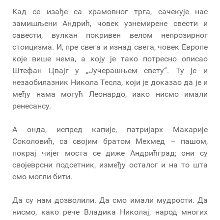
Кад се изађе са храмовног трга, сачекује нас
замишљени Андрић, човек узнемирене свести и
савести, вулкан покривен велом непрозирног
стоицизма. И, пре свега и изнад свега, човек Европе
које више нема, а коју је тако потресно описао
Штефан Цвајг у „Јучерашњем свету“. Ту је и
незаобилазник Никола Тесла, који је доказао да је и
међу нама могућ Леонардо, иако нисмо имали
ренесансу.
А онда, испред капије, патријарх Макарије
Соколовић, са својим братом Мехмед – пашом,
покрај чијег моста се диже Андрићград; они су
својеврсни подсетник, између осталог и на то шта
смо могли бити.
Да су нам дозволили. Да смо имали мудрости. Да
нисмо, како рече Владика Николај, народ многих