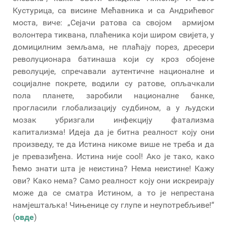
Кустурица, са висине Мећавника и са Андрићевог
моста, виче: „Сејачи ратова са својом армијом
волонтера тиквана, плаћеника који широм свијета, у
домицилним земљама, не плаћају порез, дресери
револуционара батинаша који су кроз обојене
револуције, спречавали аутентичне националне и
социјалне покрете, водили су ратове, опљачкали
пола планете, заробили националне банке,
прогласили глобализацију судбином, а у људски
мозак убризгали инфекцију фатализма
капитализма! Идеја да је битна реалност коју они
произведу, те да Истина никоме више не треба и да
је превазиђена. Истина није cool! Ако је тако, како
ћемо знати шта је неистина? Нема неистине! Кажу
ови? Како нема? Само реалност коју они искреирају
може да се сматра Истином, а то је непрестана
намјештаљка! Чињенице су глупе и неупотребљиве!“
(
овде
)