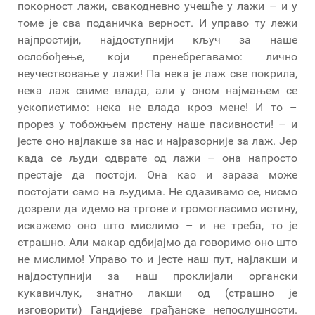
покорност лажи, свакодневно учешће у лажи – и у
томе је сва поданичка верност. И управо ту лежи
најпростији, најдоступнији кључ за наше
ослобођење, који пренебрегавамо: лично
неучествовање у лажи! Па нека је лаж све покрила,
нека лаж свиме влада, али у оном најмањем се
ускопистимо: нека не влада кроз мене! И то –
прорез у тобожњем прстену наше пасивности! – и
јесте оно најлакше за нас и најразорније за лаж. Јер
када се људи одврате од лажи – она напросто
престаје да постоји. Она као и зараза може
постојати само на људима. Не одазивамо се, нисмо
дозрели да идемо на тргове и громогласимо истину,
искажемо оно што мислимо – и не треба, то је
страшно. Али макар одбијајмо да говоримо оно што
не мислимо! Управо то и јесте наш пут, најлакши и
најдоступнији за наш проклијали органски
кукавичлук, знатно лакши од (страшно је
изговорити) Гандијеве грађанске непослушности.