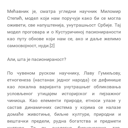
Мећавник је, сматра угледни научник Миломир
Степић, модел који нам поручује како би се могла
оживети, све напуштенија, унутрашњост Србије. Тај
модел проговара и о Кустуричиној пасионираности
као путу обнове који нам се, ако и даље желимо
самосвојност, нуди.[2]
Али, шта је пасионираност?
По чувеном руском научнику, Лаву Гумиљову,
етногенеза (настанак једног народа) се дефинише
као локална варијанта унутрашњег обликовања
условљеног утицајем историјског и пејзажног
чиниоца. Као елементи природе, етноси улазе у
састав динамичних система у којима се налазе
домаће животиње, биљне културе, природни и
вештачки предели, рудна богатства и предмети
културе. То су, аналогно биоценозама, тзв.