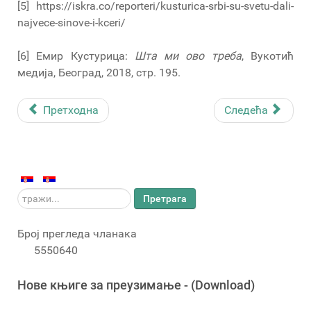
[5] https://iskra.co/reporteri/kusturica-srbi-su-svetu-dali-
najvece-sinove-i-kceri/
[6] Емир Кустурица:
Шта ми ово треба
, Вукотић
медија, Београд, 2018, стр. 195.
Претходна
Следећа
тражи...
Претрага
Број прегледа чланака
5550640
Новe књигe за преузимање - (Download)