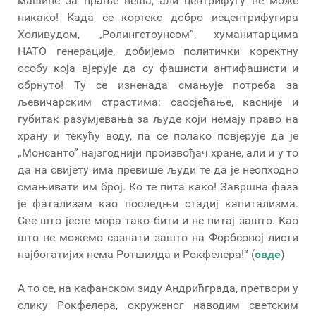
машине за прање веша, али центрифугу не може
никако! Када се кортекс добро исцентрифугира
Холивудом, „Ролингстоунсом”, хуманитарцима
НАТО генерације, добијемо политички коректну
особу која вјерује да су фашисти антифашисти и
обрнуто! Ту се изненада смањује потреба за
љевичарским страстима: саосјећање, касније и
губитак разумјевања за људе који немају право на
храну и текућу воду, па се полако повјерује да је
„Монсанто” најзгоднији произвођач хране, али и у то
да на свијету има превише људи те да је неопходно
смањивати им број. Ко те пита како! Завршна фаза
је фатализам као последњи стадиј капитализма.
Све што јесте мора тако бити и не питај зашто. Као
што не можемо сазнати зашто на Форбсовој листи
најбогатијих нема Ротшилда и Рокфелера!“ (
овде
)
А то се, на кафанском зиду Андрићграда, претвори у
слику Рокфелера, окруженог наводим светским