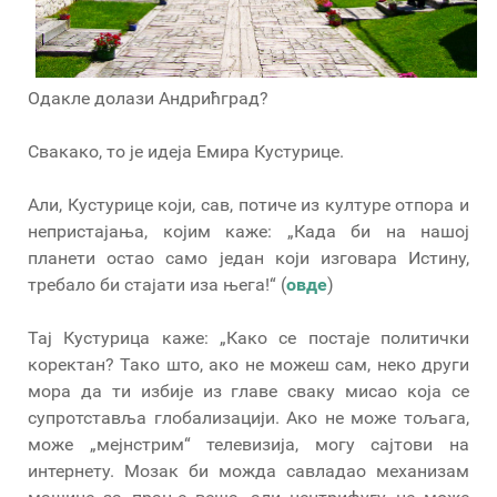
Одакле долази Андрићград?
Свакако, то је идеја Емира Кустурице.
Али, Кустурице који, сав, потиче из културе отпора и
непристајања, којим каже: „Када би на нашој
планети остао само један који изговара Истину,
требало би стајати иза њега!“ (
овде
)
Тај Кустурица каже: „Како се постаје политички
коректан? Тако што, ако не можеш сам, неко други
мора да ти избије из главе сваку мисао која се
супротставља глобализацији. Ако не може тољага,
може „мејнстрим“ телевизија, могу сајтови на
интернету. Мозак би можда савладао механизам