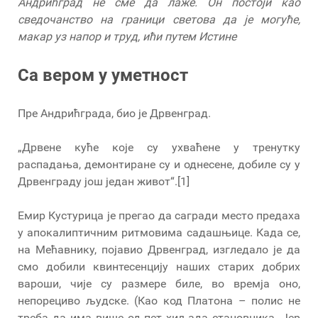
Андрићград не сме да лаже. Он постоји као
сведочанство на граници светова да је могуће,
макар уз напор и труд, ићи путем Истине
Са вером у уметност
Пре Андрићграда, био је Дрвенград.
„Дрвене куће које су ухваћене у тренутку
распадања, демонтиране су и однесене, добиле су у
Дрвенграду још један живот“.[1]
Емир Кустурица је прегао да сагради место предаха
у апокалиптичним ритмовима садашњице. Када се,
на Мећавнику, појавио Дрвенград, изгледало је да
смо добили квинтесенцију наших старих добрих
вароши, чије су размере биле, во времја оно,
непорециво људске. (Као код Платона – полис не
треба да има више од пет хиљада становника. Јер