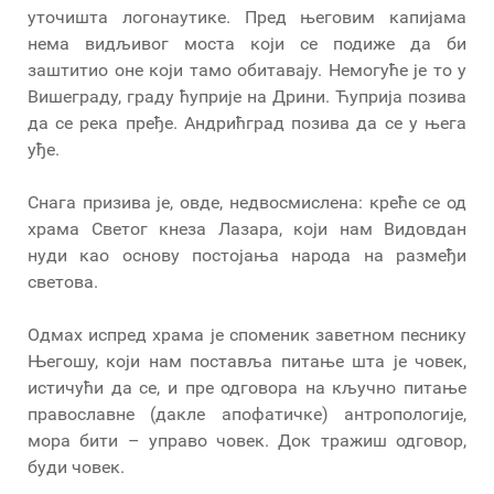
уточишта логонаутике. Пред његовим капијама
нема видљивог моста који се подиже да би
заштитио оне који тамо обитавају. Немогуће је то у
Вишеграду, граду ћуприје на Дрини. Ћуприја позива
да се река пређе. Андрићград позива да се у њега
уђе.
Снага призива је, овде, недвосмислена: креће се од
храма Светог кнеза Лазара, који нам Видовдан
нуди као основу постојања народа на размеђи
светова.
Одмах испред храма је споменик заветном песнику
Његошу, који нам поставља питање шта је човек,
истичући да се, и пре одговора на кључно питање
православне (дакле апофатичке) антропологије,
мора бити – управо човек. Док тражиш одговор,
буди човек.