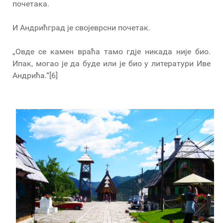
почетака.
И Андрићград је својеврсни почетак.
„Овде се камен враћа тамо гдје никада није био.
Ипак, могао је да буде или је био у литератури Иве
Андрића.“[6]