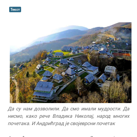
Текст
Да су нам дозволили. Да смо имали мудрости. Да
нисмо, како рече Владика Николај, народ многих
почетака. И Андрићград је својеврсни почетак