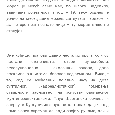
морал је могућ само као, по Жарку Видовићу,
завичајна обичајност; а још у 19. веку Бодлер је
уочио да месец дана можеш да луташ Паризом, и
да не сретнеш познато лице – ту морал више не
станује).
Оне кућице, прагови давно несталих пруга који су
постали степеништа, стари аутомобили,
револуционарно – еколошки сокови, дрво
прекривено књигама, биоскоп под земљом… Била је
то, кад се Мећавник појавио, насушна доза
суптилног, „надреалистичког“, померања
стварности заснованог на искуству балканског
мултиперспективизма. Плус Шарганска осмица и
заврнути Кустуричини рукави као знак да је пред
нама човек спреман да ради својим рукама, али и