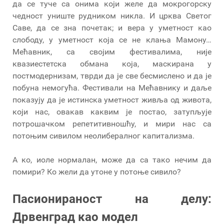
да се туче са онима који желе да мокрогорску
чедност униште рудником никла. И црква Светог
Саве, да се зна почетак; и вера у уметност као
слободу, у уметност која се не клања Мамону…
Мећавник, са својим фестивалима, није
квазиестетска обмана која, маскирана у
постмодернизам, тврди да је све бесмислено и да је
побуна немогућа. Фестивали на Мећавнику и даље
показују да је истинска уметност живља од живота,
који нас, овакав каквим је постао, затупљује
потрошачком репетитивношћу, и мири нас са
потоњим сивилом неолибералног капитализма.
А ко, иоле нормалан, може да са тако нечим да
помири? Ко жели да утоне у потоње сивило?
Пасионираност на делу:
Дрвенград као модел