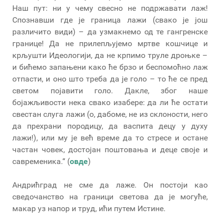
Наш пут: ни у чему свесно не подржавати лаж!
Спознавши где је граница лажи (свако је још
различито види) – да узмакнемо од те гангренске
границе! Да не прилепљујемо мртве кошчице и
крљушти Идеологији, да не крпимо труле дроњке –
и бићемо запањени како ће брзо и беспомоћно лаж
отпасти, и оно што треба да је голо – то ће се пред
светом појавити голо. Дакле, због наше
бојажљивости нека свако изабере: да ли ће остати
свестан слуга лажи (о, дабоме, не из склоности, него
да прехрани породицу, да васпита децу у духу
лажи!), или му је већ време да то стресе и остане
частан човек, достојан поштовања и деце своје и
савременика.“ (
овде
)
Андрићград не сме да лаже. Он постоји као
сведочанство на граници светова да је могуће,
макар уз напор и труд, ићи путем Истине.