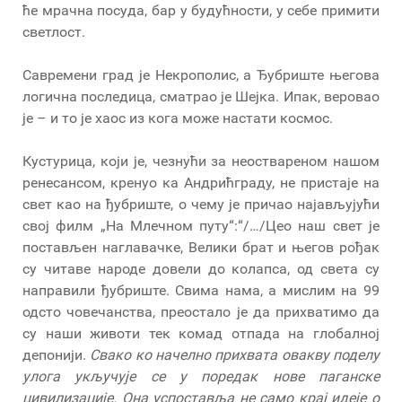
ће мрачна посуда, бар у будућности, у себе примити
светлост.
Савремени град је Некрополис, а Ђубриште његова
логична последица, сматрао је Шејка. Ипак, веровао
је – и то је хаос из кога може настати космос.
Кустурица, који је, чезнући за неоствареном нашом
ренесансом, кренуо ка Андрићграду, не пристаје на
свет као на ђубриште, о чему је причао најављујући
свој филм „На Млечном путу“:“/…/Цео наш свет је
постављен наглавачке, Велики брат и његов рођак
су читаве народе довели до колапса, од света су
направили ђубриште. Свима нама, а мислим на 99
одсто човечанства, преостало је да прихватимо да
су наши животи тек комад отпада на глобалној
депонији.
Свако ко начелно прихвата овакву поделу
улога укључује се у поредак нове паганске
цивилизације. Она успоставља не само крај идеје о