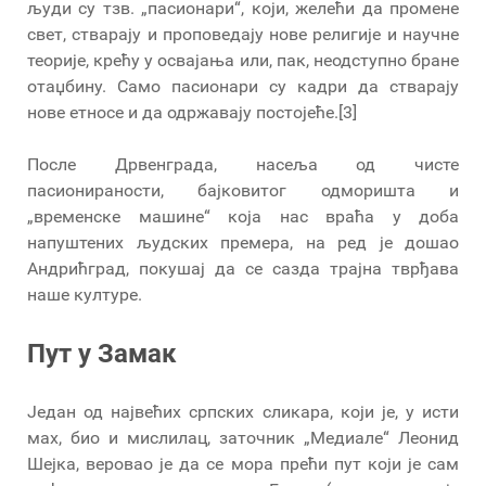
људи су тзв. „пасионари“, који, желећи да промене
свет, стварају и проповедају нове религије и научне
теорије, крећу у освајања или, пак, неодступно бране
отаџбину. Само пасионари су кадри да стварају
нове етносе и да одржавају постојеће.[3]
После Дрвенграда, насеља од чисте
пасионираности, бајковитог одморишта и
„временске машине“ која нас враћа у доба
напуштених људских премера, на ред је дошао
Андрићград, покушај да се сазда трајна тврђава
наше културе.
Пут у Замак
Један од највећих српских сликара, који је, у исти
мах, био и мислилац, заточник „Медиале“ Леонид
Шејка, веровао је да се мора прећи пут који је сам