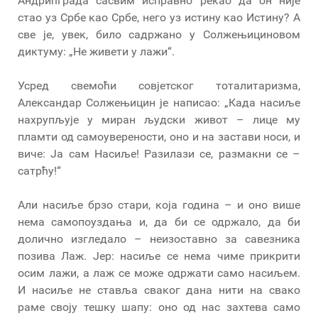
Андрићграда сасвим исправно рекао да он није
стао уз Србе као Србе, него уз истину као Истину? А
све је, увек, било садржано у Солжењициновом
диктуму: „Не живети у лажи“.
Усред свемоћи совјетског тоталитаризма,
Александар Солжењицин је написао: „Када насиље
нахрупљује у миран људски живот – лице му
пламти од самоуверености, оно и на застави носи, и
виче: Ја сам Насиље! Разилази се, размакни се –
сатрћу!“
Али насиље брзо стари, која година – и оно више
нема самопоуздања и, да би се одржало, да би
долично изгледало – неизоставно за савезника
позива Лаж. Јер: насиље се нема чиме прикрити
осим лажи, а лаж се може одржати само насиљем.
И насиље не ставља сваког дана нити на свако
раме своју тешку шапу: оно од нас захтева само