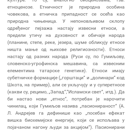
етноценозе. Етничност је природна особина
човекова, а етничка припадност се осећа као
природна чињеница. У непоновљивом склопу
одређеног пејзажа настају извесни етноси, а
предели утичу на духовност и обичаје народа
(планине, степе, реке, језера, шуме обликују етносе
ништа мање од њихове религиозности). Етноси
настају од разних народа (Руси су, по Гумиљову,
словенско-угрофинска мешавина, са извесним
елементима татарске генетике). Етноси имају
субетничке формације („горштаци“ и „долинари“ код
Шкота, на пример), али се укључују и у суперетносе
(какви су, рецимо, „Запад“,“Исламски свет“, итд.). Да
би настао нови „етнос“, потребан је нарочити
чинилац, који Гумиљов назива „пасионираност“ (А.
Л. Андрејев га дефинише као „посебан ефекат
вишка биохемијске енергије, који се испољава у
појачаном нагону људи за акцијом“). Пасионирани