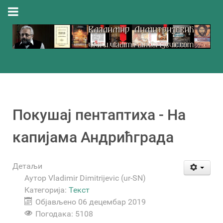
Покушај пентаптиха - На
капијама Андрићграда
Детаљи
Аутор
Vladimir Dimitrijevic (ur-SN)
Категорија:
Текст
Објављено 06 децембар 2019
Погодака: 5108