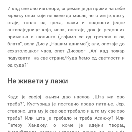
И кад све ово изговори, спреман је да прими на себе
мржњу оних који не желе да мисле, него им је, као у
стаји, топло од греха, лажи и подлости једне
антизаједнице која, ипак, опстаје, док је редовних
примања и шопинга („гојимо се од грехова и од
блата“, вели Дис у „Нашим данима“); али, опстаје до
есхатолошког часа, опет Дисовог: „Ал` кад пожар
подухвати на све стране/Куда ћемо од светлости и
од суда?“
Не живети у лажи
Када је својој књизи дао наслов „Шта ми ово
треба?“, Кустурица је поставио право питање. Јер,
стварно, шта му је све ово требало и шта му све ово
треба? Или шта је требало и треба Асанжу? Или
Петеру Хандкеу, о коме је идејни творац