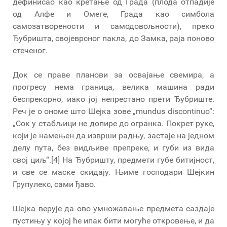
дефинисао као кретање од Града (плода отпадије
од Алфе и Омеге, Града као симбола
самозатворености и самодовољности), преко
Ђубришта, својеврсног пакла, до Замка, раја поново
стеченог.
Док се праве планови за освајање свемира, а
прогресу нема граница, велика машина ради
беспрекорно, иако јој непрестано прети Ђубриште.
Реч је о ономе што Шејка зове „mundus discontinuo“:
„Сок у стабљици не допире до огранка. Покрет руке,
који је намењен да изврши радњу, застаје на једном
делу пута, без видљиве препреке, и губи из вида
свој циљ“.[4] На Ђубришту, предмети губе битијност,
и све се маске скидају. Њиме господари Шејкин
Групулекс, сами ђаво.
Шејка верује да ово умножавање предмета саздаје
пустињу у којој ће ипак бити могуће откровење, и да