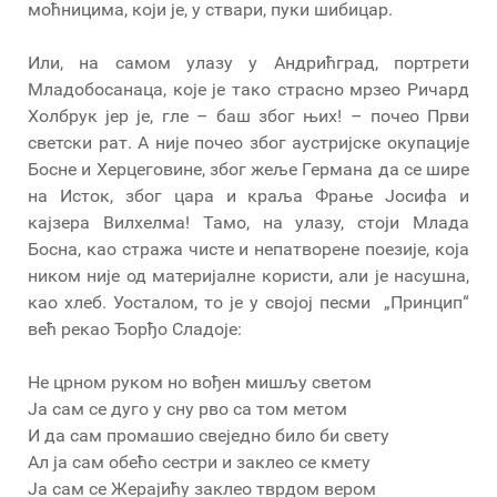
моћницима, који је, у ствари, пуки шибицар.
Или, на самом улазу у Андрићград, портрети
Младобосанаца, које је тако страсно мрзео Ричард
Холбрук јер је, гле – баш због њих! – почео Први
светски рат. А није почео због аустријске окупације
Босне и Херцеговине, због жеље Германа да се шире
на Исток, због цара и краља Фрање Јосифа и
кајзера Вилхелма! Тамо, на улазу, стоји Млада
Босна, као стража чисте и непатворене поезије, која
ником није од материјалне користи, али је насушна,
као хлеб. Уосталом, то је у својој песми „Принцип“
већ рекао Ђорђо Сладоје:
Не црном руком но вођен мишљу светом
Ја сам се дуго у сну рво са том метом
И да сам промашио свеједно било би свету
Ал ја сам обећо сестри и заклео се кмету
Ја сам се Жерајићу заклео тврдом вером