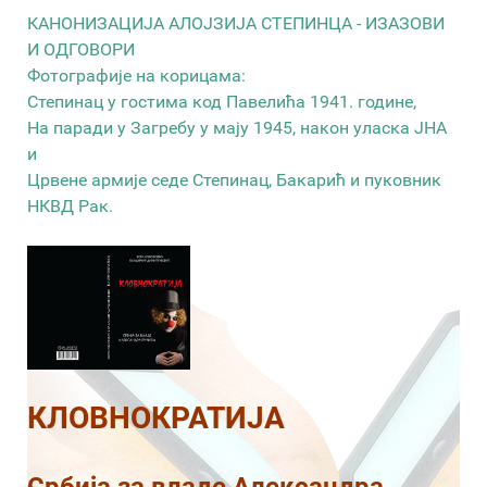
КАНОНИЗАЦИЈА АЛОЈЗИЈА СТЕПИНЦА - ИЗАЗОВИ
И ОДГОВОРИ
Фотографије на корицама:
Степинац у гостима код Павелића 1941. године,
На паради у Загребу у мају 1945, након уласка ЈНА
и
Црвене армије седе Степинац, Бакарић и пуковник
НКВД Рак.
КЛОВНОКРАТИЈА