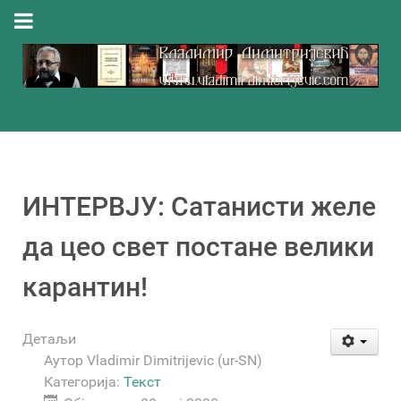
ИНТЕРВЈУ: Сатанисти желе
да цео свет постане велики
карантин!
Детаљи
Аутор
Vladimir Dimitrijevic (ur-SN)
Категорија:
Текст