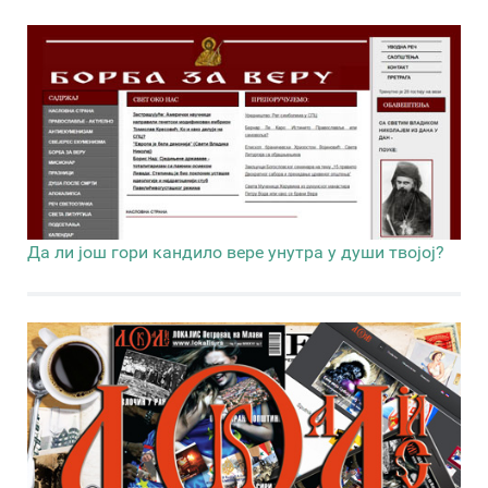
Да ли још гори кандило вере унутра у души твојој?