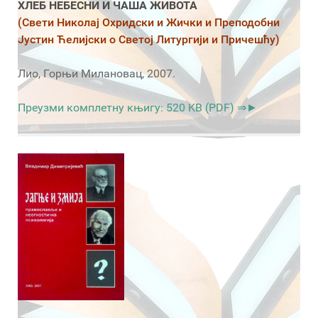
ХЛЕБ НЕБЕСНИ И ЧАША ЖИВОТА
(Свети Николај Охридски и Жички и Преподобни
Јустин Ћелијски о Светој Литургији и Причешћу)
Лио, Горњи Милановац, 2007.
Преузми комплетну књигу: 520 KB (PDF) ⇒►