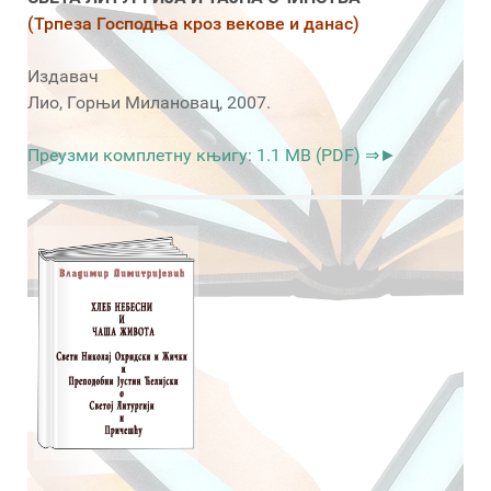
(Трпеза Господња кроз векове и данас)
Издавач
Лио, Горњи Милановац, 2007.
Преузми комплетну књигу: 1.1 MB (PDF) ⇒►