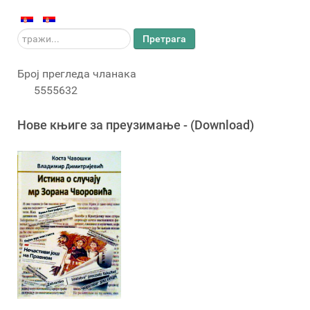
тражи...
Претрага
Број прегледа чланака
5555632
Новe књигe за преузимање - (Download)