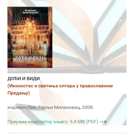
ДОЂИ И ВИДИ
(Иконостас и светиња олтара у православном
Предању)
издавач:Лио, Горњи Милановац, 2008.
Преузми комплетну књигу: 5.8 MB (PDF) ⇒►