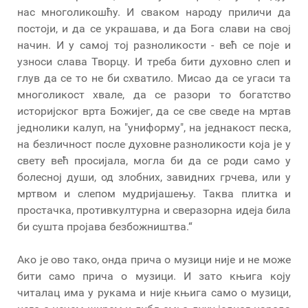
нас многоликошћу. И сваком народу приличи да
постоји, и да се украшава, и да Бога слави на свој
начин. И у самој тој разноликости - већ се поје и
узноси слава Творцу. И треба бити духовно слеп и
глув да се то не би схватило. Мисао да се угаси та
многоликост хвале, да се разори то богатство
историјског врта Божијег, да се све сведе на мртав
једнолики калуп, на "униформу", на једнакост песка,
на безличност после духовне разноликости која је у
свету већ просијала, могла би да се роди само у
болесној души, од злобних, завидних грчева, или у
мртвом и слепом мудријашењу. Таква плитка и
простачка, противкултурна и сверазорна идеја била
би сушта пројава безбожништва.“
Ако је ово тако, онда прича о музици није и не може
бити само прича о музици. И зато књига коју
читалац има у рукама и није књига само о музици,