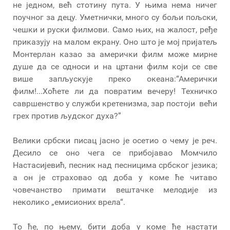
не једном, већ стотину пута. У њима нема ничег
поучног за децу. Уметнички, много су бољи пољски,
чешки и руски филмови. Само њих, на жалост, ређе
приказују на малом екрану. Оно што је мој пријатељ
Монтерлан казао за амерички филм може мирне
душе да се односи и на цртани филм који се све
више запљускује преко океана:“Амерички
филм!...Хоћете ли да повратим вечеру! Техничко
савршенство у служби кретенизма, зар постоји већи
грех против људског духа?”
Велики србски писац јасно је осетио о чему је реч.
Десило се оно чега се прибојавао Момчило
Настасијевић, песник над песницима србског језика;
а он је страховао од доба у коме ће читаво
човечанство примати вештачке мелодије из
неколико „емисионих врела“.
То ће, по њему, бити доба у коме ће настати