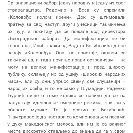
Организациони одбор, једну народну и једну из свог
стваралаштва. Радомир и Боса су спремили
«Коловођо, колом крени». Док су штимовали
пратњу за свој наступ, други учесници такмичења
их чују, и похитају да се пожале код директора
«Београдског сабора». Да манифестације не би
«пропала», Илић тражи од Радета Богићевића да не
певају «Коловођу». Овај не пристаје, одлази са
такмичења, и тада почиње прави остракизам – не
могу на велике манифестације и пред широку
публику, склањају их од ушију «широких народних
маса», али су они, упркос свему, све слушанији –
народ их осећа, и то не само у Шумадији. Раденко
Ћурчић пише о томе колико се пазило да се на
напуштају идеолошке смернице режима, чак ни у
области музике. То је осетио и Богићевић:
”Намеравао је да настави са компоновањем песама
у духу македонског мелоса, али им је са важног
места дискретно стављено до знања да га у свом