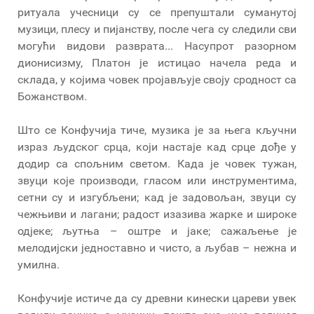
ритуала учесници су се препуштали суманутој
музици, плесу и пијанству, после чега су следили сви
могући видови разврата... Насупрот разорном
дионисизму, Платон је истицао начела реда и
склада, у којима човек пројављује своју сродност са
Божанством.
Што се Конфучија тиче, музика је за њега кључни
израз људског срца, који настаје кад срце дође у
додир са спољним светом. Када је човек тужан,
звуци које производи, гласом или инструментима,
сетни су и изгубљени; кад је задовољан, звуци су
чежњиви и лагани; радост изазива жарке и широке
одјеке; љутња – оштре и јаке; сажаљење је
мелодијски једноставно и чисто, а љубав – нежна и
умилна.
Конфучије истиче да су древни кинески цареви увек