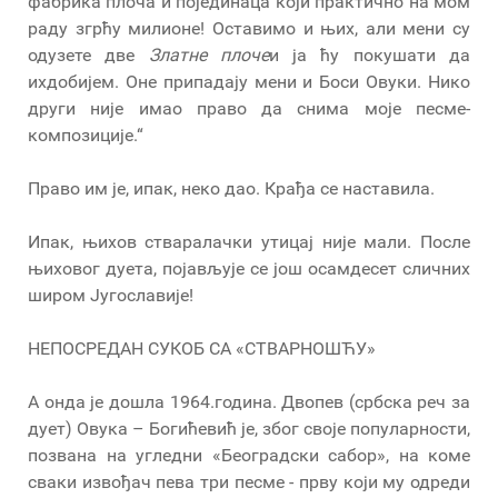
фабрика плоча и појединаца који практично на мом
раду згрћу милионе! Оставимо и њих, али мени су
одузете две
Златне плоче
и ја ћу покушати да
ихдобијем. Оне припадају мени и Боси Овуки. Нико
други није имао право да снима моје песме-
композиције.“
Право им је, ипак, неко дао. Крађа се наставила.
Ипак, њихов стваралачки утицај није мали. После
њиховог дуета, појављује се још осамдесет сличних
широм Југославије!
НЕПОСРЕДАН СУКОБ СА «СТВАРНОШЋУ»
А онда је дошла 1964.година. Двопев (србска реч за
дует) Овука – Богићевић је, због своје популарности,
позвана на угледни «Београдски сабор», на коме
сваки извођач пева три песме - прву који му одреди