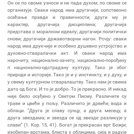
Он се по своме узноси и не пада духом; по своме се
организује. Сваки народ нма другачије, сопствеоно
осећање правде и правичности; други му је
карактер, другачија дисциплина; другачија
представа о моралном идеалу; другачији политички
снови; другачији државотворни нагон. Рсчју: сваки
народ има друкчије и особено душевно устројство и
духовно-стваралачки акт. И сваки народ има
нарочиту, национално-зачету, национално-порођену
п нацнонално-одстрадану културу. Тако је због
природе и историје. Тако је и у инстинкту, и у духу, и
у свему културном стваралаштву. Тако нам је свима
дато од Бога. И то је добро. То је прекрасно. И никад
није било осуђено у Светом Писму. Различите су
траве и цвеће у пољу. Различито је дрвеће, вода и
облаци. "Друга је славу сунцу, а друга месецу, а
друга звездама; и звезда се од звезде разликује у
слави” (1. Кор. 15, 41). Богат је прекрасан врт Божји;
изобилан врстама, блиста у облицима, сија и радује