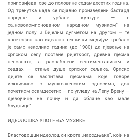
приповиједа, све до половине седамдесетих година.
Од тренутка када се појавио произведени бастард
народне и урбане културе — с
са„новокомпонованом народном музиком“ на
једном полу и Бијелим дугметом на другом — те
касетофон као идеалан технички медијум требало
је само неколико година (до 1980) да пјевање на
српском селу постане ријеткост, древна пјесма
непозната, а раслабљени сентиментализам и
севдах — стање душе српског сељака. Српско
дијете се васпитава пјесмама које говоре
искључиво о мушко-женским односима, док
почетком осамдесетих — по угледу на Лепу Брену —
дјевојчице не почну и да облаче као мале
блуднице”.
ИДЕОЛОШКА УПОТРЕБА МУЗИКЕ
Властодршци идеолошки кроте „народњаке“, који на