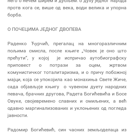
него о нечем ширем и дубљем: о духу једног народа
протв кога се, више од века, води велика и упорна
борба.
О ПОЧЕЦИМА ЈЕДНОГ ДВОПЕВА
Раденко Ћурчић, прегалац на многоразличним
пољима смисла, после књиге „Човек је оно што
прећути“, у којој је испричао аутобиографску
приповест о потрази за оцем, жртвом
комунистичког тоталитаризма, и о причу побожној
мајци, која се упокојила као монахиња Свете Жиче,
сада објављује књигу о чувеном дуету народних
певача, брачних другова, Радета Богићевића и Босе
Овуке, својевремено славних и омиљених, а већ
одавно маргинализованих и уклоњених од погледа
јавности.
Радомир Богићевић, син часних земљоделаца из