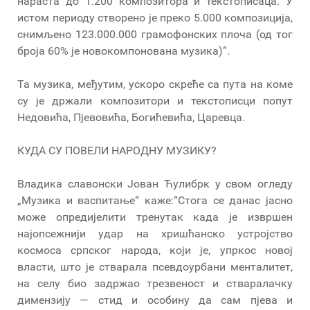
нараста до 1.200 композитора и текстописаца. У
истом периоду створено је преко 5.000 композиција,
снимљено 123.000.000 грамофонских плоча (од тог
броја 60% је новокомпонована музика)”.
Та музика, међутим, ускоро скреће са пута на коме
су је држали композитори и текстописци попут
Недовића, Пјевовића, Богићевића, Царевца.
КУДА СУ ПОВЕЛИ НАРОДНУ МУЗИКУ?
Владика славонски Јован Ћулибрк у свом огледу
„Музика и васпитањe“ каже:“Стога се данас јасно
може опредијелити тренутак када је извршен
најопсежнији удар на хришћанско устројство
космоса српског народа, који је, упркос новој
власти, што је стварала псевдоурбани менталитет,
на селу био задржао трезвеност и стваралачку
димензију — стид и особину да сам пјева и