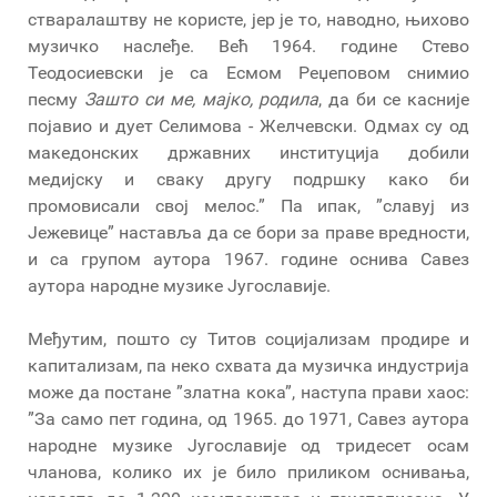
стваралаштву не користе, јер је то, наводно, њихово
музичко наслеђе. Већ 1964. године Стево
Теодосиевски је са Есмом Реџеповом снимио
песму
Зашто си ме, мајко, родила
, да би се касније
појавио и дует Селимова - Желчевски. Одмах су од
македонских државних институција добили
медијску и сваку другу подршку како би
промовисали свој мелос.” Па ипак, ”славуј из
Јежевице” наставља да се бори за праве вредности,
и са групом аутора 1967. године оснива Савез
аутора народне музике Југославије.
Међутим, пошто су Титов социјализам продире и
капитализам, па неко схвата да музичка индустрија
може да постане ”златна кока”, наступа прави хаос:
”За само пет година, од 1965. до 1971, Савез аутора
народне музике Југославије од тридесет осам
чланова, колико их је било приликом оснивања,