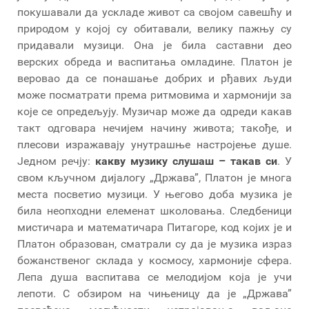
покушавали да ускладе живот са својом савешћу и
природом у којој су обитавали, велику пажњу су
придавали музици. Она је била саставни део
верских обреда и васпитања омладине. Платон је
веровао да се понашање добрих и рђавих људи
може посматрати према ритмовима и хармонији за
које се опредељују. Музичар може да одреди какав
такт одговара нечијем начину живота; такође, и
плесови изражавају унутрашње настројење душе.
Једном речју:
какву музику слушаш – такав си
. У
свом кључном дијалогу „Држава”, Платон је многа
места посветио музици. У његово доба музика је
била неопходни елеменат школовања. Следбеници
мистичара и математичара Питагоре, код којих је и
Платон образован, сматрали су да је музика израз
божанственог склада у космосу, хармоније сфера.
Лепа душа васпитава се мелодијом која је учи
лепоти. С обзиром на чињеницу да је „Држава”