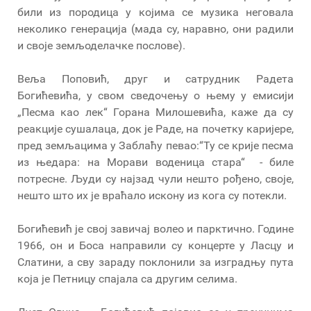
били из породица у којима се музика неговала
неколико генерација (мада су, наравно, они радили
и своје земљоделачке послове).
Веља Поповић, друг и сатрудник Радета
Богићевића, у свом сведочењу о њему у емисији
„Песма као лек“ Горана Милошевића, каже да су
реакције сушалаца, док је Раде, на почетку каријере,
пред земљацима у Заблаћу певао:“Ту се крије песма
из њедара: на Морави воденица стара“ - биле
потресне. Људи су најзад чули нешто рођено, своје,
нешто што их је враћало искону из кога су потекли.
Богићевић је свој завичај волео и парктично. Године
1966, он и Боса направили су концерте у Ласцу и
Слатини, а сву зараду поклонили за изградњу пута
која је Петницу спајала са другим селима.