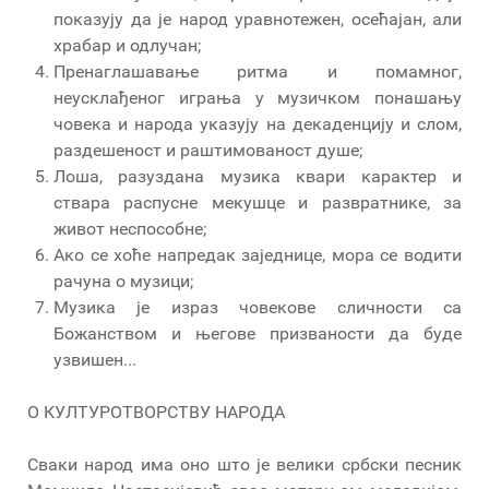
показују да је народ уравнотежен, осећајан, али
храбар и одлучан;
Пренаглашавање ритма и помамног,
неусклађеног играња у музичком понашању
човека и народа указују на декаденцију и слом,
раздешеност и раштимованост душе;
Лоша, разуздана музика квари карактер и
ствара распусне мекушце и развратнике, за
живот неспособне;
Ако се хоће напредак заједнице, мора се водити
рачуна о музици;
Музика је израз човекове сличности са
Божанством и његове призваности да буде
узвишен...
О КУЛТУРОТВОРСТВУ НАРОДА
Сваки народ има оно што је велики србски песник