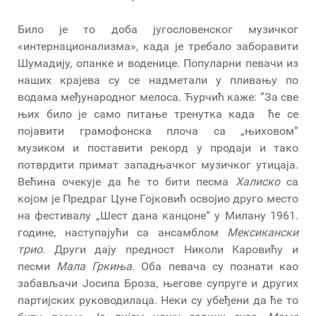
Било је то доба југословенског музичког
«интернационализма», када је требало заборавити
Шумадију, опанке и воденице. Популарни певачи из
наших крајева су се надметали у пливању по
водама међународног мелоса. Ћурчић каже: ”За све
њих било је само питање тренутка када ће се
појавити грамофонска плоча са „њиховом“
музиком и поставити рекорд у продаји и тако
потврдити примат западњачког музичког утицаја.
Већина очекује да ће то бити песма
Халиско
са
којом је Предраг Цуне Гојковић освојио друго место
на фестивалу „Шест дана канцоне“ у Милану 1961.
године, наступајући са ансамблом
Мексикански
трио
. Други дају предност Николи Каровићу и
песми
Мала Гркиња
. Оба певача су познати као
забављачи Јосипа Броза, његове супруге и других
партијских руководилаца. Неки су убеђени да ће то