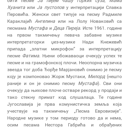
бити песме
Ја пијем чашу горких суза
,
Мама
Хуанита
или
Ја пустолов
у интерпретацији Славка
Перовића. Женски свет типује на песму Радмиле
Караклајић
Ангелина
или на Лолу Новаковић са
песмама
Мустафа
и
Деца Пиреја
. Исте 1961. године
на првом такмичењу певача забавне музике
интерпретаторки џез-музике Нади Кнежевић
припада „златни микрофон“ за интерпретацију
песме
Фатима
. Њени обожаваоци очекују успех те
песме и на грамофонској плочи. Неоспорна музичка
звезда тог доба Ђорђе Марјановић снимио је песму
коју је компоновао Жорж Мустаки,
Милорд
(нешто
раније и он је снимио песму
Мустафа
). Сви они
очекују да њихове плоче остваре рекорд у продаји и
тако стекну примат код слушалаца. Те године
Југославија је прва комунистичка земља која
учествује на такмичењу „Песма Евровизије“.
Народне музике у том периоду готово да и нема,
осим песама Нестора Габрића и обрађених