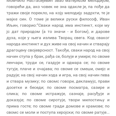
Момчило Настасијевић звао матерњом мелодијом,
говорећи да, ако човек не зна одакле је, па пође да
тражи своје порекло, на коју мелодију задрхти, те је
мајке син. О томе је велики руски философ, Иван
Иљин, говорио:“Сваки народ има инстинкт, који му
јс дат природом (а то значи - и Богом), и дарове
духа, које у њега излива Творац свега. Код сваког
народа инстинкт и дух живе на свој начин и стварају
драгоцену својеврсност. Такође, сваки народ на свој
начин ступа у брак, рађа се, болује и умире; по своме
ленчари, труди се, газдује и одмара се; по своме
тугује, плаче и очајава; по своме се смеши, смејс и
радује; на свој начин хода и игра, на свој начин пева
и ствара музику; по свомс говори, декламујс, прави
досетке и беседи; по своме посматра, сазире и
слика; по своме истражује, сазнаје, расуђује и
доказује; по своме сиротује, твори милостињу и
прима госте; по своме гради домове и храмове; по
свомс се моли и поступа херојски; по своме ратује...