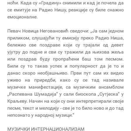
ноћи. Када су «Градину» снимили и кад је почела да
се емитује на Радио Нишу, реакције су биле снажно
емоционалне.
Певач Новица Неговановић сведочи: „Ја сам једном
приликом, слушајући ту емисију преко Радио Ниша,
бележио све поздраве који су трајали од девет
ујутру до подне и сви су тражили да њихова жеља
или поздрав буду пропраћени баш том песмом.
Били су то такав успех и популарност да је то и
данас скоро необјашњиво. Први пут сам их видео
уживо на приредби, како су се тад називале
музичке манифестације, са музичким ансамблом
„Распевана Шумадија“ у сали биоскопа „Сутјеска“ у
Краљеву. Начин на који су они интерпретирали своје
песме, текст и мелодију - све је то било ново и до тад
непознато у народној музици.“
МУЗИЧКИ ИНТЕРНАЦИОНАЛИЗАМ