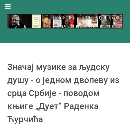
Значај музике за људску
душу - o једном двопеву из
срца Србије - поводом
књиге „Дует“ Раденка
Ћурчића