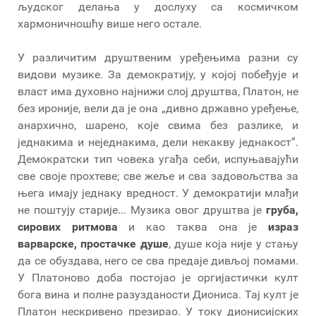
људског делања у дослуху са космичком
хармоничношћу више него остале.
У различитим друштвеним уређењима разни су
видови музике. За демократију, у којој побеђује и
власт има духовно најнижи слој друштва, Платон, не
без ироније, вели да је она „дивно државно уређење,
анархично, шарено, које свима без разлике, и
једнакима и неједнакима, дели некакву једнакост”.
Демократски тип човека угађа себи, испуњавајући
све своје прохтеве; све жеље и сва задовољства за
њега имају једнаку вредност. У демократији млађи
не поштују старије... Музика овог друштва је
груба,
сирових ритмова
и као таква она је
израз
варварске, простачке душе
, душе која није у стању
да се обуздава, него се сва предаје дивљој помами.
У Платоново доба постојао је оргијастички култ
бога вина и полне разузданости Диониса. Тај култ је
Платон нескривено презирао. У току дионисијских