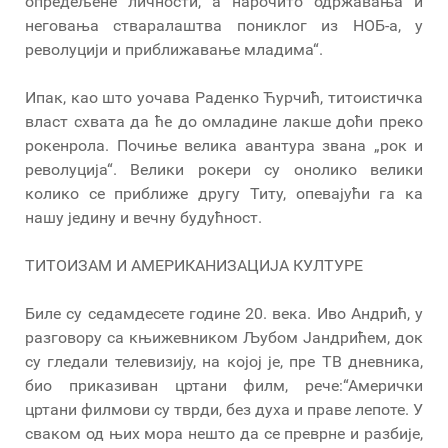
опредељене личности, а нарочито одржавања и
неговања стваралаштва пониклог из НОБ-а, у
револуцији и приближавање младима“.
Ипак, као што уочава Раденко Ћурчић, титоистичка
власт схвата да ће до омладине лакше доћи преко
рокенрола. Почиње велика авантура звана „рок и
револуција“. Велики рокери су онолико велики
колико се приближе другу Титу, опевајући га ка
нашу једину и вечну будућност.
ТИТОИЗАМ И АМЕРИКАНИЗАЦИЈА КУЛТУРЕ
Биле су седамдесете године 20. века. Иво Андрић, у
разговору са књижевником Љубом Јандрићем, док
су гледали телевизију, на којој је, пре ТВ дневника,
био приказиван цртани филм, рече:“Амерички
цртани филмови су тврди, без духа и праве лепоте. У
сваком од њих мора нешто да се преврне и разбије,