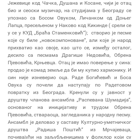
Јежевице код Чачка, Душана и Косане, чији је отац
био и сеоски музичар, на студијама у Београду се
упознао са Босом Овуком, Личанком од Доњег
Лапца, пресељеном у Наково код Кикинде ( срели се
у се у КУД „Браћа Стаменковић“); створио је песме
које су биле „новокомпоноване“, али које је народ
прихватио као своје, као што се, између осталог,
десило са песмама Драгише Недовића, Обрена
Пјевовића, Крњевца. Отац је имао поверење у сина:
продао је комад земље да би му купио хармонику. И
син није изневерио оца. Раде Богићевић и Боса
Овука су почели да наступају по Радетовом
повратку из Београда. Кренули су у јавност у
друштву чланова ансамбла „Распевана Шумадија“,
основаног на иницијативу и трудом Обрена
Пјевовића, ствараоца, загледаника у народну песму.
Ансамбл је деловао у саставу Културно-уметничког
друштва „Радиша Поштић“ из Мрчајеваца,
почивајући на заљубљеницима у фолклор који су