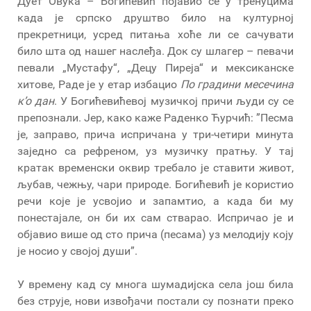
Дует Овука – Богићевић појавио се у тренуцима
када је српско друштво било на културној
прекретници, усред питања хоће ли се сачувати
било шта од нашег наслеђа. Док су шлагер – певачи
певали „Мустафу“, „Децу Пиреја“ и мексиканске
хитове, Раде је у етар избацио
По градини месечина
к’о дан
. У Богићевићевој музичкој причи људи су се
препознали. Јер, како каже Раденко Ћурчић: ”Песма
је, заправо, прича испричана у три-четири минута
заједно са рефреном, уз музичку пратњу. У тај
кратак временски оквир требало је ставити живот,
љубав, чежњу, чари природе. Богићевић је користио
речи које је усвојио и запамтио, а када би му
понестајале, он би их сам стварао. Испричао је и
објавио више од сто прича (песама) уз мелодију коју
је носио у својој души”.
У времену кад су многа шумадијска села још била
без струје, нови извођачи постали су познати преко