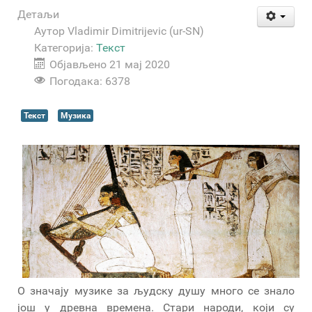
Детаљи
Аутор
Vladimir Dimitrijevic (ur-SN)
Категорија:
Текст
Објављено 21 мај 2020
Погодака: 6378
Текст
Музика
О значају музике за људску душу много се знало
још у древна времена. Стари народи, који су