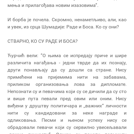
мења и прилагођава новим изазовима”.
И борба је почела. Скромно, ненаметљиво, али, као
и увек, из срца Шумадије: Раде и Боса. Ко су они?
СТВАРНО, КО СУ РАДЕ И БОСА?
Ћурчић вели: ”О њима се испредају приче и шире
различита нагађања - једни тврде да их познају,
други понављају да су дошли са стране. Нису
примећени на пријемима нити на забавама,
приликом организовања лова за дипломате.
Непознати су и певачима који су се дичили да су сто
и више пута певали пред овим или оним. Нису
виђени у друштву политичара и ,,важних“ личности
нити су кандидовани за неке награде и
одликовања. Песми и њеном успеху нису се
обрадовали певачи који су сервилно увесељавали