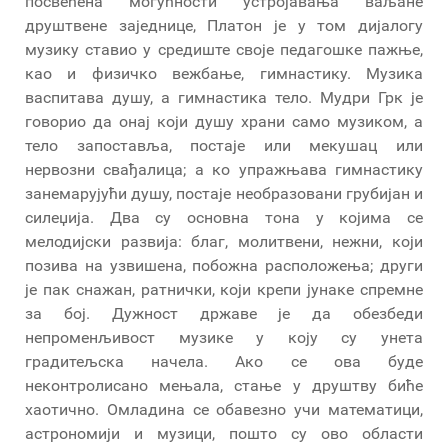
посвећена могућности устројавања ваљане
друштвене заједнице, Платон је у том дијалогу
музику ставио у средиште своје педагошке пажње,
као и физичко вежбање, гимнастику. Музика
васпитава душу, а гимнастика тело. Мудри Грк је
говорио да онај који душу храни само музиком, а
тело запоставља, постаје или мекушац или
нервозни свађалица; а ко упражњава гимнастику
занемарујући душу, постаје необразовани грубијан и
силеџија. Два су основна тона у којима се
мелодијски развија: благ, молитвени, нежни, који
позива на узвишена, побожна расположења; други
је пак снажан, ратнички, који крепи јунаке спремне
за бој. Дужност државе је да обезбеди
непроменљивост музике у коју су унета
градитељска начела. Ако се ова буде
неконтролисано мењала, стање у друштву биће
хаотично. Омладина се обавезно учи математици,
астрономији и музици, пошто су ово области