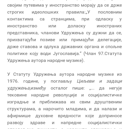
својим путевима у иностранство морају да се држе
строгих идеолошких правила:„У пословним
контактима са странцима, при одласку у
иностранство или доласку иностраних
представника, чланови Удружења су дужни да се,
прихватајући позиве или примајући делегације,
држе ставова и одлука државних органа и спољне
политике коју води Југославија.“ (Члан 97.Статута
Удружења аутора народне музике).
У Статуту Удружења аутора народне музике из
1976. године, у поглављу
Циљеви и задаци
удружења,
између осталог пише: ,,... да негује
тековине народне револуције и социјалистичке
изградње и приближава их свим друштвеним
структурама, а нарочито младима, и да налази и
афирмише духовне вредности које доприносе
развоју здраве и напредне социјалистички