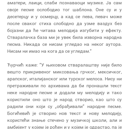
аматери, лаици, слаби познаваоци музике. Ја сам
своје песме ослободио тог шаблона. Оне су и у
десетерцу и у осмерцу, а кад се пева, певач може
после сваког стиха слободно да узме ваздух без
бојазни да ће читава мелодија изгубити у ефекту.
Стваралачка база ми је увек била изворна народна
песма. Никада се нисам угледао на неког аутора.
Нисам ни имао на кога да се угледам.“
Ћурчић каже: ”У њиховом стваралаштву није било
вешто прикривеног миксовања грчког, мексичког,
арапског, италијанског или турског мелоса. Нису ни
претраживали по архивама да би пронашли текст
неке народне песме и додали му мелодију и тако
користили оно што је народ створио, као што су
радили они који су „обрађивали” народне песме.
Богићевић је створио нов текст и нову мелодију,
користећи знање стечено у музичкој школи, али и
амбијент у којем је рођен и у којем је одрастао, па је