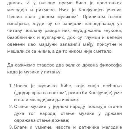
диваљ. И у његово време било је простачких
мелодија и ритмова. Њих је Конфучијев ученик
Цешиа звао „новом музиком”. Приликом њеног
извођења, људи су се савијали напред-назад уз
читаву поплаву развратних, неуздржаних звукова,
безобличних и вулгарних, док су глумци и кепеци
одевени као мајмуни залазили међу присутне и
мешали се са њима, а да то ником није сметало.
Да сажмемо ставове два велика древна философа
када је музика у питању:
Човек је музичко биће, које своја осећања
(„додир срца са светом”, рекао би Конфучије) уме
и воли мелодијски да искаже;
Стање музике у једном народу показује стање
духа тог народа; стање музике у држави
одражава стање државе;
Благе и умилне, чврсте и ратничке мелодије