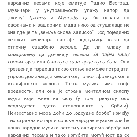
народних песама које емитује Радио Београд.
Музичари у унутрашњости улажу напор да
„скину“
Гркињу
и
Мустафу
да би певали по
кафанама и вашарима, мада нико од слушалаца не
зна где је та „земља снова Халиско“. Код појединих
сеоских музичара настаје недоумица како да
отпочну свадбено весеље. Да ли младу и
младожењу да дочекају песмом
Ја пијем чашу
горких суза
или
Очи пуне суза, срце пуно бола
. Они
трезвенији тврде да такво стање не може потрајати,
упркос доминацији мексичког, грчког, француског и
италијанског мелоса. Таква музика има своје
вредности, али она је страна менталном склопу
људи који живе на селу (у том тренутку око
седамдесет одсто становништа у Србији).
Неизоставно мора доћи до „одсудне борбе“ између
тих страних копија и српске народне музике или ће
наша народна музика остати у оквирима обрађених
народних песама и тако изгубити могућност да се