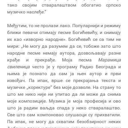
тако својим стваралаштвом обогатио српско
музичко наслеђе.”
Међутим, то не пролази лако. Популарнији и режиму
ближи певачи отимају песме Богићевићу, и снимају
их као «изворно народне». Богићевић се са тим не
мири: „Не могу да разумем да се, тобоже зато што
народне песме немају аутора, дозвољавају разне
крађе и прекрађе. Моја песма
Марамица
свиленица
често је у програму Радио Београда и
њима је познато да сам ја њен аутор и први
извођач. Па ипак, врше се прекрајања текста и
музичке „коректуре“ без моје дозволе. На страну то
што ме нико није ни упитао да ли може да снима
моје композиције. Музика је моја професија и ово
што ја радим ваљда спада у неко стваралаштво.
Све што сам компоновао слушаоци су прихватили.
Па ипак, не могу да схватим безобзирност неких