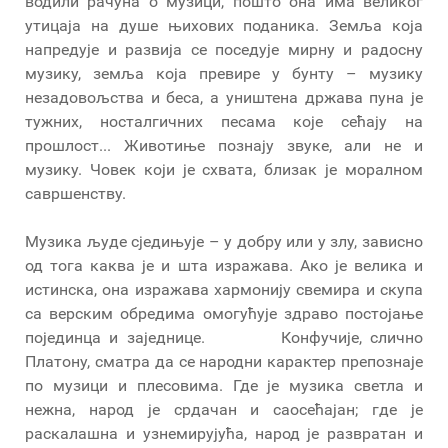
водили рачуна о музици, пошто она има великог
утицаја на душе њихових поданика. Земља која
напредује и развија се поседује мирну и радосну
музику, земља која превире у бунту – музику
незадовољства и беса, а уништена држава пуна је
тужних, носталгичних песама које сећају на
прошлост... Животиње познају звуке, али не и
музику. Човек који је схвата, близак је моралном
савршенству.
Музика људе сједињује – у добру или у злу, зависно
од тога каква је и шта изражава. Ако је велика и
истинска, она изражава хармонију свемира и скупа
са верским обредима омогућује здраво постојање
појединца и заједнице. Конфучије, слично
Платону, сматра да се народни карактер препознаје
по музици и плесовима. Где је музика светла и
нежна, народ је срдачан и саосећајан; где је
раскалашна и узнемирујућа, народ је развратан и