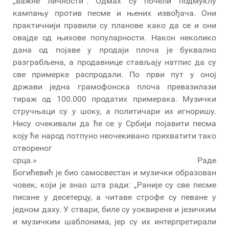
„важне личности“. Одмах су почели подмуклу
кампању против песме и њених извођача. Они
практичнији правили су планове како да се и они
овајде од њихове популарности. Након неколико
дана од појаве у продаји плоча је буквално
разграбљена, а продавнице стављају натпис да су
све примерке распродали. По први пут у оној
држави једна грамофонска плоча превазилази
тираж од 100.000 продатих примерака. Музички
стручњаци су у шоку, а политичари их игноришу.
Нису очекивали да ће се у Србији појавити песма
коју ће народ потпуно неочекивано прихватити тако
отвореног
срца.» Раде
Богићевић је био самосвестан и музички образован
човек, који је знао шта ради: „Раније су све песме
писане у десетерцу, а читаве строфе су певане у
једном даху. У ствари, биле су уоквирене и језичким
и музичким шаблонима, јер су их интерпретирали