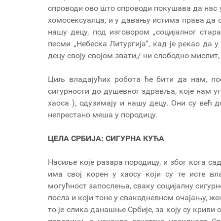
спроводи ово што спроводи покушава да нас у
хомосексуалца, и у давању истима права да ск
нашу децу, под изговором „социјалног стара
песми „Небеска Литургија“, кад је рекао да у
децу своју својом звати,/ ни слободно мислит,
Циљ владајућих робота ће бити да нам, по
сигурности до душевног здравља, које нам у
хаоса ), одузимају и нашу децу. Они су већ 
непрестано меша у породицу.
ЦЕЛА СРБИЈА: СИГУРНА КУЋА
Насиље које разара породицу, и због кога са
има свој корен у хаосу који су те исте вл
могућност запослења, сваку социјалну сигурн
посла и који тоне у свакодневном очајању, же
то је слика данашње Србије, за коју су криви 