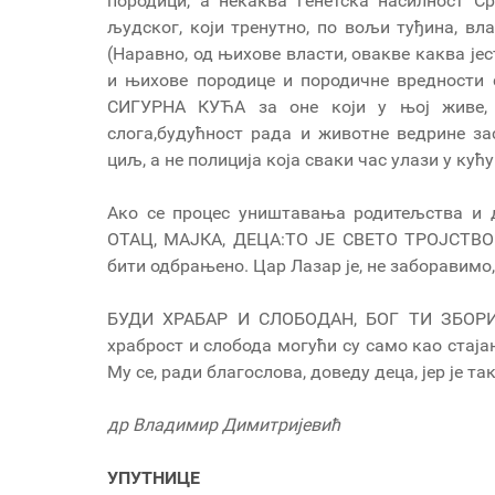
породици, а некаква генетска насилност С
људског, који тренутно, по вољи туђина, вл
(Наравно, од њихове власти, овакве каква је
и њихове породице и породичне вредности 
СИГУРНА КУЋА за оне који у њој живе, 
слога,будућност рада и животне ведрине з
циљ, а не полиција која сваки час улази у кућ
Ако се процес уништавања родитељства и д
ОТАЦ, МАЈКА, ДЕЦА:ТО ЈЕ СВЕТО ТРОЈСТВО
бити одбрањено. Цар Лазар је, не заборавим
БУДИ ХРАБАР И СЛОБОДАН, БОГ ТИ ЗБОРИ,
храброст и слобода могући су само као стајање
Му се, ради благослова, доведу деца, јер је т
др Владимир Димитријевић
УПУТНИЦЕ