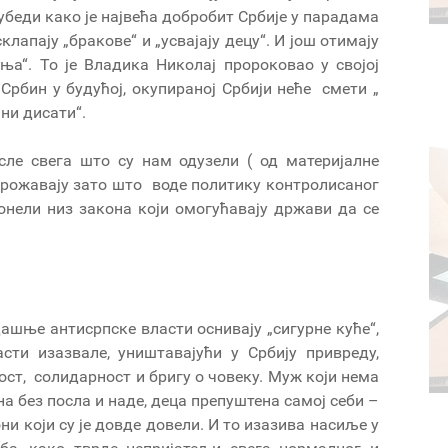
беди како је највећа добробит Србије у парадама
лапају „бракове“ и „усвајају децу“. И још отимају
ња“. То је Владика Николај пророковао у својој
 Србин у будућој, окупираној Србији неће смети „
 ни дисати“.
сле свега што су нам одузели ( од материјалне
грожавају зато што воде политику контролисаног
донели низ закона који омогућавају држави да се
дашње антисрпске власти оснивају „сигурне куће“,
асти изазвале, уништавајући у Србију привреду,
ост, солидарност и бригу о човеку. Муж који нема
на без посла и наде, деца препуштена самој себи –
они који су је довде довели. И то изазива насиље у