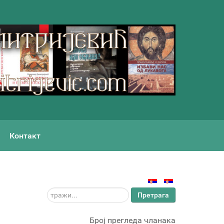
Контакт
тражи...
Претрага
Број прегледа чланака