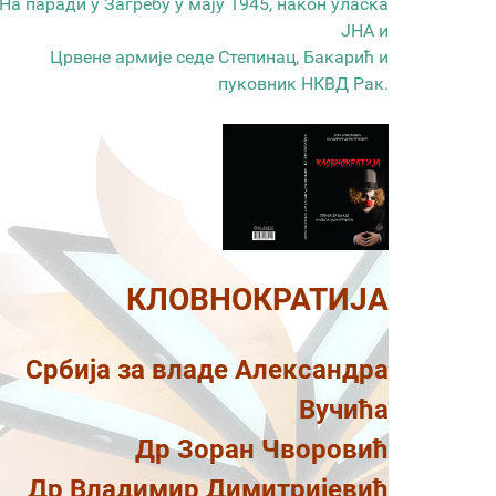
На паради у Загребу у мају 1945, након уласка
ЈНА и
Црвене армије седе Степинац, Бакарић и
пуковник НКВД Рак.
КЛОВНОКРАТИЈА
Србија за владе Александра
Вучића
Др Зоран Чворовић
Др Владимир Димитријевић