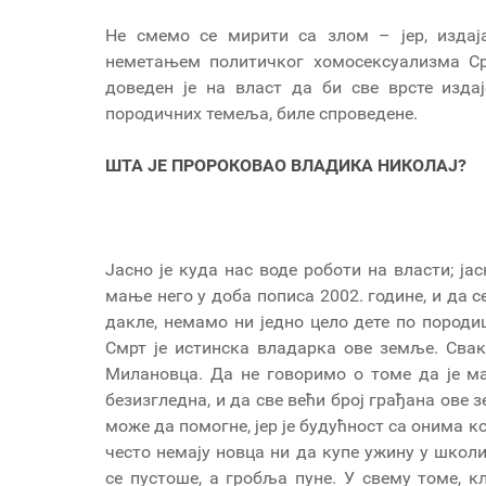
Не смемо се мирити са злом – јер, издај
неметањем политичког хомосексуализма Ср
доведен је на власт да би све врсте изд
породичних темеља, биле спроведене.
ШТА ЈЕ ПРОРОКОВАО ВЛАДИКА НИКОЛАЈ?
Јасно је куда нас воде роботи на власти; ја
мање него у доба пописа 2002. године, и да с
дакле, немамо ни једно цело дете по породиц
Смрт је истинска владарка ове земље. Свак
Милановца. Да не говоримо о томе да је ма
безизгледна, и да све већи број грађана ове з
може да помогне, јер је будућност са онима к
често немају новца ни да купе ужину у школи
се пустоше, а гробља пуне. У свему томе, кл