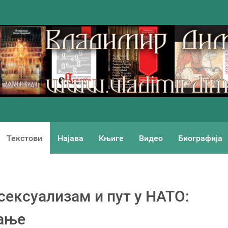
Текстови
Најава
Књиге
Видео
Биографија
сексуализам и пут у НАТО:
рање