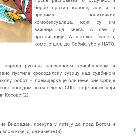
Ирске расправља о будућности
борбе против короне, али и о
правима политичких
хомосексуалаца, која су им
важнија од свега. А све у
организацији Атлантског савета,
коме је циљ да Србија уђе у НАТО.
а парада ругања целокупном хришћанском и
давно пустила крокодилску сузицу над судбином
олу, робот – премијерка је оличење оне Србије
јеног поводом осам векова СПЦ: то је човек који
и Косово.(2)
, на Видовдан, кренула у литију да пред Богом и
злом које јој се намеће.(3)