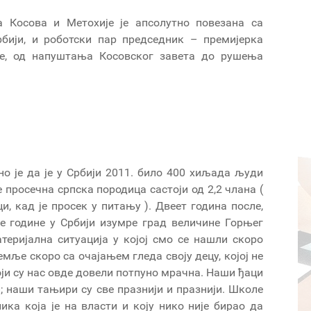
а Косова и Метохије је апсолутно повезана са
бији, и роботски пар председник – премијерка
аје, од напуштања Косовског завета до рушења
сно је да је у Србији 2011. било 400 хиљада људи
е просечна српска породица састоји од 2,2 члана (
и, кад је просек у питању ). Двеет година после,
е године у Србији изумре град величине Горњег
теријална ситуација у којој смо се нашли скоро
емље скоро са очајањем гледа своју децу, којој не
оји су нас овде довели потпуно мрачна. Наши ђаци
; наши тањири су све празнији и празнији. Школе
ика која је на власти и коју нико није бирао да