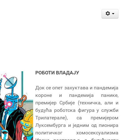
РОБОТИ ВЛАДАЈУ
Док се опет захуктава и пандемија
короне и пандемија панике,
премијер Србије (техничка, али и
будућа роботска фигура у служби
Трилатерале), са премијером
Луксембурга и једним од пионира
политичког хомосексуализма