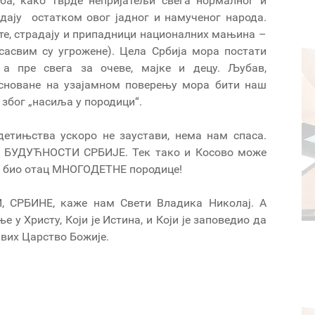
рба, како тврде непријатељи свега нормалног и
адају остатком овог јадног и намученог народа.
сте, страдају и припадници националних мањина –
сасвим су угрожене). Цела Србија мора постати
а пре свега за очеве, мајке и децу. Љубав,
асноване на узајамном поверењу мора бити наш
у због „насиља у породици“.
етињства ускоро не заустави, нема нам спаса.
 БУДУЋНОСТИ СРБИЈЕ. Тек тако и Косово може
о, био отац МНОГОДЕТНЕ породице!
 СРБИНЕ, каже нам Свети Владика Николај. А
 у Христу, Који је Истина, и Који је заповедио да
аквих Царство Божије.