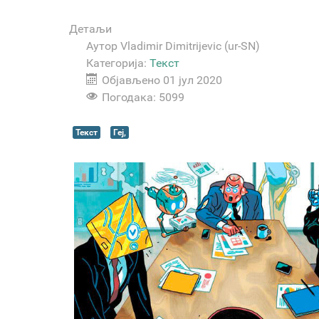
Детаљи
Аутор
Vladimir Dimitrijevic (ur-SN)
Категорија:
Текст
Објављено 01 јул 2020
Погодака: 5099
Текст
Геј,