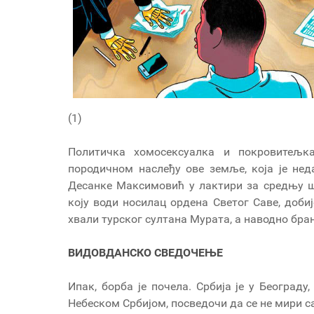
(1)
Политичка хомосексуалка и покровитељк
породичном наслеђу ове земље, која је не
Десанке Максимовић у лактири за средњу шк
коју води носилац ордена Светог Саве, доби
хвали турског султана Мурата, а наводно бран
ВИДОВДАНСКО СВЕДОЧЕЊЕ
Ипак, борба је почела. Србија је у Београду
Небеском Србијом, посведочи да се не мири са 