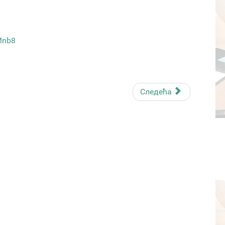
Mnb8
Следећа