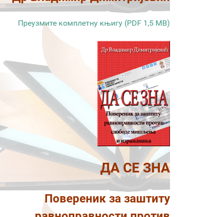
Преузмите комплетну књигу (PDF 1,5 MB)
ДА СЕ ЗНА
Повереник за заштиту
равноправности против