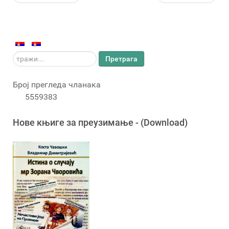
тражи...
Претрага
Број прегледа чланака
5559383
Новe књигe за преузимање - (Download)