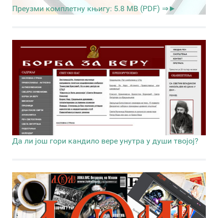
Преузми комплетну књигу: 5.8 MB (PDF) ⇒►
Да ли још гори кандило вере унутра у души твојој?