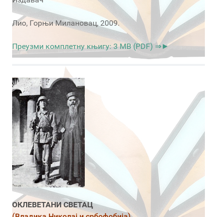
Лио, Горњи Милановац, 2009.
Преузми комплетну књигу: 3 MB (PDF) ⇒►
ОКЛЕВЕТАНИ СВЕТАЦ
(Владика Николај и србофобија)