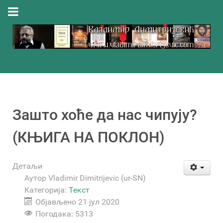
Зашто хоће да нас чипују?
(КЊИГА НА ПОКЛОН)
Детаљи
Аутор
Vladimir Dimitrijevic (ur-SN)
Категорија:
Текст
Објављено 21 јул 2020
Погодака: 5313