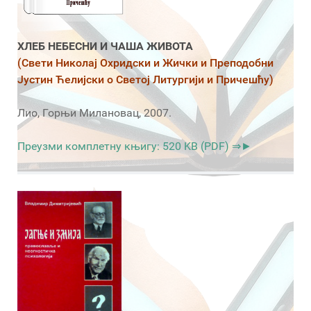
ХЛЕБ НЕБЕСНИ И ЧАША ЖИВОТА
(Свети Николај Охридски и Жички и Преподобни
Јустин Ћелијски о Светој Литургији и Причешћу)
Лио, Горњи Милановац, 2007.
Преузми комплетну књигу: 520 KB (PDF) ⇒►