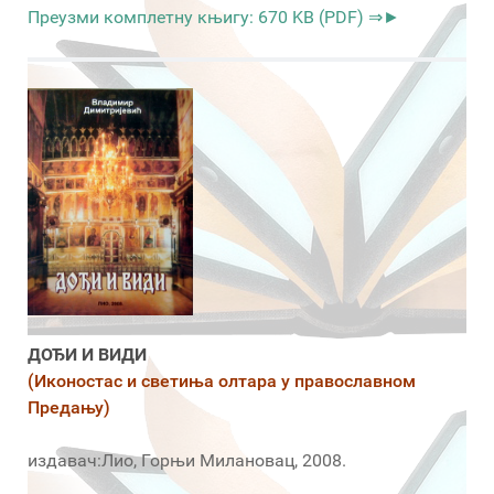
Преузми комплетну књигу: 670 KB (PDF) ⇒►
ДОЂИ И ВИДИ
(Иконостас и светиња олтара у православном
Предању)
издавач:Лио, Горњи Милановац, 2008.