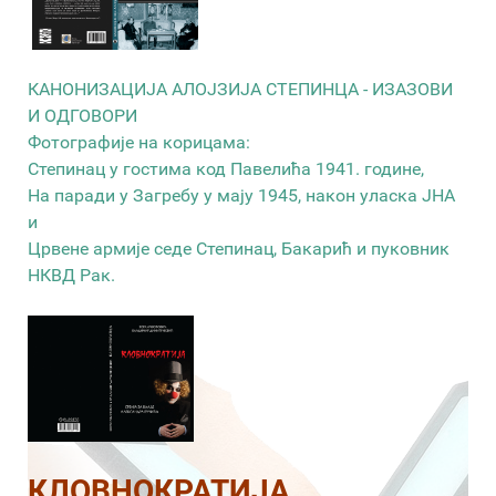
КАНОНИЗАЦИЈА АЛОЈЗИЈА СТЕПИНЦА - ИЗАЗОВИ
И ОДГОВОРИ
Фотографије на корицама:
Степинац у гостима код Павелића 1941. године,
На паради у Загребу у мају 1945, након уласка ЈНА
и
Црвене армије седе Степинац, Бакарић и пуковник
НКВД Рак.
КЛОВНОКРАТИЈА