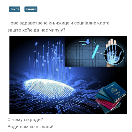
Текст
Књиге
Нове здравствене књижице и социјалне карте –
зашто хоће да нас чипују?
О чему се ради?
Ради нам се о глави!