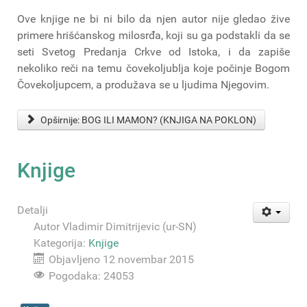
Ove knjige ne bi ni bilo da njen autor nije gledao žive
primere hrišćanskog milosrđa, koji su ga podstakli da se
seti Svetog Predanja Crkve od Istoka, i da zapiše
nekoliko reči na temu čovekoljublja koje počinje Bogom
Čovekoljupcem, a produžava se u ljudima Njegovim.
Opširnije: BOG ILI MAMON? (KNJIGA NA POKLON)
Knjige
Detalji
Autor
Vladimir Dimitrijevic (ur-SN)
Kategorija:
Knjige
Objavljeno 12 novembar 2015
Pogodaka: 24053