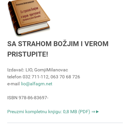
SA STRAHOM BOŽJIM I VEROM
PRISTUPITE!
Izdavač: LIO, GornjiMilanovac
telefon 032 711-112, 063 70 68 726
e-mail
lio@alfagm.net
ISBN 978-86-83697-
Preuzmi kompletnu knjigu: 0,8 MB (PDF) ⇒►