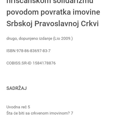
hrišćanskom solidarizmu
povodom povratka imovine
Srbskoj Pravoslavnoj Crkvi
drugo, dopunjeno izdanje (Lio 2009.)
ISBN 978-86-83697-83-7
COBISS.SR-ID 1584178876
SADRŽAJ
Uvodna reč 5
Šta će biti sa crkvenom imovinom? 7