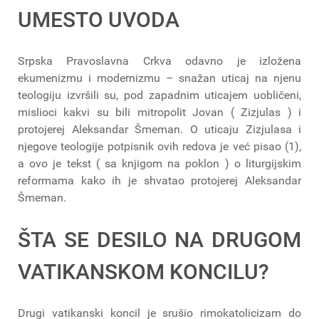
UMESTO UVODA
Srpska Pravoslavna Crkva odavno je izložena
ekumenizmu i modernizmu – snažan uticaj na njenu
teologiju izvršili su, pod zapadnim uticajem uobličeni,
mislioci kakvi su bili mitropolit Jovan ( Zizjulas ) i
protojerej Aleksandar Šmeman. O uticaju Zizjulasa i
njegove teologije potpisnik ovih redova je već pisao (1),
a ovo je tekst ( sa knjigom na poklon ) o liturgijskim
reformama kako ih je shvatao protojerej Aleksandar
Šmeman.
ŠTA SE DESILO NA DRUGOM
VATIKANSKOM KONCILU?
Drugi vatikanski koncil je srušio rimokatolicizam do