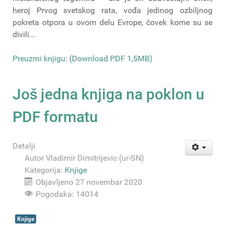
heroj Prvog svetskog rata, vođa jedinog ozbiljnog
pokreta otpora u ovom delu Evrope, čovek kome su se
divili...
Preuzmi knjigu: (Download PDF 1,5MB)
Još jedna knjiga na poklon u
PDF formatu
Detalji
Autor
Vladimir Dimitrijevic (ur-SN)
Kategorija:
Knjige
Objavljeno 27 novembar 2020
Pogodaka: 14014
Knjige