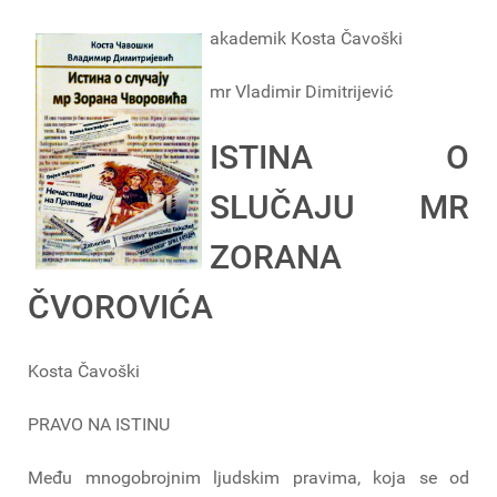
akademik Kosta Čavoški
mr Vladimir Dimitrijević
ISTINA O
SLUČAJU MR
ZORANA
ČVOROVIĆA
Kosta Čavoški
PRAVO NA ISTINU
Među mnogobrojnim ljudskim pravima, koja se od