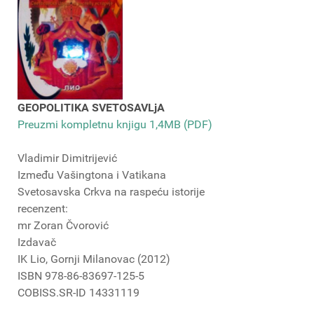
GEOPOLITIKA SVETOSAVLjA
Preuzmi kompletnu knjigu 1,4MB (PDF)
Vladimir Dimitrijević
Između Vašingtona i Vatikana
Svetosavska Crkva na raspeću istorije
recenzent:
mr Zoran Čvorović
Izdavač
IK Lio, Gornji Milanovac (2012)
ISBN 978-86-83697-125-5
COBISS.SR-ID 14331119