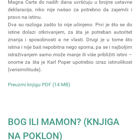
Magna Carte do naših dana uvršćuju u brojne ustavne
deklaracije, niko nije našao za potrebno da zajemči i
pravo na istinu.
Dva su razloga zašto to nije učinjeno. Prvi je što se do
istine dolazi otkrivanjem, za šta je potreban autoritet
znanja i sposobnosti a ne vlasti. Drugi je u tome što
istina i nije baš nepobitna nego sporna, pa se i najboljim
istraživanjem samo može manje ili više približiti istini –
onome za šta je Karl Poper upotrebio izraz istinolikost
(verisimilitude).
Preuzmi knjigu PDF (14 MB)
BOG ILI MAMON? (KNJIGA
NA POKLON)