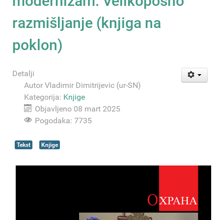
modernizam. Velikoposno
razmišljanje (knjiga na
poklon)
Detalji
Autor
Vladimir Dimitrijevic (ur-SN)
Kategorija:
Knjige
Objavljeno 08 mart 2025
Pogodaka: 7735
Tekst
Knjige