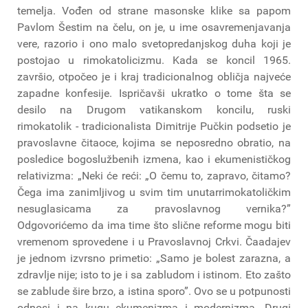
temelja. Vođen od strane masonske klike sa papom
Pavlom Šestim na čelu, on je, u ime osavremenjavanja
vere, razorio i ono malo svetopredanjskog duha koji je
postojao u rimokatolicizmu. Kada se koncil 1965.
završio, otpočeo je i kraj tradicionalnog obličja najveće
zapadne konfesije. Ispričavši ukratko o tome šta se
desilo na Drugom vatikanskom koncilu, ruski
rimokatolik - tradicionalista Dimitrije Pučkin podsetio je
pravoslavne čitaoce, kojima se neposredno obratio, na
posledice bogoslužbenih izmena, kao i ekumenističkog
relativizma: „Neki će reći: „O čemu to, zapravo, čitamo?
Čega ima zanimljivog u svim tim unutarrimokatoličkim
nesuglasicama za pravoslavnog vernika?”
Odgovorićemo da ima time što slične reforme mogu biti
vremenom sprovedene i u Pravoslavnoj Crkvi. Čaadajev
je jednom izvrsno primetio: „Samo je bolest zarazna, a
zdravlje nije; isto to je i sa zabludom i istinom. Eto zašto
se zablude šire brzo, a istina sporo”. Ovo se u potpunosti
odnosi i na kugu ekumenizma i modernizma. Drugi