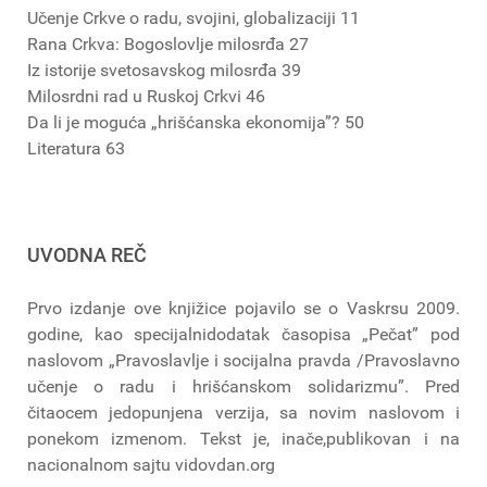
Učenje Crkve o radu, svojini, globalizaciji 11
Rana Crkva: Bogoslovlje milosrđa 27
Iz istorije svetosavskog milosrđa 39
Milosrdni rad u Ruskoj Crkvi 46
Da li je moguća „hrišćanska ekonomija”? 50
Literatura 63
UVODNA REČ
Prvo izdanje ove knjižice pojavilo se o Vaskrsu 2009.
godine, kao specijalnidodatak časopisa „Pečat” pod
naslovom „Pravoslavlje i socijalna pravda /Pravoslavno
učenje o radu i hrišćanskom solidarizmu”. Pred
čitaocem jedopunjena verzija, sa novim naslovom i
ponekom izmenom. Tekst je, inače,publikovan i na
nacionalnom sajtu vidovdan.org