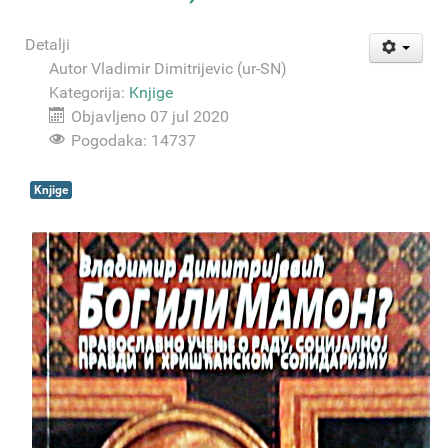
Detalji
Autor
Vladimir Dimitrijevic (ur-SN)
Kategorija:
Knjige
Objavljeno 07 jul 2020
Pogodaka: 14737
Knjige