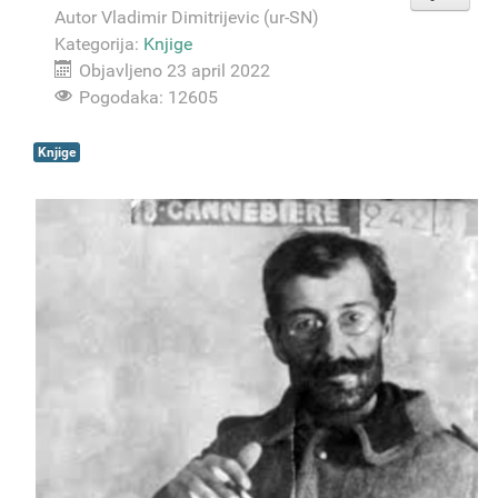
Autor
Vladimir Dimitrijevic (ur-SN)
Kategorija:
Knjige
Objavljeno 23 april 2022
Pogodaka: 12605
Knjige