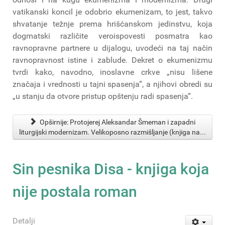
vatikanski koncil je odobrio ekumenizam, to jest, takvo
shvatanje težnje prema hrišćanskom jedinstvu, koja
dogmatski različite veroispovesti posmatra kao
ravnopravne partnere u dijalogu, uvodeći na taj način
ravnopravnost istine i zablude. Dekret o ekumenizmu
tvrdi kako, navodno, inoslavne crkve „nisu lišene
značaja i vrednosti u tajni spasenja”, a njihovi obredi su
„u stanju da otvore pristup opštenju radi spasenja”.
Opširnije: Protojerej Aleksandar Šmeman i zapadni
liturgijski modernizam. Velikoposno razmišljanje (knjiga na...
Sin pesnika Disa - knjiga koja
nije postala roman
Detalji