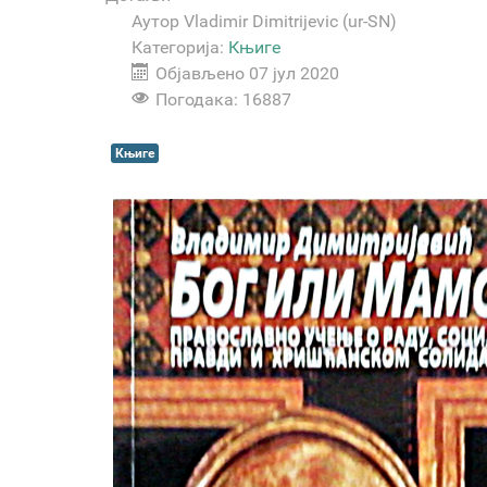
Аутор
Vladimir Dimitrijevic (ur-SN)
Категорија:
Књиге
Објављено 07 јул 2020
Погодака: 16887
Књиге