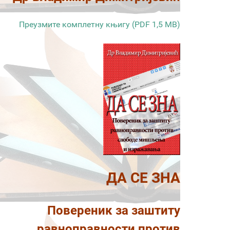
Преузмите комплетну књигу (PDF 1,5 MB)
ДА СЕ ЗНА
Повереник за заштиту
равноправности против