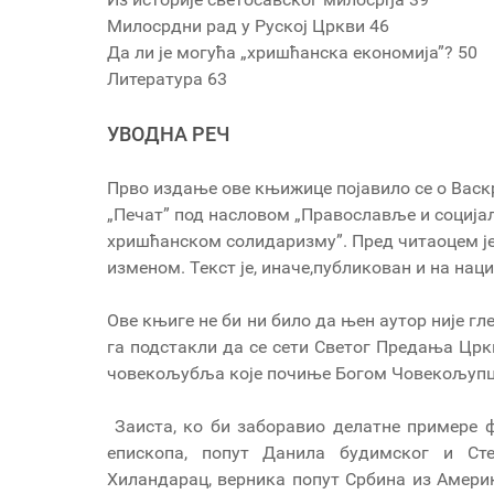
Милосрдни рад у Руској Цркви 46
Да ли је могућа „хришћанска економија”? 50
Литература 63
УВОДНА РЕЧ
Прво издање ове књижице појавило се о Васкр
„Печат” под насловом „Православље и соција
хришћанском солидаризму”. Пред читаоцем је
изменом. Текст је, иначе,публикован и на нац
Ове књиге не би ни било да њен аутор није г
га подстакли да се сети Светог Предања Црк
човекољубља које почиње Богом Човекољупц
Заиста, ко би заборавио делатне примере 
епископа, попут Данила будимског и Ст
Хиландарац, верника попут Србина из Амери