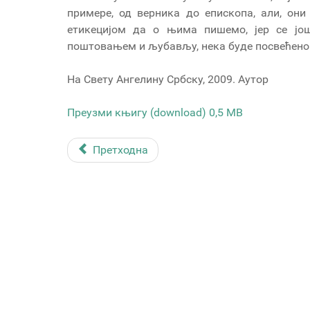
примере, од верника до епископа, али, они
етикецијом да о њима пишемо, јер се јо
поштовањем и љубављу, нека буде посвећено о
На Свету Ангелину Србску, 2009. Аутор
Преузми књигу (download) 0,5 MB
Претходна