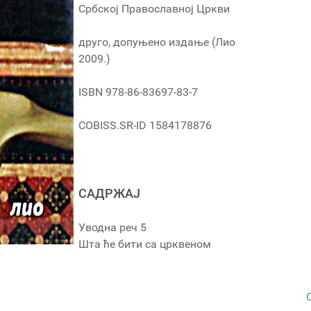
Србској Православној Цркви
друго, допуњено издање (Лио
2009.)
ISBN 978-86-83697-83-7
COBISS.SR-ID 1584178876
САДРЖАЈ
Уводна реч 5
Шта ће бити са црквеном
1