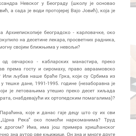
сандра Невског у Београду (школу је основао
ћ, а сада је води протојереј Вајо Јовић), која је
а Архиепископије београдско - карловачке, око
окупило на десетине лекара, просветних радника,
омогну својим ближњима у невољи?
 од овчарско - кабларских манастира, преко
бав према госту и сиромаху, право авраамовско
 Или љубав наше браће Грка, који су Србима из
 у тешке дане, 1991-1995. године (незаборавна је
који је летовањима утешио преко десет хиљада
 рата, снабдевајући их ортопедским помагалима)?
Параћина, које и данас гаје децу што су их сви
а „Црна Река” око помоћи наркоманима? Труд
их дрогом? Има, има још примера хришћанског
ично зна аутор ове књижице. Он зна и многе друге