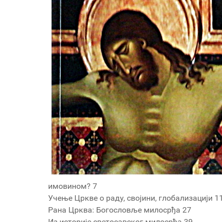
имовином? 7
Учење Цркве о раду, својини, глобализацији 1
Рана Црква: Богословље милосрђа 27
Из историје светосавског милосрђа 39