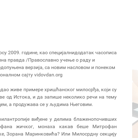
су 2009. године, као специјалнидодатак часописа
лна правда /Православно учење о раду и
допуњена верзија, са новим насловом и понеком
ионалном сајту vidovdan.org
ледао живе примере хришћанског милосрђа, који су
ве од Истока, и да запише неколико речи на тему
ем, а продужава се у људима Његовим.
филантропије виђене у делима блаженопочивших
ефана жичког, монаха какав беше Митрофан
ке, Зорана Маринковића? Или Милосрдну секцију