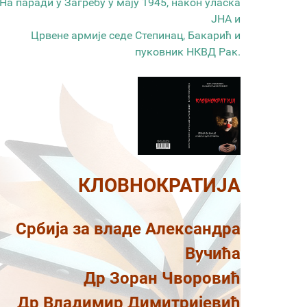
На паради у Загребу у мају 1945, након уласка
ЈНА и
Црвене армије седе Степинац, Бакарић и
пуковник НКВД Рак.
КЛОВНОКРАТИЈА
Србија за владе Александра
Вучића
Др Зоран Чворовић
Др Владимир Димитријевић