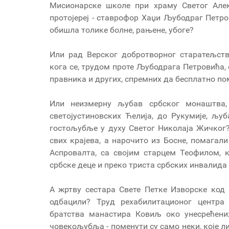
Мисионарске школе при храму Светог Алек
протојереј - ставрофор Хаџи Љубодраг Петрови
обишла толике болне, рањене, убоге?
Или рад Верског добротворног старатељств
кога се, трудом проте Љубодрага Петровића, 
правника и других, спремних да бесплатно п
Или неизмерну љубав србског монаштва,
светојустиновских Ћелија, до Рукумије, љу
гостољубље у духу Светог Николаја Жичког?
свих крајева, а нарочито из Босне, помагали
Аспровалта, са својим старцем Теофилом, 
србске деце и преко триста србских инвалида
А жртву сестара Свете Петке Изворске код 
одбацили? Труд рехабилитационог центр
братства манастира Ковиљ око унесрећен
човекољубља - поменути су само неки, које л