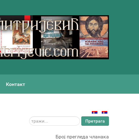
Контакт
тражи...
Претрага
Број прегледа чланака