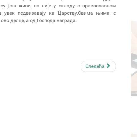
 су још живи, па није у складу с православном
ш увек подвизавају ка Царству.Свима њима, с
во делце, а од Господа награда.
Следећа