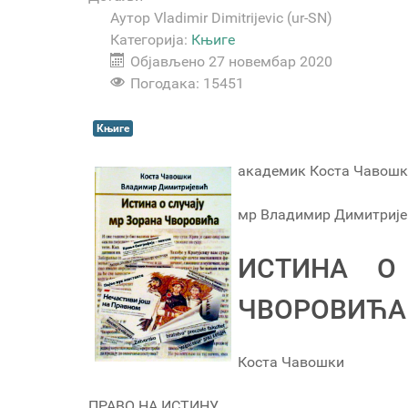
Аутор
Vladimir Dimitrijevic (ur-SN)
Категорија:
Књиге
Објављено 27 новембар 2020
Погодака: 15451
Књиге
академик Коста Чавош
мр Владимир Димитрије
ИСТИНА О
ЧВОРОВИЋА
Коста Чавошки
ПРАВО НА ИСТИНУ