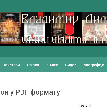
Текстови
Најава
Књиге
Видео
Биографија
лон у PDF формату