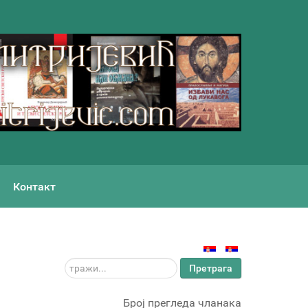
Контакт
тражи...
Претрага
Број прегледа чланака