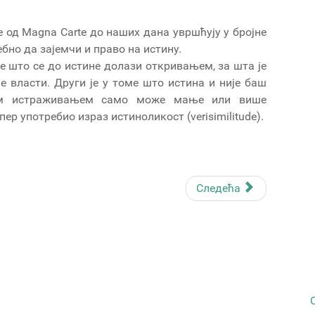
 од Magna Carte до наших дана увршћују у бројне
ебно да зајемчи и право на истину.
је што се до истине долази откривањем, за шта је
е власти. Други је у томе што истина и није баш
љим истраживањем само може мање или више
ер употребио израз истиноликост (verisimilitude).
Следећа