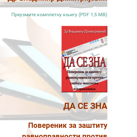
Преузмите комплетну књигу (PDF 1,5 MB)
ДА СЕ ЗНА
Повереник за заштиту
равноправности против