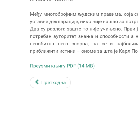
Међу многобројним људским правима, која се
уставне декларације, нико није нашао за потр
Два су разлога зашто то није учињено. Први 
потребан ауторитет знања и способности а н
непобитна него спорна, па се и најбо
приближити истини – ономе за шта је Карл Поп
Преузми књигу PDF (14 MB)
Претходна