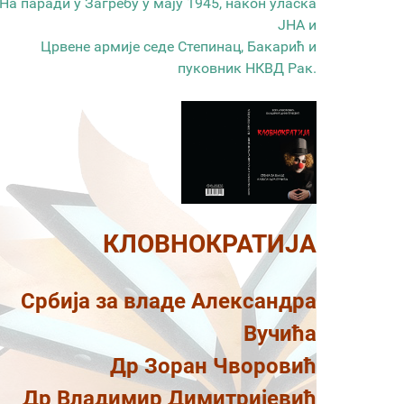
На паради у Загребу у мају 1945, након уласка
ЈНА и
Црвене армије седе Степинац, Бакарић и
пуковник НКВД Рак.
КЛОВНОКРАТИЈА
Србија за владе Александра
Вучића
Др Зоран Чворовић
Др Владимир Димитријевић